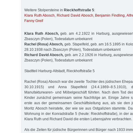
Weitere Stolpersteine in
Rieckhoffstraße 5
:
Klara Ruth Abosch
,
Richard David Abosch
,
Benjamin Findling
,
Alfr
Fanny Greif
Klara Ruth Abosch,
geb. am 4.2.1922 in Harburg, ausgewiese
Zbasczyn (Polen), Todesdatum unbekannt
Rachel (Rosa) Abosch,
geb. Stapelfeld, geb. am 16.5.1895 in K
28.10.1938 nach Zbasczyn (Polen), Todesdatum unbekannt
Richard David Abosch,
geb. am 2.2.1926 in Harburg, ausgewies
Zbasczyn (Polen), Todesdatum unbekannt
Stadtteil Harburg-Altstadt, Rieckhoffstraße 5
Rachel (Rosa) Abosch war die zweite Tochter des jüdischen Ehepa
30.10.1915) und Anna Stapelfeld (24.4.1869–8.5.1910),
Manufakturwaren- und Möbelgeschäft führten. Nach dem Tod des 
Kinder zunächst gemeinsam seine Nachfolge an. Einige Jahre s
erste aus der gemeinsamen Geschäftsleitung aus, als sie den j
Moritz Abosch heiratete, der wie sie aus Ostgalizien stammte. 
Wohnung in der Konradstraße 5 (heute: Rieckhoffstraße), in der a
Klara Ruth und Richard David die ersten Lebensjahre verbrachten.
Als die Zeiten für jüdische Bürgerinnen und Bürger nach 1933 imm