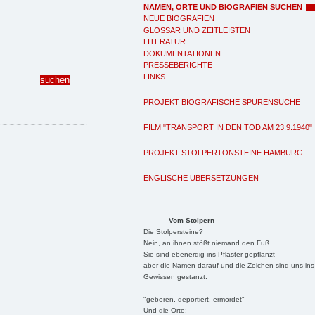
NAMEN, ORTE UND BIOGRAFIEN SUCHEN
NEUE BIOGRAFIEN
GLOSSAR UND ZEITLEISTEN
LITERATUR
DOKUMENTATIONEN
PRESSEBERICHTE
LINKS
PROJEKT BIOGRAFISCHE SPURENSUCHE
FILM "TRANSPORT IN DEN TOD AM 23.9.1940"
PROJEKT STOLPERTONSTEINE HAMBURG
ENGLISCHE ÜBERSETZUNGEN
Vom Stolpern
Die Stolpersteine?
Nein, an ihnen stößt niemand den Fuß
Sie sind ebenerdig ins Pflaster gepflanzt
aber die Namen darauf und die Zeichen sind uns ins
Gewissen gestanzt:
"geboren, deportiert, ermordet"
Und die Orte: