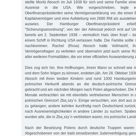
stellte Moritz Abosch im Juli 1938 für sich und seine Familie einen
Ausreise in die USA. Wie vorgeschrieben, legte 
Oberfinanzpräsidenten seine Vermögenserklärung vor, die einen
Kapitalvermögen und eine Aufstellung von 2680 RM als aussteh
auswies. Der Hamburger Oberfinanzpräsident erli
"Sicherungsanordnung", von der der Adressat jedoch erst auf U
bereits am 2. September 1938 – vermutlich Hals über Kopf – d
einem Schiff in Richtung USA verlassen hatte. Die Familie sollte
nachkommen. Rachel (Rosa) Abosch hatte Vollmacht, i
Vermögensfragen zu vertreten und übernahm jetzt auch seine Ro
aller weiteren Formalitäten, die vor einer offiziellen Auswanderung 
Dies zog sich hin. Ihre Hoffnungen, ihrem Mann so schnell wie m
und dem Sohn folgen zu können, endeten jäh. Am 28. Oktober 19
Abosch mit ihren beiden Kindern und rund 1000 Hamburgeri
polnischer Herkunft abends an die deutsch-polnische Gren
gebracht und am nächsten Morgen nach Polen abgeschoben. Die
Monate verbrachten sie mit ebenfalls vertriebenen Menschen in d
polnischen Grenzort Zba˛szy´n. Einige versuchten, von dort aus 
zu gelangen, andere kehrten kurzfristig nach Deutschland zurück,
nach Ausreisemöglichkeiten in andere Länder zu suchen. Spät
wurden alle, die in Zba˛szy´n verblieben waren, ins polnische Lan
Nach der Besetzung Polens durch deutsche Truppen waren 
Abgeschobenen von der bald einsetzenden Judenverfolgung genau