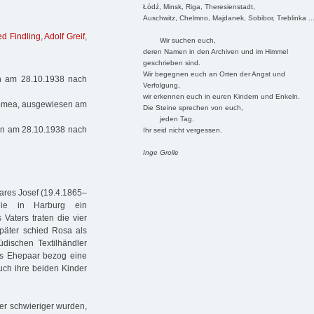
Łódź, Minsk, Riga, Theresienstadt,
Auschwitz, Chelmno, Majdanek, Sobibor, Treblinka ..
ed Findling
,
Adolf Greif
,
Wir suchen euch,
deren Namen in den Archiven und im Himmel
geschrieben sind.
Wir begegnen euch an Orten der Angst und
n am 28.10.1938 nach
Verfolgung,
wir erkennen euch in euren Kindern und Enkeln.
olomea, ausgewiesen am
Die Steine sprechen von euch,
jeden Tag.
en am 28.10.1938 nach
Ihr seid nicht vergessen.
Inge Grolle
ares Josef (19.4.1865–
 die in Harburg ein
Vaters traten die vier
päter schied Rosa als
üdischen Textilhändler
Das Ehepaar bezog eine
uch ihre beiden Kinder
er schwieriger wurden,