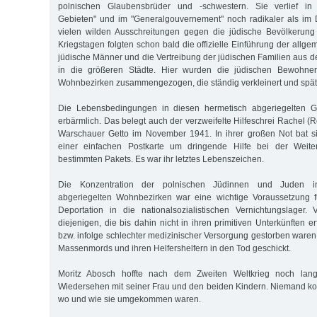
polnischen Glaubensbrüder und -schwestern. Sie verlief in 
Gebieten" und im "Generalgouvernement" noch radikaler als im
vielen wilden Ausschreitungen gegen die jüdische Bevölkerung
Kriegstagen folgten schon bald die offizielle Einführung der allgem
jüdische Männer und die Vertreibung der jüdischen Familien aus d
in die größeren Städte. Hier wurden die jüdischen Bewohne
Wohnbezirken zusammengezogen, die ständig verkleinert und spät
Die Lebensbedingungen in diesen hermetisch abgeriegelten G
erbärmlich. Das belegt auch der verzweifelte Hilfeschrei Rachel 
Warschauer Getto im November 1941. In ihrer großen Not bat si
einer einfachen Postkarte um dringende Hilfe bei der Weiter
bestimmten Pakets. Es war ihr letztes Lebenszeichen.
Die Konzentration der polnischen Jüdinnen und Juden i
abgeriegelten Wohnbezirken war eine wichtige Voraussetzung f
Deportation in die nationalsozialistischen Vernichtungslager
diejenigen, die bis dahin nicht in ihren primitiven Unterkünften e
bzw. infolge schlechter medizinischer Versorgung gestorben waren
Massenmords und ihren Helfershelfern in den Tod geschickt.
Moritz Abosch hoffte nach dem Zweiten Weltkrieg noch lang
Wiedersehen mit seiner Frau und den beiden Kindern. Niemand k
wo und wie sie umgekommen waren.