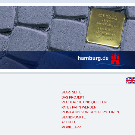
STARTSEITE
DAS PROJEKT
RECHERCHE UND QUELLEN
PATE / PATIN WERDEN
REINIGUNG VON STOLPERSTEINEN
STANDPUNKTE
AKTUELL
MOBILE APP