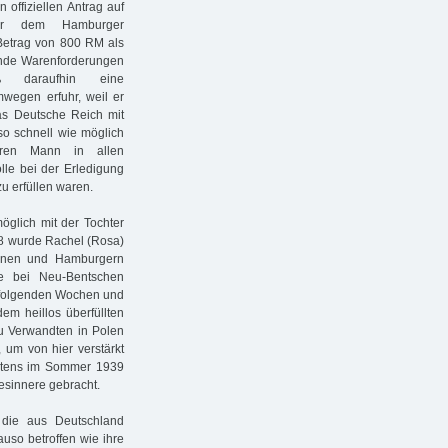
 offiziellen Antrag auf
er dem Hamburger
 Betrag von 800 RM als
ende Warenforderungen
eß daraufhin eine
mwegen erfuhr, weil er
as Deutsche Reich mit
 so schnell wie möglich
hren Mann in allen
lle bei der Erledigung
zu erfüllen waren.
öglich mit der Tochter
38 wurde Rachel (Rosa)
nnen und Hamburgern
ze bei Neu-Bentschen
 folgenden Wochen und
em heillos überfüllten
zu Verwandten in Polen
 um von hier verstärkt
estens im Sommer 1939
desinnere gebracht.
die aus Deutschland
so betroffen wie ihre