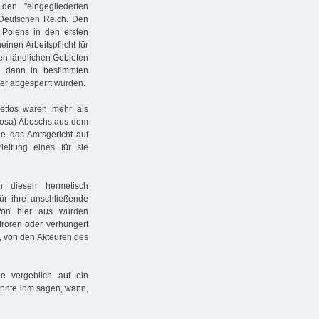
den "eingegliederten
 Deutschen Reich. Den
 Polens in den ersten
einen Arbeitspflicht für
en ländlichen Gebieten
r dann in bestimmten
er abgesperrt wurden.
ettos waren mehr als
(Rosa) Aboschs aus dem
e das Amtsgericht auf
leitung eines für sie
n diesen hermetisch
ür ihre anschließende
. Von hier aus wurden
rfroren oder verhungert
, von den Akteuren des
e vergeblich auf ein
onnte ihm sagen, wann,