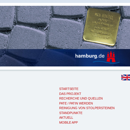
STARTSEITE
DAS PROJEKT
RECHERCHE UND QUELLEN
PATE / PATIN WERDEN
REINIGUNG VON STOLPERSTEINEN
STANDPUNKTE
AKTUELL
MOBILE APP