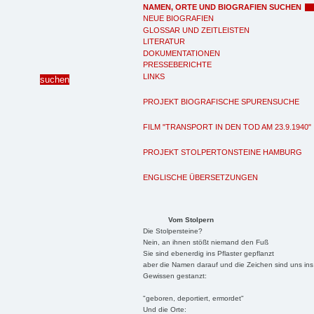
NAMEN, ORTE UND BIOGRAFIEN SUCHEN
NEUE BIOGRAFIEN
GLOSSAR UND ZEITLEISTEN
LITERATUR
DOKUMENTATIONEN
PRESSEBERICHTE
LINKS
PROJEKT BIOGRAFISCHE SPURENSUCHE
FILM "TRANSPORT IN DEN TOD AM 23.9.1940"
PROJEKT STOLPERTONSTEINE HAMBURG
ENGLISCHE ÜBERSETZUNGEN
Vom Stolpern
Die Stolpersteine?
Nein, an ihnen stößt niemand den Fuß
Sie sind ebenerdig ins Pflaster gepflanzt
aber die Namen darauf und die Zeichen sind uns ins
Gewissen gestanzt:
"geboren, deportiert, ermordet"
Und die Orte: