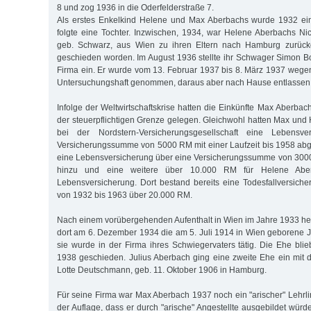
8 und zog 1936 in die Oderfelderstraße 7.
Als erstes Enkelkind Helene und Max Aberbachs wurde 1932 ei
folgte eine Tochter. Inzwischen, 1934, war Helene Aberbachs Ni
geb. Schwarz, aus Wien zu ihren Eltern nach Hamburg zurückg
geschieden worden. Im August 1936 stellte ihr Schwager Simon Bo
Firma ein. Er wurde vom 13. Februar 1937 bis 8. März 1937 weg
Untersuchungshaft genommen, daraus aber nach Hause entlassen
Infolge der Weltwirtschaftskrise hatten die Einkünfte Max Aberba
der steuerpflichtigen Grenze gelegen. Gleichwohl hatten Max un
bei der Nordstern-Versicherungsgesellschaft eine Lebensve
Versicherungssumme von 5000 RM mit einer Laufzeit bis 1958 ab
eine Lebensversicherung über eine Versicherungssumme von 300
hinzu und eine weitere über 10.000 RM für Helene Abe
Lebensversicherung. Dort bestand bereits eine Todesfallversicher
von 1932 bis 1963 über 20.000 RM.
Nach einem vorübergehenden Aufenthalt in Wien im Jahre 1933 hei
dort am 6. Dezember 1934 die am 5. Juli 1914 in Wien geborene J
sie wurde in der Firma ihres Schwiegervaters tätig. Die Ehe bli
1938 geschieden. Julius Aberbach ging eine zweite Ehe ein mit d
Lotte Deutschmann, geb. 11. Oktober 1906 in Hamburg.
Für seine Firma war Max Aberbach 1937 noch ein "arischer" Lehrli
der Auflage, dass er durch "arische" Angestellte ausgebildet wür