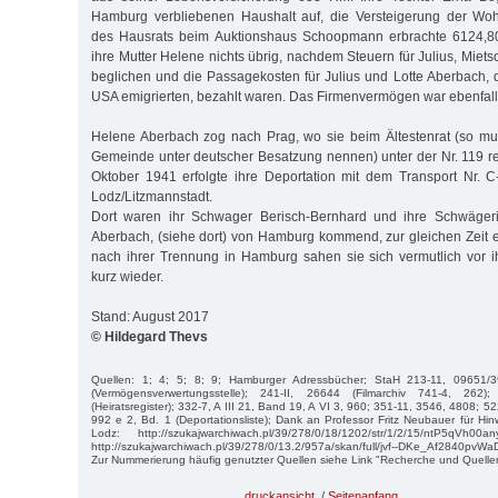
Hamburg verbliebenen Haushalt auf, die Versteigerung der Wo
des Hausrats beim Auktionshaus Schoopmann erbrachte 6124,80
ihre Mutter Helene nichts übrig, nachdem Steuern für Julius, Miet
beglichen und die Passagekosten für Julius und Lotte Aberbach, d
USA emigrierten, bezahlt waren. Das Firmenvermögen war ebenfall
Helene Aberbach zog nach Prag, wo sie beim Ältestenrat (so mu
Gemeinde unter deutscher Besatzung nennen) unter der Nr. 119 reg
Oktober 1941 erfolgte ihre Deportation mit dem Transport Nr. 
Lodz/Litzmannstadt.
Dort waren ihr Schwager Berisch-Bernhard und ihre Schwägeri
Aberbach, (siehe dort) von Hamburg kommend, zur gleichen Zeit ei
nach ihrer Trennung in Hamburg sahen sie sich vermutlich vor 
kurz wieder.
Stand: August 2017
© Hildegard Thevs
Quellen: 1; 4; 5; 8; 9; Hamburger Adressbücher; StaH 213-11, 09651/
(Vermögensverwertungsstelle); 241-II, 26644 (Filmarchiv 741-4, 262)
(Heiratsregister); 332-7, A III 21, Band 19, A VI 3, 960; 351-11, 3546, 4808; 5
992 e 2, Bd. 1 (Deportationsliste); Dank an Professor Fritz Neubauer für Hinw
Lodz: http://szukajwarchiwach.pl/39/278/0/18/1202/str/1/2/15/ntP5qVh00
http://szukajwarchiwach.pl/39/278/0/13.2/957a/skan/full/jvf--DKe_Af2840pvW
Zur Nummerierung häufig genutzter Quellen siehe Link "Recherche und Quelle
druckansicht
/
Seitenanfang