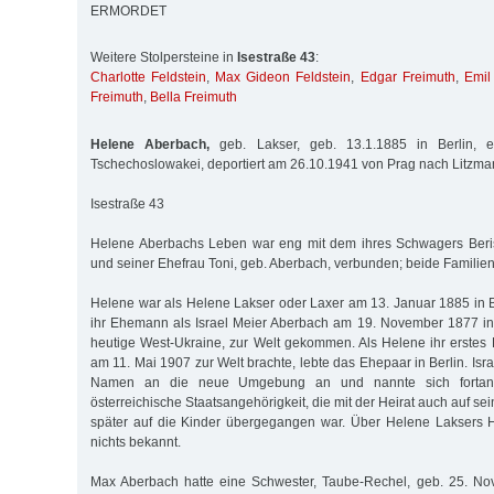
ERMORDET
Weitere Stolpersteine in
Isestraße 43
:
Charlotte Feldstein
,
Max Gideon Feldstein
,
Edgar Freimuth
,
Emil
Freimuth
,
Bella Freimuth
Helene Aberbach,
geb. Lakser, geb. 13.1.1885 in Berlin, e
Tschechoslowakei, deportiert am 26.10.1941 von Prag nach Litzma
Isestraße 43
Helene Aberbachs Leben war eng mit dem ihres Schwagers Beri
und seiner Ehefrau Toni, geb. Aberbach, verbunden; beide Familien
Helene war als Helene Lakser oder Laxer am 13. Januar 1885 in 
ihr Ehemann als Israel Meier Aberbach am 19. November 1877 in
heutige West-Ukraine, zur Welt gekommen. Als Helene ihr erstes K
am 11. Mai 1907 zur Welt brachte, lebte das Ehepaar in Berlin. Isr
Namen an die neue Umgebung an und nannte sich fortan
österreichische Staatsangehörigkeit, die mit der Heirat auch auf s
später auf die Kinder übergegangen war. Über Helene Laksers He
nichts bekannt.
Max Aberbach hatte eine Schwester, Taube-Rechel, geb. 25. N