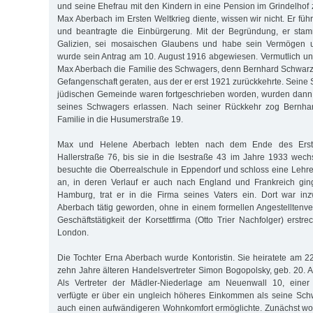
und seine Ehefrau mit den Kindern in eine Pension im Grindelhof
Max Aberbach im Ersten Weltkrieg diente, wissen wir nicht. Er führ
und beantragte die Einbürgerung. Mit der Begründung, er stam
Galizien, sei mosaischen Glaubens und habe sein Vermögen un
wurde sein Antrag am 10. August 1916 abgewiesen. Vermutlich un
Max Aberbach die Familie des Schwagers, denn Bernhard Schwarz
Gefangenschaft geraten, aus der er erst 1921 zurückkehrte. Seine
jüdischen Gemeinde waren fortgeschrieben worden, wurden dann 
seines Schwagers erlassen. Nach seiner Rückkehr zog Bernhar
Familie in die Husumerstraße 19.
Max und Helene Aberbach lebten nach dem Ende des Erste
Hallerstraße 76, bis sie in die Isestraße 43 im Jahre 1933 wechs
besuchte die Oberrealschule in Eppendorf und schloss eine Lehre
an, in deren Verlauf er auch nach England und Frankreich gin
Hamburg, trat er in die Firma seines Vaters ein. Dort war i
Aberbach tätig geworden, ohne in einem formellen Angestelltenver
Geschäftstätigkeit der Korsettfirma (Otto Trier Nachfolger) erstr
London.
Die Tochter Erna Aberbach wurde Kontoristin. Sie heiratete am
zehn Jahre älteren Handelsvertreter Simon Bogopolsky, geb. 20. 
Als Vertreter der Mädler-Niederlage am Neuenwall 10, einer
verfügte er über ein ungleich höheres Einkommen als seine Sch
auch einen aufwändigeren Wohnkomfort ermöglichte. Zunächst wo