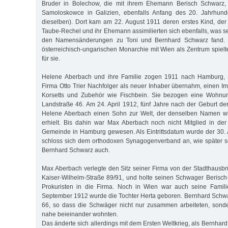
Bruder in Bolechow, die mit ihrem Ehemann Berisch Schwarz, 
Samoloskowce in Galizien, ebenfalls Anfang des 20. Jahrhunde
dieselben). Dort kam am 22. August 1911 deren erstes Kind, der 
Taube-Rechel und ihr Ehemann assimilierten sich ebenfalls, was s
den Namensänderungen zu Toni und Bernhard Schwarz fand. I
österreichisch-ungarischen Monarchie mit Wien als Zentrum spielt
für sie.
Helene Aberbach und ihre Familie zogen 1911 nach Hamburg,
Firma Otto Trier Nachfolger als neuer Inhaber übernahm, einen Im
Korsetts und Zubehör wie Fischbein. Sie bezogen eine Wohnun
Landstraße 46. Am 24. April 1912, fünf Jahre nach der Geburt der
Helene Aberbach einen Sohn zur Welt, der denselben Namen wie
erhielt. Bis dahin war Max Aberbach noch nicht Mitglied in der 
Gemeinde in Hamburg gewesen. Als Eintrittsdatum wurde der 30. A
schloss sich dem orthodoxen Synagogenverband an, wie später s
Bernhard Schwarz auch.
Max Aberbach verlegte den Sitz seiner Firma von der Stadthausbr
Kaiser-Wilhelm-Straße 89/91, und holte seinen Schwager Berisc
Prokuristen in die Firma. Noch in Wien war auch seine Famil
September 1912 wurde die Tochter Herta geboren. Bernhard Schwar
66, so dass die Schwäger nicht nur zusammen arbeiteten, sonde
nahe beieinander wohnten.
Das änderte sich allerdings mit dem Ersten Weltkrieg, als Bernha