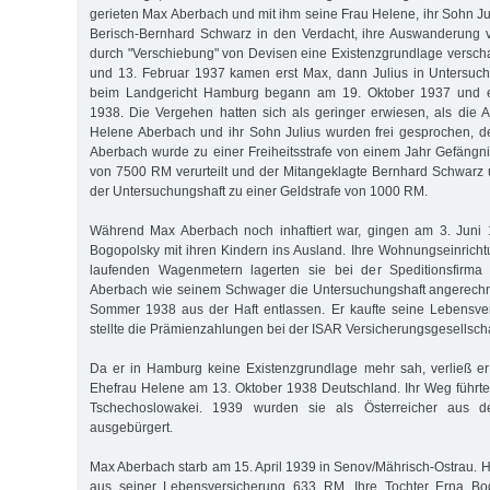
gerieten Max Aberbach und mit ihm seine Frau Helene, ihr Sohn J
Berisch-Bernhard Schwarz in den Verdacht, ihre Auswanderung v
durch "Verschiebung" von Devisen eine Existenzgrundlage verscha
und 13. Februar 1937 kamen erst Max, dann Julius in Untersuch
beim Landgericht Hamburg begann am 19. Oktober 1937 und 
1938. Die Vergehen hatten sich als geringer erwiesen, als die A
Helene Aberbach und ihr Sohn Julius wurden frei gesprochen, d
Aberbach wurde zu einer Freiheitsstrafe von einem Jahr Gefängni
von 7500 RM verurteilt und der Mitangeklagte Bernhard Schwarz 
der Untersuchungshaft zu einer Geldstrafe von 1000 RM.
Während Max Aberbach noch inhaftiert war, gingen am 3. Juni
Bogopolsky mit ihren Kindern ins Ausland. Ihre Wohnungseinric
laufenden Wagenmetern lagerten sie bei der Speditionsfirma
Aberbach wie seinem Schwager die Untersuchungshaft angerechn
Sommer 1938 aus der Haft entlassen. Er kaufte seine Lebensve
stellte die Prämienzahlungen bei der ISAR Versicherungsgesellscha
Da er in Hamburg keine Existenzgrundlage mehr sah, verließ e
Ehefrau Helene am 13. Oktober 1938 Deutschland. Ihr Weg führte 
Tschechoslowakei. 1939 wurden sie als Österreicher aus 
ausgebürgert.
Max Aberbach starb am 15. April 1939 in Senov/Mährisch-Ostrau. H
aus seiner Lebensversicherung 633 RM. Ihre Tochter Erna Bog