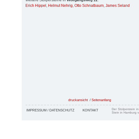
Weitere Stolpersteine in
Wolfgangsweg 12
:
Erich Hippel
,
Helmut Nehrig
,
Otto Schnatbaum
,
James Seland
druckansicht
/
Seitenanfang
Der Stolperstein i
IMPRESSUM / DATENSCHUTZ
KONTAKT
Stein in Hamburg v