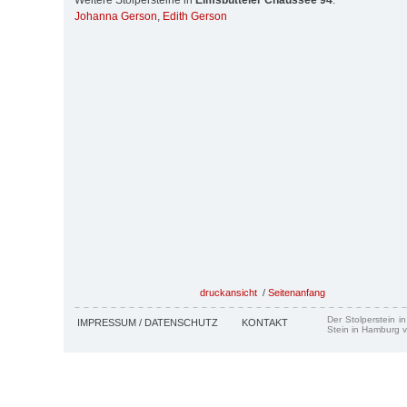
Weitere Stolpersteine in
Eimsbütteler Chaussee 94
:
Johanna Gerson
,
Edith Gerson
druckansicht
/
Seitenanfang
Der Stolperstein i
IMPRESSUM / DATENSCHUTZ
KONTAKT
Stein in Hamburg v