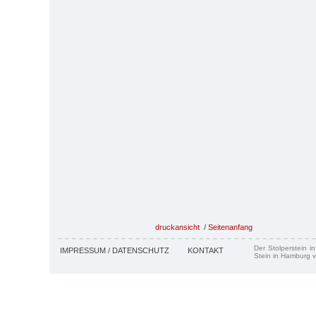
druckansicht
/
Seitenanfang
Der Stolperstein i
IMPRESSUM / DATENSCHUTZ
KONTAKT
Stein in Hamburg v