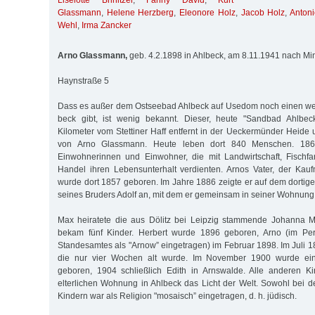
Liselotte Brinitzer
,
Fanny David
,
Kurt
Glassmann
,
Helene Herzberg
,
Eleonore Holz
,
Jacob Holz
,
Anton
Wehl
,
Irma Zancker
Arno Glassmann,
geb. 4.2.1898 in Ahlbeck, am 8.11.1941 nach Min
Haynstraße 5
Dass es außer dem Ostseebad Ahlbeck auf Usedom noch einen wei
beck gibt, ist wenig bekannt. Dieser, heute "Sandbad Ahlbeck
Kilometer vom Stettiner Haff entfernt in der Ueckermünder Heide 
von Arno Glassmann. Heute leben dort 840 Menschen. 186
Einwohnerinnen und Einwohner, die mit Landwirtschaft, Fischf
Handel ihren Lebensunterhalt verdienten. Arnos Vater, der Ka
wurde dort 1857 geboren. Im Jahre 1886 zeigte er auf dem dorti
seines Bruders Adolf an, mit dem er gemeinsam in seiner Wohnung 
Max heiratete die aus Dölitz bei Leipzig stammende Johanna 
bekam fünf Kinder. Herbert wurde 1896 geboren, Arno (im Pe
Standesamtes als "Arnow” eingetragen) im Fe­bruar 1898. Im Juli 
die nur vier Wochen alt wurde. Im November 1900 wurde ein 
geboren, 1904 schließlich Edith in Arns­walde. Alle anderen Ki
elterlichen Wohnung in Ahl­beck das Licht der Welt. Sowohl bei d
Kindern war als Religion "mosaisch” eingetragen, d. h. jüdisch.