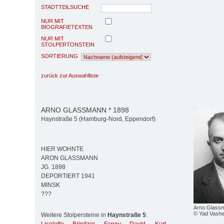
STADTTEILSUCHE
NUR MIT
BIOGRAFIETEXTEN
NUR MIT
STOLPERTONSTEIN
SORTIERUNG
zurück zur Auswahlliste
ARNO GLASSMANN * 1898
Haynstraße 5 (Hamburg-Nord, Eppendorf)
HIER WOHNTE
ARON GLASSMANN
JG. 1898
DEPORTIERT 1941
MINSK
???
Arno Glass
© Yad Vash
Weitere Stolpersteine in
Haynstraße 5
: