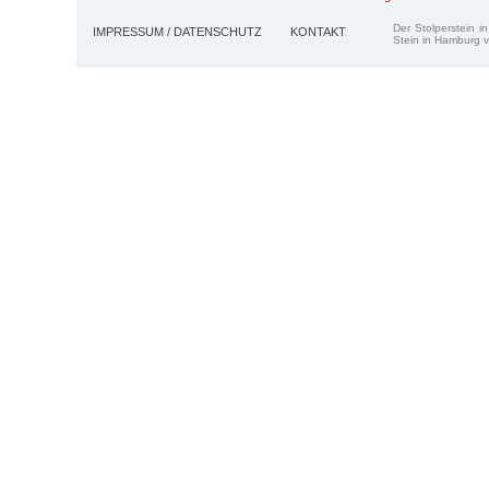
Der Stolperstein i
IMPRESSUM / DATENSCHUTZ
KONTAKT
Stein in Hamburg v