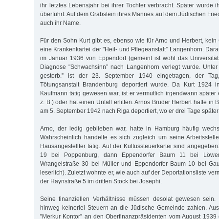
ihr letztes Lebensjahr bei ihrer Tochter verbracht. Später wurde
überführt. Auf dem Grabstein ihres Mannes auf dem Jüdischen Frie
auch ihr Name.
Für den Sohn Kurt gibt es, ebenso wie für Arno und Herbert, kein 
eine Krankenkartei der "Heil- und Pflegeanstalt” Langenhorn. Dara
im Januar 1936 von Eppendorf (gemeint ist wohl das Universitä
Diagnose "Schwachsinn” nach Langenhorn verlegt wurde. Unter d
gestorb.” ist der 23. September 1940 eingetragen, der Ta
Tötungsanstalt Brandenburg deportiert wurde. Da Kurt 1924 i
Kaufmann tätig gewesen war, ist er vermutlich irgendwann später 
z. B.) oder hat einen Unfall erlitten. Arnos Bruder Herbert hatte in
am 5. September 1942 nach Riga deportiert, wo er drei Tage späte
Arno, der ledig geblieben war, hatte in Hamburg häufig wech
Wahrscheinlich handelte es sich zugleich um seine Arbeitsstell
Hausangestellter tätig. Auf der Kultussteuerkartei sind angegeben
19 bei Poppenburg, dann Eppendorfer Baum 11 bei Löwen
Wrangelstraße 30 bei Müller und Eppendorfer Baum 10 bei Gau
leserlich). Zuletzt wohnte er, wie auch auf der Deportationsliste ver
der Haynstraße 5 im dritten Stock bei Josephi.
Seine finanziellen Verhältnisse müssen desolat gewesen sein.
hinweg keinerlei Steuern an die Jüdische Gemeinde zahlen. Au
"Merkur Kontor” an den Oberfinanzpräsidenten vom August 1939 