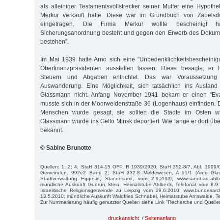
als alleiniger Testamentsvollstrecker seiner Mutter eine Hypo
Merkur verkauft hatte. Diese war im Grundbuch von Zabelsdorf
eingetragen. Die Firma Merkur wollte bescheinigt h
Sicherungsanordnung besteht und gegen den Erwerb des Dokum
bestehen”.
Im Mai 1939 hatte Arno sich eine "Unbedenklichkeitsbescheini
Oberfinanzpräsidenten ausstellen lassen. Diese besagte, er 
Steuern und Abgaben entrichtet. Das war Voraussetzung 
Auswanderung. Eine Mög­lich­keit, sich tatsächlich ins Ausland
Glassmann nicht. Anfang November 1941 bekam er einen "Eva
musste sich in der Moorweidenstraße 36 (Logenhaus) einfinden.
Menschen wurde gesagt, sie sollten die Städte im Osten w
Glassmann wurde ins Getto Minsk deportiert. Wie lange er dort über
bekannt.
© Sabine Brunotte
Quellen: 1; 2; 4; StaH 314-15 OFP, R 1939/2920; StaH 352-8/7, Abl. 1999/0
Gemeinden, 992e2 Band 2; StaH 332-8 Meldewesen, A 51/1 (Arno Glassm
Stadtverwaltung Eggesin, Standesamt, vom 2.9.2009; www.sandbad-ahlbe
mündliche Auskunft Gudrun Stein, Heimatstube Ahlbeck, Telefonat vom 8.9.2
Israelitische Religionsgemeinde zu Leipzig vom 29.6.2010; www.bundesarch
13.5.2010; mündliche Auskunft Waldfried Schnabel, Heimatstube Arnswalde, T
Zur Nummerierung häufig genutzter Quellen siehe Link "Recherche und Quelle
druckansicht
/
Seitenanfang