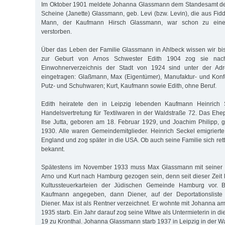
Im Oktober 1901 meldete Johanna Glassmann dem Standesamt de
Scheine (Janette) Glassmann, geb. Levi (bzw. Levin), die aus Fi
Mann, der Kaufmann Hirsch Glassmann, war schon zu einem
verstorben.
Über das Leben der Familie Glass­mann in Ahlbeck wissen wir bis
zur Geburt von Arnos Schwes­ter Edith 1904 zog sie na
Einwohnerverzeichnis der Stadt von 1924 sind unter der Adre
eingetragen: Glaßmann, Max (Eigentümer), Manufaktur- und Konfe
Putz- und Schuhwaren; Kurt, Kaufmann sowie Edith, ohne Beruf.
Edith heiratete den in Leipzig lebenden Kaufmann Heinrich S
Handelsvertretung für Textilwaren in der Waldstraße 72. Das Ehep
Ilse Jutta, geboren am 18. Februar 1929, und Joachim Philipp,
1930. Alle waren Gemeindemitglieder. Heinrich Seckel emigrier
England und zog später in die USA. Ob auch seine Familie sich rette
bekannt.
Spätestens im November 1933 muss Max Glassmann mit seiner
Arno und Kurt nach Hamburg gezogen sein, denn seit dieser Zeit l
Kultussteuerkarteien der Jüdischen Gemeinde Hamburg vor. Be
Kaufmann angegeben, dann Diener, auf der Deportationsliste 
Diener. Max ist als Rent­ner verzeichnet. Er wohnte mit Johanna a
1935 starb. Ein Jahr darauf zog seine Witwe als Untermieterin in di
19 zu Kronthal. Johanna Glassmann starb 1937 in Leipzig in der Wa