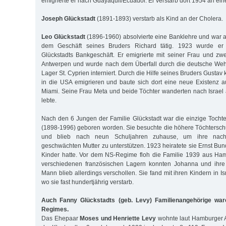
emigrierte er nach Guayaquil/Ecuador. Er verstarb dort 1954 an ein
Joseph Glückstadt
(1891-1893) verstarb als Kind an der Cholera.
Leo Glückstadt
(1896-1960) absolvierte eine Banklehre und war ab
dem Geschäft seines Bruders Richard tätig. 1923 wurde er 
Glückstadts Bankgeschäft. Er emigrierte mit seiner Frau und z
Antwerpen und wurde nach dem Überfall durch die deutsche Weh
Lager St. Cyprien interniert. Durch die Hilfe seines Bruders Gustav
in die USA emigrieren und baute sich dort eine neue Existenz au
Miami. Seine Frau Meta und beide Töchter wanderten nach Israel
lebte.
Nach den 6 Jungen der Familie Glückstadt war die einzige Tocht
(1898-1996) geboren worden. Sie besuchte die höhere Töchterschu
und blieb nach neun Schuljahren zuhause, um ihre nach
geschwächten Mutter zu unterstützen. 1923 heiratete sie Ernst Bun
Kinder hatte. Vor dem NS-Regime floh die Familie 1939 aus Ham
verschiedenen französischen Lagern konnten Johanna und ihre 
Mann blieb allerdings verschollen. Sie fand mit ihren Kindern in I
wo sie fast hundertjährig verstarb.
Auch Fanny Glückstadts (geb. Levy) Familienangehörige war
Regimes.
Das Ehepaar
Moses und Henriette Levy
wohnte laut Hamburger 