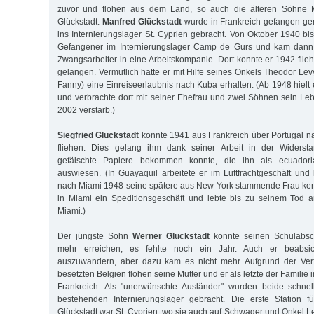
zuvor und flohen aus dem Land, so auch die älteren Söhne M
Glückstadt.
Manfred Glückstadt
wurde in Frankreich gefangen g
ins Internierungslager St. Cyprien gebracht. Von Oktober 1940 bi
Gefangener im Internierungslager Camp de Gurs und kam dann
Zwangsarbeiter in eine Arbeitskompanie. Dort konnte er 1942 fl
gelangen. Vermutlich hatte er mit Hilfe seines Onkels Theodor Lev
Fanny) eine Einreiseerlaubnis nach Kuba erhalten. (Ab 1948 hielt 
und verbrachte dort mit seiner Ehefrau und zwei Söhnen sein Le
2002 verstarb.)
Siegfried Glückstadt
konnte 1941 aus Frankreich über Portugal n
fliehen. Dies gelang ihm dank seiner Arbeit in der Widers
gefälschte Papiere bekommen konnte, die ihn als ecuadoria
auswiesen. (In Guayaquil arbeitete er im Luftfrachtgeschäft und 
nach Miami 1948 seine spätere aus New York stammende Frau ken
in Miami ein Speditionsgeschäft und lebte bis zu seinem Tod 
Miami.)
Der jüngste Sohn
Werner Glückstadt
konnte seinen Schulabsch
mehr erreichen, es fehlte noch ein Jahr. Auch er beabsic
auszuwandern, aber dazu kam es nicht mehr. Aufgrund der Ver
besetzten Belgien flohen seine Mutter und er als letzte der Familie
Frankreich. Als "unerwünschte Ausländer" wurden beide schnell
bestehenden Internierungslager gebracht. Die erste Station 
Glückstadt war St. Cyprien, wo sie auch auf Schwager und Onkel Leo