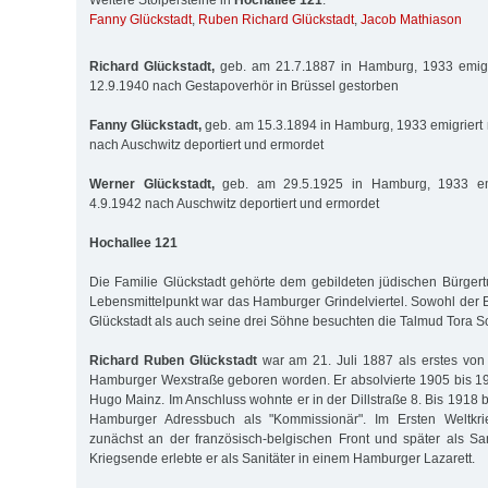
Weitere Stolpersteine in
Hochallee 121
:
Fanny Glückstadt
,
Ruben Richard Glückstadt
,
Jacob Mathiason
Richard Glückstadt,
geb. am 21.7.1887 in Hamburg, 1933 emigr
12.9.1940 nach Gestapoverhör in Brüssel gestorben
Fanny Glückstadt,
geb. am 15.3.1894 in Hamburg, 1933 emigriert 
nach Auschwitz deportiert und ermordet
Werner Glückstadt,
geb. am 29.5.1925 in Hamburg, 1933 emi
4.9.1942 nach Auschwitz deportiert und ermordet
Hochallee 121
Die Familie Glückstadt gehörte dem gebildeten jüdischen Bürger
Lebensmittelpunkt war das Hamburger Grindelviertel. Sowohl der
Glückstadt als auch seine drei Söhne besuchten die Talmud Tora S
Richard Ruben Glückstadt
war am 21. Juli 1887 als erstes von
Hamburger Wexstraße geboren worden. Er absolvierte 1905 bis 1
Hugo Mainz. Im Anschluss wohnte er in der Dillstraße 8. Bis 1918 b
Hamburger Adressbuch als "Kommissionär". Im Ersten Weltkri
zunächst an der französisch-belgischen Front und später als San
Kriegsende erlebte er als Sanitäter in einem Hamburger Lazarett.