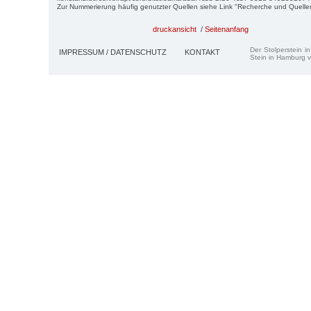
Zur Nummerierung häufig genutzter Quellen siehe Link "Recherche und Quelle
druckansicht
/
Seitenanfang
Der Stolperstein i
IMPRESSUM / DATENSCHUTZ
KONTAKT
Stein in Hamburg v