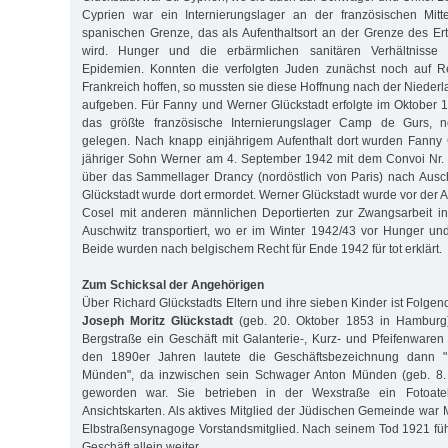
Cyprien war ein Internierungslager an der französischen Mit
spanischen Grenze, das als Aufenthaltsort an der Grenze des Er
wird. Hunger und die erbärmlichen sanitären Verhältnisse
Epidemien. Konnten die verfolgten Juden zunächst noch auf R
Frankreich hoffen, so mussten sie diese Hoffnung nach der Nieder
aufgeben. Für Fanny und Werner Glückstadt erfolgte im Oktober 
das größte französische Internierungslager Camp de Gurs, n
gelegen. Nach knapp einjährigem Aufenthalt dort wurden Fanny 
jähriger Sohn Werner am 4. September 1942 mit dem Convoi Nr
über das Sammellager Drancy (nordöstlich von Paris) nach Ausch
Glückstadt wurde dort ermordet. Werner Glückstadt wurde vor der A
Cosel mit anderen männlichen Deportierten zur Zwangsarbeit in
Auschwitz transportiert, wo er im Winter 1942/43 vor Hunger u
Beide wurden nach belgischem Recht für Ende 1942 für tot erklärt.
Zum Schicksal der Angehörigen
Über Richard Glückstadts Eltern und ihre sieben Kinder ist Folgen
Joseph Moritz Glückstadt
(geb. 20. Oktober 1853 in Hamburg)
Bergstraße ein Geschäft mit Galanterie-, Kurz- und Pfeifenwaren 
den 1890er Jahren lautete die Geschäftsbezeichnung dann "
Münden", da inzwischen sein Schwager Anton Münden (geb. 8. 
geworden war. Sie betrieben in der Wexstraße ein Fotoatel
Ansichtskarten. Als aktives Mitglied der Jüdischen Gemeinde war M
Elbstraßensynagoge Vorstandsmitglied. Nach seinem Tod 1921 fü
Geschäft allein weiter.