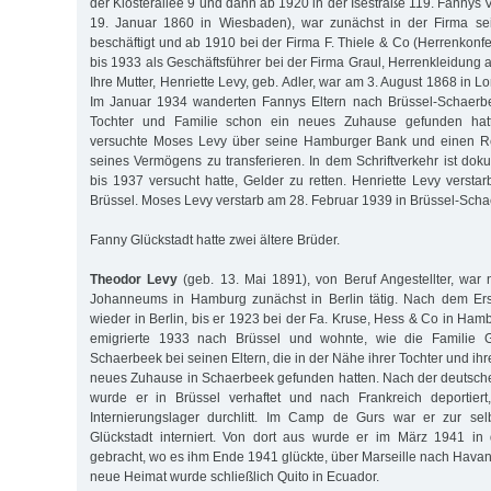
der Klosterallee 9 und dann ab 1920 in der Isestraße 119. Fannys 
19. Januar 1860 in Wiesbaden), war zunächst in der Firma se
beschäftigt und ab 1910 bei der Firma F. Thiele & Co (Herrenkonfe
bis 1933 als Geschäftsführer bei der Firma Graul, Herrenkleidung am
Ihre Mutter, Henriette Levy, geb. Adler, war am 3. August 1868 in
Im Januar 1934 wanderten Fannys Eltern nach Brüssel-Schaerb
Tochter und Familie schon ein neues Zuhause gefunden hat
versuchte Moses Levy über seine Hamburger Bank und einen Re
seines Vermögens zu transferieren. In dem Schriftverkehr ist dok
bis 1937 versucht hatte, Gelder zu retten. Henriette Levy versta
Brüssel. Moses Levy verstarb am 28. Februar 1939 in Brüssel-Scha
Fanny Glückstadt hatte zwei ältere Brüder.
Theodor Levy
(geb. 13. Mai 1891), von Beruf Angestellter, wa
Johanneums in Hamburg zunächst in Berlin tätig. Nach dem Erst
wieder in Berlin, bis er 1923 bei der Fa. Kruse, Hess & Co in Hamb
emigrierte 1933 nach Brüssel und wohnte, wie die Familie Gl
Schaerbeek bei seinen Eltern, die in der Nähe ihrer Tochter und i
neues Zuhause in Schaerbeek gefunden hatten. Nach der deutsch
wurde er in Brüssel verhaftet und nach Frankreich deportier
Internierungslager durchlitt. Im Camp de Gurs war er zur se
Glückstadt interniert. Von dort aus wurde er im März 1941 i
gebracht, wo es ihm Ende 1941 glückte, über Marseille nach Hava
neue Heimat wurde schließlich Quito in Ecuador.