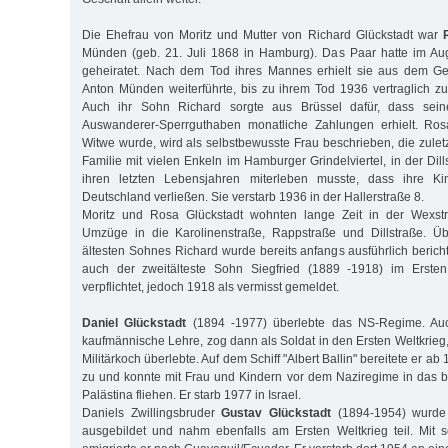
Die Ehefrau von Moritz und Mutter von Richard Glückstadt war
Münden (geb. 21. Juli 1868 in Hamburg). Das Paar hatte im A
geheiratet. Nach dem Tod ihres Mannes erhielt sie aus dem Ges
Anton Münden weiterführte, bis zu ihrem Tod 1936 vertraglich z
Auch ihr Sohn Richard sorgte aus Brüssel dafür, dass sei
Auswanderer-Sperrguthaben monatliche Zahlungen erhielt. Rosa
Witwe wurde, wird als selbstbewusste Frau beschrieben, die zuletz
Familie mit vielen Enkeln im Hamburger Grindelviertel, in der Dill
ihren letzten Lebensjahren miterleben musste, dass ihre 
Deutschland verließen. Sie verstarb 1936 in der Hallerstraße 8.
Moritz und Rosa Glückstadt wohnten lange Zeit in der Wexstr
Umzüge in die Karolinenstraße, Rappstraße und Dillstraße. Ü
ältesten Sohnes Richard wurde bereits anfangs ausführlich berich
auch der zweitälteste Sohn Siegfried (1889 -1918) im Ersten
verpflichtet, jedoch 1918 als vermisst gemeldet.
Daniel Glückstadt
(1894 -1977) überlebte das NS-Regime. Auch
kaufmännische Lehre, zog dann als Soldat in den Ersten Weltkrieg
Militärkoch überlebte. Auf dem Schiff "Albert Ballin" bereitete er 
zu und konnte mit Frau und Kindern vor dem Naziregime in das b
Palästina fliehen. Er starb 1977 in Israel.
Daniels Zwillingsbruder
Gustav Glückstadt
(1894-1954) wurde
ausgebildet und nahm ebenfalls am Ersten Weltkrieg teil. Mit 