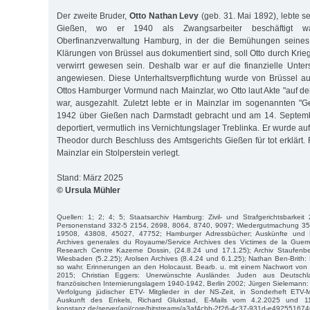
Der zweite Bruder,
Otto Nathan Levy
(geb. 31. Mai 1892), lebte se
Gießen, wo er 1940 als Zwangsarbeiter beschäftigt w
Oberfinanzverwaltung Hamburg, in der die Bemühungen seines 
Klärungen von Brüssel aus dokumentiert sind, soll Otto durch Kri
verwirrt gewesen sein. Deshalb war er auf die finanzielle Unter
angewiesen. Diese Unterhaltsverpflichtung wurde von Brüssel a
Ottos Hamburger Vormund nach Mainzlar, wo Otto laut Akte "auf d
war, ausgezahlt. Zuletzt lebte er in Mainzlar im sogenannten "
1942 über Gießen nach Darmstadt gebracht und am 14. Septemb
deportiert, vermutlich ins Vernichtungslager Treblinka. Er wurde au
Theodor durch Beschluss des Amtsgerichts Gießen für tot erklärt.
Mainzlar ein Stolperstein verlegt.
Stand: März 2025
© Ursula Mühler
Quellen: 1; 2; 4; 5; Staatsarchiv Hamburg: Zivil- und Strafgerichtsbarkei
Personenstand 332-5 2154, 2698, 8064, 8740, 9097; Wiedergutmachung 35
19508, 43808, 45027, 47752; Hamburger Adressbücher; Auskünfte und 
Archives generales du Royaume/Service Archives des Victimes de la Guerr
Research Centre Kazerne Dossin, (24.8.24 und 17.1.25); Archiv Staufenber
Wiesbaden (5.2.25); Arolsen Archives (8.4.24 und 6.1.25); Nathan Ben-Brith
so wahr. Erinnerungen an den Holocaust. Bearb. u. mit einem Nachwort von In
2015; Christian Eggers: Unerwünschte Ausländer. Juden aus Deutschl
französischen Internierungslagern 1940-1942, Berlin 2002; Jürgen Sielemann
Verfolgung jüdischer ETV- Mitglieder in der NS-Zeit, in Sonderheft ETV-M
Auskunft des Enkels, Richard Glukstad, E-Mails vom 4.2.2025 und 11.2
konstanz.de/server/api/core/bitstreams/a3af4cbb-2f26-4c37-931d-e4925516746