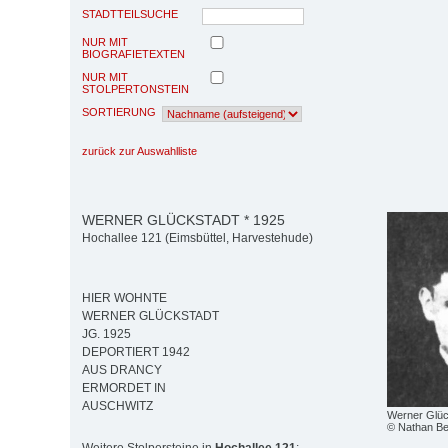
STADTTEILSUCHE
NUR MIT
BIOGRAFIETEXTEN
NUR MIT
STOLPERTONSTEIN
SORTIERUNG
zurück zur Auswahlliste
WERNER GLÜCKSTADT * 1925
Hochallee 121 (Eimsbüttel, Harvestehude)
HIER WOHNTE
WERNER GLÜCKSTADT
JG. 1925
DEPORTIERT 1942
AUS DRANCY
ERMORDET IN
AUSCHWITZ
Werner Glüc
© Nathan Be