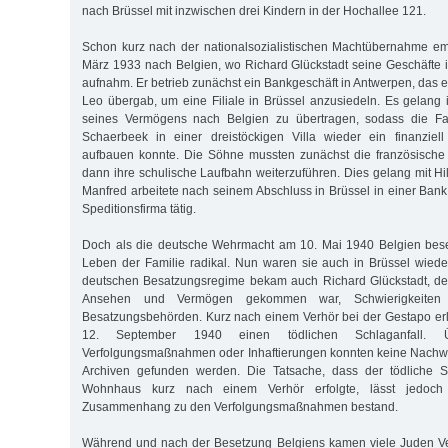
nach Brüssel mit inzwischen drei Kindern in der Hochallee 121.
Schon kurz nach der nationalsozialistischen Machtübernahme emi
März 1933 nach Belgien, wo Richard Glückstadt seine Geschäfte
aufnahm. Er betrieb zunächst ein Bankgeschäft in Antwerpen, das 
Leo übergab, um eine Filiale in Brüssel anzusiedeln. Es gelang 
seines Vermögens nach Belgien zu übertragen, sodass die Fam
Schaerbeek in einer dreistöckigen Villa wieder ein finanziel
aufbauen konnte. Die Söhne mussten zunächst die französische
dann ihre schulische Laufbahn weiterzuführen. Dies gelang mit Hilf
Manfred arbeitete nach seinem Abschluss in Brüssel in einer Bank,
Speditionsfirma tätig.
Doch als die deutsche Wehrmacht am 10. Mai 1940 Belgien beset
Leben der Familie radikal. Nun waren sie auch in Brüssel wiede
deutschen Besatzungsregime bekam auch Richard Glückstadt, der
Ansehen und Vermögen gekommen war, Schwierigkeiten
Besatzungsbehörden. Kurz nach einem Verhör bei der Gestapo erli
12. September 1940 einen tödlichen Schlaganfall. Ü
Verfolgungsmaßnahmen oder Inhaftierungen konnten keine Nachwe
Archiven gefunden werden. Die Tatsache, dass der tödliche S
Wohnhaus kurz nach einem Verhör erfolgte, lässt jedoch
Zusammenhang zu den Verfolgungsmaßnahmen bestand.
Während und nach der Besetzung Belgiens kamen viele Juden 