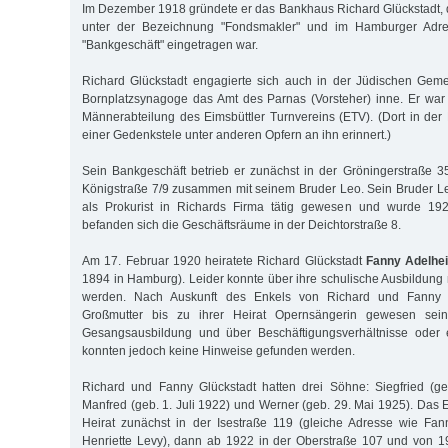
Im Dezember 1918 gründete er das Bankhaus Richard Glückstadt, 
unter der Bezeichnung "Fondsmakler" und im Hamburger Adre
"Bankgeschäft" eingetragen war.
Richard Glückstadt engagierte sich auch in der Jüdischen Geme
Bornplatzsynagoge das Amt des Parnas (Vorsteher) inne. Er war
Männerabteilung des Eimsbüttler Turnvereins (ETV). (Dort in der
einer Gedenkstele unter anderen Opfern an ihn erinnert.)
Sein Bankgeschäft betrieb er zunächst in der Gröningerstraße 3
Königstraße 7/9 zusammen mit seinem Bruder Leo. Sein Bruder L
als Prokurist in Richards Firma tätig gewesen und wurde 192
befanden sich die Geschäftsräume in der Deichtorstraße 8.
Am 17. Februar 1920 heiratete Richard Glückstadt
Fanny Adelhe
1894 in Hamburg). Leider konnte über ihre schulische Ausbildung
werden. Nach Auskunft des Enkels von Richard und Fanny G
Großmutter bis zu ihrer Heirat Opernsängerin gewesen sei
Gesangsausbildung und über Beschäftigungsverhältnisse oder
konnten jedoch keine Hinweise gefunden werden.
Richard und Fanny Glückstadt hatten drei Söhne: Siegfried (ge
Manfred (geb. 1. Juli 1922) und Werner (geb. 29. Mai 1925). Das 
Heirat zunächst in der Isestraße 119 (gleiche Adresse wie Fa
Henriette Levy), dann ab 1922 in der Oberstraße 107 und von 1