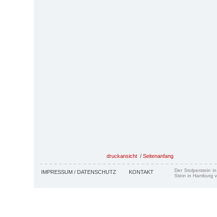
druckansicht
/
Seitenanfang
Der Stolperstein i
IMPRESSUM / DATENSCHUTZ
KONTAKT
Stein in Hamburg v