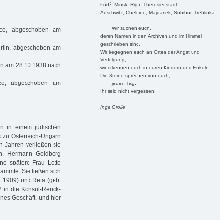
Łódź, Minsk, Riga, Theresienstadt,
Auschwitz, Chelmno, Majdanek, Sobibor, Treblinka ..
Wir suchen euch,
ice, abgeschoben am
deren Namen in den Archiven und im Himmel
geschrieben sind.
erlin, abgeschoben am
Wir begegnen euch an Orten der Angst und
Verfolgung,
en am 28.10.1938 nach
wir erkennen euch in euren Kindern und Enkeln.
Die Steine sprechen von euch,
ice, abgeschoben am
jeden Tag.
Ihr seid nicht vergessen.
Inge Grolle
n in einem jüdischen
s zu Österreich-Ungarn
n Jahren verließen sie
n. Hermann Goldberg
ne spätere Frau Lotte
tammte. Sie ließen sich
1.1909) und Reta (geb.
2 in die Konsul-Renck-
ines Geschäft, und hier