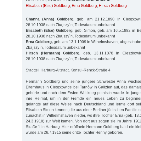
Weitere Stolpersteine in
Konsul-Renck-Straße 4
:
Elisabeth (Else) Goldberg
,
Erna Goldberg
,
Hirsch Goldberg
Channa (Anna) Goldberg,
geb. am 21.12.1890 in Cieszkow
28.10.1938 nach Zba˛szy´n, Todesdatum unbekannt
Elisabeth (Else) Goldberg,
geb. Simon, geb. am 16.5.1882 in B
28.10.1938 nach Zba˛szy´n, Todesdatum unbekannt
Erna Goldberg,
geb. am 13.1.1909 in Wilhelmshaven, abgeschob
Zba˛szy´n, Todesdatum unbekannt
Hirsch (Hermann) Goldberg,
geb. 13.11.1878 in Cieszkow
28.10.1938 nach Zba˛szy´n, Todesdatum unbekannt
Stadtteil Harburg-Altstadt, Konsul-Renck-Straße 4
Hermann Goldberg und seine jüngere Schwester Anna wuchse
Elternhaus in Cieszkowice bei Tarnów in Galizien auf, das damal
gehörte und nach dem Ersten Weltkrieg polnisch wurde. In junge
ihre Heimat, um in der Fremde ein neues Leben zu beginne
gelangte auf diese Weise nach Deutschland und lernte dort sei
Elisabeth Simon kennen, die aus einer Berliner jüdischen Familie s
zunächst in Wilhelmshaven nieder, wo ihre Töchter Erna (geb. 13.
24.3.1910) zur Welt kamen. Von dort aus zogen sie im Jahre 191
Straße 1 in Harburg. Hier eröffnete Hermann Goldberg bald ein kle
wurde am 26.7.1915 seine dritte Tochter Henny geboren.