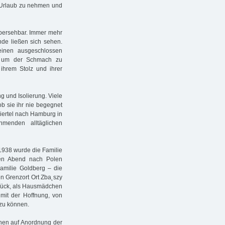
al Urlaub zu nehmen und
übersehbar. Immer mehr
de ließen sich sehen.
reinen ausgeschlossen
tt, um der Schmach zu
 ihrem Stolz und ihrer
g und Isolierung. Viele
 ob sie ihr nie begegnet
viertel nach Hamburg in
menden alltäglichen
1938 wurde die Familie
hen Abend nach Polen
amilie Goldberg – die
n Grenzort Ort Zba˛szy
lück, als Hausmädchen
mit der Hoffnung, von
 zu können.
nen auf Anordnung der