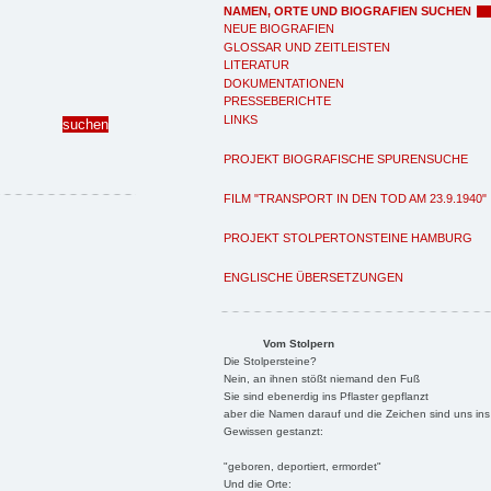
NAMEN, ORTE UND BIOGRAFIEN SUCHEN
NEUE BIOGRAFIEN
GLOSSAR UND ZEITLEISTEN
LITERATUR
DOKUMENTATIONEN
PRESSEBERICHTE
LINKS
PROJEKT BIOGRAFISCHE SPURENSUCHE
FILM "TRANSPORT IN DEN TOD AM 23.9.1940"
PROJEKT STOLPERTONSTEINE HAMBURG
ENGLISCHE ÜBERSETZUNGEN
Vom Stolpern
Die Stolpersteine?
Nein, an ihnen stößt niemand den Fuß
Sie sind ebenerdig ins Pflaster gepflanzt
aber die Namen darauf und die Zeichen sind uns ins
Gewissen gestanzt:
"geboren, deportiert, ermordet"
Und die Orte: