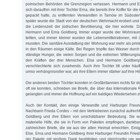
polnischen Behörden die Grenzregion verlassen. Hermann und 
sich daraufhin mit ihrer Tochter Erna, die bereits ihre Koffer für d
gepackt hatte, zu entfernten Verwandten in Tarnów im Südost
später wurde die Stadt von der deutschen Wehrmacht erobert und
die Leidenszeit der jüdischen Bevölkerung, die hier wohnte. D
Hermann und Erna Goldberg. Immer enger wurde der Wohnraum,
teilten, und immer kleiner wurden die Lebensmittelrationen, m
mussten. Die sanitäre Aus­stattung der Wohnung war mehr als primit
in den Räumen eisige Kälte. Bei Regen tropfte das Wasser durc
ständige Hunger, die vielen Sorgen und die extremen Witterungsv
den Kräften der drei Menschen. Else und Hermann Goldberg
verschlechterte sich zusehends. Auch ihre Tochter litt unter häu
umso verhängnisvoller war, als ihre Eltern immer stärker auf ihre H
Die anderen beiden Töchter konnten in Großbritannien nichts für d
oft sie konnten, schrieben sie Briefe, die über das International
gelangten und immer die Hoffnung auf ein baldiges Wiedersehen z
Auch der Kontakt, den einige Verwandte und Harburger Freund
Nachbarin Frieda Cordes – mit den Vertriebenen zunächst aufrecht 
Goldberg und ihre Eltern von unschätzbarer Bedeutung. Sie wa
materielle Hilfe, die sie in Form von Paketen empfingen, dankbar
zahlreichen Briefe, die sie aus der alten Heimat erreichten. Eini
Else, Erna und Hermann Goldberg ihrer Harburger Freundin Frie
der Pakete mit großem Dank bestätigten und gleichzeitig um wei