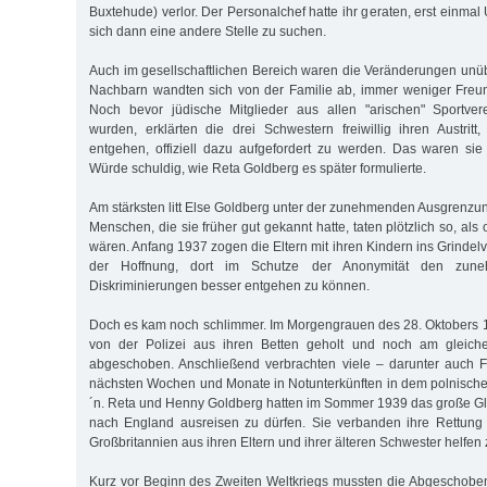
Buxtehude) verlor. Der Personalchef hatte ihr geraten, erst einm
sich dann eine andere Stelle zu suchen.
Auch im gesellschaftlichen Bereich waren die Veränderungen un
Nachbarn wandten sich von der Familie ab, immer weniger Freun
Noch bevor jüdische Mitglieder aus allen "arischen" Sportve
wurden, erklärten die drei Schwestern freiwillig ihren Austri
entgehen, offiziell dazu aufgefordert zu werden. Das waren sie
Würde schuldig, wie Reta Goldberg es später formulierte.
Am stärksten litt Else Goldberg unter der zunehmenden Ausgrenzun
Menschen, die sie früher gut gekannt hatte, taten plötzlich so, als
wären. Anfang 1937 zogen die Eltern mit ihren Kindern ins Grindel
der Hoffnung, dort im Schutze der Anonymität den zuneh
Diskriminierungen besser entgehen zu können.
Doch es kam noch schlimmer. Im Morgengrauen des 28. Oktobers 
von der Polizei aus ihren Betten geholt und noch am gleic
abgeschoben. Anschließend verbrachten viele – darunter auch F
nächsten Wochen und Monate in Notunterkünften in dem polnische
´n. Reta und Henny Goldberg hatten im Sommer 1939 das große G
nach England ausreisen zu dürfen. Sie verbanden ihre Rettung 
Großbritannien aus ihren Eltern und ihrer älteren Schwester helfen
Kurz vor Beginn des Zweiten Weltkriegs mussten die Abgeschobe