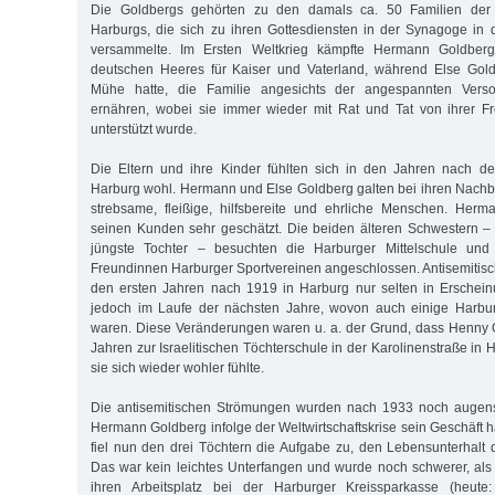
Die Goldbergs gehörten zu den damals ca. 50 Familien der
Harburgs, die sich zu ihren Gottesdiensten in der Synagoge in 
versammelte. Im Ersten Weltkrieg kämpfte Hermann Goldber
deutschen Heeres für Kaiser und Vaterland, während Else Gol
Mühe hatte, die Familie angesichts der angespannten Verso
ernähren, wobei sie immer wieder mit Rat und Tat von ihrer F
unterstützt wurde.
Die Eltern und ihre Kinder fühlten sich in den Jahren nach de
Harburg wohl. Hermann und Else Goldberg galten bei ihren Nach
strebsame, fleißige, hilfsbereite und ehrliche Menschen. Her
seinen Kunden sehr geschätzt. Die beiden älteren Schwestern –
jüngste Tochter – besuchten die Harburger Mittelschule und 
Freundinnen Harburger Sportvereinen angeschlossen. Antisemitisc
den ersten Jahren nach 1919 in Harburg nur selten in Erschein
jedoch im Laufe der nächsten Jahre, wovon auch einige Harbur
waren. Diese Veränderungen waren u. a. der Grund, dass Henny 
Jahren zur Israelitischen Töchterschule in der Karolinenstraße i
sie sich wieder wohler fühlte.
Die antisemitischen Strömungen wurden nach 1933 noch augens
Hermann Goldberg infolge der Weltwirtschaftskrise sein Geschäft 
fiel nun den drei Töchtern die Aufgabe zu, den Lebensunterhalt d
Das war kein leichtes Unterfangen und wurde noch schwerer, al
ihren Arbeitsplatz bei der Harburger Kreissparkasse (heute