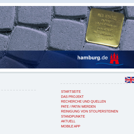
STARTSEITE
DAS PROJEKT
RECHERCHE UND QUELLEN
PATE / PATIN WERDEN
REINIGUNG VON STOLPERSTEINEN
STANDPUNKTE
AKTUELL
MOBILE APP