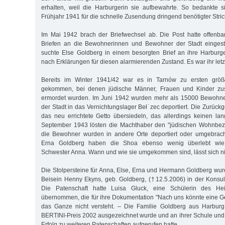
erhalten, weil die Harburgerin sie aufbewahrte. So bedankte 
Frühjahr 1941 für die schnelle Zusendung dringend benötigter Stri
Im Mai 1942 brach der Briefwechsel ab. Die Post hatte offenba
Briefen an die Bewohnerinnen und Bewohner der Stadt eingest
suchte Else Goldberg in einem besorgten Brief an ihre Harburge
nach Erklärungen für diesen alarmierenden Zustand. Es war ihr letzt
Bereits im Winter 1941/42 war es in Tar­nów zu ersten größe
gekommen, bei denen jüdische Männer, Frauen und Kinder z
ermordet wurden. Im Juni 1942 wurden mehr als 15000 Bewohn
der Stadt in das Vernichtungslager Beł˙zec deportiert. Die Zurüc
das neu errichtete Getto übersiedeln, das allerdings keinen la
September 1943 lösten die Machthaber den "jüdischen Wohnbezi
die Bewohner wurden in andere Orte deportiert oder umgebrac
Erna Goldberg haben die Shoa ebenso wenig überlebt wi
Schwester Anna. Wann und wie sie umgekommen sind, lässt sich nic
Die Stolpersteine für Anna, Else, Erna und Hermann Goldberg wu
Beisein Henny Ekyns, geb. Goldberg, (†12.5.2006) in der Konsul
Die Patenschaft hatte Luisa Gluck, eine Schüle­rin des He
übernommen, die für ihre Dokumentation "Nach uns könnte eine 
das Ganze nicht versteht. – Die Familie Goldberg aus Harbur
BERTINI-Preis 2002 ausgezeichnet wurde und an ihrer Schule und
Erfolg zu weiteren Patenschaften aufgerufen hatte.