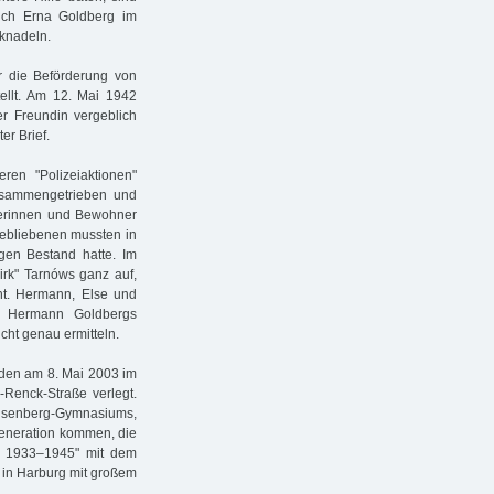
sich Erna Goldberg im
cknadeln.
r die Beförderung von
ellt. Am 12. Mai 1942
r Freundin ver­geblich
er Brief.
ren "Polizeiaktionen"
usammengetrieben und
erinnen und Bewohner
kgebliebenen mussten in
ngen Bestand hatte. Im
rk" Tarnóws ganz auf,
ht. Hermann, Else und
e Hermann Goldbergs
ht genau ermitteln.
rden am 8. Mai 2003 im
-Renck-Straße verlegt.
isenberg-Gymnasiums,
Generation kommen, die
g 1933–1945" mit dem
 in Harburg mit großem