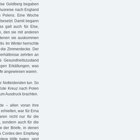
Else Goldberg begaben
ie Ausreise nach England
en Polens. Eine Woche
 besetzt. Damit begann
as galt auch für Else,
 den sie mit anderen
it denen sie auskommen
iv. Im Winter herrschte
h die Zimmerdecke. Der
erhältnisse zehrten an
s Gesundheitszustand
figen Erkältungen, was
ilfe angewiesen waren.
ie Notleidenden tun. So
e Rote Kreuz nach Polen
um Ausdruck brachten.
e – allen voran ihre
erhielten, war für Erna
ren nicht nur für die
, sondern auch für die
ge der Briefe, in denen
da Cordes den Empfang
tere Hilfe baten, sind