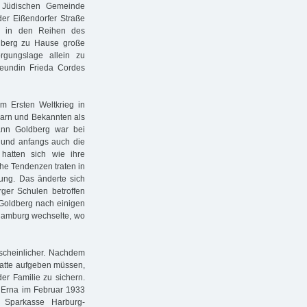
 Jüdischen Gemeinde
der Eißendorfer Straße
g in den Reihen des
dberg zu Hause große
rgungslage allein zu
reundin Frieda Cordes
m Ersten Weltkrieg in
barn und Bekannten als
mann Goldberg war bei
 und anfangs auch die
hatten sich wie ihre
he Tendenzen traten in
ung. Das änderte sich
ger Schulen betroffen
Goldberg nach einigen
n Hamburg wechselte, wo
cheinlicher. Nachdem
hatte aufgeben müssen,
er Familie zu sichern.
s Erna im Februar 1933
: Sparkasse Harburg-