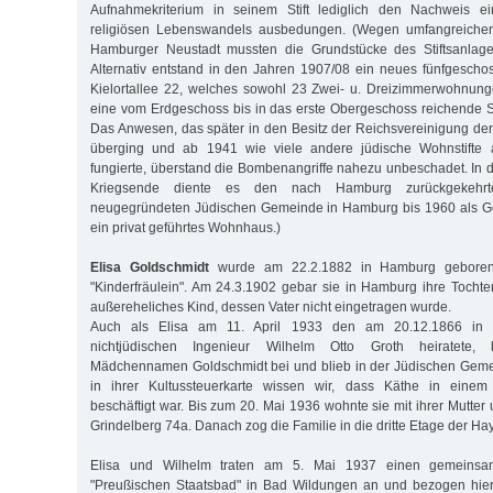
Aufnahmekriterium in seinem Stift lediglich den Nachweis ei
religiösen Lebenswandels ausbedungen. (Wegen umfangreicher
Hamburger Neustadt mussten die Grundstücke des Stiftsanlag
Alternativ entstand in den Jahren 1907/08 ein neues fünfgesch
Kielortallee 22, welches sowohl 23 Zwei- u. Dreizimmerwohnun
eine vom Erdgeschoss bis in das erste Obergeschoss reichende 
Das Anwesen, das später in den Besitz der Reichsvereinigung de
überging und ab 1941 wie viele andere jüdische Wohnstifte 
fungierte, überstand die Bombenangriffe nahezu unbeschadet. In 
Kriegsende diente es den nach Hamburg zurückgekehr
neugegründeten Jüdischen Gemeinde in Hamburg bis 1960 als Got
ein privat geführtes Wohnhaus.)
Elisa Goldschmidt
wurde am 22.2.1882 in Hamburg geboren
"Kinderfräulein". Am 24.3.1902 gebar sie in Hamburg ihre Tochter
außereheliches Kind, dessen Vater nicht eingetragen wurde.
Auch als Elisa am 11. April 1933 den am 20.12.1866 in 
nichtjüdischen Ingenieur Wilhelm Otto Groth heiratete, 
Mädchennamen Goldschmidt bei und blieb in der Jüdischen Geme
in ihrer Kultussteuerkarte wissen wir, dass Käthe in einem A
beschäftigt war. Bis zum 20. Mai 1936 wohnte sie mit ihrer Mutter 
Grindelberg 74a. Danach zog die Familie in die dritte Etage der Ha
Elisa und Wilhelm traten am 5. Mai 1937 einen gemeinsam
"Preußischen Staatsbad" in Bad Wildungen an und bezogen hie