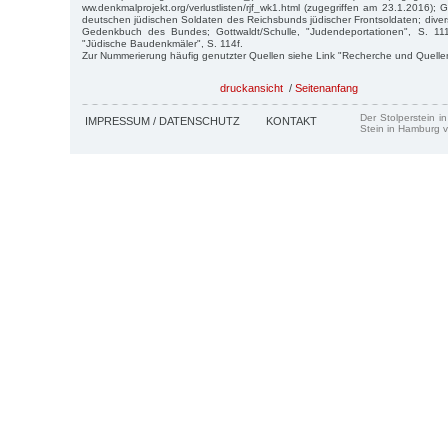
ww.denkmalprojekt.org/verlustlisten/rjf_wk1.html (zugegriffen am 23.1.2016);
deutschen jüdischen Soldaten des Reichsbunds jüdischer Frontsoldaten; div
Gedenkbuch des Bundes; Gottwaldt/Schulle, "Judendeportationen", S. 111
"Jüdische Baudenkmäler", S. 114f.
Zur Nummerierung häufig genutzter Quellen siehe Link "Recherche und Quelle
druckansicht
/
Seitenanfang
Der Stolperstein i
IMPRESSUM / DATENSCHUTZ
KONTAKT
Stein in Hamburg v