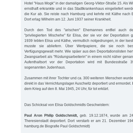
Hotel "Haus Mogk" in der damaligen Georg-Viktor-Straße 15. Als W
ernsthaft erkrankte und in das Stadtkrankenhaus eingeliefert wer
die Kur ab. Sie reiste nach Hamburg und kehrte mit Käthe nach
Dort erlag Wilhelm am 12. Juni 1937 seiner Krankheit.
Durch den Tod des "arischen" Ehemannes entfiel auch der
"privilegierten Mischehe" für Elisa, der sie vor der Deportation g
1939 lebten Elisa und Käthe, vermutlich notgedrungen, in der Ise
musste sie abliefern. Über Wertpapiere, die sie noch bes
Verfügungsgewalt mehr. Wie späer aus den Deportationslisten herv
Zwangsarbeit als "Rüstungsarbeiterin" in einem nicht näher genannt
Aufenthaltsort vor der Deportation wird mit Bundesstraße
sogenannten Judenhaus.
Zusammen mit ihrer Tochter und ca. 300 weiteren Menschen wurde 
direkt in das Vernichtungslager Auschwitz deportiert und ermordet.
dem Krieg auf den 8. Mai 1945, 24 Uhr, für tot erklärt.
Das Schicksal von Elisa Goldschmidts Geschwistern:
Paul Aron Philip Goldschmidt,
geb. 19.12.1874, wurde am 24
Theresienstadt deportiert. Dort verstarb er am 21. Dezember 194
hamburg.de Biografie Paul Goldschmidt)