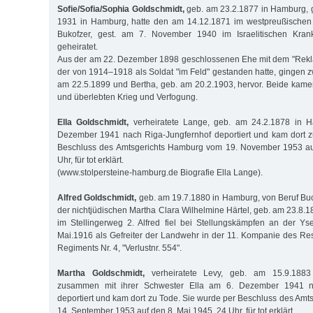
Sofie/Sofia/Sophia Goldschmidt,
geb. am 23.2.1877 in Hamburg, 
1931 in Hamburg, hatte den am 14.12.1871 im westpreußische
Bukofzer, gest. am 7. November 1940 im Israelitischen Kra
geheiratet.
Aus der am 22. Dezember 1898 geschlossenen Ehe mit dem "Rekla
der von 1914–1918 als Soldat "im Feld" gestanden hatte, gingen zw
am 22.5.1899 und Bertha, geb. am 20.2.1903, hervor. Beide kam
und überlebten Krieg und Verfogung.
Ella Goldschmidt,
verheiratete Lange, geb. am 24.2.1878 in 
Dezember 1941 nach Riga-Jungfernhof deportiert und kam dort z
Beschluss des Amtsgerichts Hamburg vom 19. November 1953 au
Uhr, für tot erklärt.
(www.stolpersteine-hamburg.de Biografie Ella Lange).
Alfred Goldschmidt,
geb. am 19.7.1880 in Hamburg, von Beruf Buch
der nichtjüdischen Martha Clara Wilhelmine Härtel, geb. am 23.8.1
im Stellingerweg 2. Alfred fiel bei Stellungskämpfen an der Y
Mai.1916 als Gefreiter der Landwehr in der 11. Kompanie des Rese
Regiments Nr. 4, "Verlustnr. 554".
Martha Goldschmidt,
verheiratete Levy, geb. am 15.9.188
zusammen mit ihrer Schwester Ella am 6. Dezember 1941 na
deportiert und kam dort zu Tode. Sie wurde per Beschluss des Am
14. September 1953 auf den 8. Mai 1945, 24 Uhr, für tot erklärt.