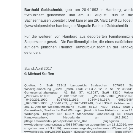
Barthold Goldschmidt,
geb. am 20.4.1893 in Hamburg, wurde
"Schutzhaft" genommen und am 31. August 1939 in das K
Sachsenhausen überstellt. Dort kam er am 29. März 1940 zu Tode.
(www.stolpersteine-hamburg.de Biografie Barthold Goldschmidt)
Für die weiteren von Hamburg aus deportierten Familienmitgli
Stolpersteine gesetzt. Die Familienmitglieder, die eines natürlich
auf dem jüdischen Friedhof Hamburg-Ohlsdorf an der Ilandkop
gefunden.
Stand: April 2017
© Michael Steffen
Quellen: 5; StaH 213-11 Landgericht Strafsachen _7076/37; St
Wiedergutmachung _2829; _6594; StaH 231-3 A 12 Bd. 51, Nr. 38833; 
Genossenschaftsregister _A1 Bd. 57, A13587; StaH 332-5 Meldere
_2058/4391/1883; _2313/1555/1893; _2808/978/1893;_2910/139
_6469/201/1909; _8037/562/1916; _6034/464/1917; _6080/548/
_998/2025/1933; _1004/1933; _8169/543/1940; StaH 332-3 Zivilstandsauf
351-11 Amt für Wiedergutmachung _4028; _5811; _7430; _15317; StaH 7
Gedenkbuch; Stadtarchiv Bad Wildungen (Auskunft Herr Hülsebruch vom 23
Wildungen, Register Nr.: 60/37; Standesamt Oranienburg Nr. 1684/
Kampwesterbork, Niederlande am 16.2.2016; ww
pflege.net/wiki/index.php/Apeldoornsche_Bos (zugegrif
www.joodsmonument.nl/page/408346?lang=en zugegriffen am 18.2.2016; ww
(zugriffen am 27.3.2016); www.vaandaagindegeschiedenis.nl/22januari/ (z
www.wikipedia.org/wiki/206"Division_(DeutschesKaiserreich) (zuge