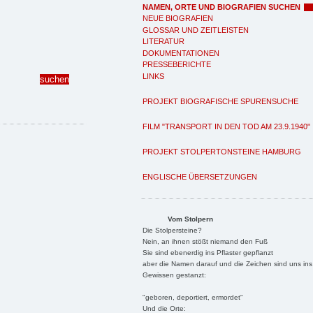
NAMEN, ORTE UND BIOGRAFIEN SUCHEN
NEUE BIOGRAFIEN
GLOSSAR UND ZEITLEISTEN
LITERATUR
DOKUMENTATIONEN
PRESSEBERICHTE
LINKS
PROJEKT BIOGRAFISCHE SPURENSUCHE
FILM "TRANSPORT IN DEN TOD AM 23.9.1940"
PROJEKT STOLPERTONSTEINE HAMBURG
ENGLISCHE ÜBERSETZUNGEN
Vom Stolpern
Die Stolpersteine?
Nein, an ihnen stößt niemand den Fuß
Sie sind ebenerdig ins Pflaster gepflanzt
aber die Namen darauf und die Zeichen sind uns ins
Gewissen gestanzt:
"geboren, deportiert, ermordet"
Und die Orte: