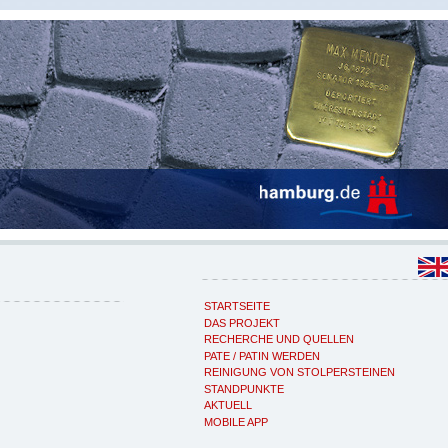
STARTSEITE
DAS PROJEKT
RECHERCHE UND QUELLEN
PATE / PATIN WERDEN
REINIGUNG VON STOLPERSTEINEN
STANDPUNKTE
AKTUELL
MOBILE APP