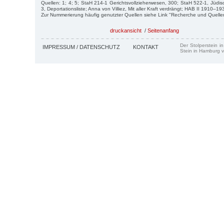
Quellen: 1; 4; 5; StaH 214-1 Gerichtsvollzieherwesen, 300; StaH 522-1, Jü
3, Deportationsliste; Anna von Villiez, Mit aller Kraft verdrängt; HAB II 1910–19
Zur Nummerierung häufig genutzter Quellen siehe Link "Recherche und Quelle
druckansicht
/
Seitenanfang
Der Stolperstein i
IMPRESSUM / DATENSCHUTZ
KONTAKT
Stein in Hamburg v