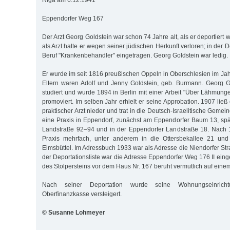
Riga am 6.12.1941
Eppendorfer Weg 167
Der Arzt Georg Goldstein war schon 74 Jahre alt, als er deportiert
als Arzt hatte er wegen seiner jüdischen Herkunft verloren; in der D
Beruf "Krankenbehandler" eingetragen. Georg Goldstein war ledig.
Er wurde im seit 1816 preußischen Oppeln in Oberschlesien im Ja
Eltern waren Adolf und Jenny Goldstein, geb. Burmann. Georg G
studiert und wurde 1894 in Berlin mit einer Arbeit "Über Lähmung
promoviert. Im selben Jahr erhielt er seine Approbation. 1907 ließ
praktischer Arzt nieder und trat in die Deutsch-Israelitische Gemei
eine Praxis in Eppendorf, zunächst am Eppendorfer Baum 13, spä
Landstraße 92–94 und in der Eppendorfer Landstraße 18. Nach 1
Praxis mehrfach, unter anderem in die Ottersbekallee 21 u
Eimsbüttel. Im Adressbuch 1933 war als Adresse die Niendorfer St
der Deportationsliste war die Adresse Eppendorfer Weg 176 II ein
des Stolpersteins vor dem Haus Nr. 167 beruht vermutlich auf einem
Nach seiner Deportation wurde seine Wohnungseinrich
Oberfinanzkasse versteigert.
© Susanne Lohmeyer