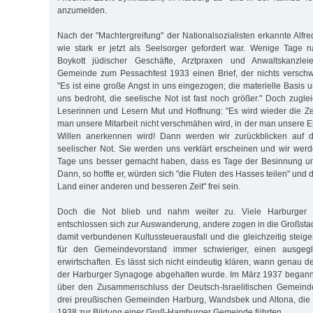
anzumelden.
Nach der "Machtergreifung" der Nationalsozialisten erkannte Alfr
wie stark er jetzt als Seelsorger gefordert war. Wenige Tage 
Boykott jüdischer Geschäfte, Arztpraxen und Anwaltskanzlei
Gemeinde zum Pessachfest 1933 einen Brief, der nichts verschw
"Es ist eine große Angst in uns eingezogen; die materielle Basis
uns bedroht, die seelische Not ist fast noch größer." Doch zugle
Leserinnen und Lesern Mut und Hoffnung: "Es wird wieder die Z
man unsere Mitarbeit nicht verschmähen wird, in der man unsere 
Willen anerkennen wird! Dann werden wir zurückblicken auf d
seelischer Not. Sie werden uns verklärt erscheinen und wir wer
Tage uns besser gemacht haben, dass es Tage der Besinnung un
Dann, so hoffte er, würden sich "die Fluten des Hasses teilen" und 
Land einer anderen und besseren Zeit" frei sein.
Doch die Not blieb und nahm weiter zu. Viele Harburger
entschlossen sich zur Auswanderung, andere zogen in die Großst
damit verbundenen Kultussteuerausfall und die gleichzeitig stei
für den Gemeindevorstand immer schwieriger, einen ausgeg
erwirtschaften. Es lässt sich nicht eindeutig klären, wann genau de
der Harburger Synagoge abgehalten wurde. Im März 1937 began
über den Zusammenschluss der Deutsch-Israe­litischen Gemein
drei preußischen Gemeinden Harburg, Wandsbek und Altona, die 
1938 zur Bildung einer Groß-Hamburger Gemeinde führten.