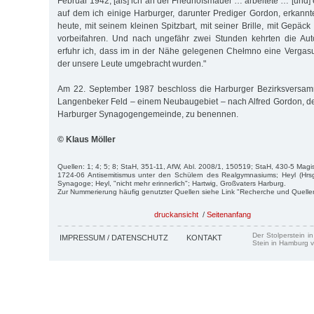
Februar 1942, [als] ich an der Friedhofsmauer … arbeitete … [und]
auf dem ich einige Harburger, darunter Prediger Gordon, erkannt
heute, mit seinem kleinen Spitzbart, mit seiner Brille, mit Gepäck 
vorbeifahren. Und nach ungefähr zwei Stunden kehrten die Auto
erfuhr ich, dass im in der Nähe gelegenen Chełmno eine Vergasu
der unsere Leute umgebracht wurden."
Am 22. September 1987 beschloss die Harburger Bezirksversam
Langenbeker Feld – einem Neubaugebiet – nach Alfred Gordon, de
Harburger Synagogengemeinde, zu benennen.
© Klaus Möller
Quellen: 1; 4; 5; 8; StaH, 351-11, AfW, Abl. 2008/1, 150519; StaH, 430-5 Magi
1724-06 Antisemitismus unter den Schülern des Realgymnasiums; Heyl (Hrsg.
Synagoge; Heyl, "nicht mehr erinnerlich"; Hartwig, Großvaters Harburg.
Zur Nummerierung häufig genutzter Quellen siehe Link "Recherche und Quelle
druckansicht
/
Seitenanfang
Der Stolperstein i
IMPRESSUM / DATENSCHUTZ
KONTAKT
Stein in Hamburg v