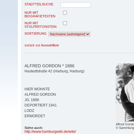
STADTTEILSUCHE
NUR MIT
BIOGRAFIETEXTEN
NUR MIT
STOLPERTONSTEIN
SORTIERUNG
zurück zur Auswahlliste
ALFRED GORDON * 1886
Hastedtstraße 42 (Harburg, Harburg)
HIER WOHNTE
ALFRED GORDON
JG. 1886
DEPORTIERT 1941
LODZ
ERMORDET
Alfred Gordo
© Sammlung 
Siehe auch:
http:/
/
www.hamburgwiki.de/
wiki/