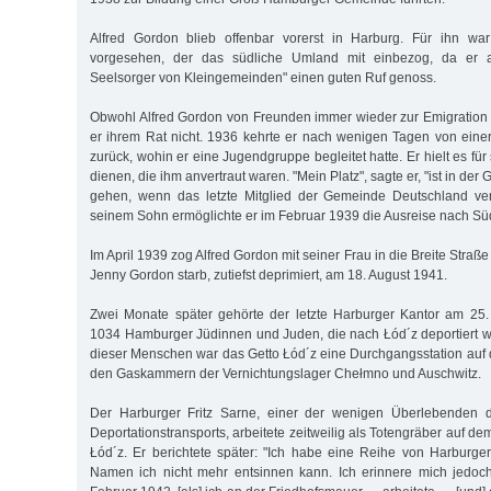
Alfred Gordon blieb offenbar vorerst in Harburg. Für ihn war 
vorgesehen, der das südliche Umland mit einbezog, da er 
Seelsorger von Klein­gemeinden" einen guten Ruf genoss.
Obwohl Alfred Gordon von Freunden immer wieder zur Emigration 
er ihrem Rat nicht. 1936 kehrte er nach wenigen Tagen von eine
zurück, wohin er eine Jugendgruppe begleitet hatte. Er hielt es für
dienen, die ihm anvertraut waren. "Mein Platz", sagte er, "ist in der
gehen, wenn das letzte Mitglied der Gemeinde Deutschland verl
seinem Sohn ermöglichte er im Februar 1939 die Ausreise nach Sü
Im April 1939 zog Alfred Gordon mit seiner Frau in die Breite Straß
Jenny Gordon starb, zutiefst deprimiert, am 18. August 1941.
Zwei Monate später gehörte der letzte Harburger Kantor am 25
1034 Hamburger Jüdinnen und Juden, die nach Łód´z deportiert w
dieser Menschen war das Getto Łód´z eine Durchgangsstation auf
den Gaskammern der Vernichtungslager Chełmno und Auschwitz.
Der Harburger Fritz Sarne, einer der wenigen Überlebenden 
Deportationstransports, arbeitete zeitweilig als Totengräber auf de
Łód´z. Er berichtete später: "Ich habe eine Reihe von Harburger
Namen ich nicht mehr entsinnen kann. Ich erinnere mich jedo