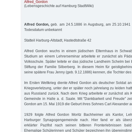
Alfred_Gordon
(Lebensgeschichte auf Hamburg StadtWiki)
Alfred Gordon,
geb. am 24.5.1886 in Augsburg, am 25.10.1941 d
Todesdatum unbekannt
Statteil Harburg-Altstadt, Hastedtstraße 42
Alfred Gordon wuchs in einem jüdischen Elternhaus in Schwa
Studium an einem Lehrerseminar arbeitete er zunächst als Päd
Volksschule. Später leitete er das jüdische Landheim Schelm bei 
Stiftung der Familie Silberberg. In diesem Heim für geistigbehin
seine spätere Frau Jenny (geb. 9.12.1886) kennen, die Tochter des 
Im Ersten Weltkrieg diente Alfred Gordon als deutscher Soldat an 
Kriegsverletzung, unter der er später noch jahrelang zu leiden hatt
aus Russland zurück. Nach dem Krieg arbeitete er zunächst als K
Gemeinde in Halle a. d. Saale. Mit "Dankbarkeit und Freude" ze
Gordon am 15. Mai 1919 die Geburt ihres Sohnes Carl Alexander a
1929 folgte Alfred Gordon Moritz Bachheimer als Kantor, Leh
Harburger Synagogengemeinde nach. Hier fand er als überz
erklärter Pazifist nach seinen bitteren Fronterlebnissen bal
Ehemalige Schülerinnen und Schüler bezeichnen ihn übereinstim