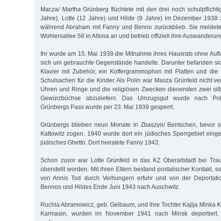
Macza/ Martha Grünberg flüchtete mit den drei noch schulpflichti
Jahre), Lotte (12 Jahre) und Hilde (9 Jahre) im Dezember 1938
während Abraham mit Fanny und Benno zurückblieb. Sie meldete s
Wohlersallee 58 in Altona an und betrieb offiziell ihre Auswanderu
Ihr wurde am 15. Mai 1939 die Mitnahme ihres Hausrats ohne Auf
sich um gebrauchte Gegenstände handelte. Darunter befanden si
Klavier mit Zubehör, ein Koffergrammophon mit Platten und di
Schulsachen für die Kinder. Als Polin war Masza Grünfeld nicht ver
Uhren und Ringe und die religiösen Zwecken dienenden zwei sil
Gewürzbüchse abzuliefern. Das Umzugsgut wurde nach Pol
Grünbergs Pass wurde per 23. Mai 1939 gesperrt.
Grünbergs blieben neun Monate in Zbaszyn/ Bentschen, bevor s
Kattowitz zogen. 1940 wurde dort ein jüdisches Sperrgebiet einge
jüdisches Ghetto. Dort heiratete Fanny 1943.
Schon zuvor war Lotte Grünfeld in das KZ Oberaltstadt bei Tr
überstellt worden. Mit ihren Eltern bestand postalischer Kontakt, 
von Annis Tod durch Verhungern erfuhr und von der Deportatio
Bennos und Hildes Ende Juni 1943 nach Auschwitz.
Ruchla Abramowicz, geb. Gelbaum, und ihre Tochter Kajlja Minka K
Karmasin, wurden im November 1941 nach Minsk deportiert,