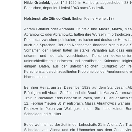
Hilde Grünfeld,
geb. 14.2.1929 in Hamburg, abgeschoben 28.1
Bentschen, deportiert Herbst 1943 nach Auschwitz
Holstenstraße 2/Endo-Klinik
(früher: Kleine Freiheit 18)
Abram Grinfeld oder Abraham Grünfeld und Masza, Marza, Masc
Abramowicz oder Abramowitz, hatten ihre Wurzeln im orthodoxen
Polen, das zwischen polnischer, russischer und deutscher Herrsch
auch die Sprachen. Bei den Nachnamen änderten sich nur die S
Vornamen der Frauen traten so starke Varianten auf, dass eini
erkannt und sie als verschiedene Personen dokumentie
unterschiedlichen russischen und preußischen Kalendern folgte
einigen Daten, aus der unterschiedlichen Gültigkeit von re
Personenstandsrecht resultierten Probleme bei der Anerkennung 
Nachkommen.
Bei ihrer Heirat am 28. Dezember 1928 auf dem Standesamt Alto
Bräutigam mit Abram Grinfeld und die Braut mit Masza Abramowi
1896 in Pacanow, Kreis Bendzin in Polen, "am 31. Januar alten S
12. Februar "neuen Stils" entsprach. Masza Abramowicz war am
Piotrkow in Polen zur Welt gekommen. Sie hatte keinen Beru
Schneider und Musiker.
Beide wohnten zu der Zeit in der Lohestraße 21 in Altona. Als Tr
Schneider aus Altona und ein Uhrmacher aus dem Grindelviert