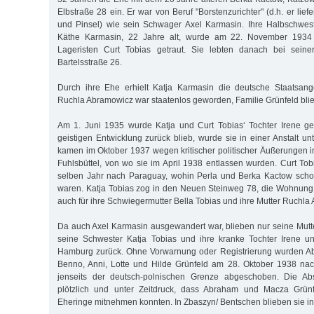
Elbstraße 28 ein. Er war von Beruf "Borstenzurichter" (d.h. er lief
und Pinsel) wie sein Schwager Axel Karmasin. Ihre Halbschwest
Käthe Karmasin, 22 Jahre alt, wurde am 22. November 1934
Lageristen Curt Tobias getraut. Sie lebten danach bei seine
Bartelsstraße 26.
Durch ihre Ehe erhielt Katja Karmasin die deutsche Staatsange
Ruchla Abramowicz war staatenlos geworden, Familie Grünfeld blie
Am 1. Juni 1935 wurde Katja und Curt Tobias‘ Tochter Irene ge
geistigen Entwicklung zurück blieb, wurde sie in einer Anstalt unt
kamen im Oktober 1937 wegen kritischer politischer Äußerungen i
Fuhlsbüttel, von wo sie im April 1938 entlassen wurden. Curt Tob
selben Jahr nach Paraguay, wohin Perla und Berka Kactow sch
waren. Katja Tobias zog in den Neuen Steinweg 78, die Wohnung 
auch für ihre Schwiegermutter Bella Tobias und ihre Mutter Ruchla
Da auch Axel Karmasin ausgewandert war, blieben nur seine Mut
seine Schwester Katja Tobias und ihre kranke Tochter Irene un
Hamburg zurück. Ohne Vorwarnung oder Registrierung wurden A
Benno, Anni, Lotte und Hilde Grünfeld am 28. Oktober 1938 na
jenseits der deutsch-polnischen Grenze abgeschoben. Die Abs
plötzlich und unter Zeitdruck, dass Abraham und Macza Grünf
Eheringe mitnehmen konnten. In Zbaszyn/ Bentschen blieben sie int