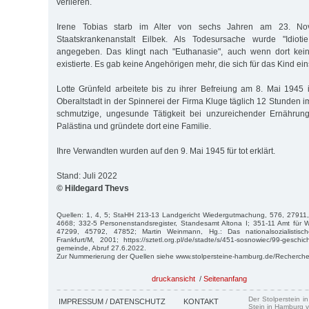
verlieren.
Irene Tobias starb im Alter von sechs Jahren am 23. N
Staatskrankenanstalt Eilbek. Als Todesursache wurde "Idioti
angegeben. Das klingt nach "Euthanasie", auch wenn dort kein
existierte. Es gab keine Angehörigen mehr, die sich für das Kind ein
Lotte Grünfeld arbeitete bis zu ihrer Befreiung am 8. Mai 1945
Oberaltstadt in der Spinnerei der Firma Kluge täglich 12 Stunden i
schmutzige, ungesunde Tätigkeit bei unzureichender Ernährung
Palästina und gründete dort eine Familie.
Ihre Verwandten wurden auf den 9. Mai 1945 für tot erklärt.
Stand: Juli 2022
© Hildegard Thevs
Quellen: 1, 4, 5; StaHH 213-13 Landgericht Wiedergutmachung, 576, 2791
4668; 332-5 Personenstandsregister, Standesamt Altona I; 351-11 Amt für
47299, 45792, 47852; Martin Weinmann, Hg.: Das nationalsozialistisch
Frankfurt/M, 2001; https://sztetl.org.pl/de/stadte/s/451-sosnowiec/99-geschi
gemeinde, Abruf 27.6.2022.
Zur Nummerierung der Quellen siehe www.stolpersteine-hamburg.de/Recherche
druckansicht
/
Seitenanfang
Der Stolperstein i
IMPRESSUM / DATENSCHUTZ
KONTAKT
Stein in Hamburg v