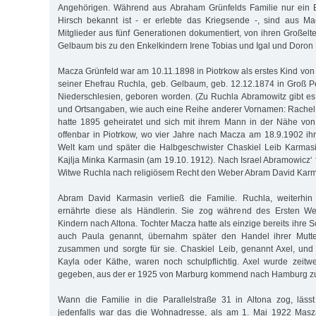
Angehörigen. Während aus Abraham Grünfelds Familie nur ein 
Hirsch bekannt ist - er erlebte das Kriegsende -, sind aus Ma
Mitglieder aus fünf Generationen dokumentiert, von ihren Großel
Gelbaum bis zu den Enkelkindern Irene Tobias und Igal und Doron
Macza Grünfeld war am 10.11.1898 in Piotrkow als erstes Kind von
seiner Ehefrau Ruchla, geb. Gelbaum, geb. 12.12.1874 in Groß Pet
Niederschlesien, geboren worden. (Zu Ruchla Abramowitz gibt e
und Ortsangaben, wie auch eine Reihe anderer Vornamen: Rachel,
hatte 1895 geheiratet und sich mit ihrem Mann in der Nähe von
offenbar in Piotrkow, wo vier Jahre nach Macza am 18.9.1902 ih
Welt kam und später die Halbgeschwister Chaskiel Leib Karmas
Kajlja Minka Karmasin (am 19.10. 1912). Nach Israel Abramowicz‘ 
Witwe Ruchla nach religiösem Recht den Weber Abram David Karma
Abram David Karmasin verließ die Familie. Ruchla, weiterhin
ernährte diese als Händlerin. Sie zog während des Ersten Welt
Kindern nach Altona. Tochter Macza hatte als einzige bereits ihre Schu
auch Paula genannt, übernahm später den Handel ihrer Mutter
zusammen und sorgte für sie. Chaskiel Leib, genannt Axel, und
Kayla oder Käthe, waren noch schulpflichtig. Axel wurde zeitw
gegeben, aus der er 1925 von Marburg kommend nach Hamburg zu
Wann die Familie in die Parallelstraße 31 in Altona zog, lässt s
jedenfalls war das die Wohnadresse, als am 1. Mai 1922 Masz