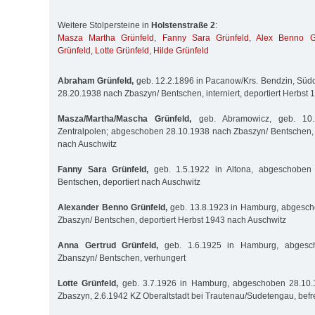
Weitere Stolpersteine in
Holstenstraße 2
:
Masza Martha Grünfeld
,
Fanny Sara Grünfeld
,
Alex Benno G
Grünfeld
,
Lotte Grünfeld
,
Hilde Grünfeld
Abraham Grünfeld,
geb. 12.2.1896 in Pacanow/Krs. Bendzin, Süd
28.20.1938 nach Zbaszyn/ Bentschen, interniert, deportiert Herbst
Masza/Martha/Mascha Grünfeld,
geb. Abramowicz, geb. 10.1
Zentralpolen; abgeschoben 28.10.1938 nach Zbaszyn/ Bentschen, 
nach Auschwitz
Fanny Sara Grünfeld,
geb. 1.5.1922 in Altona, abgeschoben 
Bentschen, deportiert nach Auschwitz
Alexander Benno Grünfeld,
geb. 13.8.1923 in Hamburg, abgesc
Zbaszyn/ Bentschen, deportiert Herbst 1943 nach Auschwitz
Anna Gertrud Grünfeld,
geb. 1.6.1925 in Hamburg, abgesc
Zbanszyn/ Bentschen, verhungert
Lotte Grünfeld,
geb. 3.7.1926 in Hamburg, abgeschoben 28.10.
Zbaszyn, 2.6.1942 KZ Oberaltstadt bei Trautenau/Sudetengau, befr