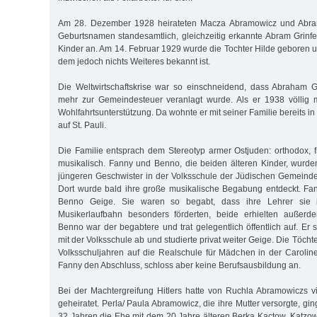
Am 28. Dezember 1928 heirateten Macza Abramowicz und Abram 
Geburtsnamen standesamtlich, gleichzeitig erkannte Abram Grinfel
Kinder an. Am 14. Februar 1929 wurde die Tochter Hilde geboren 
dem jedoch nichts Weiteres bekannt ist.
Die Weltwirtschaftskrise war so einschneidend, dass Abraham G
mehr zur Gemeindesteuer veranlagt wurde. Als er 1938 völlig mit
Wohlfahrtsunterstützung. Da wohnte er mit seiner Familie bereits in
auf St. Pauli.
Die Familie entsprach dem Stereotyp armer Ostjuden: orthodox, 
musikalisch. Fanny und Benno, die beiden älteren Kinder, wurde
jüngeren Geschwister in der Volksschule der Jüdischen Gemeinde 
Dort wurde bald ihre große musikalische Begabung entdeckt. Fan
Benno Geige. Sie waren so begabt, dass ihre Lehrer sie i
Musikerlaufbahn besonders förderten, beide erhielten außerdem
Benno war der begabtere und trat gelegentlich öffentlich auf. Er 
mit der Volksschule ab und studierte privat weiter Geige. Die Töcht
Volksschuljahren auf die Realschule für Mädchen in der Caroline
Fanny den Abschluss, schloss aber keine Berufsausbildung an.
Bei der Machtergreifung Hitlers hatte von Ruchla Abramowiczs 
geheiratet. Perla/ Paula Abramowicz, die ihre Mutter versorgte, gi
32 Jahren die Ehe mit dem 20 Jahre älteren Berka Kactow, Katzow