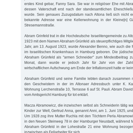
erstes Kind gebar, Fanny Sara. Sie war in religiöser Ehe mit Abra
dessen Vaterschaft erst nach der standesamtlichen Eheschlie
wurde. Sein genaues Zuzugsdatum nach Altona ließ sich nicht erm
bekannte Adresse war eine Kellerwohnung in der Kleine[n] Gä
Stresemannstraße.
Abram Grinfeld trat in die Hochdeutsche Israelitengemeinde zu Al
1923 mit dem Namen Abraham Grünfeld als steuerpflichtiges Mitglied
Jahr, am 13. August 1923, wurde Alexander Benno, wie auch die 
im Israelitischen Krankenhaus in Hamburg geboren. Die jüdisch
Abraham Grünfeld als "armen Schneider" zum Mindestbeitrag z
Monat, dann wurde er jedoch Jahr für Jahr von der Zahl
wirtschaftlichen Aufschwung am Ende der Inflationszeit hatte er kein
Abraham Grünfeld und seine Familie lebten danach zusammen m
den Geschwistern in der im Altonaer Adressbuch unter K. Ka
Wohnung Lerchenstraße 10, Terrasse 6 auf St. Pauli. Abram Dav
vom Amtsgericht Hamburg für tot erklärt.
Macza Abramowicz, die inzwischen selbst als Schneiderin tätig wa
Kinder zur Welt, Gertrud Anna, genannt Anni, am 1. Juni 1925, und
Um 1928 zog ihre Mutter Ruchla mit den Töchtern Perla Abramow
in den Neuen Steinweg 78 in der Hamburger Neustadt, während
Abraham Grünfeld in der Lohestraße 21 eine Wohnung bezogen.
inzwischen als Fellarbeiter für sich.