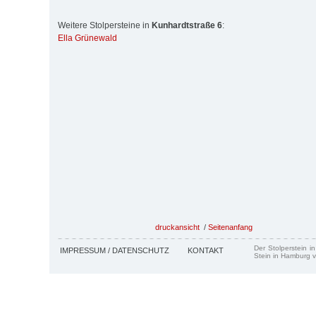
Weitere Stolpersteine in
Kunhardtstraße 6
:
Ella Grünewald
druckansicht
/
Seitenanfang
Der Stolperstein i
IMPRESSUM / DATENSCHUTZ
KONTAKT
Stein in Hamburg v