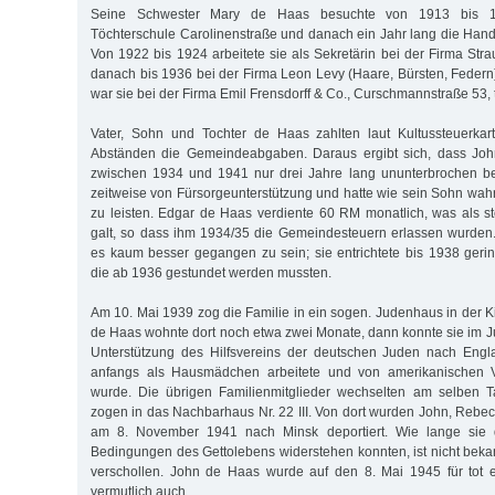
Seine Schwester Mary de Haas besuchte von 1913 bis 192
Töchterschule Carolinenstraße und danach ein Jahr lang die Han
Von 1922 bis 1924 arbeitete sie als Sekretärin bei der Firma Str
danach bis 1936 bei der Firma Leon Levy (Haare, Bürsten, Federn)
war sie bei der Firma Emil Frensdorff & Co., Curschmannstraße 53, t
Vater, Sohn und Tochter de Haas zahlten laut Kultussteuerkar
Abständen die Gemeindeabgaben. Daraus ergibt sich, dass Joh
zwischen 1934 und 1941 nur drei Jahre lang ununterbrochen bes
zeitweise von Fürsorgeunterstützung und hatte wie sein Sohn wahrs
zu leisten. Edgar de Haas verdiente 60 RM monatlich, was als 
galt, so dass ihm 1934/35 die Gemeindesteuern erlassen wurden
es kaum besser gegangen zu sein; sie entrichtete bis 1938 ger
die ab 1936 gestundet werden mussten.
Am 10. Mai 1939 zog die Familie in ein sogen. Judenhaus in der K
de Haas wohnte dort noch etwa zwei Monate, dann konnte sie im Jul
Unterstützung des Hilfsvereins der deutschen Juden nach Engl
anfangs als Hausmädchen arbeitete und von amerikanischen Ve
wurde. Die übrigen Familienmitglieder wechselten am selben T
zogen in das Nachbarhaus Nr. 22 III. Von dort wurden John, Reb
am 8. November 1941 nach Minsk deportiert. Wie lange sie d
Bedingungen des Gettolebens widerstehen konnten, ist nicht bekann
verschollen. John de Haas wurde auf den 8. Mai 1945 für tot e
vermutlich auch.