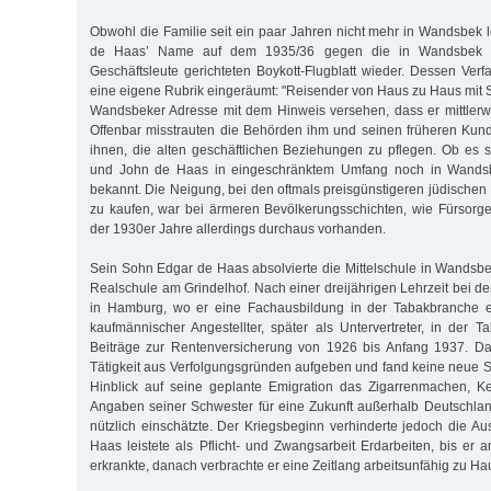
Obwohl die Familie seit ein paar Jahren nicht mehr in Wandsbek l
de Haas’ Name auf dem 1935/36 gegen die in Wandsbek a
Geschäftsleute gerichteten Boykott-Flugblatt wieder. Dessen Verf
eine eigene Rubrik eingeräumt: "Reisender von Haus zu Haus mit S
Wandsbeker Adresse mit dem Hinweis versehen, dass er mittlerw
Offenbar misstrauten die Behörden ihm und seinen früheren Kund
ihnen, die alten geschäftlichen Beziehungen zu pflegen. Ob es si
und John de Haas in eingeschränktem Umfang noch in Wandsbek
bekannt. Die Neigung, bei den oftmals preisgünstigeren jüdischen
zu kaufen, war bei ärmeren Bevölkerungsschichten, wie Fürsorg
der 1930er Jahre allerdings durchaus vorhanden.
Sein Sohn Edgar de Haas absolvierte die Mittelschule in Wandsb
Realschule am Grindelhof. Nach einer dreijährigen Lehrzeit bei d
in Hamburg, wo er eine Fachausbildung in der Tabakbranche erh
kaufmännischer Angestellter, später als Untervertreter, in der T
Beiträge zur Rentenversicherung von 1926 bis Anfang 1937. D
Tätigkeit aus Verfolgungsgründen aufgeben und fand keine neue St
Hinblick auf seine geplante Emigration das Zigarrenmachen, Ke
Angaben seiner Schwester für eine Zukunft außerhalb Deutschlan
nützlich einschätzte. Der Kriegsbeginn verhinderte jedoch die 
Haas leistete als Pflicht- und Zwangsarbeit Erdarbeiten, bis e
erkrankte, danach verbrachte er eine Zeitlang arbeitsunfähig zu Ha