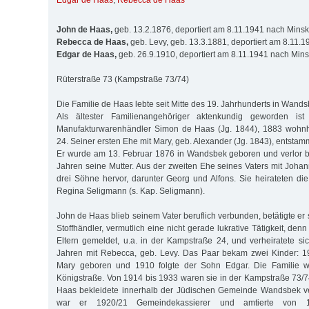
Edgar de Haas
,
Rebecca de Haas
John de Haas,
geb. 13.2.1876, deportiert am 8.11.1941 nach Minsk
Rebecca de Haas,
geb. Levy, geb. 13.3.1881, deportiert am 8.11.
Edgar de Haas,
geb. 26.9.1910, deportiert am 8.11.1941 nach Min
Rüterstraße 73 (Kampstraße 73/74)
Die Familie de Haas lebte seit Mitte des 19. Jahrhunderts in Wands
Als ältester Familienangehöriger aktenkundig geworden is
Manufakturwarenhändler Simon de Haas (Jg. 1844), 1883 wohnh
24. Seiner ersten Ehe mit Mary, geb. Alexander (Jg. 1843), entstam
Er wurde am 13. Februar 1876 in Wandsbek geboren und verlor ber
Jahren seine Mutter. Aus der zweiten Ehe seines Vaters mit Johan
drei Söhne hervor, darunter Georg und Alfons. Sie heirateten d
Regina Seligmann (s. Kap. Seligmann).
John de Haas blieb seinem Vater beruflich verbunden, betätigte er 
Stoffhändler, vermutlich eine nicht gerade lukrative Tätigkeit, den
Eltern gemeldet, u.a. in der Kampstraße 24, und verheiratete sic
Jahren mit Rebecca, geb. Levy. Das Paar bekam zwei Kinder: 1
Mary geboren und 1910 folgte der Sohn Edgar. Die Familie w
Königstraße. Von 1914 bis 1933 waren sie in der Kampstraße 73/74
Haas bekleidete innerhalb der Jüdischen Gemeinde Wandsbek v
war er 1920/21 Gemeindekassierer und amtierte von 