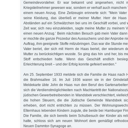
Gemeindevorsteher. Er war bekannt und angesehen, nicht n
Kriegsteilnehmer gewesen war, sondern er verhalf auch manchem
einem neuen Anzug. Eine Zeitzeugin erinnerte sich: "Mein Vater 
seine Kleidung, das überließ er meiner Mutter. Herr de Haas
Abständen auf ein Schwätzchen bei uns im Geschäft vorbei, und
Zeit war, sich neu einzukleiden, sagte meine Mutter zu meinem V
einen neuen Anzug.’ Beim nächsten Besuch gab mein Vater dann 
er mochte die ganze Prozedur des Aussuchens und der Anprobe ni
Auftrag, ihm geeignete Stoffe mitzubringen. Das war die Stunde me
Vater beriet, der sich mit Herrn de Haas beriet, der wiederum
Mutter zu berücksichtigen wusste. So ging das hin und her, bis me
Stoff entschieden hatte. Wenn das Geschäft endlich besieg
Erleichterung breit – und der Erfolg konnte gefeiert werden."
Am 25. September 1933 meldete sich die Familie de Haas nach H
die Brahmsallee 16. Im Juli 1936 waren sie in der Grindelal
Meldekarte übte John de Haas nun den Beruf des Gartenarbeiters 
sich die Verdienstmöglichkeiten nach Machtantritt der Nationalsozi
jüdischen Gewerbetreibenden in Wandsbek verschlechtert, vielleich
die hohen Steuern, die die Jüdische Gemeinde Wandsbek si
erheben, dort nicht entrichten zu müssen. Der Wohnungswec
Elternhaus lebenden Kindern zugute, die beide bei Hamburger Fir
Die Familie, die sich bereits beim Schulbesuch der Kinder als re
hatte, schloss sich am neuen Wohnort dem gemäßigt orthodox
Neuen Dammtor-Synagoge an.