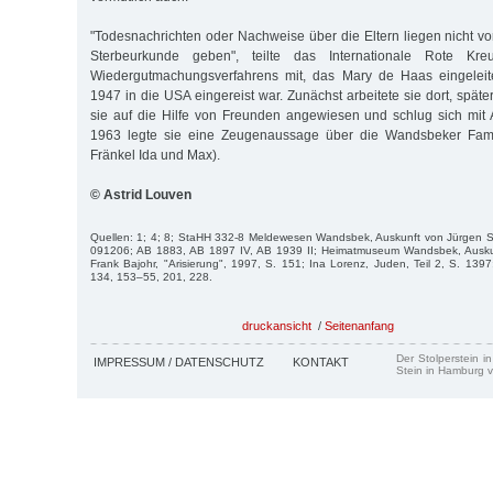
"Todesnachrichten oder Nachweise über die Eltern liegen nicht vo
Sterbeurkunde geben", teilte das Internationale Rote 
Wiedergutmachungsverfahrens mit, das Mary de Haas eingeleit
1947 in die USA eingereist war. Zunächst arbeitete sie dort, später
sie auf die Hilfe von Freunden angewiesen und schlug sich mit A
1963 legte sie eine Zeugenaussage über die Wandsbeker Famil
Fränkel Ida und Max).
© Astrid Louven
Quellen: 1; 4; 8; StaHH 332-8 Meldewesen Wandsbek, Auskunft von Jürgen 
091206; AB 1883, AB 1897 IV, AB 1939 II; Heimatmuseum Wandsbek, Auskun
Frank Bajohr, "Arisierung", 1997, S. 151; Ina Lorenz, Juden, Teil 2, S. 1397
134, 153–55, 201, 228.
druckansicht
/
Seitenanfang
Der Stolperstein i
IMPRESSUM / DATENSCHUTZ
KONTAKT
Stein in Hamburg v