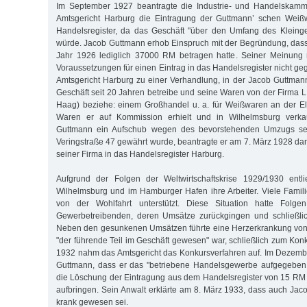
Im September 1927 beantragte die Industrie- und Handelskamm
Amtsgericht Harburg die Eintragung der Guttmann’ schen Weiß
Handelsregister, da das Geschäft "über den Umfang des Klein
würde. Jacob Guttmann erhob Einspruch mit der Begründung, das
Jahr 1926 lediglich 37000 RM betragen hatte. Seiner Meinung
Voraussetzungen für einen Eintrag in das Handelsregister nicht g
Amtsgericht Harburg zu einer Verhandlung, in der Jacob Guttmann 
Geschäft seit 20 Jahren betreibe und seine Waren von der Firma 
Haag) beziehe: einem Großhandel u. a. für Weißwaren an der El
Waren er auf Kommission erhielt und in Wilhelmsburg verk
Guttmann ein Aufschub wegen des bevorstehenden Umzugs sei
Veringstraße 47 gewährt wurde, beantragte er am 7. März 1928 da
seiner Firma in das Handelsregister Harburg.
Aufgrund der Folgen der Weltwirtschaftskrise 1929/1930 entl
Wilhelmsburg und im Hamburger Hafen ihre Arbeiter. Viele Famili
von der Wohlfahrt unterstützt. Diese Situation hatte Folge
Gewerbetreibenden, deren Umsätze zurückgingen und schließli
Neben den gesunkenen Umsätzen führte eine Herzerkrankung von
"der führende Teil im Geschäft gewesen" war, schließlich zum Ko
1932 nahm das Amtsgericht das Konkursverfahren auf. Im Dezemb
Guttmann, dass er das "betriebene Handelsgewerbe aufgegeben 
die Löschung der Eintragung aus dem Handelsregister von 15 RM
aufbringen. Sein Anwalt erklärte am 8. März 1933, dass auch Jac
krank gewesen sei.