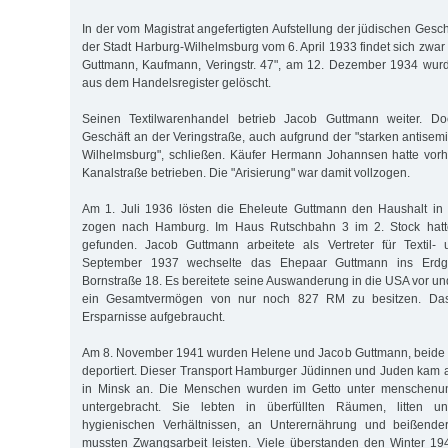
In der vom Magistrat angefertigten Aufstellung der jüdischen Ges
der Stadt Harburg-Wilhelmsburg vom 6. April 1933 findet sich zwar n
Guttmann, Kaufmann, Veringstr. 47", am 12. Dezember 1934 wurd
aus dem Handelsregister gelöscht.
Seinen Textilwarenhandel betrieb Jacob Guttmann weiter. 
Geschäft an der Veringstraße, auch aufgrund der "starken antisem
Wilhelmsburg", schließen. Käufer Hermann Johannsen hatte vorh
Kanalstraße betrieben. Die "Arisierung" war damit vollzogen.
Am 1. Juli 1936 lösten die Eheleute Guttmann den Haushalt in
zogen nach Hamburg. Im Haus Rutschbahn 3 im 2. Stock hat
gefunden. Jacob Guttmann arbeitete als Vertreter für Textil
September 1937 wechselte das Ehepaar Guttmann ins Erd
Bornstraße 18. Es bereitete seine Auswanderung in die USA vor un
ein Gesamtvermögen von nur noch 827 RM zu besitzen. Das 
Ersparnisse aufgebraucht.
Am 8. November 1941 wurden Helene und Jacob Guttmann, beide i
deportiert. Dieser Transport Hamburger Jüdinnen und Juden kam
in Minsk an. Die Menschen wurden im Getto unter menschen
untergebracht. Sie lebten in überfüllten Räumen, litten u
hygienischen Verhältnissen, an Unterernährung und beißender
mussten Zwangsarbeit leisten. Viele überstanden den Winter 19