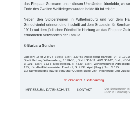
das Ehepaar Guttmann unter diesen Umständen überlebte, wisse
Ende des Zweiten Weltkrieges wurden beide für tot erklärt.
Neben den Stolpersteinen in Wilhelmsburg und vor dem Ha
Grindelviertel erinnert eine Inschrift auf dem Grabstein für Bern
1911) auf dem jüdischen Friedhof in Harburg an das Ehepaar Gut
ermordeten Verwandten der Familie.
© Barbara Günther
Quellen: 1; 5; 2 (FVg 8854); StaH, 430-64 Amtsgericht Harburg, VII B 1001
Stadt Harburg Wilhelmsburg, 1810-08; ; StaH, 351-11, AfW, 35142; StaH, 430-6
B 101; StaH, 332-8 Meldewesen, K 4439; StaH, Wilhelmsburger Adressbüch
175; Kändler/Hüttenmeister, Friedhof, S. 213f.; Apel (Hrsg.), Tod, S 115.
Zur Nummerierung häufig genutzter Quellen siehe Link "Recherche und Quelle
druckansicht
/
Seitenanfang
Der Stolperstein i
IMPRESSUM / DATENSCHUTZ
KONTAKT
Stein in Hamburg v