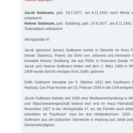
Helene Guttmann
Jacob Guttmann,
geb. 19.2.1877, am 8.11.1941 nach Minsk de
unbekannt
Helene Guttmann,
geb. Goldberg, geb. 24.8.1877, am 8.11.1941 
Todesdatum unbekannt
Veringstraße 47
Jacob (genannt James) Guttmann wurde in Stewnitz im Kreis F
(heute: Stawnica, Polen), als Sohn von Johanna und Hermann 
heiratete Helene Goldberg, die aus Pölitz in Pommern (heute: P
Jacob und Helene Guttmann lebten seit dem 2. März 1908 in Wi
1909 wurde dort ihr einziges Kind, Edith, geboren.
Edith Guttmann heiratete am 9. Oktober 1931 den Kaufmann F
Harburg. Das Paar konnte am 23. Februar 1938 in die USA emigrie
Jacob Guttmann betrieb seit 1908 eine Weißwarenhandlung in Wi
und Wäschewarengeschäft befand sich erst im Haus Fährstr
November 1927 in der Veringstraße 47, wo die Familie auch leb
arbeiteten im "Kaufhaus" zwei bis drei Verkäuferinnen. 1925
Guttmann aus der jüdischen Gemeinde in Harburg aus, blieb jed
Gemeindemitglied.