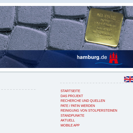
STARTSEITE
DAS PROJEKT
RECHERCHE UND QUELLEN
PATE / PATIN WERDEN
REINIGUNG VON STOLPERSTEINEN
STANDPUNKTE
AKTUELL
MOBILE APP