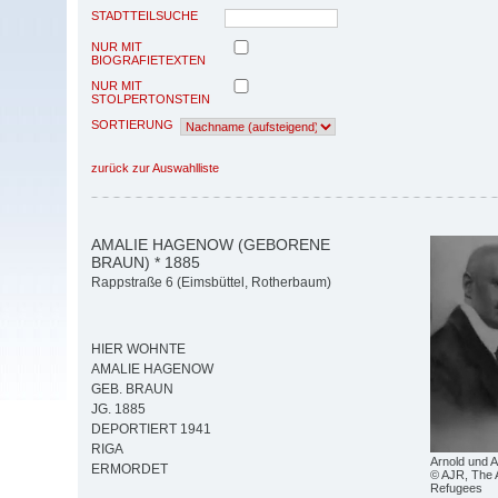
STADTTEILSUCHE
NUR MIT
BIOGRAFIETEXTEN
NUR MIT
STOLPERTONSTEIN
SORTIERUNG
zurück zur Auswahlliste
AMALIE HAGENOW (GEBORENE
BRAUN) * 1885
Rappstraße 6 (Eimsbüttel, Rotherbaum)
HIER WOHNTE
AMALIE HAGENOW
GEB. BRAUN
JG. 1885
DEPORTIERT 1941
RIGA
Arnold und A
ERMORDET
© AJR, The 
Refugees