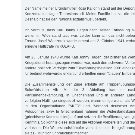
Der Name meiner Urgroßmutter Rosa Kallohn stand auf der Deportat
Konzentrationslager Theresienstadt. Meine Familie hat sie die le
Deshalb hat sie den Nationalsozialismus überlebt.
Ich vermute, dass Karl Jonny Hagen nach seiner Entlassung a
weiter im Widerstand tätig war. Leider kann ich das nicht bele
Freund Josef Wieczorek wurde erneut am 2. Oktober 1941 verhaf
erneute Haftstrafe im KOLAFU.
Am 23. Januar 1943 wurde Karl Jonny Hagen, der bisher als Weh
Kriegsdienst herangezogen worden war, nach den schweren Verlust
andere politisch Verfolgte zum "Bewährungsbataillon 999" einge
für bedingt wehrwürdig erklärt und erhielten einen "blauen" Einber
Die Zusammenstellung der Züge erfolgte am Truppenübungsp
Schwäbischen Alb. Mit der 3. Abteilung kam er nach
Partisanenbekämpfung. In Griechenland und in anderen Lände
verfolgten Häftlinge eingesetzt wurden, waren einige weiter als 
in den Organisationen "AKFD" und "Verband deutscher Anti
Peloponnes aktiv. In Griechenland nahmen die Widerstandskäm
(griechische Kommunisten) auf und setzten die Bevölkerung von g
Kenntnis. So konnte diese sich auf die Aktionen vorbereiten und die
verlassen. Die Widerstandskämpfer versuchten die Kriegsführun
sie z.B. Munition unbrauchbar machten.