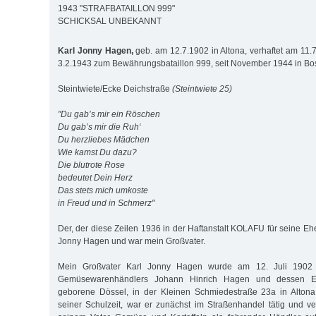
1943 "STRAFBATAILLON 999"
SCHICKSAL UNBEKANNT
Karl Jonny Hagen,
geb. am 12.7.1902 in Altona, verhaftet am 11
3.2.1943 zum Bewährungsbataillon 999, seit November 1944 in Bo
Steintwiete/Ecke Deichstraße
(Steintwiete 25)
"Du gab’s mir ein Röschen
Du gab’s mir die Ruh‘
Du herzliebes Mädchen
Wie kamst Du dazu?
Die blutrote Rose
bedeutet Dein Herz
Das stets mich umkoste
in Freud und in Schmerz"
Der, der diese Zeilen 1936 in der Haftanstalt KOLAFU für seine Ehe
Jonny Hagen und war mein Großvater.
Mein Großvater Karl Jonny Hagen wurde am 12. Juli 1902 
Gemüsewarenhändlers Johann Hinrich Hagen und dessen E
geborene Dössel, in der Kleinen Schmiedestraße 23a in Alton
seiner Schulzeit, war er zunächst im Straßenhandel tätig und 