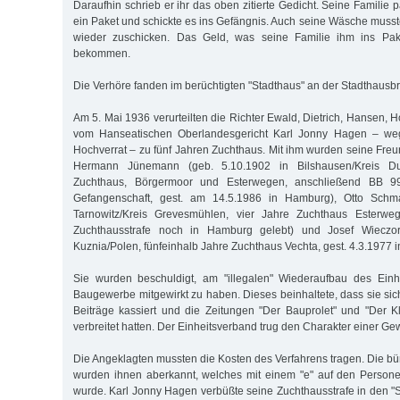
Daraufhin schrieb er ihr das oben zitierte Gedicht. Seine Familie 
ein Paket und schickte es ins Gefängnis. Auch seine Wäsche muss
wieder zuschicken. Das Geld, was seine Familie ihm ins Pake
bekommen.
Die Verhöre fanden im berüchtigten "Stadthaus" an der Stadthausbrü
Am 5. Mai 1936 verurteilten die Richter Ewald, Dietrich, Hansen, H
vom Hanseatischen Oberlandesgericht Karl Jonny Hagen – we
Hochverrat – zu fünf Jahren Zuchthaus. Mit ihm wurden seine Fr
Hermann Jünemann (geb. 5.10.1902 in Bilshausen/Kreis Dud
Zuchthaus, Börgermoor und Esterwegen, anschließend BB 99
Gefangenschaft, gest. am 14.5.1986 in Hamburg), Otto Schma
Tarnowitz/Kreis Grevesmühlen, vier Jahre Zuchthaus Esterwe
Zuchthausstrafe noch in Hamburg gelebt) und Josef Wieczor
Kuznia/Polen, fünfeinhalb Jahre Zuchthaus Vechta, gest. 4.3.1977 i
Sie wurden beschuldigt, am "illegalen" Wiederaufbau des Einh
Baugewerbe mitgewirkt zu haben. Dieses beinhaltete, dass sie sic
Beiträge kassiert und die Zeitungen "Der Bauprolet" und "Der K
verbreitet hatten. Der Einheitsverband trug den Charakter einer Ge
Die Angeklagten mussten die Kosten des Verfahrens tragen. Die bü
wurden ihnen aberkannt, welches mit einem "e" auf den Persone
wurde. Karl Jonny Hagen verbüßte seine Zuchthausstrafe in den "