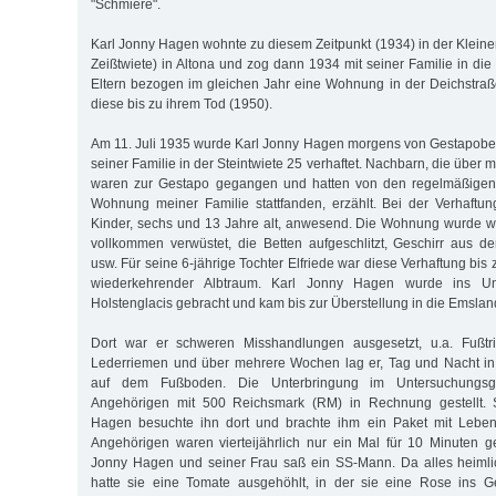
"Schmiere".
Karl Jonny Hagen wohnte zu diesem Zeitpunkt (1934) in der Kleinen C
Zeißtwiete) in Altona und zog dann 1934 mit seiner Familie in die 
Eltern bezogen im gleichen Jahr eine Wohnung in der Deichstra
diese bis zu ihrem Tod (1950).
Am 11. Juli 1935 wurde Karl Jonny Hagen morgens von Gestapob
seiner Familie in der Steintwiete 25 verhaftet. Nachbarn, die über 
waren zur Gestapo gegangen und hatten von den regelmäßigen 
Wohnung meiner Familie stattfanden, erzählt. Bei der Verhaftu
Kinder, sechs und 13 Jahre alt, anwesend. Die Wohnung wurde w
vollkommen verwüstet, die Betten aufgeschlitzt, Geschirr aus 
usw. Für seine 6-jährige Tochter Elfriede war diese Verhaftung bis
wiederkehrender Albtraum. Karl Jonny Hagen wurde ins Unt
Holstenglacis gebracht und kam bis zur Überstellung in die Emsla
Dort war er schweren Misshandlungen ausgesetzt, u.a. Fußtri
Lederriemen und über mehrere Wochen lag er, Tag und Nacht in 
auf dem Fußboden. Die Unterbringung im Untersuchungsg
Angehörigen mit 500 Reichsmark (RM) in Rechnung gestellt. 
Hagen besuchte ihn dort und brachte ihm ein Paket mit Leben
Angehörigen waren vierteijährlich nur ein Mal für 10 Minuten ge
Jonny Hagen und seiner Frau saß ein SS-Mann. Da alles heiml
hatte sie eine Tomate ausgehöhlt, in der sie eine Rose ins G