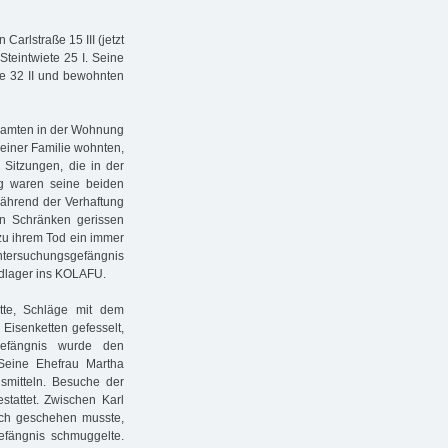
arlstraße 15 III (jetzt
Steintwiete 25 I. Seine
ße 32 II und bewohnten
eamten in der Wohnung
meiner Familie wohnten,
Sitzungen, die in der
ng waren seine beiden
ährend der Verhaftung
den Schränken gerissen
 zu ihrem Tod ein immer
ersuchungsgefängnis
ndlager ins KOLAFU.
tte, Schläge mit dem
Eisenketten gefesselt,
efängnis wurde den
Seine Ehefrau Martha
smitteln. Besuche der
stattet. Zwischen Karl
ich geschehen musste,
efängnis schmuggelte.