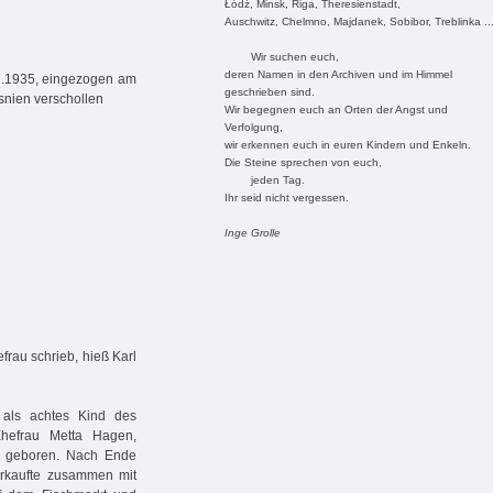
Łódź, Minsk, Riga, Theresienstadt,
Auschwitz, Chelmno, Majdanek, Sobibor, Treblinka ..
Wir suchen euch,
deren Namen in den Archiven und im Himmel
.7.1935, eingezogen am
geschrieben sind.
snien verschollen
Wir begegnen euch an Orten der Angst und
Verfolgung,
wir erkennen euch in euren Kindern und Enkeln.
Die Steine sprechen von euch,
jeden Tag.
Ihr seid nicht vergessen.
Inge Grolle
frau schrieb, hieß Karl
als achtes Kind des
hefrau Metta Hagen,
a geboren. Nach Ende
verkaufte zusammen mit