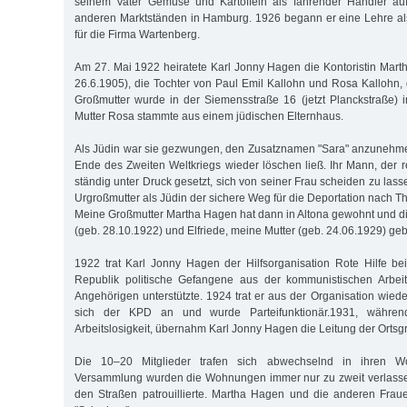
seinem Vater Gemüse und Kartoffeln als fahrender Händler au
anderen Marktständen in Hamburg. 1926 begann er eine Lehre al
für die Firma Wartenberg.
Am 27. Mai 1922 heiratete Karl Jonny Hagen die Kontoristin Mar
26.6.1905), die Tochter von Paul Emil Kallohn und Rosa Kallohn,
Großmutter wurde in der Siemensstraße 16 (jetzt Planckstraße) i
Mutter Rosa stammte aus einem jüdischen Elternhaus.
Als Jüdin war sie gezwungen, den Zusatznamen "Sara" anzunehme
Ende des Zweiten Weltkriegs wieder löschen ließ. Ihr Mann, der r
ständig unter Druck gesetzt, sich von seiner Frau scheiden zu las
Urgroßmutter als Jüdin der sichere Weg für die Deportation nach 
Meine Großmutter Martha Hagen hat dann in Altona gewohnt und d
(geb. 28.10.1922) und Elfriede, meine Mutter (geb. 24.06.1929) ge
1922 trat Karl Jonny Hagen der Hilfsorganisation Rote Hilfe be
Republik politische Gefangene aus der kommunistischen Arbei
Angehörigen unterstützte. 1924 trat er aus der Organisation wied
sich der KPD an und wurde Parteifunktionär.1931, während
Arbeitslosigkeit, übernahm Karl Jonny Hagen die Leitung der Ortsg
Die 10–20 Mitglieder trafen sich abwechselnd in ihren 
Versammlung wurden die Wohnungen immer nur zu zweit verlassen
den Straßen patrouillierte. Martha Hagen und die anderen Fr