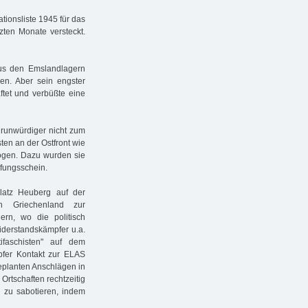
ionsliste 1945 für das
tzten Monate versteckt.
us den Emslandlagern
gen. Aber sein engster
tet und verbüßte eine
runwürdiger nicht zum
en an der Ostfront wie
zogen. Dazu wurden sie
ufungsschein.
latz Heuberg auf der
 Griechenland zur
rn, wo die politisch
Widerstandskämpfer u.a.
faschisten" auf dem
pfer Kontakt zur ELAS
eplanten Anschlägen in
 Ortschaften rechtzeitig
g zu sabotieren, indem