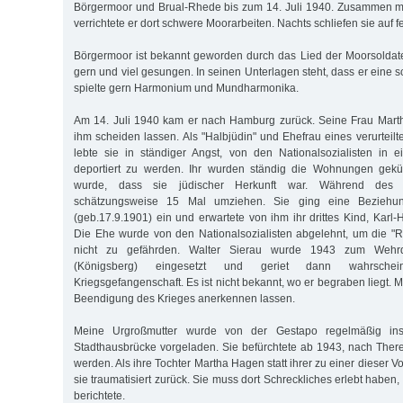
Börgermoor und Brual-Rhede bis zum 14. Juli 1940. Zusammen 
verrichtete er dort schwere Moorarbeiten. Nachts schliefen sie auf 
Börgermoor ist bekannt geworden durch das Lied der Moorsoldat
gern und viel gesungen. In seinen Unterlagen steht, dass er eine 
spielte gern Harmonium und Mundharmonika.
Am 14. Juli 1940 kam er nach Hamburg zurück. Seine Frau Marth
ihm scheiden lassen. Als "Halbjüdin" und Ehefrau eines verurteilte
lebte sie in ständiger Angst, von den Nationalsozialisten in e
deportiert zu werden. Ihr wurden ständig die Wohnungen gekü
wurde, dass sie jüdischer Herkunft war. Während des 
schätzungsweise 15 Mal umziehen. Sie ging eine Beziehun
(geb.17.9.1901) ein und erwartete von ihm ihr drittes Kind, Karl-
Die Ehe wurde von den Nationalsozialisten abgelehnt, um die "
nicht zu gefährden. Walter Sierau wurde 1943 zum Wehrd
(Königsberg) eingesetzt und geriet dann wahrschein
Kriegsgefangenschaft. Es ist nicht bekannt, wo er begraben liegt. 
Beendigung des Krieges anerkennen lassen.
Meine Urgroßmutter wurde von der Gestapo regelmäßig ins
Stadthausbrücke vorgeladen. Sie befürchtete ab 1943, nach Theres
werden. Als ihre Tochter Martha Hagen statt ihrer zu einer dieser V
sie traumatisiert zurück. Sie muss dort Schreckliches erlebt haben,
berichtete.