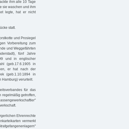
packte ihm alle 10 Tage
te sie waschen und ihm
t legte, hat er nicht
cke statt.
orstkotte und Prosiegel
gen Vorbereitung zum
eunde und Weggefährten
erstadt), fünf Jahre
9 und in englischer
hl (geb.17.6.1905 in
gen, er hat nach der
ek (geb.1.10.1894 in
n Hamburg) verurteilt.
eitsverbandes für das
h regelmäßig getroffen,
lassengewerkschaftler"
werkschaft.
rgerlichen Ehrenrechte
nkarteikarten vermerkt
Strafgefangenenlagern"