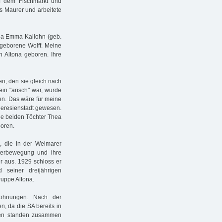
f dem Fischmarkt und
s Maurer und arbeitete
tha Emma Kallohn (geb.
 geborene Wolff. Meine
n Altona geboren. Ihre
n, den sie gleich nach
ein "arisch" war, wurde
sen. Das wäre für meine
Theresienstadt gewesen.
ie beiden Töchter Thea
boren.
i, die in der Weimarer
terbewegung und ihre
er aus. 1929 schloss er
 seiner dreijährigen
ruppe Altona.
Wohnungen. Nach der
, da die SA bereits in
auen standen zusammen