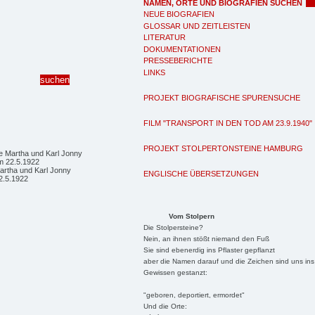
NAMEN, ORTE UND BIOGRAFIEN SUCHEN
NEUE BIOGRAFIEN
GLOSSAR UND ZEITLEISTEN
LITERATUR
DOKUMENTATIONEN
PRESSEBERICHTE
LINKS
PROJEKT BIOGRAFISCHE SPURENSUCHE
FILM "TRANSPORT IN DEN TOD AM 23.9.1940"
PROJEKT STOLPERTONSTEINE HAMBURG
artha und Karl Jonny
ENGLISCHE ÜBERSETZUNGEN
2.5.1922
Vom Stolpern
Die Stolpersteine?
Nein, an ihnen stößt niemand den Fuß
Sie sind ebenerdig ins Pflaster gepflanzt
aber die Namen darauf und die Zeichen sind uns ins
Gewissen gestanzt:
"geboren, deportiert, ermordet"
Und die Orte: