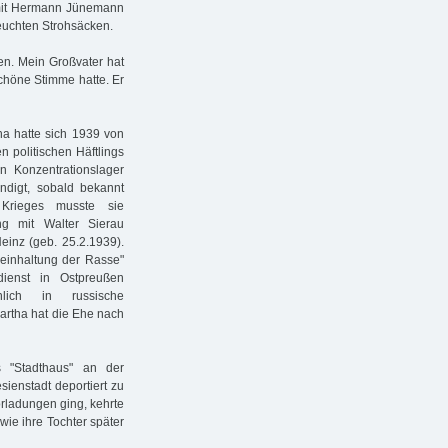
mit Hermann Jünemann
feuchten Strohsäcken.
en. Mein Großvater hat
schöne Stimme hatte. Er
a hatte sich 1939 von
n politischen Häftlings
in Konzentrationslager
ndigt, sobald bekannt
Krieges musste sie
g mit Walter Sierau
Heinz (geb. 25.2.1939).
Reinhaltung der Rasse"
ienst in Ostpreußen
lich in russische
Martha hat die Ehe nach
 "Stadthaus" an der
ienstadt deportiert zu
orladungen ging, kehrte
 wie ihre Tochter später