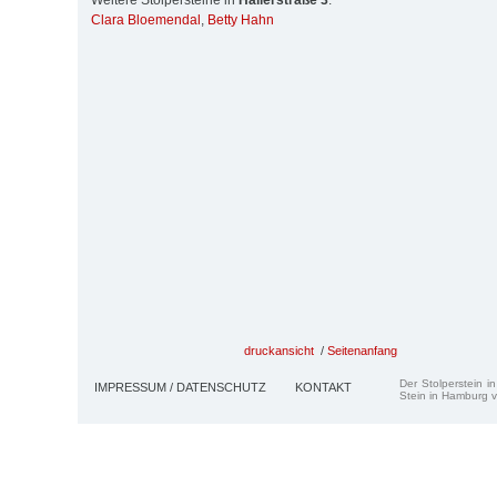
Weitere Stolpersteine in
Hallerstraße 3
:
Clara Bloemendal
,
Betty Hahn
druckansicht
/
Seitenanfang
Der Stolperstein i
IMPRESSUM / DATENSCHUTZ
KONTAKT
Stein in Hamburg v