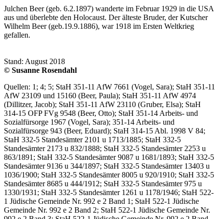
Julchen Beer (geb. 6.2.1897) wanderte im Februar 1929 in die USA
aus und überlebte den Holocaust. Der älteste Bruder, der Kutscher
Wilhelm Beer (geb.19.9.1886), war 1918 im Ersten Weltkrieg
gefallen.
Stand: August 2018
© Susanne Rosendahl
Quellen: 1; 4; 5; StaH 351-11 AfW 7661 (Vogel, Sara); StaH 351-11
AfW 23109 und 15160 (Beer, Paula); StaH 351-11 AfW 4974
(Dillitzer, Jacob); StaH 351-11 AfW 23110 (Gruber, Elsa); StaH
314-15 OFP FVg 9548 (Beer, Otto); StaH 351-14 Arbeits- und
Sozialfürsorge 1967 (Vogel, Sara); 351-14 Arbeits- und
Sozialfürsorge 943 (Beer, Eduard); StaH 314-15 Abl. 1998 V 84;
StaH 332-5 Standesämter 2101 u 1713/1885; StaH 332-5
Standesämter 2173 u 832/1888; StaH 332-5 Standesämter 2253 u
863/1891; StaH 332-5 Standesämter 9087 u 1681/1893; StaH 332-5
Standesämter 9136 u 344/1897; StaH 332-5 Standesämter 13403 u
1036/1900; StaH 332-5 Standesämter 8005 u 920/1910; StaH 332-5
Standesämter 8685 u 444/1912; StaH 332-5 Standesämter 975 u
1330/1931; StaH 332-5 Standesämter 1261 u 1178/1946; StaH 522-
1 Jüdische Gemeinde Nr. 992 e 2 Band 1; StaH 522-1 Jüdische
Gemeinde Nr. 992 e 2 Band 2; StaH 522-1 Jüdische Gemeinde Nr.
992 e 2 Band 3; StaH 522-1 Jüdische Gemeinde Nr. 992 e 2 Band