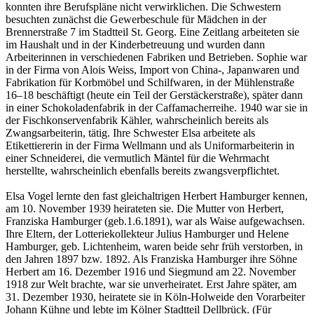
konnten ihre Berufspläne nicht verwirklichen. Die Schwestern
besuchten zunächst die Gewerbeschule für Mädchen in der
Brennerstraße 7 im Stadtteil St. Georg. Eine Zeitlang arbeiteten sie
im Haushalt und in der Kinderbetreuung und wurden dann
Arbeiterinnen in verschiedenen Fabriken und Betrieben. Sophie war
in der Firma von Alois Weiss, Import von China-, Japanwaren und
Fabrikation für Korbmöbel und Schilfwaren, in der Mühlenstraße
16–18 beschäftigt (heute ein Teil der Gerstäckerstraße), später dann
in einer Schokoladenfabrik in der Caffamacherreihe. 1940 war sie in
der Fischkonservenfabrik Kähler, wahrscheinlich bereits als
Zwangsarbeiterin, tätig. Ihre Schwester Elsa arbeitete als
Etikettiererin in der Firma Wellmann und als Uniformarbeiterin in
einer Schneiderei, die vermutlich Mäntel für die Wehrmacht
herstellte, wahrscheinlich ebenfalls bereits zwangsverpflichtet.
Elsa Vogel lernte den fast gleichaltrigen Herbert Hamburger kennen,
am 10. November 1939 heirateten sie. Die Mutter von Herbert,
Franziska Hamburger (geb.1.6.1891), war als Waise aufgewachsen.
Ihre Eltern, der Lotteriekollekteur Julius Hamburger und Helene
Hamburger, geb. Lichtenheim, waren beide sehr früh verstorben, in
den Jahren 1897 bzw. 1892. Als Franziska Hamburger ihre Söhne
Herbert am 16. Dezember 1916 und Siegmund am 22. November
1918 zur Welt brachte, war sie unverheiratet. Erst Jahre später, am
31. Dezember 1930, heiratete sie in Köln-Holweide den Vorarbeiter
Johann Kühne und lebte im Kölner Stadtteil Dellbrück. (Für