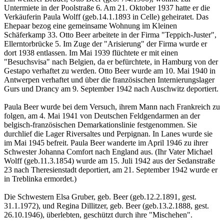
Untermiete in der Poolstraße 6. Am 21. Oktober 1937 hatte er die
Verkäuferin Paula Wolff (geb.14.1.1893 in Celle) geheiratet. Das
Ehepaar bezog eine gemeinsame Wohnung im Kleinen
Schäferkamp 33. Otto Beer arbeitete in der Firma "Teppich-Juster",
Ellerntorbrücke 5. Im Zuge der "Arisierung" der Firma wurde er
dort 1938 entlassen. Im Mai 1939 flüchtete er mit einen
"Besuchsvisa" nach Belgien, da er befürchtete, in Hamburg von der
Gestapo verhaftet zu werden. Otto Beer wurde am 10. Mai 1940 in
Antwerpen verhaftet und über die französischen Internierungslager
Gurs und Drancy am 9. September 1942 nach Auschwitz deportiert.
Paula Beer wurde bei dem Versuch, ihrem Mann nach Frankreich zu
folgen, am 4. Mai 1941 von Deutschen Feldgendarmen an der
belgisch-französischen Demarkationslinie festgenommen. Sie
durchlief die Lager Riversaltes und Perpignan. In Lanes wurde sie
im Mai 1945 befreit. Paula Beer wanderte im April 1946 zu ihrer
Schwester Johanna Comfort nach England aus. (Ihr Vater Michael
Wolff (geb.11.3.1854) wurde am 15. Juli 1942 aus der Sedanstraße
23 nach Theresienstadt deportiert, am 21. September 1942 wurde er
in Treblinka ermordet.)
Die Schwestern Elsa Gruber, geb. Beer (geb.12.2.1891, gest.
31.1.1972), und Regina Dillitzer, geb. Beer (geb.13.2.1888, gest.
26.10.1946), überlebten, geschützt durch ihre "Mischehen".