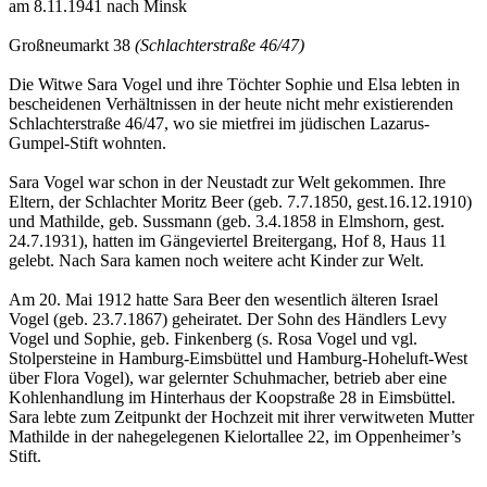
am 8.11.1941 nach Minsk
Großneumarkt 38
(Schlachterstraße 46/47)
Die Witwe Sara Vogel und ihre Töchter Sophie und Elsa lebten in
bescheidenen Verhältnissen in der heute nicht mehr existierenden
Schlachterstraße 46/47, wo sie mietfrei im jüdischen Lazarus-
Gumpel-Stift wohnten.
Sara Vogel war schon in der Neustadt zur Welt gekommen. Ihre
Eltern, der Schlachter Moritz Beer (geb. 7.7.1850, gest.16.12.1910)
und Mathilde, geb. Sussmann (geb. 3.4.1858 in Elmshorn, gest.
24.7.1931), hatten im Gängeviertel Breitergang, Hof 8, Haus 11
gelebt. Nach Sara kamen noch weitere acht Kinder zur Welt.
Am 20. Mai 1912 hatte Sara Beer den wesentlich älteren Israel
Vogel (geb. 23.7.1867) geheiratet. Der Sohn des Händlers Levy
Vogel und Sophie, geb. Finkenberg (s. Rosa Vogel und vgl.
Stolpersteine in Hamburg-Eimsbüttel und Hamburg-Hoheluft-West
über Flora Vogel), war gelernter Schuhmacher, betrieb aber eine
Kohlenhandlung im Hinterhaus der Koopstraße 28 in Eimsbüttel.
Sara lebte zum Zeitpunkt der Hochzeit mit ihrer verwitweten Mutter
Mathilde in der nahegelegenen Kielortallee 22, im Oppenheimer’s
Stift.