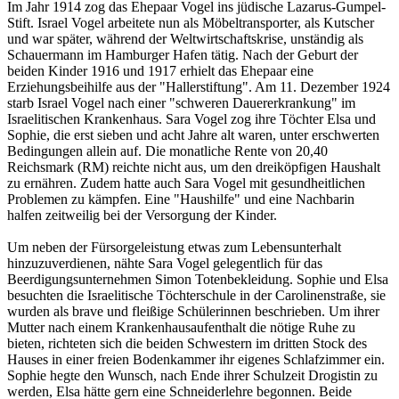
Im Jahr 1914 zog das Ehepaar Vogel ins jüdische Lazarus-Gumpel-
Stift. Israel Vogel arbeitete nun als Möbeltransporter, als Kutscher
und war später, während der Weltwirtschaftskrise, unständig als
Schauermann im Hamburger Hafen tätig. Nach der Geburt der
beiden Kinder 1916 und 1917 erhielt das Ehepaar eine
Erziehungsbeihilfe aus der "Hallerstiftung". Am 11. Dezember 1924
starb Israel Vogel nach einer "schweren Dauererkrankung" im
Israelitischen Krankenhaus. Sara Vogel zog ihre Töchter Elsa und
Sophie, die erst sieben und acht Jahre alt waren, unter erschwerten
Bedingungen allein auf. Die monatliche Rente von 20,40
Reichsmark (RM) reichte nicht aus, um den dreiköpfigen Haushalt
zu ernähren. Zudem hatte auch Sara Vogel mit gesundheitlichen
Problemen zu kämpfen. Eine "Haushilfe" und eine Nachbarin
halfen zeitweilig bei der Versorgung der Kinder.
Um neben der Fürsorgeleistung etwas zum Lebensunterhalt
hinzuzuverdienen, nähte Sara Vogel gelegentlich für das
Beerdigungsunternehmen Simon Totenbekleidung. Sophie und Elsa
besuchten die Israelitische Töchterschule in der Carolinenstraße, sie
wurden als brave und fleißige Schülerinnen beschrieben. Um ihrer
Mutter nach einem Krankenhausaufenthalt die nötige Ruhe zu
bieten, richteten sich die beiden Schwestern im dritten Stock des
Hauses in einer freien Bodenkammer ihr eigenes Schlafzimmer ein.
Sophie hegte den Wunsch, nach Ende ihrer Schulzeit Drogistin zu
werden, Elsa hätte gern eine Schneiderlehre begonnen. Beide