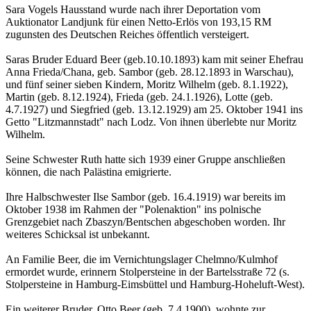
Sara Vogels Hausstand wurde nach ihrer Deportation vom
Auktionator Landjunk für einen Netto-Erlös von 193,15 RM
zugunsten des Deutschen Reiches öffentlich versteigert.
Saras Bruder Eduard Beer (geb.10.10.1893) kam mit seiner Ehefrau
Anna Frieda/Chana, geb. Sambor (geb. 28.12.1893 in Warschau),
und fünf seiner sieben Kindern, Moritz Wilhelm (geb. 8.1.1922),
Martin (geb. 8.12.1924), Frieda (geb. 24.1.1926), Lotte (geb.
4.7.1927) und Siegfried (geb. 13.12.1929) am 25. Oktober 1941 ins
Getto "Litzmannstadt" nach Lodz. Von ihnen überlebte nur Moritz
Wilhelm.
Seine Schwester Ruth hatte sich 1939 einer Gruppe anschließen
können, die nach Palästina emigrierte.
Ihre Halbschwester Ilse Sambor (geb. 16.4.1919) war bereits im
Oktober 1938 im Rahmen der "Polenaktion" ins polnische
Grenzgebiet nach Zbaszyn/Bentschen abgeschoben worden. Ihr
weiteres Schicksal ist unbekannt.
An Familie Beer, die im Vernichtungslager Chelmno/Kulmhof
ermordet wurde, erinnern Stolpersteine in der Bartelsstraße 72 (s.
Stolpersteine in Hamburg-Eimsbüttel und Hamburg-Hoheluft-West).
Ein weiterer Bruder, Otto Beer (geb. 7.4.1900), wohnte zur