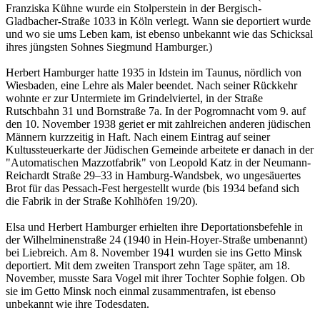
Franziska Kühne wurde ein Stolperstein in der Bergisch-
Gladbacher-Straße 1033 in Köln verlegt. Wann sie deportiert wurde
und wo sie ums Leben kam, ist ebenso unbekannt wie das Schicksal
ihres jüngsten Sohnes Siegmund Hamburger.)
Herbert Hamburger hatte 1935 in Idstein im Taunus, nördlich von
Wiesbaden, eine Lehre als Maler beendet. Nach seiner Rückkehr
wohnte er zur Untermiete im Grindelviertel, in der Straße
Rutschbahn 31 und Bornstraße 7a. In der Pogromnacht vom 9. auf
den 10. November 1938 geriet er mit zahlreichen anderen jüdischen
Männern kurzzeitig in Haft. Nach einem Eintrag auf seiner
Kultussteuerkarte der Jüdischen Gemeinde arbeitete er danach in der
"Automatischen Mazzotfabrik" von Leopold Katz in der Neumann-
Reichardt Straße 29–33 in Hamburg-Wandsbek, wo ungesäuertes
Brot für das Pessach-Fest hergestellt wurde (bis 1934 befand sich
die Fabrik in der Straße Kohlhöfen 19/20).
Elsa und Herbert Hamburger erhielten ihre Deportationsbefehle in
der Wilhelminenstraße 24 (1940 in Hein-Hoyer-Straße umbenannt)
bei Liebreich. Am 8. November 1941 wurden sie ins Getto Minsk
deportiert. Mit dem zweiten Transport zehn Tage später, am 18.
November, musste Sara Vogel mit ihrer Tochter Sophie folgen. Ob
sie im Getto Minsk noch einmal zusammentrafen, ist ebenso
unbekannt wie ihre Todesdaten.