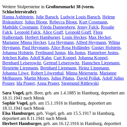
Weitere Stolpersteine in
Großneumarkt 38 (vorm.
Schlachterstraße)
:
Hanna Aghitstein
,
Julie Baruch
,
Ludwig Louis Baruch
,
Helene
Biskupitzer
,
Julius Blogg
,
Rebecca Blogg
,
Kurt Cossmann
,
Mathilde Cossmann
,
Frieda Dannenberg
,
Jenny Falck
,
Rosalie
Falck
,
Leopold Falck
,
Alice Graff
,
Leopold Graff
,
Flora
Halberstadt
,
Herbert Hamburger
,
Louis Hecker
,
Max Hecker
,
Marianne Minna Hecker
,
Lea Heymann
,
Alfred Heymann
,
Wilma
Heymann
,
Paul Heymann
,
Alice Rosa Holländer
,
Gustav Holstein
,
Johanna Holstein
,
Ferdinand Justus
,
Ida Justus
,
Hannelore Justus
,
Jettchen Kahn
,
Adolf Kahn
,
Curt Koppel
,
Johanna Koppel
,
Bernhard Leiserowitz
,
Gertrud Leiserowitz
,
Hannchen Liepmann
,
Henriette Liepmann
,
Bernhard Liepmann
,
Heinz Lippmann
,
Johanna Löwe
,
Robert Löwenthal
,
Minna Meierstein
,
Marianne
Melhausen
,
Martin Moses
,
Julius Pilatus
,
David Pollak
,
Adolf Julius
Posner
,
Ida Prager
,
Anna Prager
,
Siegmund Rittlewski
Sara Vogel,
geb. Beer, geb. am 1.4.1885 in Hamburg, deportiert am
18.11.1941 nach Minsk
Sophie Vogel,
geb. am 15.1.1916 in Hamburg, deportiert am
18.11.1941 nach Minsk
Elsa Hamburger,
geb. Vogel, geb. am 15.5.1917 in Hamburg,
deportiert am 8.11.1941 nach Minsk
Herbert Hamburger,
geb. am 16.12.1916 in Hamburg, deportiert