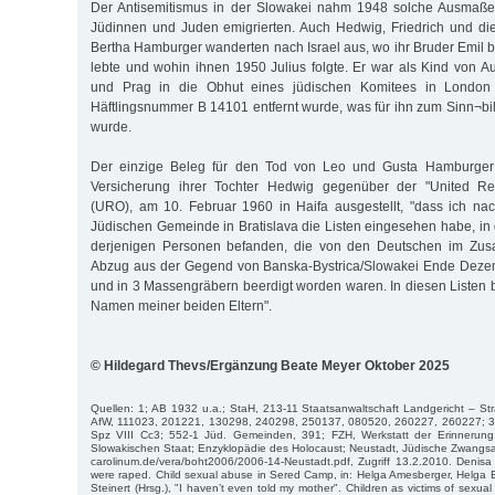
Der Antisemitismus in der Slowakei nahm 1948 solche Ausmaße
Jüdinnen und Juden emigrierten. Auch Hedwig, Friedrich und di
Bertha Hamburger wanderten nach Israel aus, wo ihr Bruder Emil b
lebte und wohin ihnen 1950 Julius folgte. Er war als Kind von 
und Prag in die Obhut eines jüdischen Komitees in London
Häftlingsnummer B 14101 entfernt wurde, was für ihn zum Sinn¬b
wurde.
Der einzige Beleg für den Tod von Leo und Gusta Hamburger is
Versicherung ihrer Tochter Hedwig gegenüber der "United Rest
(URO), am 10. Februar 1960 in Haifa ausgestellt, "dass ich na
Jüdischen Gemeinde in Bratislava die Listen eingesehen habe, i
derjenigen Personen befanden, die von den Deutschen im Zu
Abzug aus der Gegend von Banska-Bystrica/Slowakei Ende Deze
und in 3 Massengräbern beerdigt worden waren. In diesen Listen 
Namen meiner beiden Eltern".
© Hildegard Thevs/Ergänzung Beate Meyer Oktober 2025
Quellen: 1; AB 1932 u.a.; StaH, 213-11 Staatsanwaltschaft Landgericht – S
AfW, 111023, 201221, 130298, 240298, 250137, 080520, 260227, 260227; 37
Spz VIII Cc3; 552-1 Jüd. Gemeinden, 391; FZH, Werkstatt der Erinnerung
Slowakischen Staat; Enzyklopädie des Holocaust; Neustadt, Jüdische Zwangsarb
carolinum.de/vera/boht2006/2006-14-Neustadt.pdf, Zugriff 13.2.2010. Denisa 
were raped. Child sexual abuse in Sered Camp, in: Helga Amesberger, Helga
Steinert (Hrsg.), "I haven’t even told my mother". Children as victims of sexua