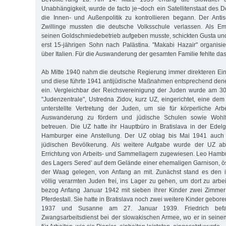
Unabhängigkeit, wurde de facto je¬doch ein Satellitenstaat des 
die Innen- und Außenpolitik zu kontrollieren begann. Der Anti
Zwillinge mussten die deutsche Volksschule verlassen. Als Emi
seinen Goldschmiedebetrieb aufgeben musste, schickten Gusta u
erst 15-jährigen Sohn nach Palästina. "Makabi Hazair" organis
über Italien. Für die Auswanderung der gesamten Familie fehlte das
Ab Mitte 1940 nahm die deutsche Regierung immer direkteren Einf
und diese führte 1941 antijüdische Maßnahmen entsprechend den
ein. Vergleichbar der Reichsvereinigung der Juden wurde am 3
"Judenzentrale", Ustredna Zidov, kurz UZ, eingerichtet, eine dem
unterstellte Vertretung der Juden, um sie für körperliche Arb
Auswanderung zu fördern und jüdische Schulen sowie Wohlfa
betreuen. Die UZ hatte ihr Hauptbüro in Bratislava in der Edel
Hamburger eine Anstellung. Der UZ oblag bis Mai 1941 auch d
jüdischen Bevölkerung. Als weitere Aufgabe wurde der UZ 
Errichtung von Arbeits- und Sammellagern zugewiesen. Leo Hamb
des Lagers Sered’ auf dem Gelände einer ehemaligen Garnison, öst
der Waag gelegen, von Anfang an mit. Zunächst stand es den i
völlig verarmten Juden frei, ins Lager zu gehen, um dort zu arb
bezog Anfang Januar 1942 mit sieben ihrer Kinder zwei Zimme
Pferdestall. Sie hatte in Bratislava noch zwei weitere Kinder gebor
1937 und Susanne am 27. Januar 1939. Friedrich befa
Zwangsarbeitsdienst bei der slowakischen Armee, wo er in seine