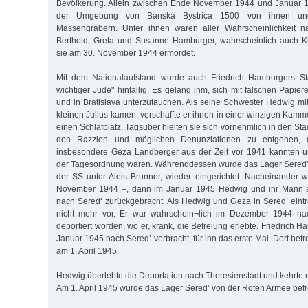
Bevölkerung. Allein zwischen Ende November 1944 und Januar 1
der Umgebung von Banská Bystrica 1500 von ihnen und
Massengräbern. Unter ihnen waren aller Wahrscheinlichkeit n
Berthold, Greta und Susanne Hamburger, wahrscheinlich auch Ku
sie am 30. November 1944 ermordet.
Mit dem Nationalaufstand wurde auch Friedrich Hamburgers Stat
wichtiger Jude" hinfällig. Es gelang ihm, sich mit falschen Papiere
und in Bratislava unterzutauchen. Als seine Schwester Hedwig 
kleinen Julius kamen, verschaffte er ihnen in einer winzigen Kam
einen Schlafplatz. Tagsüber hielten sie sich vornehmlich in den St
den Razzien und möglichen Denunziationen zu entgehen, d
insbesondere Geza Landberger aus der Zeit vor 1941 kannten 
der Tagesordnung waren. Währenddessen wurde das Lager Sered’,
der SS unter Alois Brunner, wieder eingerichtet. Nacheinander w
November 1944 –, dann im Januar 1945 Hedwig und ihr Mann a
nach Sered‘ zurückgebracht. Als Hedwig und Geza in Sered’ eintra
nicht mehr vor. Er war wahrschein¬lich im Dezember 1944 nac
deportiert worden, wo er, krank, die Befreiung erlebte. Friedrich
Januar 1945 nach Sered’ verbracht, für ihn das erste Mal. Dort befr
am 1. April 1945.
Hedwig überlebte die Deportation nach Theresienstadt und kehrte n
Am 1. April 1945 wurde das Lager Sered’ von der Roten Armee befre