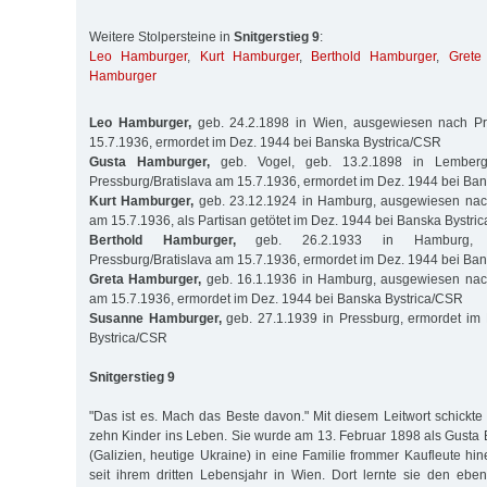
Weitere Stolpersteine in
Snitgerstieg 9
:
Leo Hamburger
,
Kurt Hamburger
,
Berthold Hamburger
,
Grete
Hamburger
Leo Hamburger,
geb. 24.2.1898 in Wien, ausgewiesen nach Pr
15.7.1936, ermordet im Dez. 1944 bei Banska Bystrica/CSR
Gusta Hamburger,
geb. Vogel, geb. 13.2.1898 in Lemberg
Pressburg/Bratislava am 15.7.1936, ermordet im Dez. 1944 bei Ba
Kurt Hamburger,
geb. 23.12.1924 in Hamburg, ausgewiesen nach
am 15.7.1936, als Partisan getötet im Dez. 1944 bei Banska Bystri
Berthold Hamburger,
geb. 26.2.1933 in Hamburg, 
Pressburg/Bratislava am 15.7.1936, ermordet im Dez. 1944 bei Ba
Greta Hamburger,
geb. 16.1.1936 in Hamburg, ausgewiesen nach
am 15.7.1936, ermordet im Dez. 1944 bei Banska Bystrica/CSR
Susanne Hamburger,
geb. 27.1.1939 in Pressburg, ermordet im
Bystrica/CSR
Snitgerstieg 9
"Das ist es. Mach das Beste davon." Mit diesem Leitwort schickt
zehn Kinder ins Leben. Sie wurde am 13. Februar 1898 als Gusta 
(Galizien, heutige Ukraine) in eine Familie frommer Kaufleute hi
seit ihrem dritten Lebensjahr in Wien. Dort lernte sie den ebe