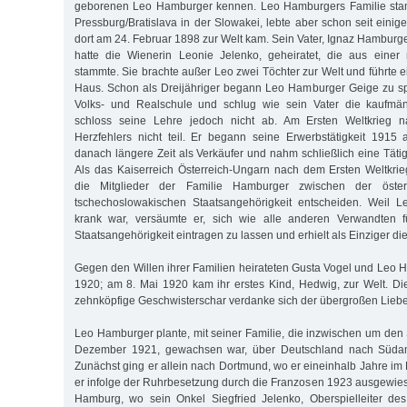
geborenen Leo Hamburger kennen. Leo Hamburgers Familie stam
Pressburg/Bratislava in der Slowakei, lebte aber schon seit einige
dort am 24. Februar 1898 zur Welt kam. Sein Vater, Ignaz Hamburg
hatte die Wienerin Leonie Jelenko, geheiratet, die aus einer 
stammte. Sie brachte außer Leo zwei Töchter zur Welt und führte e
Haus. Schon als Dreijähriger begann Leo Hamburger Geige zu sp
Volks- und Realschule und schlug wie sein Vater die kaufmän
schloss seine Lehre jedoch nicht ab. Am Ersten Weltkrieg
Herzfehlers nicht teil. Er begann seine Erwerbstätigkeit 1915 al
danach längere Zeit als Verkäufer und nahm schließlich eine Tätig
Als das Kaiserreich Österreich-Ungarn nach dem Ersten Weltkrieg
die Mitglieder der Familie Hamburger zwischen der öster
tschechoslowakischen Staatsangehörigkeit entscheiden. Weil 
krank war, versäumte er, sich wie alle anderen Verwandten fü
Staatsangehörigkeit eintragen zu lassen und erhielt als Einziger d
Gegen den Willen ihrer Familien heirateten Gusta Vogel und Leo
1920; am 8. Mai 1920 kam ihr erstes Kind, Hedwig, zur Welt. Dies
zehnköpfige Geschwisterschar verdanke sich der übergroßen Liebe 
Leo Hamburger plante, mit seiner Familie, die inzwischen um den 
Dezember 1921, gewachsen war, über Deutschland nach Süda
Zunächst ging er allein nach Dortmund, wo er eineinhalb Jahre im 
er infolge der Ruhrbesetzung durch die Franzosen 1923 ausgewie
Hamburg, wo sein Onkel Siegfried Jelenko, Oberspielleiter des