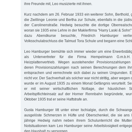
ihre Freunde mit, Leo musizierte mit ihnen.
Kurz nachdem am 26. Februar 1933 ein weiterer Sohn, Berthold,
die Zwillinge Leonie und Bertha zur Schule, ebenfalls in die jüd
der Carolinenstraße. Hedwig besuchte die dortige Oberrealschu
woran sie 1935 eine Lehre in der Maklerfirma "Harry Laski & Sohn"
dazu Abendkurse besuchte, Friedrich Hamburger ver
Volksschulabschluss die Talmud Tora Schule und begann eine Schl
Leo Hamburger bemühte sich immer wieder um eine Erwerbstätigk
als Untervertreter für die Firma Hempelmann G.m.b.H
Heizplattenvertrieb. Wegen ausstehender Provisionszahlungen f
deren Provisionszahlungen nach seinen Berechnungen dem ih
entsprachen und verrechnete sich dabei zu seinen Ungunsten. E
nicht vor. Der Sachverhalt als solcher war nicht strittig, aber weg
wurde er im August 1935 zu einem Monat Gefängnis verurteilt. 
er mit seiner wirtschaftlichen Notlage, der häuslichen S
Arbeitspflichteinsatz auf der Horner Rennbahn begründete, wu
Oktober 1935 trat er seine Haftstrafe an.
Gusta Hamburger litt unter einer Ischialgie, durch die Schwang
ausgelöste Schmerzen in Hüfte und Oberschenkel, die sie ans B
jährige Hedwig nahm neben ihrem Schulunterricht die Mutters
Notsituationen kam Leo Hamburger seine Arbeitslosigkeit entgeg
den Haushalt zu versorgen.