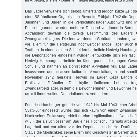
für Arbeiten, wie sie Pionier¬einheiten leisteten, eingesetzt wurde.
Das Lager verwaltete sich selbst, unterstand jedoch kurze Zeit s
einer SS-ähnlichen Organisation. Bevor im Frühjahr 1942 die Depo
Jüdinnen und Juden in die Vernichtungslager Auschwitz und M
Polen begannen, wurden mehrere Tausend von ihnen in Sered’ ko
Abtransport gewann die zweite Bestimmung des Lagers O
Zwangsarbeitslagers. Die leer werdenden Gebäude konnten gewer
vor allem für die Herstellung hochwertiger Möbel, aber auch f
Textilien. In einer solchen Schneiderei arbeitete Hedwig Hamburg
die Deportationen eingestellt wurden, entwickelte sich ein fast 
Hedwig Hamburger arbeitete im Kindergarten, die jungen Gesc
Schule und nahmen an zionistischen Aktivitäten teil. Das Lage
Insassinnen und Insassen kulturelle Veranstaltungen und sportl
November 1942 heiratete Hedwig im Lager Geza Langfel¬d
Bratislaver Fußballer. Die Idylle dörflichen Lebens t
Zwangsarbeitslager, in dem die Bewohnerinnen und Bewohner hei
um mit ihnen weitere Deportationen zu verhindern.
Friedrich Hamburger gehörte von 1942 bis Mai 1943 einer Arbei
Svaty-Jur eingesetzt wurde, das sich kaum von einem Zwangsarb
Nach seiner Entlassung erhielt er eine Legitimation als "wirtschaft
w. J.), der als Schlosser am Bau eines Hochschulinternats arbeitet
Lagerhaft und vor allem vor der Deportation schützte. Darüber
Status die Möglichkeit, seine Eltern und Geschwister in Sered’ zu