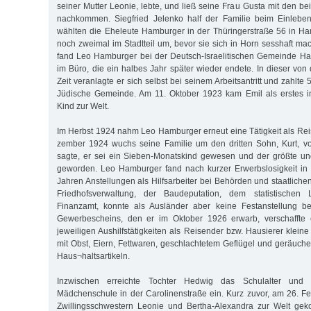
seiner Mutter Leonie, lebte, und ließ seine Frau Gusta mit den b
nachkommen. Siegfried Jelenko half der Familie beim Einlebe
wählten die Eheleute Hamburger in der Thüringerstraße 56 in 
noch zweimal im Stadtteil um, bevor sie sich in Horn sesshaft ma
fand Leo Hamburger bei der Deutsch-Israelitischen Gemeinde Ha
im Büro, die ein halbes Jahr später wieder endete. In dieser von 
Zeit veranlagte er sich selbst bei seinem Arbeitsantritt und zahlte
Jüdische Gemeinde. Am 11. Oktober 1923 kam Emil als erstes 
Kind zur Welt.
Im Herbst 1924 nahm Leo Hamburger erneut eine Tätigkeit als Rei
zember 1924 wuchs seine Familie um den dritten Sohn, Kurt, 
sagte, er sei ein Sieben-Monatskind gewesen und der größte und
geworden. Leo Hamburger fand nach kurzer Erwerbslosigkeit in
Jahren Anstellungen als Hilfsarbeiter bei Behörden und staatliche
Friedhofsverwaltung, der Baudeputation, dem statistische
Finanzamt, konnte als Ausländer aber keine Festanstellung 
Gewerbescheins, den er im Oktober 1926 erwarb, verschaffte 
jeweiligen Aushilfstätigkeiten als Reisender bzw. Hausierer kleine
mit Obst, Eiern, Fettwaren, geschlachtetem Geflügel und geräuche
Haus¬haltsartikeln.
Inzwischen erreichte Tochter Hedwig das Schulalter und t
Mädchenschule in der Carolinenstraße ein. Kurz zuvor, am 26. F
Zwillingsschwestern Leonie und Bertha-Alexandra zur Welt gek