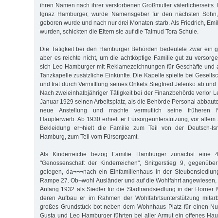
ihren Namen nach ihrer verstorbenen Großmutter väterlicherseits.
Ignaz Hamburger, wurde Namensgeber für den nächsten Sohn
geboren wurde und nach nur drei Monaten starb. Als Friedrich, Emil 
wurden, schickten die Eltern sie auf die Talmud Tora Schule.
Die Tätigkeit bei den Hamburger Behörden bedeutete zwar ein 
aber es reichte nicht, um die achtköpfige Familie gut zu versorg
sich Leo Hamburger mit Reklamezeichnungen für Geschäfte und al
Tanzkapelle zusätzliche Einkünfte. Die Kapelle spielte bei Gesell
und trat durch Vermittlung seines Onkels Siegfried Jelenko ab und a
Nach zweieinhalbjähriger Tätigkeit bei der Finanzbehörde verlor
Januar 1929 seinen Arbeitsplatz, als die Behörde Personal abbaut
neue Anstellung und machte vermutlich seine früheren N
Haupterwerb. Ab 1930 erhielt er Fürsorgeunterstützung, vor allem
Bekleidung er¬hielt die Familie zum Teil von der Deutsch-Is
Hamburg, zum Teil vom Fürsorgeamt.
Als Kinderreiche bezog Familie Hamburger zunächst eine 
"Genossenschaft der Kinderreichen", Snitgerstieg 9, gegenüb
gelegen, da¬¬¬nach ein Einfamilienhaus in der Steubensiedlung
Rampe 27. Ob¬wohl Ausländer und auf die Wohlfahrt angewiesen
Anfang 1932 als Siedler für die Stadtrandsiedlung in der Horner
deren Aufbau er im Rahmen der Wohlfahrtsunterstützung mitar
großes Grundstück bot neben dem Wohnhaus Platz für einen Nut
Gusta und Leo Hamburger führten bei aller Armut ein offenes Hau