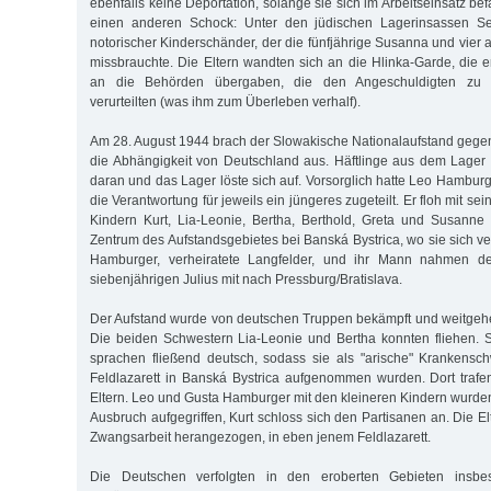
ebenfalls keine Deportation, solange sie sich im Arbeitseinsatz bef
einen anderen Schock: Unter den jüdischen Lagerinsassen Se
notorischer Kinderschänder, der die fünfjährige Susanna und vier
missbrauchte. Die Eltern wandten sich an die Hlinka-Garde, die e
an die Behörden übergaben, die den Angeschuldigten zu ei
verurteilten (was ihm zum Überleben verhalf).
Am 28. August 1944 brach der Slowakische Nationalaufstand gege
die Abhängigkeit von Deutschland aus. Häftlinge aus dem Lager S
daran und das Lager löste sich auf. Vorsorglich hatte Leo Hambur
die Verantwortung für jeweils ein jüngeres zugeteilt. Er floh mit s
Kindern Kurt, Lia-Leonie, Bertha, Berthold, Greta und Susanne
Zentrum des Aufstandsgebietes bei Banská Bystrica, wo sie sich ve
Hamburger, verheiratete Langfelder, und ihr Mann nahmen de
siebenjährigen Julius mit nach Pressburg/Bratislava.
Der Aufstand wurde von deutschen Truppen bekämpft und weitgeh
Die beiden Schwestern Lia-Leonie und Bertha konnten fliehen. S
sprachen fließend deutsch, sodass sie als "arische" Krankensc
Feldlazarett in Banská Bystrica aufgenommen wurden. Dort trafe
Eltern. Leo und Gusta Hamburger mit den kleineren Kindern wurd
Ausbruch aufgegriffen, Kurt schloss sich den Partisanen an. Die E
Zwangsarbeit herangezogen, in eben jenem Feldlazarett.
Die Deutschen verfolgten in den eroberten Gebieten insbe