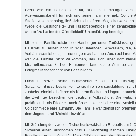
Greta war ein halbes Jahr alt, als Leo Hamburger zum 
Ausweisungsbefehl für sich und seine Familie erhielt. Ob die 
Straftat zusammenhing, ließ sich nicht klären. Möglicherweise ent
Wege die Gesundheits- und Fürsorgebehörde einer zehnköpfige
wieder "zu Lasten der Öffentlichkeit" Unterstützung benötigte.
Mit seiner Familie reiste Leo Hamburger unter Zurücklassung
Hausrats zu seinen noch in Wien lebenden Schwestern, die, s
Verhältnissen lebend, ihn nur ungern aufnahmen. Auch bei ihren V
war die Familie nicht willkommen, ließ sich aber dort nied
Michaeltorgasse 8. Leo Hamburger fand kleine Aufträge als
Fotograf, insbesondere von Pass-bildern.
Friedrich setzte seine Schlosserlehre fort. Da Hedwig
Sprachkenntnisse besaß, konnte sie ihre Berufsausbildung nicht
zunächst eineinhalb Jahre als Kindermädchen in Ungarn, danach i
die Zwillinge besuchten die deutsche Volksschule. Die wirtschaf
prekär, auch als Friedrich nach Abschluss der Lehre eine Anstell
Goldschmiedelehre aufnahm. Die Familie war zionistisch orientier
dem Jugendbund "Makabi Hazair" an.
Mit Gründung der zweiten Tschechoslowakischen Republik am 6. Ok
Slowakei einen autonomen Status. Gleichzeitig nahmen Übergr
Bevölke-rung zu. Am 14. März 1939 errang die Slowakei di