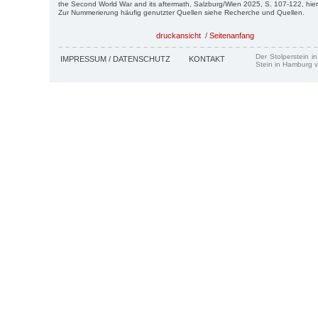
the Second World War and its aftermath, Salzburg/Wien 2025, S. 107-122, hier
Zur Nummerierung häufig genutzter Quellen siehe Recherche und Quellen.
druckansicht
/
Seitenanfang
Der Stolperstein i
IMPRESSUM / DATENSCHUTZ
KONTAKT
Stein in Hamburg v