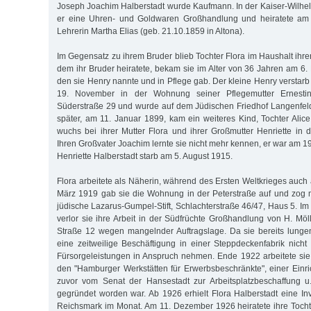
Joseph Joachim Halberstadt wurde Kaufmann. In der Kaiser-Wilhel
er eine Uhren- und Goldwaren Großhandlung und heiratete am 
Lehrerin Martha Elias (geb. 21.10.1859 in Altona).
Im Gegensatz zu ihrem Bruder blieb Tochter Flora im Haushalt ihrer 
dem ihr Bruder heiratete, bekam sie im Alter von 36 Jahren am 6.
den sie Henry nannte und in Pflege gab. Der kleine Henry verstar
19. November in der Wohnung seiner Pflegemutter Ernesti
Süderstraße 29 und wurde auf dem Jüdischen Friedhof Langenfeld
später, am 11. Januar 1899, kam ein weiteres Kind, Tochter Alice
wuchs bei ihrer Mutter Flora und ihrer Großmutter Henriette in d
Ihren Großvater Joachim lernte sie nicht mehr kennen, er war am 19
Henriette Halberstadt starb am 5. August 1915.
Flora arbeitete als Näherin, während des Ersten Weltkrieges auch a
März 1919 gab sie die Wohnung in der Peterstraße auf und zog mi
jüdische Lazarus-Gumpel-Stift, Schlachterstraße 46/47, Haus 5. I
verlor sie ihre Arbeit in der Südfrüchte Großhandlung von H. Mö
Straße 12 wegen mangelnder Auftragslage. Da sie bereits lunge
eine zeitweilige Beschäftigung in einer Steppdeckenfabrik nicht
Fürsorgeleistungen in Anspruch nehmen. Ende 1922 arbeitete sie a
den "Hamburger Werkstätten für Erwerbsbeschränkte", einer Einri
zuvor vom Senat der Hansestadt zur Arbeitsplatzbeschaffung u.
gegründet worden war. Ab 1926 erhielt Flora Halberstadt eine In
Reichsmark im Monat. Am 11. Dezember 1926 heiratete ihre Tocht