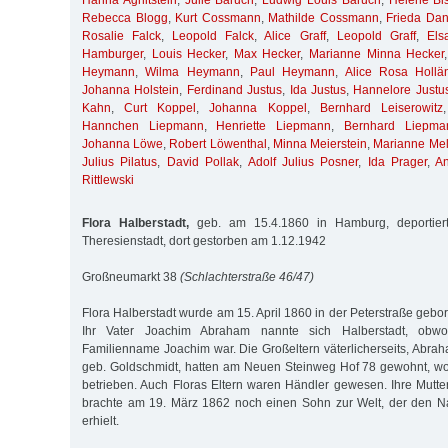
Hanna Aghitstein
,
Julie Baruch
,
Ludwig Louis Baruch
,
Helene Bis
Rebecca Blogg
,
Kurt Cossmann
,
Mathilde Cossmann
,
Frieda Da
Rosalie Falck
,
Leopold Falck
,
Alice Graff
,
Leopold Graff
,
Els
Hamburger
,
Louis Hecker
,
Max Hecker
,
Marianne Minna Hecker
Heymann
,
Wilma Heymann
,
Paul Heymann
,
Alice Rosa Hollä
Johanna Holstein
,
Ferdinand Justus
,
Ida Justus
,
Hannelore Justu
Kahn
,
Curt Koppel
,
Johanna Koppel
,
Bernhard Leiserowitz
Hannchen Liepmann
,
Henriette Liepmann
,
Bernhard Liepma
Johanna Löwe
,
Robert Löwenthal
,
Minna Meierstein
,
Marianne Me
Julius Pilatus
,
David Pollak
,
Adolf Julius Posner
,
Ida Prager
,
A
Rittlewski
Flora Halberstadt,
geb. am 15.4.1860 in Hamburg, deportier
Theresienstadt, dort gestorben am 1.12.1942
Großneumarkt 38
(Schlachterstraße 46/47)
Flora Halberstadt wurde am 15. April 1860 in der Peterstraße gebo
Ihr Vater Joachim Abraham nannte sich Halberstadt, obwoh
Familienname Joachim war. Die Großeltern väterlicherseits, Abra
geb. Goldschmidt, hatten am Neuen Steinweg Hof 78 gewohnt, wo
betrieben. Auch Floras Eltern waren Händler gewesen. Ihre Mutter
brachte am 19. März 1862 noch einen Sohn zur Welt, der den 
erhielt.