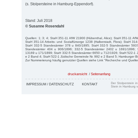
(s. Stolpersteine in Hamburg-Eppendorf).
Stand: Juli 2018
© Susanne Rosendahl
Quellen: 1; 3; 4; StaH 351-11 AfW 21900 (Hübenthal, Alice); StaH 351-11 Af
StaH 351-14 Arbeits- und Sozialfürsorge 1238 (Halberstadt, Flora); StaH 3
StaH 332-5 Standesämter 378 u 840/1895; StaH 332-5 Standesämter 593
Standesämter 404 u 906/1896; 332-5 Standesämter 2402 u 1691/1896; 
13169 u 171/1899; StaH 332-5 Standesämter 6650 u 712/1926; StaH 522-1 
e 2 Band 4; StaH 522-1 Jüdische Gemeinde Nr. 992 e 2 Band 5; Hamburger Bö
Zur Nummerierung häufig genutzter Quellen siehe Link "Recherche und Quelle
druckansicht
/
Seitenanfang
Der Stolperstein i
IMPRESSUM / DATENSCHUTZ
KONTAKT
Stein in Hamburg v