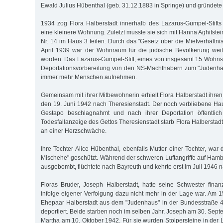
Ewald Julius Hübenthal (geb. 31.12.1883 in Springe) und gründete 
1934 zog Flora Halberstadt innerhalb des Lazarus-Gumpel-Stifts
eine kleinere Wohnung. Zuletzt musste sie sich mit Hanna Aghitstei
Nr. 14 im Haus 3 teilen. Durch das "Gesetz über die Mietverhältn
April 1939 war der Wohnraum für die jüdische Bevölkerung wei
worden. Das Lazarus-Gumpel-Stift, eines von insgesamt 15 Wohnsti
Deportationsvorbereitung von den NS-Machthabern zum "Judenhau
immer mehr Menschen aufnehmen.
Gemeinsam mit ihrer Mitbewohnerin erhielt Flora Halberstadt ihren
den 19. Juni 1942 nach Theresienstadt. Der noch verbliebene H
Gestapo beschlagnahmt und nach ihrer Deportation öffentlich 
Todesfallanzeige des Gettos Theresienstadt starb Flora Halbersta
an einer Herzschwäche.
Ihre Tochter Alice Hübenthal, ebenfalls Mutter einer Tochter, war d
Mischehe" geschützt. Während der schweren Luftangriffe auf Ham
ausgebombt, flüchtete nach Bayreuth und kehrte erst im Juli 1946
Floras Bruder, Joseph Halberstadt, hatte seine Schwester finanzi
infolge eigener Verfolgung dazu nicht mehr in der Lage war. Am 1
Ehepaar Halberstadt aus dem "Judenhaus" in der Bundesstraße 4
deportiert. Beide starben noch im selben Jahr, Joseph am 30. Sep
Martha am 10. Oktober 1942. Für sie wurden Stolpersteine in der 