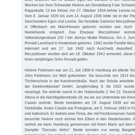
Wochen bei ihrer Schwester Helene am Grindelberg 5 bei Schwartz 
Rappstraße 13 bei Klösel. Am 27. Oktober 1934 kehrte Leonie n
Vom 8. Januar 1935 bis zum 14. August 1936 lebte sie in der Pepe
Geschwistern Egon und Leonie. Sie heiratete Salomon Moczydlower
in Offenbach am Main/Hessen geboren worden war. Auch 
Niederlande emigriert. Das Ehepaar Moczydlower wohnt
Valkenburgerstraat 102 I bei Jennys Mutter Rebecca. Am 3. Jun
Ronald Leonhard in Amsterdam geboren. 1942 wurde Familie Mocz
interniert und am 17. Juli 1942 nach Auschwitz deportier
Moczydlower wurden dort am 18. Oktober 1942 ermordet, diese A
ihren vierjährigen Sohn Ronald gelten.
Helene Feldmann war am 21. Juli 1908 in Hamburg als älteste T
John Feldmann zur Welt gekommen. Sie besuchte von 1914 bis 1
Töchterschule in der Karolinenstraße. Nach der Schule arbeitete 
der Elektronikbedarf GmbH, Jungfernstieg 8. Ab 1932 wurde 
veranlagt. Sie wohnte zuerst in der Hallerstraße 2. Am 22. Deze
Altona in die Nachtigallenstraße 28, wo sie zur Untermiete bei ih
Caiado wohnte. Beide heirateten am 19. August 1939 auf d
Feldstraße. Andre Caiado war Portugiese, am 5. Februar 1893 in 
und katholisch. Er betrieb eine Firma, die mit Fischkonserven hande
besuchte Helene noch einmal ihre Eltern in den Niederlanden.
verließ sie dann Hamburg gemeinsam mit ihrem Mann auf dem le
Dampfer "Gonzalo Velho". Beide konnten nur wenig Bargel