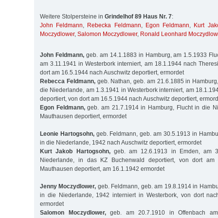
Weitere Stolpersteine in
Grindelhof 89 Haus Nr. 7
:
John Feldmann
,
Rebecka Feldmann
,
Egon Feldmann
,
Kurt Ja
Moczydlower
,
Salomon Moczydlower
,
Ronald Leonhard Moczydlow
John Feldmann,
geb. am 14.1.1883 in Hamburg, am 1.5.1933 Fluc
am 3.11.1941 in Westerbork interniert, am 18.1.1944 nach Theresi
dort am 16.5.1944 nach Auschwitz deportiert, ermordet
Rebecca Feldmann,
geb. Nathan, geb. am 21.6.1885 in Hamburg,
die Niederlande, am 1.3.1941 in Westerbork interniert, am 18.1.1
deportiert, von dort am 16.5.1944 nach Auschwitz deportiert, ermor
Egon Feldmann,
geb. am 21.7.1914 in Hamburg, Flucht in die N
Mauthausen deportiert, ermordet
Leonie Hartogsohn,
geb. Feldmann, geb. am 30.5.1913 in Hambur
in die Niederlande, 1942 nach Auschwitz deportiert, ermordet
Kurt Jakob Hartogsohn,
geb. am 12.6.1913 in Emden, am 3.
Niederlande, in das KZ Buchenwald deportiert, von dort am
Mauthausen deportiert, am 16.1.1942 ermordet
Jenny Moczydlower,
geb. Feldmann, geb. am 19.8.1914 in Hambur
in die Niederlande, 1942 interniert in Westerbork, von dort nach
ermordet
Salomon Moczydlower,
geb. am 20.7.1910 in Offenbach am 