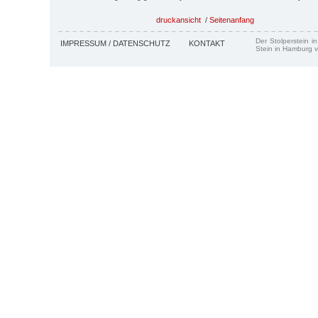
druckansicht
/
Seitenanfang
Der Stolperstein i
IMPRESSUM / DATENSCHUTZ
KONTAKT
Stein in Hamburg v