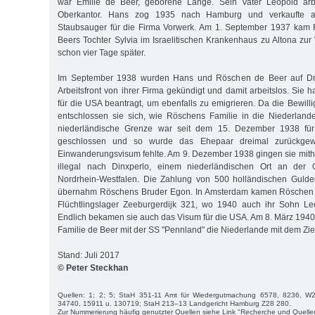
war Emilie de Beer, geborene Lange. Sein Vater Leopold arbe
Oberkantor. Hans zog 1935 nach Hamburg und verkaufte als
Staubsauger für die Firma Vorwerk. Am 1. September 1937 kam
Beers Tochter Sylvia im Israelitischen Krankenhaus zu Altona zur 
schon vier Tage später.
Im September 1938 wurden Hans und Röschen de Beer auf Dr
Arbeitsfront von ihrer Firma gekündigt und damit arbeitslos. Sie h
für die USA beantragt, um ebenfalls zu emigrieren. Da die Bewill
entschlossen sie sich, wie Röschens Familie in die Niederland
niederländische Grenze war seit dem 15. Dezember 1938 für 
geschlossen und so wurde das Ehepaar dreimal zurückgew
Einwanderungsvisum fehlte. Am 9. Dezember 1938 gingen sie mith
illegal nach Dinxperlo, einem niederländischen Ort an der
Nordrhein-Westfalen. Die Zahlung von 500 holländischen Guld
übernahm Röschens Bruder Egon. In Amsterdam kamen Röschen 
Flüchtlingslager Zeeburgerdijk 321, wo 1940 auch ihr Sohn L
Endlich bekamen sie auch das Visum für die USA. Am 8. März 1940 
Familie de Beer mit der SS "Pennland" die Niederlande mit dem Zie
Stand: Juli 2017
© Peter Steckhan
Quellen: 1; 2; 5; StaH 351-11 Amt für Wiedergutmachung 6578, 8236, 
34740, 15911 u. 130719; StaH 213–13 Landgericht Hamburg Z28 280.
Zur Nummerierung häufig genutzter Quellen siehe Link "Recherche und Quelle