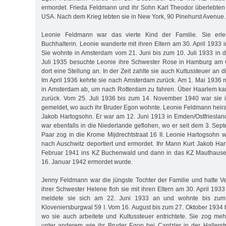
ermordet. Frieda Feldmann und ihr Sohn Karl Theodor überlebten 
USA. Nach dem Krieg lebten sie in New York, 90 Pinehurst Avenue.
Leonie Feldmann war das vierte Kind der Familie. Sie erle
Buchhalterin. Leonie wanderte mit ihren Eltern am 30. April 1933 
Sie wohnte in Amsterdam vom 21. Juni bis zum 10. Juli 1933 in 
Juli 1935 besuchte Leonie ihre Schwester Rose in Hamburg am
dort eine Stellung an. In der Zeit zahlte sie auch Kultussteuer an
Im April 1936 kehrte sie nach Amsterdam zurück. Am 1. Mai 1936 m
in Amsterdam ab, um nach Rotterdam zu fahren. Über Haarlem ka
zurück. Vom 25. Juli 1936 bis zum 14. November 1940 war sie i
gemeldet, wo auch ihr Bruder Egon wohnte. Leonie Feldmann heira
Jakob Hartogsohn. Er war am 12. Juni 1913 in Emden/Ostfriesla
war ebenfalls in die Niederlande geflohen, wo er seit dem 3. Sep
Paar zog in die Krome Mijdrechtstraat 16 II. Leonie Hartogsohn 
nach Auschwitz deportiert und ermordet. Ihr Mann Kurt Jakob H
Februar 1941 ins KZ Buchenwald und dann in das KZ Mauthausen
16. Januar 1942 ermordet wurde.
Jenny Feldmann war die jüngste Tochter der Familie und hatte Ver
ihrer Schwester Helene floh sie mit ihren Eltern am 30. April 19
meldete sie sich am 22. Juni 1933 an und wohnte bis zum
Kloveniersburgwal 59 I. Vom 16. August bis zum 27. Oktober 1934
wo sie auch arbeitete und Kultussteuer entrichtete. Sie zog m
unter anderem wie ihr Bruder Egon bei Cantzler in der Hallers