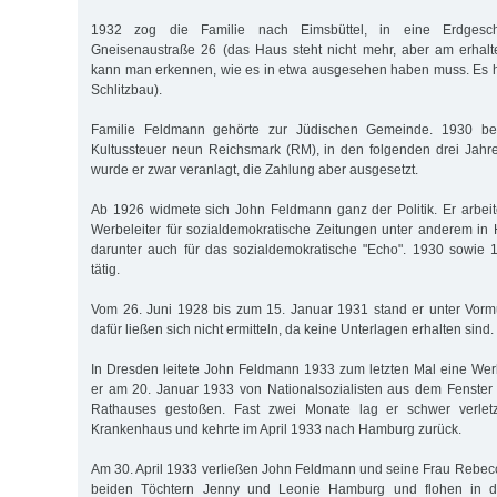
1932 zog die Familie nach Eimsbüttel, in eine Erdgesc
Gneisenaustraße 26 (das Haus steht nicht mehr, aber am erha
kann man erkennen, wie es in etwa ausgesehen haben muss. Es h
Schlitzbau).
Familie Feldmann gehörte zur Jüdischen Gemeinde. 1930 be
Kultussteuer neun Reichsmark (RM), in den folgenden drei Jahre
wurde er zwar veranlagt, die Zahlung aber ausgesetzt.
Ab 1926 widmete sich John Feldmann ganz der Politik. Er arbeite
Werbeleiter für sozialdemokratische Zeitungen unter anderem i
darunter auch für das sozialdemokratische "Echo". 1930 sowie 
tätig.
Vom 26. Juni 1928 bis zum 15. Januar 1931 stand er unter Vorm
dafür ließen sich nicht ermitteln, da keine Unterlagen erhalten sind.
In Dresden leitete John Feldmann 1933 zum letzten Mal eine We
er am 20. Januar 1933 von Nationalsozialisten aus dem Fenster
Rathauses gestoßen. Fast zwei Monate lag er schwer verlet
Krankenhaus und kehrte im April 1933 nach Hamburg zurück.
Am 30. April 1933 verließen John Feldmann und seine Frau Rebe
beiden Töchtern Jenny und Leonie Hamburg und flohen in di