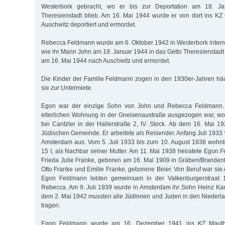
Westerbork gebracht, wo er bis zur Deportation am 18. Ja
Theresienstadt blieb. Am 16. Mai 1944 wurde er von dort ins KZ
Auschwitz deportiert und ermordet.
Rebecca Feldmann wurde am 6. Oktober 1942 in Westerbork internie
wie ihr Mann John am 18. Januar 1944 in das Getto Theresienstadt 
am 16. Mai 1944 nach Auschwitz und ermordet.
Die Kinder der Familie Feldmann zogen in den 1930er-Jahren hä
sie zur Untermiete.
Egon war der einzige Sohn von John und Rebecca Feldmann.
elterlichen Wohnung in der Gneisenaustraße ausgezogen war, wo
bei Cantzler in der Hallerstraße 2, IV. Stock. Ab dem 16. Mai 19
Jüdischen Gemeinde. Er arbeitete als Reisender. Anfang Juli 1933
Amsterdam aus. Vom 5. Juli 1933 bis zum 10. August 1938 wohnte
15 I, als Nachbar seiner Mutter. Am 11. Mai 1938 heiratete Egon
Frieda Julie Franke, geboren am 16. Mai 1909 in Gräben/Brandenb
Otto Franke und Emilie Franke, geborene Beier. Von Beruf war sie 
Egon Feldmann lebten gemeinsam in der Valkenburgerstraat 
Rebecca. Am 9. Juli 1939 wurde in Amsterdam ihr Sohn Heinz Ka
dem 2. Mai 1942 mussten alle Jüdinnen und Juden in den Niederl
tragen.
Egon Feldmann wurde am 16. Dezember 1941 ins KZ Mautha