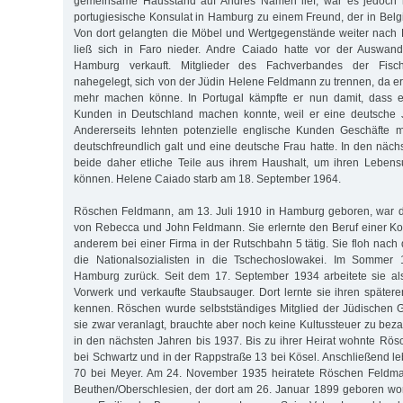
gemeinsame Hausstand auf Andres Namen lief, war es jedoch m
portugiesische Konsulat in Hamburg zu einem Freund, der in Belgi
Von dort gelangten die Möbel und Wertgegenstände weiter nach 
ließ sich in Faro nieder. Andre Caiado hatte vor der Auswan
Hamburg verkauft. Mitglieder des Fachverbandes der Fisch
nahegelegt, sich von der Jüdin Helene Feldmann zu trennen, da er
mehr machen könne. In Portugal kämpfte er nun damit, dass e
Kunden in Deutschland machen konnte, weil er eine deutsche Jü
Andererseits lehnten potenzielle englische Kunden Geschäfte m
deutschfreundlich galt und eine deutsche Frau hatte. In den näch
beide daher etliche Teile aus ihrem Haushalt, um ihren Lebensu
können. Helene Caiado starb am 18. September 1964.
Röschen Feldmann, am 13. Juli 1910 in Hamburg geboren, war di
von Rebecca und John Feldmann. Sie erlernte den Beruf einer Kon
anderem bei einer Firma in der Rutschbahn 5 tätig. Sie floh nac
die Nationalsozialisten in die Tschechoslowakei. Im Sommer 
Hamburg zurück. Seit dem 17. September 1934 arbeitete sie als
Vorwerk und verkaufte Staubsauger. Dort lernte sie ihren spät
kennen. Röschen wurde selbstständiges Mitglied der Jüdischen
sie zwar veranlagt, brauchte aber noch keine Kultussteuer zu bez
in den nächsten Jahren bis 1937. Bis zu ihrer Heirat wohnte Rö
bei Schwartz und in der Rappstraße 13 bei Kösel. Anschließend le
70 bei Meyer. Am 24. November 1935 heiratete Röschen Feldm
Beuthen/Oberschlesien, der dort am 26. Januar 1899 geboren wo