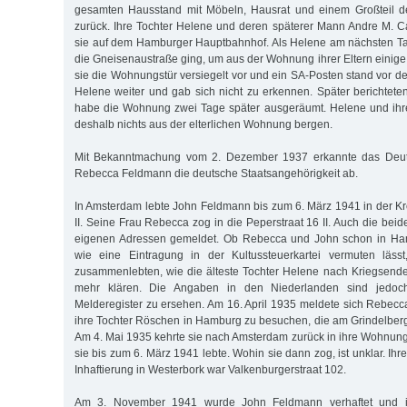
gesamten Hausstand mit Möbeln, Hausrat und einem Großteil de
zurück. Ihre Tochter Helene und deren späterer Mann Andre M. 
sie auf dem Hamburger Hauptbahnhof. Als Helene am nächsten Ta
die Gneisenaustraße ging, um aus der Wohnung ihrer Eltern einige
sie die Wohnungstür versiegelt vor und ein SA-Posten stand vor de
Helene weiter und gab sich nicht zu erkennen. Später berichtete
habe die Wohnung zwei Tage später ausgeräumt. Helene und ihr
deshalb nichts aus der elterlichen Wohnung bergen.
Mit Bekanntmachung vom 2. Dezember 1937 erkannte das Deu
Rebecca Feldmann die deutsche Staatsangehörigkeit ab.
In Amsterdam lebte John Feldmann bis zum 6. März 1941 in der Kr
II. Seine Frau Rebecca zog in die Peperstraat 16 II. Auch die bei
eigenen Adressen gemeldet. Ob Rebecca und John schon in Ham
wie eine Eintragung in der Kultussteuerkartei vermuten läss
zusammenlebten, wie die älteste Tochter Helene nach Kriegsende 
mehr klären. Die Angaben in den Niederlanden sind jedoc
Melderegister zu ersehen. Am 16. April 1935 meldete sich Rebec
ihre Tochter Röschen in Hamburg zu besuchen, die am Grindelber
Am 4. Mai 1935 kehrte sie nach Amsterdam zurück in ihre Wohnung 
sie bis zum 6. März 1941 lebte. Wohin sie dann zog, ist unklar. Ihre 
Inhaftierung in Westerbork war Valkenburgerstraat 102.
Am 3. November 1941 wurde John Feldmann verhaftet und in