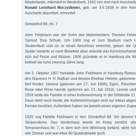
Niederlande, interniert in Westerbork, 1942 von dort nach Auschwitz
Ronald Leonhard Moczydlower,
geb. am 3.6.1938 in den Nie
Auschwitz deportiert, ermordet
Grindelhof 89, Hs. 7
John Feldmann war der Sohn des Malermeisters Theodor Feldm
Talmud Tora Schule. Um 1900 zog er zum Studium nach He
Studienfach und ob er einen Abschluss erreichte, geben die Qu
Später siedelte er nach Bielefeld über, erlernte das Kürschnerhand
sich auf Pelze und Mützen. 1906 gründete er in Hamburg die M
betrieb sie rund zwanzig Jahre lang.
Am 3. Oktober 1907 heiratete John Feldmann in Hamburg Rebecc
des Graveurs H. H. Nathan und dessen Ehefrau Helene, geborene
fünf Kinder: Helene (geboren am 27. Juli 1908), Egon, Röschen
Rosa oder Rose nannte (geboren am 13. Juli 1910), Leonie und
1918 lebte die Familie in einer Kellerwohnung in der Dillstraße 21 
Haus steht noch heute, die Kellerwohnungen sind nur etwas abges
Fenster besitzen. Außerdem haben sie jeweils einen eigenen Zugan
1925 zog Familie Feldmann in den Grindelhof 89. Vor diesem 
Stolpersteine. Das Vorderhaus wurde im Krieg zerstört, ab
Terrassenhaus Nr. 7, in dem sich ihre Wohnung befand, steht n
vier Zimmer und war etwa 80 Quadratmeter groß.