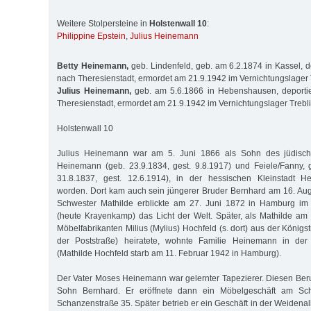
Weitere Stolpersteine in
Holstenwall 10
:
Philippine Epstein
,
Julius Heinemann
Betty Heinemann,
geb. Lindenfeld, geb. am 6.2.1874 in Kassel, d
nach Theresienstadt, ermordet am 21.9.1942 im Vernichtungslager 
Julius Heinemann,
geb. am 5.6.1866 in Hebenshausen, deporti
Theresienstadt, ermordet am 21.9.1942 im Vernichtungslager Trebl
Holstenwall 10
Julius Heinemann war am 5. Juni 1866 als Sohn des jüdisc
Heinemann (geb. 23.9.1834, gest. 9.8.1917) und Feiele/Fanny, 
31.8.1837, gest. 12.6.1914), in der hessischen Kleinstadt 
worden. Dort kam auch sein jüngerer Bruder Bernhard am 16. Aug
Schwester Mathilde erblickte am 27. Juni 1872 in Hamburg im
(heute Krayenkamp) das Licht der Welt. Später, als Mathilde a
Möbelfabrikanten Milius (Mylius) Hochfeld (s. dort) aus der Königst
der Poststraße) heiratete, wohnte Familie Heinemann in der
(Mathilde Hochfeld starb am 11. Februar 1942 in Hamburg).
Der Vater Moses Heinemann war gelernter Tapezierer. Diesen Beruf
Sohn Bernhard. Er eröffnete dann ein Möbelgeschäft am Sc
Schanzenstraße 35. Später betrieb er ein Geschäft in der Weidena