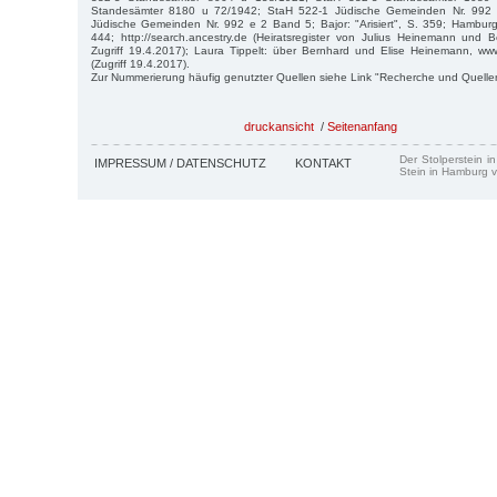
Standesämter 8180 u 72/1942; StaH 522-1 Jüdische Gemeinden Nr. 992
Jüdische Gemeinden Nr. 992 e 2 Band 5; Bajor: "Arisiert", S. 359; Hamburg
444; http://search.ancestry.de (Heiratsregister von Julius Heinemann und B
Zugriff 19.4.2017); Laura Tippelt: über Bernhard und Elise Heinemann, www
(Zugriff 19.4.2017).
Zur Nummerierung häufig genutzter Quellen siehe Link "Recherche und Quelle
druckansicht
/
Seitenanfang
Der Stolperstein i
IMPRESSUM / DATENSCHUTZ
KONTAKT
Stein in Hamburg v