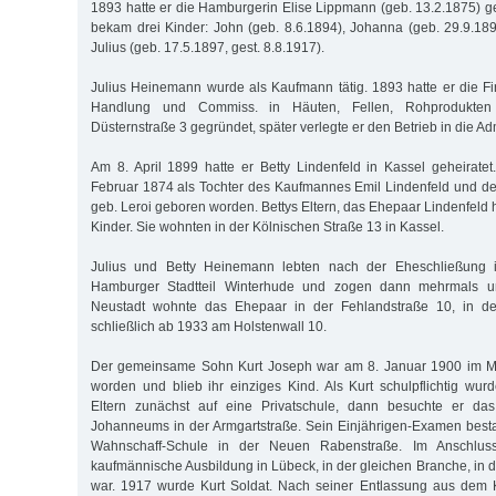
1893 hatte er die Hamburgerin Elise Lippmann (geb. 13.2.1875) g
bekam drei Kinder: John (geb. 8.6.1894), Johanna (geb. 29.9.189
Julius (geb. 17.5.1897, gest. 8.8.1917).
Julius Heinemann wurde als Kaufmann tätig. 1893 hatte er die F
Handlung und Commiss. in Häuten, Fellen, Rohprodukten
Düsternstraße 3 gegründet, später verlegte er den Betrieb in die Adm
Am 8. April 1899 hatte er Betty Lindenfeld in Kassel geheiratet
Februar 1874 als Tochter des Kaufmannes Emil Lindenfeld und d
geb. Leroi geboren worden. Bettys Eltern, das Ehepaar Lindenfeld
Kinder. Sie wohnten in der Kölnischen Straße 13 in Kassel.
Julius und Betty Heinemann lebten nach der Eheschließung
Hamburger Stadtteil Winterhude und zogen dann mehrmals u
Neustadt wohnte das Ehepaar in der Fehlandstraße 10, in de
schließlich ab 1933 am Holstenwall 10.
Der gemeinsame Sohn Kurt Joseph war am 8. Januar 1900 im 
worden und blieb ihr einziges Kind. Als Kurt schulpflichtig wurd
Eltern zunächst auf eine Privatschule, dann besuchte er d
Johanneums in der Armgartstraße. Sein Einjährigen-Examen besta
Wahnschaff-Schule in der Neuen Rabenstraße. Im Anschluss
kaufmännische Ausbildung in Lübeck, in der gleichen Branche, in de
war. 1917 wurde Kurt Soldat. Nach seiner Entlassung aus dem Kr