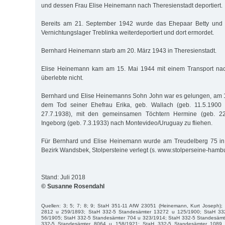
und dessen Frau Elise Heinemann nach Theresienstadt deportiert.
Bereits am 21. September 1942 wurde das Ehepaar Betty und 
Vernichtungslager Treblinka weiterdeportiert und dort ermordet.
Bernhard Heinemann starb am 20. März 1943 in Theresienstadt.
Elise Heinemann kam am 15. Mai 1944 mit einem Transport nac
überlebte nicht.
Bernhard und Elise Heinemanns Sohn John war es gelungen, am 1
dem Tod seiner Ehefrau Erika, geb. Wallach (geb. 11.5.1900 
27.7.1938), mit den gemeinsamen Töchtern Hermine (geb. 2
Ingeborg (geb. 7.3.1933) nach Montevideo/Uruguay zu fliehen.
Für Bernhard und Elise Heinemann wurde am Treudelberg 75 in 
Bezirk Wandsbek, Stolpersteine verlegt (s. www.stolperseine-hambu
Stand: Juli 2018
© Susanne Rosendahl
Quellen: 3; 5; 7; 8; 9; StaH 351-11 AfW 23051 (Heinemann, Kurt Joseph)
2812 u 259/1893; StaH 332-5 Standesämter 13272 u 125/1900; StaH 33
56/1905; StaH 332-5 Standesämter 704 u 323/1914; StaH 332-5 Standesämt
332-5 Standesämter 8064 u 158/1921; StaH 332-5 Standesämter 1089