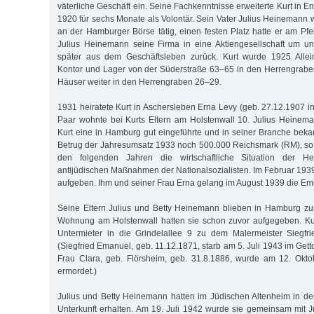
väterliche Geschäft ein. Seine Fachkenntnisse erweiterte Kurt in En
1920 für sechs Monate als Volontär. Sein Vater Julius Heinemann
an der Hamburger Börse tätig, einen festen Platz hatte er am Pfe
Julius Heinemann seine Firma in eine Aktiengesellschaft um un
später aus dem Geschäftsleben zurück. Kurt wurde 1925 Allei
Kontor und Lager von der Süderstraße 63–65 in den Herrengrabe
Häuser weiter in den Herrengraben 26–29.
1931 heiratete Kurt in Aschersleben Erna Levy (geb. 27.12.1907 i
Paar wohnte bei Kurts Eltern am Holstenwall 10. Julius Heinem
Kurt eine in Hamburg gut eingeführte und in seiner Branche bek
Betrug der Jahresumsatz 1933 noch 500.000 Reichsmark (RM), so v
den folgenden Jahren die wirtschaftliche Situation der H
antijüdischen Maßnahmen der Nationalsozialisten. Im Februar 1939
aufgeben. Ihm und seiner Frau Erna gelang im August 1939 die Emi
Seine Eltern Julius und Betty Heinemann blieben in Hamburg z
Wohnung am Holstenwall hatten sie schon zuvor aufgegeben. Ku
Untermieter in die Grindelallee 9 zu dem Malermeister Siegf
(Siegfried Emanuel, geb. 11.12.1871, starb am 5. Juli 1943 im Gett
Frau Clara, geb. Flörsheim, geb. 31.8.1886, wurde am 12. Okto
ermordet.)
Julius und Betty Heinemann hatten im Jüdischen Altenheim in d
Unterkunft erhalten. Am 19. Juli 1942 wurde sie gemeinsam mit J