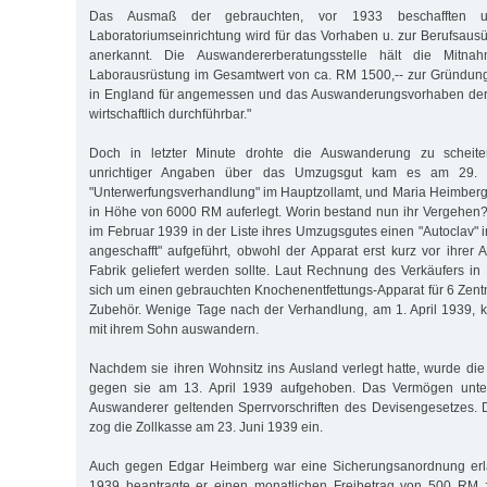
Das Ausmaß der gebrauchten, vor 1933 beschafften u.
Laboratoriumseinrichtung wird für das Vorhaben u. zur Berufsausü
anerkannt. Die Auswandererberatungsstelle hält die Mitna
Laborausrüstung im Gesamtwert von ca. RM 1500,-- zur Gründung
in England für angemessen und das Auswanderungsvorhaben der 
wirtschaftlich durchführbar."
Doch in letzter Minute drohte die Auswanderung zu scheit
unrichtiger Angaben über das Umzugsgut kam es am 29. 
"Unterwerfungsverhandlung" im Hauptzollamt, und Maria Heimberg
in Höhe von 6000 RM auferlegt. Worin bestand nun ihr Vergehen
im Februar 1939 in der Liste ihres Umzugsgutes einen "Autoclav" i
angeschafft" aufgeführt, obwohl der Apparat erst kurz vor ihre
Fabrik geliefert werden sollte. Laut Rechnung des Verkäufers i
sich um einen gebrauchten Knochenentfettungs-Apparat für 6 Zent
Zubehör. Wenige Tage nach der Verhandlung, am 1. April 1939, 
mit ihrem Sohn auswandern.
Nachdem sie ihren Wohnsitz ins Ausland verlegt hatte, wurde d
gegen sie am 13. April 1939 aufgehoben. Das Vermögen unte
Auswanderer geltenden Sperrvorschriften des Devisengesetzes. 
zog die Zollkasse am 23. Juni 1939 ein.
Auch gegen Edgar Heimberg war eine Sicherungsanordnung erl
1939 beantragte er einen monatlichen Freibetrag von 500 RM z