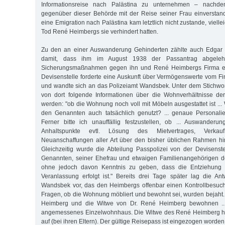
Informationsreise nach Palästina zu unternehmen – nachd
gegenüber dieser Behörde mit der Reise seiner Frau einverstand
eine Emigration nach Palästina kam letztlich nicht zustande, vielle
Tod René Heimbergs sie verhindert hatten.
Zu den an einer Auswanderung Gehinderten zählte auch Edgar
damit, dass ihm im August 1938 der Passantrag abgele
Sicherungsmaßnahmen gegen ihn und René Heimbergs Firma ein
Devisenstelle forderte eine Auskunft über Vermögenswerte vom 
und wandte sich an das Polizeiamt Wandsbek. Unter dem Stichwort 
von dort folgende Informationen über die Wohnverhältnisse de
werden: "ob die Wohnung noch voll mit Möbeln ausgestattet ist ..
den Genannten auch tatsächlich genutzt? ... genaue Personalie
Ferner bitte ich unauffällig festzustellen, ob ... Auswanderu
Anhaltspunkte evtl. Lösung des Mietvertrages, Verkau
Neuanschaffungen aller Art über den bisher üblichen Rahmen hi
Gleichzeitig wurde die Abteilung Passpolizei von der Devisens
Genannten, seiner Ehefrau und etwaigen Familienangehörigen d
ohne jedoch davon Kenntnis zu geben, dass die Entziehung
Veranlassung erfolgt ist." Bereits drei Tage später lag die An
Wandsbek vor, das den Heimbergs offenbar einen Kontrollbesuch 
Fragen, ob die Wohnung möbliert und bewohnt sei, wurden bejaht. 
Heimberg und die Witwe von Dr. René Heimberg bewohnen ... 
angemessenes Einzelwohnhaus. Die Witwe des René Heimberg hält
auf (bei ihren Eltern). Der gültige Reisepass ist eingezogen worden u