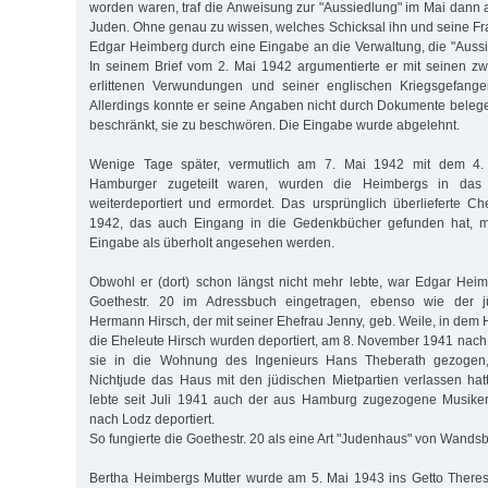
worden waren, traf die Anweisung zur "Aussiedlung" im Mai dann
Juden. Ohne genau zu wissen, welches Schicksal ihn und seine Fra
Edgar Heimberg durch eine Eingabe an die Verwaltung, die "Aussi
In seinem Brief vom 2. Mai 1942 argumentierte er mit seinen zw
erlittenen Verwundungen und seiner englischen Kriegsgefangen
Allerdings konnte er seine Angaben nicht durch Dokumente beleg
beschränkt, sie zu beschwören. Die Eingabe wurde abgelehnt.
Wenige Tage später, vermutlich am 7. Mai 1942 mit dem 4. 
Hamburger zugeteilt waren, wurden die Heimbergs in das
weiterdeportiert und ermordet. Das ursprünglich überlieferte C
1942, das auch Eingang in die Gedenkbücher gefunden hat, 
Eingabe als überholt angesehen werden.
Obwohl er (dort) schon längst nicht mehr lebte, war Edgar Hei
Goethestr. 20 im Adressbuch eingetragen, ebenso wie der jü
Hermann Hirsch, der mit seiner Ehefrau Jenny, geb. Weile, in dem 
die Eheleute Hirsch wurden deportiert, am 8. November 1941 nach
sie in die Wohnung des Ingenieurs Hans Theberath gezogen
Nichtjude das Haus mit den jüdischen Mietpartien verlassen ha
lebte seit Juli 1941 auch der aus Hamburg zugezogene Musiker
nach Lodz deportiert.
So fungierte die Goethestr. 20 als eine Art "Judenhaus" von Wands
Bertha Heimbergs Mutter wurde am 5. Mai 1943 ins Getto Theresi