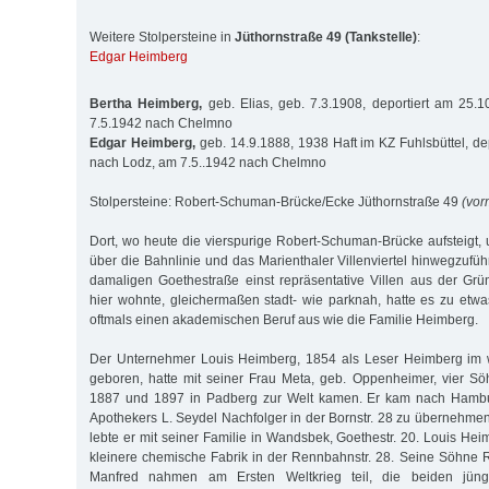
Weitere Stolpersteine in
Jüthornstraße 49 (Tankstelle)
:
Edgar Heimberg
Bertha Heimberg,
geb. Elias, geb. 7.3.1908, deportiert am 25.
7.5.1942 nach Chelmno
Edgar Heimberg,
geb. 14.9.1888, 1938 Haft im KZ Fuhlsbüttel, de
nach Lodz, am 7.5..1942 nach Chelmno
Stolpersteine: Robert-Schuman-Brücke/Ecke Jüthornstraße 49
(vor
Dort, wo heute die vierspurige Robert-Schuman-Brücke aufsteigt,
über die Bahnlinie und das Marienthaler Villenviertel hinwegzuführ
damaligen Goethestraße einst repräsentative Villen aus der Grü
hier wohnte, gleichermaßen stadt- wie parknah, hatte es zu etw
oftmals einen akademischen Beruf aus wie die Familie Heimberg.
Der Unternehmer Louis Heimberg, 1854 als Leser Heimberg im 
geboren, hatte mit seiner Frau Meta, geb. Oppenheimer, vier Sö
1887 und 1897 in Padberg zur Welt kamen. Er kam nach Hambu
Apothekers L. Seydel Nachfolger in der Bornstr. 28 zu übernehme
lebte er mit seiner Familie in Wandsbek, Goethestr. 20. Louis Heim
kleinere chemische Fabrik in der Rennbahnstr. 28. Seine Söhne 
Manfred nahmen am Ersten Weltkrieg teil, die beiden jüng