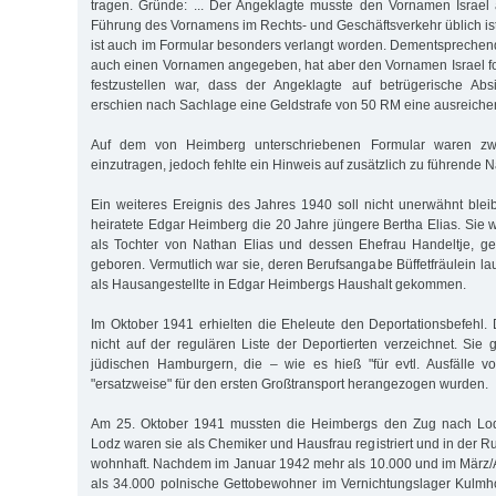
tragen. Gründe: ... Der Angeklagte musste den Vornamen Israel
Führung des Vornamens im Rechts- und Geschäftsverkehr üblich ist.
ist auch im Formular besonders verlangt worden. Dementsprechend
auch einen Vornamen angegeben, hat aber den Vornamen Israel fort
festzustellen war, dass der Angeklagte auf betrügerische Abs
erschien nach Sachlage eine Geldstrafe von 50 RM eine ausreich
Auf dem von Heimberg unterschriebenen Formular waren z
einzutragen, jedoch fehlte ein Hinweis auf zusätzlich zu führende 
Ein weiteres Ereignis des Jahres 1940 soll nicht unerwähnt bl
heiratete Edgar Heimberg die 20 Jahre jüngere Bertha Elias. Sie
als Tochter von Nathan Elias und dessen Ehefrau Handeltje, 
geboren. Vermutlich war sie, deren Berufsangabe Büffetfräulein l
als Hausangestellte in Edgar Heimbergs Haushalt gekommen.
Im Oktober 1941 erhielten die Eheleute den Deportationsbefehl
nicht auf der regulären Liste der Deportierten verzeichnet. Sie
jüdischen Hamburgern, die – wie es hieß "für evtl. Ausfälle 
"ersatzweise" für den ersten Großtransport herangezogen wurden.
Am 25. Oktober 1941 mussten die Heimbergs den Zug nach Lodz
Lodz waren sie als Chemiker und Hausfrau registriert und in der 
wohnhaft. Nachdem im Januar 1942 mehr als 10.000 und im März/
als 34.000 polnische Gettobewohner im Vernichtungslager Kulmh