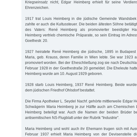
Kriegseinsatz nicht, Edgar Heimberg erhielt für seine Verdien
Ehrenzeichen.
1917 trat Louis Heimberg in die jüdische Gemeinde Wandsbek 
zahlte er auch die Kultussteuer. Die beiden ältesten Söhne betätig
des Vaters: René Heimberg als promovierter beeidigter Ha
Heimberg vertrieb chemische Präparate, so sein Eintrag im Adress
Goethestr. 20.
1927 heiratete René Heimberg die jüdische, 1895 in Budapest
Maria, geb. Krauss, deren Familie in Wien lebte. Sie war 1923 a
promoviert worden. Bei der Eheschließung zog sie nach Deutschla
Februar 1928 in der Goethestraße 20 gemeldet. Die Eheleute hat
Heimberg wurde am 10. August 1929 geboren.
1928 starb Louis Heimberg, 1937 René Heimberg. Beide wurden
dem jüdischen Friedhof Ohlsdorf bestattet.
Die Firma Apotheker L. Seydel Nachf. gehörte mittlerweile Edgar H
Schwägerin Maria Heimberg je zur Hälfte auch am Chemischen 
Heimberg beteiligt war. Auch die Namen der beiden Brüder b
antisemitischen NS-Flugblatt unter der Rubrik "Industrie".
Maria Heimberg und wohl auch ihr Ehemann trugen sich mit Au
Februar 1937 erhielt Maria Heimberg von der Devisenstelle d