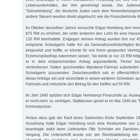
Lebensunterhaltes, der ihm genehmigt wurde. Die Judenv
"Sühneleistung", die deutsche Juden nach dem Novemberpogro
andere Steuern wurden direkt abgebucht, wie die Finanzbehörde ihm
Im Oktober desselben Jahres versuchte Edgar Heimberg den mona
875 RM zu erhöhen, der unter anderem den Lohn für eine Hausan
120 RM beinhaltete. Entgegen seinem Antrag wurden ihm nur 45
emigrierte Schwägerin hatte ihn als Generalbevollmächtigten f
eingesetzt und hoffte, er könnte ihr von ihrem gesperrten Ver
Erziehungsbeitrag zukommen lassen, "da beide je nur 10 RM mi
er in dem entsprechenden Antrag argumentierte. Ferner be
verstorbenen Gatten geschenktes Wanderer-Fahrrad aufarbeiten
Schwägerin zuzusenden. Zwischenzeitlich sah er offensichtlich 
dieser Anträge ein und verzichtete in einem weiteren Schreiben a
Fahrrads und reduzierte den Betrag für den Neffen auf 50 RM.
Im Jahr 1940 spitzten sich Edgar Heimbergs Finanznöte zu. Aus
er nicht mehr zu verfolgen. Stattdessen geriet er im Mai 1940 als "
Kriminalpolizei.
Anlass dazu gab der Kauf eines Gasherdes Ende September 19
Anzahlung hatte Edgar Heimberg noch eine Restsumme von 1
beantragte dafür beim Lieferanten Otto Schröder ein Darlehen,
Vorgang. Die Unterschrift wurde von der Rechtsabteilung de