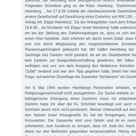
überprüft, die Heimberg eine betrügerische Absicht unterstellt
Folgendes Schreiben ging an die Kripo Hamburg: "Darlehnsver
Heimberg ... Am 27.9.39 richtete der obenbezeichnete Darlehns
unsere Gesellschaft auf Gewährung eines Darlehns von RM 128,--.
Antrag mit ‚Edgar Heimberg’. Da der Antragsteller nach dem Erlas
18.8.38... als Nichtarier mit ‚Edgar Israel Heimberg’ hätte unter
wir bei der Stellung des Darlehnsantrages an, dass es sich be
einen Arier handelte. Jetzt erfuhren wir durch einen Zufall, dass 
und uns durch Weglassung des vorgeschriebenen Zunamen
Rassenzugehörigkeit getäuscht hat. Wir hätten Heimberg bei
Sachlage das Darlehn nicht gewährt, da wir als Staatsbetrieb Nic
kein Darlehn zur Gasgerätebeschaffung gewähren. Wir bitten 
verfolgen und uns von dem Ausgang des Verfahrens Kenntnis 
"Zufall" bestand und wer den Tipp gegeben hatte, bleibt hier eb
Frage, auf welcher Grundlage die Gaswerke "Nichtariern" ein Darl
Am 8. Mai 1940 wurden Heimbergs Personalien erhoben, wo
Religionsgemeinschaft nicht anzugehören. Zur Sache erklärte er:
betrügerische Erlangung eines Darlehns muss ich entschied
Darlehn habe ich über die Fa. Schröder beantragt und auch v
Schröder kennt mich nicht persönlich. Meiner Unterschrift auf de
den Namen Israel hinzugesetzt. Es hat mir ferngelegen, mich
hinzustellen. Die Gaswerke sind eine GmbH und ist es meine
erforderlich, zum Ausdruck zu bringen, dass ich Jude bin. Nac
diese nur den Behörden gegenüber herauszustellen. Hierzu re