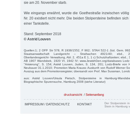
sie am 20. November starb.
Wie eingangs erwähnt, wurde die Goethestraße inzwischen völlig
Nr. 20 existiert nicht mehr. Die beiden Stolpersteine befinden sich
einer Tankstelle.
Stand: September 2018
© Astrid Louven
Quellen:1; 2 OFP Str 578, R 1938/1552, F 962; STAH 522-1 Jüd. Gem. 992
Staatsanwaltschaft Landgericht – Strafsachen 4921/40; ebd., 21
Oberlandesgericht- Verwaltung, Abl. 2, 451a E 1, 1 c) Schutzhaftzeiten; ebd.
AB 1907 Wandsbek, 1920 VI, 1942 IV; www.JewishGen.org/databases Lodz G
"Arisierung", S. 154; Astrid Louven, Juden, S. 134, 201; Lodz-Briefe von 
Neubauer 31.1.2010; Promotion Maria Krauss: Auskunft von Rudolf Werner So
Auszug aus dem Promotionsregister, übersandt von Prof. Max Sussman, Londo
aus: Astrid Louven/Ursula Pietsch, Stolpersteine in Hamburg-Wands
Biographische Spurensuche, Hamburg 2008 (siehe Literatur)
druckansicht
/
Seitenanfang
Der Stolperstein i
IMPRESSUM / DATENSCHUTZ
KONTAKT
Stein in Hamburg v