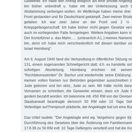
Gaswerke. Ich habe den Antrag lediglich als eine private Angele
bin bisher unbestraft u. habe mit der Unterlassung auch 
Abstammung verbergen wollen. Im Weltkriege haben meine drei 
Front gestanden und für Deutschland gekämpft. Zwei meiner Brüde
gefallen. Ich war zwei Jahre an der Front und 2 ½ J
Kriegsgefangenschaft. Ich habe bisher nicht gegen Gesetze ver
auch im vorliegenden Falle ferngelegen. Weitere Angaben kann ic
Der Kontoführer u. das Mahn...... (unleserlich A.L.) meines Namen
bin, denn ich habe mich verschiedentlich mit diesen darüber unt
Israel Heimberg".
Am 6. August 1940 fand die Verhandlung in öffentlicher Sitzung v
131, einem sogenannten Schnellgericht statt, d.h. es handelte si
sofortigen Aburteilung. Heimberg erschien mit seine
"Rechtskonsulenten" Dr. Bachur und wiederholte seine Erklärung:
meinen vollen Namen nur Behörden gegenüber ausschreiben zu
Jude geboren und bin stolz, Jude zu sein. Mir hätte nichts dar
Vornamen zu schreiben, die Gaswerke wissen, dass ich Jude bi
gestern bezahlt worden. Ich bekomme mtl. 450 RM von der Devisens
Staatsanwalt beantragte dennoch 50 RM oder 10 Tage Gef
Verteidiger auf Freispruch plädierte, der Angeklagte bat um eine Bu
Das Urteil lautete: "Der Angeklagte wird wg. Vergehens gegen §§
Durchführung des Gesetzes über die Änderung von Familienna
17.8.38 zu 50 RM evtl. 10 Tage Gefängnis verurteilt und hat die K