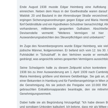
Ende August 1938 musste Edgar Heimberg eine Auflistung
einreichen. Neben dem Haus in der Goethestraße waren darauf n
Waldstr. 20 und Bauland in der Ahrensburger Straße verzeichne
ergingen Sicherungsanordnungen gegen Edgar und Maria Heimbe
fünf Geldinstitute und ein Hypotheken-Schuldner benachrichtigt. A
vorhandenen, mittlerweile gesperrten Guthaben. Abschli
Devisenstelle vermerkt: "Weiteres Vermögen ist hier 
Auswanderungsabsichten des Steuerpflichtigen sind unbekannt."
Im Zuge des Novemberpogroms wurde Edgar Heimberg, wie vie
jüdische Männer, festgenommen. Er befand sich vom 12. bis 30
Fuhlsbüttel in "Schutzhaft". In den Verhören wurde er vermut
gedrängt, was angesichts seines gesperrten Vermögens aussichtslo
Seine Schwägerin hatte zu diesem Zeitpunkt schon konkretere
1938 bis zu ihrer Auswanderung am 1. April 1939 nach Cambrid
Maria Heimberg größere und kleinere Geldbeträge. Sie gab an, d
einer Bekannten in Hamburg und für Familienangehörige in Wien zu
die Genehmigung. Als sie jedoch die Freigabe von 10.000 RM
gebrauchten Extraktionsapparates beantragte, den sie mitnehm
Genehmigungsvermerk.
Dabei hatte sie als Begründung hinzugefügt: "Ich habe diesen Be
und sonstigen Unkosten kalkuliert. Ich betone, dass mir als Witwe