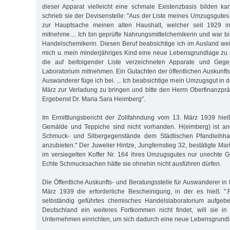
dieser Apparat vielleicht eine schmale Existenzbasis bilden k
schrieb sie der Devisenstelle: "Aus der Liste meines Umzugsgutes is
zur Hauptsache meinen alten Haushalt, welcher seit 1929 in
mitnehme.... Ich bin geprüfte Nahrungsmittelchemikerin und war b
Handelschemikerin. Diesen Beruf beabsichtige ich im Ausland we
mich u. mein minderjähriges Kind eine neue Lebensgrundlage zu sc
die auf beifolgender Liste verzeichneten Apparate und Ge
Laboratorium mitnehmen. Ein Gutachten der öffentlichen Auskunfts-
Auswanderer füge ich bei. ... Ich beabsichtige mein Umzugsgut in d
März zur Verladung zu bringen und bitte den Herrn Oberfinanzpr
Ergebenst Dr. Maria Sara Heimberg".
Im Ermittlungsbericht der Zollfahndung vom 13. März 1939 hieß 
Gemälde und Teppiche sind nicht vorhanden. H(eimberg) ist a
Schmuck- und Silbergegenstände dem Städtischen Pfandleihhau
anzubieten." Der Juwelier Hintze, Jungfernstieg 32, bestätigte Ma
im versiegelten Koffer Nr. 164 ihres Umzugsgutes nur unechte 
Echte Schmucksachen hätte sie ohnehin nicht ausführen dürfen.
Die Öffentliche Auskunfts- und Beratungsstelle für Auswanderer in
März 1939 die erforderliche Bescheinigung, in der es hieß: ".
selbständig geführtes chemisches Handelslaboratorium aufgeb
Deutschland ein weiteres Fortkommen nicht findet, will sie in
Unternehmen einrichten, um sich dadurch eine neue Lebensgrundl