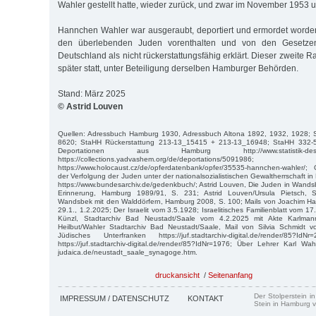
Wahler gestellt hatte, wieder zurück, und zwar im November 1953 
Hannchen Wahler war ausgeraubt, deportiert und ermordet worde
den überlebenden Juden vorenthalten und von den Gesetzen
Deutschland als nicht rückerstattungsfähig erklärt. Dieser zweite 
später statt, unter Beteiligung derselben Hamburger Behörden.
Stand: März 2025
© Astrid Louven
Quellen: Adressbuch Hamburg 1930, Adressbuch Altona 1892, 1932, 1928;
8620; StaHH Rückerstattung 213-13_15415 + 213-13_16948; StaHH 332-5_
Deportationen aus Hamburg http://www.statistik-des-holocau
https://collections.yadvashem.org/de/deportations/5091986;
https://www.holocaust.cz/de/opferdatenbank/opfer/35535-hannchen-wahler/
der Verfolgung der Juden unter der nationalsozialistischen Gewaltherrschaft 
https://www.bundesarchiv.de/gedenkbuch/; Astrid Louven, Die Juden in Wand
Erinnerung, Hamburg 1989/91, S. 231; Astrid Louven/Ursula Pietsch, S
Wandsbek mit den Walddörfern, Hamburg 2008, S. 100; Mails von Joachim Ha
29.1., 1.2.2025; Der Israelit vom 3.5.1928; Israelitisches Familienblatt vom 
Künzl, Stadtarchiv Bad Neustadt/Saale vom 4.2.2025 mit Akte Karlman
Heilbut/Wahler Stadtarchiv Bad Neustadt/Saale, Mail von Silvia Schmidt
Jüdisches Unterfranken https://juf.stadtarchiv-digital.de/render/85
https://juf.stadtarchiv-digital.de/render/85?IdNr=1976; Über Lehrer Karl Wah
judaica.de/neustadt_saale_synagoge.htm.
druckansicht
/
Seitenanfang
Der Stolperstein i
IMPRESSUM / DATENSCHUTZ
KONTAKT
Stein in Hamburg v