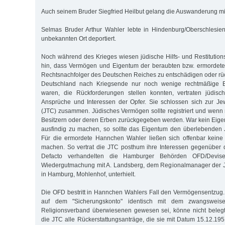
Auch seinem Bruder Siegfried Heilbut gelang die Auswanderung mit
Selmas Bruder Arthur Wahler lebte in Hindenburg/Oberschlesi
unbekannten Ort deportiert.
Noch während des Krieges wiesen jüdische Hilfs- und Restitution
hin, dass Vermögen und Eigentum der beraubten bzw. ermordet
Rechtsnachfolger des Deutschen Reiches zu entschädigen oder rück
Deutschland nach Kriegsende nur noch wenige rechtmäßige 
waren, die Rückforderungen stellen konnten, vertraten jüdisc
Ansprüche und Interessen der Opfer. Sie schlossen sich zur Je
(JTC) zusammen. Jüdisches Vermögen sollte registriert und wenn 
Besitzern oder deren Erben zurückgegeben werden. War kein Eig
ausfindig zu machen, so sollte das Eigentum den überlebende
Für die ermordete Hannchen Wahler ließen sich offenbar keine
machen. So vertrat die JTC posthum ihre Interessen gegenüber
Defacto verhandelten die Hamburger Behörden OFD/Devise
Wiedergutmachung mit A. Landsberg, dem Regionalmanager der J
in Hamburg, Mohlenhof, unterhielt.
Die OFD bestritt in Hannchen Wahlers Fall den Vermögensentzug
auf dem "Sicherungskonto" identisch mit dem zwangswei
Religionsverband überwiesenen gewesen sei, könne nicht belegt
die JTC alle Rückerstattungsanträge, die sie mit Datum 15.12.19