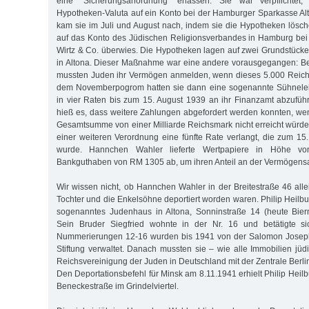
eine "Sicherungsanordnung" erlassen. Sie war verpflichte
Hypotheken-Valuta auf ein Konto bei der Hamburger Sparkasse A
kam sie im Juli und August nach, indem sie die Hypotheken lösch
auf das Konto des Jüdischen Religionsverbandes in Hamburg bei
Wirtz & Co. überwies. Die Hypotheken lagen auf zwei Grundstücke
in Altona. Dieser Maßnahme war eine andere vorausgegangen: Be
mussten Juden ihr Vermögen anmelden, wenn dieses 5.000 Reich
dem Novemberpogrom hatten sie dann eine sogenannte Sühnelei
in vier Raten bis zum 15. August 1939 an ihr Finanzamt abzufüh
hieß es, dass weitere Zahlungen abgefordert werden konnten, we
Gesamtsumme von einer Milliarde Reichsmark nicht erreicht würde.
einer weiteren Verordnung eine fünfte Rate verlangt, die zum 15
wurde. Hannchen Wahler lieferte Wertpapiere in Höhe 
Bankguthaben von RM 1305 ab, um ihren Anteil an der Vermögens
Wir wissen nicht, ob Hannchen Wahler in der Breitestraße 46 alle
Tochter und die Enkelsöhne deportiert worden waren. Philip Heilbu
sogenanntes Judenhaus in Altona, Sonninstraße 14 (heute Biern
Sein Bruder Siegfried wohnte in der Nr. 16 und betätigte si
Nummerierungen 12-16 wurden bis 1941 von der Salomon Joseph
Stiftung verwaltet. Danach mussten sie – wie alle Immobilien jüd
Reichsvereinigung der Juden in Deutschland mit der Zentrale Berli
Den Deportationsbefehl für Minsk am 8.11.1941 erhielt Philip Heil
Beneckestraße im Grindelviertel.