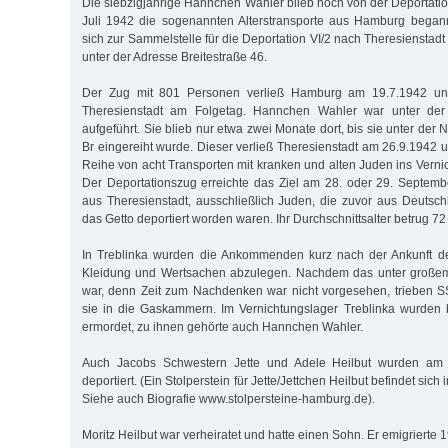
Die siebzigjährige Hannchen Wahler blieb noch von der Deportation
Juli 1942 die sogenannten Alterstransporte aus Hamburg begann
sich zur Sammelstelle für die Deportation VI/2 nach Theresienstadt 
unter der Adresse Breitestraße 46.
Der Zug mit 801 Personen verließ Hamburg am 19.7.1942 und
Theresienstadt am Folgetag. Hannchen Wahler war unter der 
aufgeführt. Sie blieb nur etwa zwei Monate dort, bis sie unter der 
Br eingereiht wurde. Dieser verließ Theresienstadt am 26.9.1942 u
Reihe von acht Transporten mit kranken und alten Juden ins Verni
Der Deportationszug erreichte das Ziel am 28. oder 29. Septemb
aus Theresienstadt, ausschließlich Juden, die zuvor aus Deutsch
das Getto deportiert worden waren. Ihr Durchschnittsalter betrug 72
In Treblinka wurden die Ankommenden kurz nach der Ankunft d
Kleidung und Wertsachen abzulegen. Nachdem das unter großem
war, denn Zeit zum Nachdenken war nicht vorgesehen, trieben SS
sie in die Gaskammern. Im Vernichtungslager Treblinka wurden 
ermordet, zu ihnen gehörte auch Hannchen Wahler.
Auch Jacobs Schwestern Jette und Adele Heilbut wurden am
deportiert. (Ein Stolperstein für Jette/Jettchen Heilbut befindet sich
Siehe auch Biografie www.stolpersteine-hamburg.de).
Moritz Heilbut war verheiratet und hatte einen Sohn. Er emigrierte 