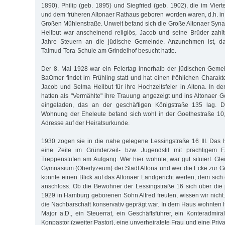
1890), Philip (geb. 1895) und Siegfried (geb. 1902), die im Vier
und dem früheren Altonaer Rathaus geboren worden waren, d.h. in
Großen Mühlenstraße. Unweit befand sich die Große Altonaer Syna
Heilbut war anscheinend religiös, Jacob und seine Brüder zahl
Jahre Steuern an die jüdische Gemeinde. Anzunehmen ist, da
Talmud-Tora-Schule am Grindelhof besucht hatte.
Der 8. Mai 1928 war ein Feiertag innerhalb der jüdischen Geme
BaOmer findet im Frühling statt und hat einen fröhlichen Charakt
Jacob und Selma Heilbut für ihre Hochzeitsfeier in Altona. In der Z
hatten als "Vermählte" ihre Trauung angezeigt und ins Altonaer G
eingeladen, das an der geschäftigen Königstraße 135 lag. 
Wohnung der Eheleute befand sich wohl in der Goethestraße 10
Adresse auf der Heiratsurkunde.
1930 zogen sie in die nahe gelegene Lessingstraße 16 III. Das H
eine Zeile im Gründerzeit- bzw. Jugendstil mit prächtigem
Treppenstufen am Aufgang. Wer hier wohnte, war gut situiert. Gl
Gymnasium (Oberlyzeum) der Stadt Altona und wer die Ecke zur Ger
konnte einen Blick auf das Altonaer Landgericht werfen, dem sich
anschloss. Ob die Bewohner der Lessingstraße 16 sich über die
1929 in Hamburg geborenen Sohn Alfred freuten, wissen wir nicht
die Nachbarschaft konservativ geprägt war. In dem Haus wohnten l
Major a.D., ein Steuerrat, ein Geschäftsführer, ein Konteradmira
Konpastor (zweiter Pastor), eine unverheiratete Frau und eine Privat