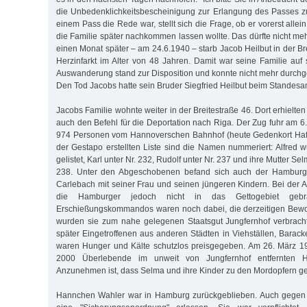
die Unbedenklichkeitsbescheinigung zur Erlangung des Passes zu
einem Pass die Rede war, stellt sich die Frage, ob er vorerst allei
die Familie später nachkommen lassen wollte. Das dürfte nicht me
einen Monat später – am 24.6.1940 – starb Jacob Heilbut in der B
Herzinfarkt im Alter von 48 Jahren. Damit war seine Familie auf si
Auswanderung stand zur Disposition und konnte nicht mehr durchg
Den Tod Jacobs hatte sein Bruder Siegfried Heilbut beim Standesa
Jacobs Familie wohnte weiter in der Breitestraße 46. Dort erhielte
auch den Befehl für die Deportation nach Riga. Der Zug fuhr am 6
974 Personen vom Hannoverschen Bahnhof (heute Gedenkort Hafen
der Gestapo erstellten Liste sind die Namen nummeriert: Alfred w
gelistet, Karl unter Nr. 232, Rudolf unter Nr. 237 und ihre Mutter Sel
238. Unter den Abgeschobenen befand sich auch der Hamburge
Carlebach mit seiner Frau und seinen jüngeren Kindern. Bei der A
die Hamburger jedoch nicht in das Gettogebiet gebr
Erschießungskommandos waren noch dabei, die derzeitigen Bew
wurden sie zum nahe gelegenen Staatsgut Jungfernhof verbracht
später Eingetroffenen aus anderen Städten in Viehställen, Barac
waren Hunger und Kälte schutzlos preisgegeben. Am 26. März 
2000 Überlebende im unweit von Jungfernhof entfernten H
Anzunehmen ist, dass Selma und ihre Kinder zu den Mordopfern ge
Hannchen Wahler war in Hamburg zurückgeblieben. Auch gegen 