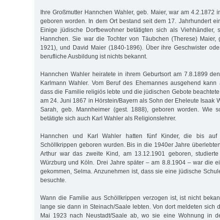
Ihre Großmutter Hannchen Wahler, geb. Maier, war am 4.2.1872 i
geboren worden. In dem Ort bestand seit dem 17. Jahrhundert e
Einige jüdische Dorfbewohner betätigten sich als Viehhändler,
Hannchen. Sie war die Tochter von Täubchen (Therese) Maier, g
1921), und David Maier (1840-1896). Über ihre Geschwister ode
berufliche Ausbildung ist nichts bekannt.
Hannchen Wahler heiratete in ihrem Geburtsort am 7.8.1899 den 
Karlmann Wahler. Vom Beruf des Ehemannes ausgehend kann
dass die Familie religiös lebte und die jüdischen Gebote beachte
am 24. Juni 1867 in Hörstein/Bayern als Sohn der Eheleute Isaak 
Sarah, geb. Mannheimer (gest. 1888), geboren worden. Wie sc
betätigte sich auch Karl Wahler als Religionslehrer.
Hannchen und Karl Wahler hatten fünf Kinder, die bis auf
Schöllkrippen geboren wurden. Bis in die 1940er Jahre überlebten
Arthur war das zweite Kind, am 13.12.1901 geboren, studierte
Würzburg und Köln. Drei Jahre später – am 8.8.1904 – war die ei
gekommen, Selma. Anzunehmen ist, dass sie eine jüdische Schul
besuchte.
Wann die Familie aus Schöllkrippen verzogen ist, ist nicht beka
lange sie dann in Steinach/Saale lebten. Von dort meldeten sich 
Mai 1923 nach Neustadt/Saale ab, wo sie eine Wohnung in de