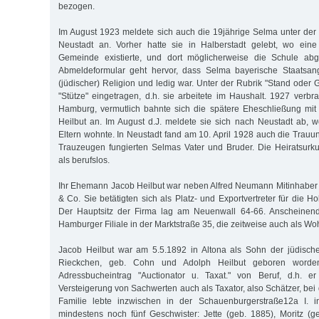
bezogen.
Im August 1923 meldete sich auch die 19jährige Selma unter der A
Neustadt an. Vorher hatte sie in Halberstadt gelebt, wo ein
Gemeinde existierte, und dort möglicherweise die Schule ab
Abmeldeformular geht hervor, dass Selma bayerische Staatsange
(jüdischer) Religion und ledig war. Unter der Rubrik "Stand oder
"Stütze" eingetragen, d.h. sie arbeitete im Haushalt. 1927 verbra
Hamburg, vermutlich bahnte sich die spätere Eheschließung m
Heilbut an. Im August d.J. meldete sie sich nach Neustadt ab, w
Eltern wohnte. In Neustadt fand am 10. April 1928 auch die Trauun
Trauzeugen fungierten Selmas Vater und Bruder. Die Heiratsurk
als berufslos.
Ihr Ehemann Jacob Heilbut war neben Alfred Neumann Mitinhaber
& Co. Sie betätigten sich als Platz- und Exportvertreter für die 
Der Hauptsitz der Firma lag am Neuenwall 64-66. Anscheinend
Hamburger Filiale in der Marktstraße 35, die zeitweise auch als W
Jacob Heilbut war am 5.5.1892 in Altona als Sohn der jüdische
Rieckchen, geb. Cohn und Adolph Heilbut geboren worden
Adressbucheintrag "Auctionator u. Taxat." von Beruf, d.h. e
Versteigerung von Sachwerten auch als Taxator, also Schätzer, bei 
Familie lebte inzwischen in der Schauenburgerstraße12a I. i
mindestens noch fünf Geschwister: Jette (geb. 1885), Moritz (g