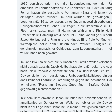
1939 verschlechterten sich die Lebensbedingungen der Fam
erheblich. Im Februar hatten sie die Kennkarten für Juden (mit auf
Ferner hatten sie zusätzliche Vornamen (Sara und Israel) b
eintragen lassen müssen. Im April wurden sie gezwungen,
Lessingstraße 16 zu verlassen, da es Juden gesetzlich verboten w
Hausgemeinschaft zu leben. Sie zogen in die Breitestraße 46 II.
Fischmarkts, zusammen mit Hannchen Wahler und Philip Heilb
Devisenstelle Hamburg am 4. April 1939 eine vorläufige "Siche
Jacob Heilbut, seine Frau und die Kinder. Eine freie Verfügun
Wertpapiere sollte damit unterbunden werden. Lediglich 
genehmigter monatlicher Geldbetrag zum Lebensunterhalt – me
wurde ihnen noch gewährt.
Im Jahr 1940 sollte sich die Situation der Familie weiter verschä
nicht danach aussah. Jacob Heilbut hatte viel dafür getan, die A
nach New York/USA voranzutreiben. So übersandte er im
Devisenstelle noch ausstehende Unbedenklichkeitsbescheinigun
dass keinerlei finanzielle Forderungen gegen ihn bestanden. O
formulierte: "Reste an Steuern, Zuschlägen, Strafen, Gebü
gegenwärtig nicht vorhanden."
In einem Brief erwähnte Jacob Heilbut einen bevorstehenden T
amerikanischen Generalkonsul. Weiter schrieb er an die Devisens
nicht in der Lage Ihnen schon heute meine Umzugslisten einreiche
es in den nächsten Tagen nachholen. "Ich bitte Sie in Anbetracht d