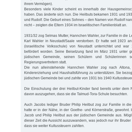
ihrem Vermögen).
Besonders viele Kinder scheint es innerhalb der Hausgemeinsc
haben. Das änderte sich nun. Die Heilbuts bekamen 1931 und 19
und Rudolf. Die Geburt eines Sohnes – den Namen von Rudolf nann
nicht – zeigten die Eltern 1934 im Israelitischen Familienblatt an.
1931/32 zog Selmas Mutter, Hannchen Wahler, zur Familie in die L
Karl Wahler in Neustadt/Saale verstorben. Er hatte seit 1923 a
(israelitische Volksschule) von Neustadt unterrichtet und wa
befördert worden. Seine Beisetzung fand im März 1931 unter g
jüdischen Gemeinde, seinen Schülern und Schülerinnen 
Regierungsvertretern statt.
Die nun alleinstehende Hannchen Wahler zog nach Altona, 
Kindererziehung und Haushaltsführung zu unterstützen. Sie bezog 
jüdischen Gemeinde bei und zahlte von 1931 bis 1940 Kultussteue
Die Einschulung der drei Heilbut-Kinder fand bereits unter dem N
davon auszugehen, dass sie die Talmud-Tora-Schule besuchten.
Auch Jacobs lediger Bruder Philip Heilbut zog zur Familie in die
hatte er in der Nähe, in der Goethe- und Körnerstraße, gewohnt. 
Jacob und Philip Heilbut aus der jüdischen Gemeinde aus. Mögl
dieser Zeit die Aussicht auszuwandern, was jedoch nur ihr Bruder M
dass sie weiter Kultussteuern zahlten.