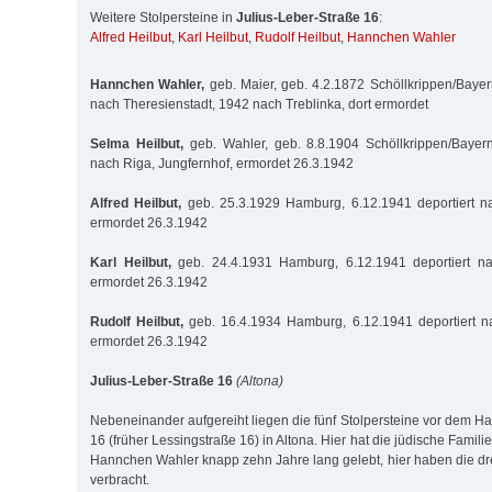
Weitere Stolpersteine in
Julius-Leber-Straße 16
:
Alfred Heilbut
,
Karl Heilbut
,
Rudolf Heilbut
,
Hannchen Wahler
Hannchen Wahler,
geb. Maier, geb. 4.2.1872 Schöllkrippen/Bayern
nach Theresienstadt, 1942 nach Treblinka, dort ermordet
Selma Heilbut,
geb. Wahler, geb. 8.8.1904 Schöllkrippen/Bayern
nach Riga, Jungfernhof, ermordet 26.3.1942
Alfred Heilbut,
geb. 25.3.1929 Hamburg, 6.12.1941 deportiert na
ermordet 26.3.1942
Karl Heilbut,
geb. 24.4.1931 Hamburg, 6.12.1941 deportiert na
ermordet 26.3.1942
Rudolf Heilbut,
geb. 16.4.1934 Hamburg, 6.12.1941 deportiert na
ermordet 26.3.1942
Julius-Leber-Straße 16
(Altona)
Nebeneinander aufgereiht liegen die fünf Stolpersteine vor dem H
16 (früher Lessingstraße 16) in Altona. Hier hat die jüdische Famil
Hannchen Wahler knapp zehn Jahre lang gelebt, hier haben die dre
verbracht.