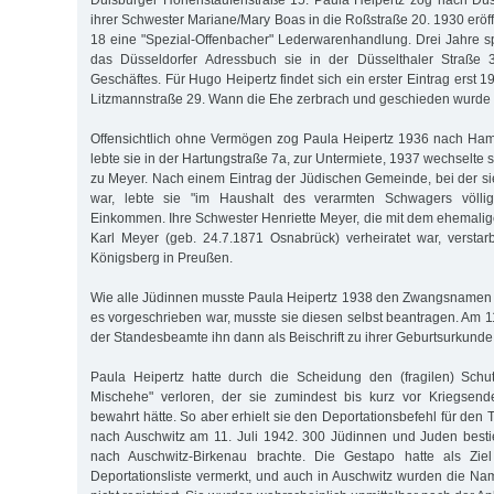
Duisburger Hohenstaufenstraße 15. Paula Heipertz zog nach Düs
ihrer Schwester Mariane/Mary Boas in die Roßstraße 20. 1930 erö
18 eine "Spezial-Offenbacher" Lederwarenhandlung. Drei Jahre s
das Düsseldorfer Adressbuch sie in der Düsselthaler Straße
Geschäftes. Für Hugo Heipertz findet sich ein erster Eintrag erst 1
Litzmannstraße 29. Wann die Ehe zerbrach und geschieden wurde is
Offensichtlich ohne Vermögen zog Paula Heipertz 1936 nach Ham
lebte sie in der Hartungstraße 7a, zur Untermiete, 1937 wechselte s
zu Meyer. Nach einem Eintrag der Jüdischen Gemeinde, bei der sie
war, lebte sie "im Haushalt des verarmten Schwagers völlig
Einkommen. Ihre Schwester Henriette Meyer, die mit dem ehemalig
Karl Meyer (geb. 24.7.1871 Osnabrück) verheiratet war, versta
Königsberg in Preußen.
Wie alle Jüdinnen musste Paula Heipertz 1938 den Zwangsnamen
es vorgeschrieben war, musste sie diesen selbst beantragen. Am 
der Standesbeamte ihn dann als Beischrift zu ihrer Geburtsurkunde 
Paula Heipertz hatte durch die Scheidung den (fragilen) Schutz
Mischehe" verloren, der sie zumindest bis kurz vor Kriegsend
bewahrt hätte. So aber erhielt sie den Deportationsbefehl für de
nach Auschwitz am 11. Juli 1942. 300 Jüdinnen und Juden besti
nach Auschwitz-Birkenau brachte. Die Gestapo hatte als Ziel
Deportationsliste vermerkt, und auch in Auschwitz wurden die Na