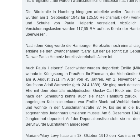
nicht registriert. Sie wurden wahrscheinlich unmittelbar nach der A
Die Bürokratie in Hamburg hingegen arbeitete weiter: Durch ei
wurden am 1. September 1942 für 125,50 Reichsmark (RM) wenig
und Schuhe von Paula Heipertz versteigert. Abzüglic
Versicherungskosten wurden 117,65 RM auf das Konto der Hamb
überwiesen.
Nach dem Krieg wurde die Hamburger Bürokratie noch einmal täti
erklärte sie den Zwangsnamen "Sara" auf der Beischrift zur Gebur
Da war Paula Heipertz bereits viereinhalb Jahre tot.
Auch Paula Heipertz’ Geschwister wurden deportiert: Emilie (Mile
wohnte in Königsberg in Preußen. Ihr Ehemann, der Viehhändler 
am 9. August 1911 im Alter von 45 Jahren. Am 2. November 19
Kaufmann Adolf Warnecke (geb. 24.4.1889). Sie ging nach dessen
Ehe mit dem ebenfalls nichtjüdischen Gustav Carl Block ein. Die
nach der Scheidung kehrte auch sie nach Hamburg zurück. 
angelegten Kultussteuerkarte war Emilie Block auf Wohlfahrtun
und wohnte in der Curschmannstraße 37 IV, bis sie in die Bu
sogenanntes Judenhaus umziehen musste. Am 6. Dezember 1941 
Jungfernhof deportiert. Auf der Deportationsliste steht sie mit 
Beruf wurde Buchhalterin angegeben.
Mariane/Mary Levy hatte am 18. Oktober 1910 den Kaufmann Phi