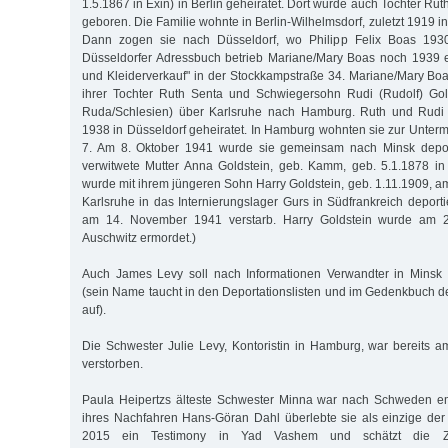
1.5.1867 in Exin) in Berlin geheiratet. Dort wurde auch Tochter Ru
geboren. Die Familie wohnte in Berlin-Wilhelmsdorf, zuletzt 1919 i
Dann zogen sie nach Düsseldorf, wo Philipp Felix Boas 193
Düsseldorfer Adressbuch betrieb Mariane/Mary Boas noch 1939 e
und Kleiderverkauf" in der Stockkampstraße 34. Mariane/Mary Bo
ihrer Tochter Ruth Senta und Schwiegersohn Rudi (Rudolf) Gold
Ruda/Schlesien) über Karlsruhe nach Hamburg. Ruth und Rudi 
1938 in Düsseldorf geheiratet. In Hamburg wohnten sie zur Untermi
7. Am 8. Oktober 1941 wurde sie gemeinsam nach Minsk deporti
verwitwete Mutter Anna Goldstein, geb. Kamm, geb. 5.1.1878 in
wurde mit ihrem jüngeren Sohn Harry Goldstein, geb. 1.11.1909, a
Karlsruhe in das Internierungslager Gurs in Südfrankreich deport
am 14. November 1941 verstarb. Harry Goldstein wurde am 
Auschwitz ermordet.)
Auch James Levy soll nach Informationen Verwandter in Minsk
(sein Name taucht in den Deportationslisten und im Gedenkbuch d
auf).
Die Schwester Julie Levy, Kontoristin in Hamburg, war bereits
verstorben.
Paula Heipertzs älteste Schwester Minna war nach Schweden em
ihres Nachfahren Hans-Göran Dahl überlebte sie als einzige der F
2015 ein Testimony in Yad Vashem und schätzt die Z