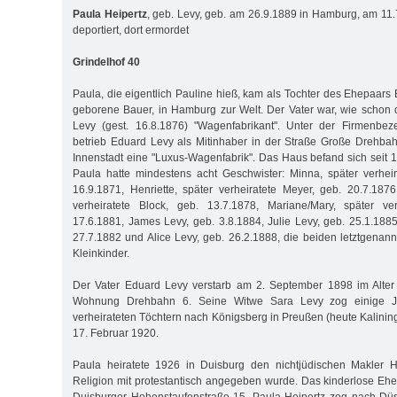
Paula Heipertz
, geb. Levy, geb. am 26.9.1889 in Hamburg, am 11
deportiert, dort ermordet
Grindelhof 40
Paula, die eigentlich Pauline hieß, kam als Tochter des Ehepaars
geborene Bauer, in Hamburg zur Welt. Der Vater war, wie schon
Levy (gest. 16.8.1876) "Wagenfabrikant". Unter der Firmenbez
betrieb Eduard Levy als Mitinhaber in der Straße Große Drehba
Innenstadt eine "Luxus-Wagenfabrik". Das Haus befand sich seit 1
Paula hatte mindestens acht Geschwister: Minna, später verheir
16.9.1871, Henriette, später verheiratete Meyer, geb. 20.7.1876,
verheiratete Block, geb. 13.7.1878, Mariane/Mary, später ve
17.6.1881, James Levy, geb. 3.8.1884, Julie Levy, geb. 25.1.1885
27.7.1882 und Alice Levy, geb. 26.2.1888, die beiden letztgenann
Kleinkinder.
Der Vater Eduard Levy verstarb am 2. September 1898 im Alter
Wohnung Drehbahn 6. Seine Witwe Sara Levy zog einige Ja
verheirateten Töchtern nach Königsberg in Preußen (heute Kalining
17. Februar 1920.
Paula heiratete 1926 in Duisburg den nichtjüdischen Makler 
Religion mit protestantisch angegeben wurde. Das kinderlose Ehe