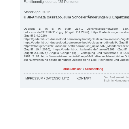
Familienmitglieder auf 25 Personen.
Stand: April 2026
© Jil-Aminata Gasirabo, Julia Schoeler/Änderungen u. Ergänzu
Quellen: 1; 5; 8; 9; StaH 214-1 Gerichtsvollzieherwesen 330. htt
holocaust.de/OT420711-5.jpg (Zugriff 2.4.2026); https://collections.yadva
(Zugriff 2.4.2026);
https://gedenkbuch-duesseldorf.de/memory-book/goldstein-max-moses/ (Zugriff
https://gedenkbuch-duesseldorf.de/memory-book/goldstein-rudi-rudolf/; (Zugriff
https://stadtgeschichte.karlsruhe.de/fileadmin/user_upload/07_Mandantense
(Zugriff 10.4.2026); https://gedenkbuch.karlsruhe.de/namen/1269 (Zugriff
(Zugriff 2.4.2026); Angela Genger (Hg.), Verfolgung und Widerstand in Dü
1981, S. 61, https://www.wikitree.com/wiki/Levy-4442; diverse Adressbücher Du
Zur Nummerierung häufig genutzter Quellen siehe Link "Recherche und Quelle
druckansicht
/
Seitenanfang
Der Stolperstein i
IMPRESSUM / DATENSCHUTZ
KONTAKT
Stein in Hamburg v