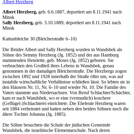
Albert Herzberg
Albert Herzberg,
geb. 6.6.1887, deportiert am 8.11.1941 nach
Minsk
Sally Herzberg,
geb. 3.10.1889, deportiert am 8.11.1941 nach
Minsk
Kattunbleiche 30 (Bleicherstraße 6–10)
Die Brüder Albert und Sally Herzberg wurden in Wandsbek als
Söhne des Semmy Herzberg (Jg. 1852) und der aus Hamburg
stammenden Henriette, geb. Moses (Jg. 1852) geboren. Sie
verbrachten den Großteil ihres Lebens in Wandsbek, genau
genommen in der damaligen Bleicherstraße. Die Herzbergs zogen
zwischen 1892 und 1928 innerhalb der Straße öfter um, was auf
instabile wirtschaftliche Verhältnisse schließen lässt. So lebten sie in
den Häusern Nr. 11, Nr. 6–10 und wieder Nr. 10. Die Familie des
Vaters stammte aus Niedersachsen. Von Beruf Schlachter/Schächter,
kam er nach Wandsbek, wo er eine (vermutlich) koschere
(Geflügel-)Schlachterei einrichtete. Die Eheleute Herzberg waren
seit 1884 verheiratet und hatten neben den beiden Söhnen noch die
ältere Tochter Johanna (Jg. 1885).
Die Söhne besuchten die Schule der jüdischen Gemeinde
Wandsbek, die israelitische Elementarschule. Nach deren