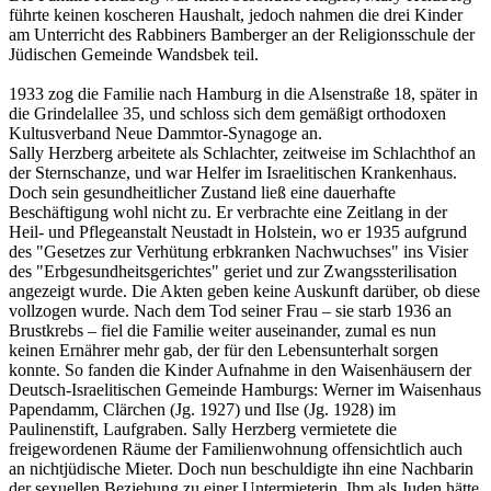
führte keinen koscheren Haushalt, jedoch nahmen die drei Kinder
am Unterricht des Rabbiners Bamberger an der Religionsschule der
Jüdischen Gemeinde Wandsbek teil.
1933 zog die Familie nach Hamburg in die Alsenstraße 18, später in
die Grindelallee 35, und schloss sich dem gemäßigt orthodoxen
Kultusverband Neue Dammtor-Synagoge an.
Sally Herzberg arbeitete als Schlachter, zeitweise im Schlachthof an
der Sternschanze, und war Helfer im Israelitischen Krankenhaus.
Doch sein gesundheitlicher Zustand ließ eine dauerhafte
Beschäftigung wohl nicht zu. Er verbrachte eine Zeitlang in der
Heil- und Pflegeanstalt Neustadt in Holstein, wo er 1935 aufgrund
des "Gesetzes zur Verhütung erbkranken Nachwuchses" ins Visier
des "Erbgesundheitsgerichtes" geriet und zur Zwangssterilisation
angezeigt wurde. Die Akten geben keine Auskunft darüber, ob diese
vollzogen wurde. Nach dem Tod seiner Frau – sie starb 1936 an
Brustkrebs – fiel die Familie weiter auseinander, zumal es nun
keinen Ernährer mehr gab, der für den Lebensunterhalt sorgen
konnte. So fanden die Kinder Aufnahme in den Waisenhäusern der
Deutsch-Israelitischen Gemeinde Hamburgs: Werner im Waisenhaus
Papendamm, Clärchen (Jg. 1927) und Ilse (Jg. 1928) im
Paulinenstift, Laufgraben. Sally Herzberg vermietete die
freigewordenen Räume der Familienwohnung offensichtlich auch
an nichtjüdische Mieter. Doch nun beschuldigte ihn eine Nachbarin
der sexuellen Beziehung zu einer Untermieterin. Ihm als Juden hätte