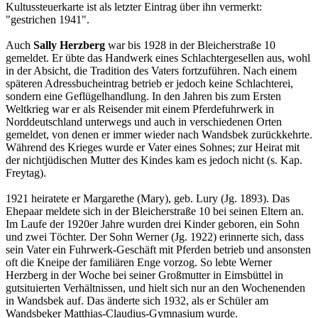
Kultussteuerkarte ist als letzter Eintrag über ihn vermerkt:
"gestrichen 1941".
Auch
Sally Herzberg
war bis 1928 in der Bleicherstraße 10
gemeldet. Er übte das Handwerk eines Schlachtergesellen aus, wohl
in der Absicht, die Tradition des Vaters fortzuführen. Nach einem
späteren Adressbucheintrag betrieb er jedoch keine Schlachterei,
sondern eine Geflügelhandlung. In den Jahren bis zum Ersten
Weltkrieg war er als Reisender mit einem Pferdefuhrwerk in
Norddeutschland unterwegs und auch in verschiedenen Orten
gemeldet, von denen er immer wieder nach Wandsbek zurückkehrte.
Während des Krieges wurde er Vater eines Sohnes; zur Heirat mit
der nichtjüdischen Mutter des Kindes kam es jedoch nicht (s. Kap.
Freytag).
1921 heiratete er Margarethe (Mary), geb. Lury (Jg. 1893). Das
Ehepaar meldete sich in der Bleicherstraße 10 bei seinen Eltern an.
Im Laufe der 1920er Jahre wurden drei Kinder geboren, ein Sohn
und zwei Töchter. Der Sohn Werner (Jg. 1922) erinnerte sich, dass
sein Vater ein Fuhrwerk-Geschäft mit Pferden betrieb und ansonsten
oft die Kneipe der familiären Enge vorzog. So lebte Werner
Herzberg in der Woche bei seiner Großmutter in Eimsbüttel in
gutsituierten Verhältnissen, und hielt sich nur an den Wochenenden
in Wandsbek auf. Das änderte sich 1932, als er Schüler am
Wandsbeker Matthias-Claudius-Gymnasium wurde.