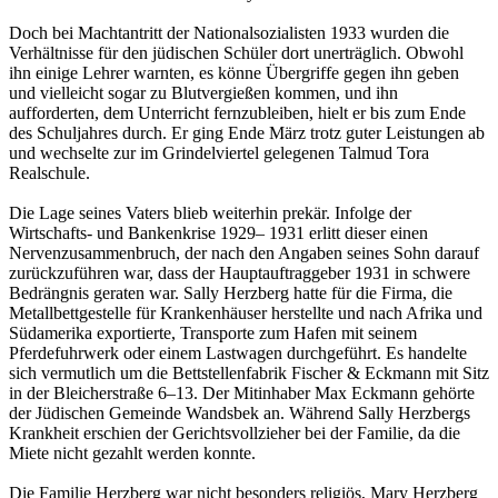
Doch bei Machtantritt der Nationalsozialisten 1933 wurden die
Verhältnisse für den jüdischen Schüler dort unerträglich. Obwohl
ihn einige Lehrer warnten, es könne Übergriffe gegen ihn geben
und vielleicht sogar zu Blutvergießen kommen, und ihn
aufforderten, dem Unterricht fernzubleiben, hielt er bis zum Ende
des Schuljahres durch. Er ging Ende März trotz guter Leistungen ab
und wechselte zur im Grindelviertel gelegenen Talmud Tora
Realschule.
Die Lage seines Vaters blieb weiterhin prekär. Infolge der
Wirtschafts- und Bankenkrise 1929– 1931 erlitt dieser einen
Nervenzusammenbruch, der nach den Angaben seines Sohn darauf
zurückzuführen war, dass der Hauptauftraggeber 1931 in schwere
Bedrängnis geraten war. Sally Herzberg hatte für die Firma, die
Metallbettgestelle für Krankenhäuser herstellte und nach Afrika und
Südamerika exportierte, Transporte zum Hafen mit seinem
Pferdefuhrwerk oder einem Lastwagen durchgeführt. Es handelte
sich vermutlich um die Bettstellenfabrik Fischer & Eckmann mit Sitz
in der Bleicherstraße 6–13. Der Mitinhaber Max Eckmann gehörte
der Jüdischen Gemeinde Wandsbek an. Während Sally Herzbergs
Krankheit erschien der Gerichtsvollzieher bei der Familie, da die
Miete nicht gezahlt werden konnte.
Die Familie Herzberg war nicht besonders religiös, Mary Herzberg