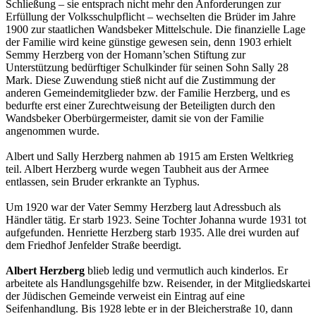
Schließung – sie entsprach nicht mehr den Anforderungen zur
Erfüllung der Volksschulpflicht – wechselten die Brüder im Jahre
1900 zur staatlichen Wandsbeker Mittelschule. Die finanzielle Lage
der Familie wird keine günstige gewesen sein, denn 1903 erhielt
Semmy Herzberg von der Homann’schen Stiftung zur
Unterstützung bedürftiger Schulkinder für seinen Sohn Sally 28
Mark. Diese Zuwendung stieß nicht auf die Zustimmung der
anderen Gemeindemitglieder bzw. der Familie Herzberg, und es
bedurfte erst einer Zurechtweisung der Beteiligten durch den
Wandsbeker Oberbürgermeister, damit sie von der Familie
angenommen wurde.
Albert und Sally Herzberg nahmen ab 1915 am Ersten Weltkrieg
teil. Albert Herzberg wurde wegen Taubheit aus der Armee
entlassen, sein Bruder erkrankte an Typhus.
Um 1920 war der Vater Semmy Herzberg laut Adressbuch als
Händler tätig. Er starb 1923. Seine Tochter Johanna wurde 1931 tot
aufgefunden. Henriette Herzberg starb 1935. Alle drei wurden auf
dem Friedhof Jenfelder Straße beerdigt.
Albert Herzberg
blieb ledig und vermutlich auch kinderlos. Er
arbeitete als Handlungsgehilfe bzw. Reisender, in der Mitgliedskartei
der Jüdischen Gemeinde verweist ein Eintrag auf eine
Seifenhandlung. Bis 1928 lebte er in der Bleicherstraße 10, dann