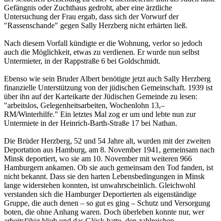
Gefängnis oder Zuchthaus gedroht, aber eine ärztliche
Untersuchung der Frau ergab, dass sich der Vorwurf der
"Rassenschande" gegen Sally Herzberg nicht erhärten ließ.
Nach diesem Vorfall kündigte er die Wohnung, verlor so jedoch
auch die Möglichkeit, etwas zu verdienen. Er wurde nun selbst
Untermieter, in der Rappstraße 6 bei Goldschmidt.
Ebenso wie sein Bruder Albert benötigte jetzt auch Sally Herzberg
finanzielle Unterstützung von der jüdischen Gemeinschaft. 1939 ist
über ihn auf der Karteikarte der Jüdischen Gemeinde zu lesen:
"arbeitslos, Gelegenheitsarbeiten, Wochenlohn 13,–
RM/Winterhilfe." Ein letztes Mal zog er um und lebte nun zur
Untermiete in der Heinrich-Barth-Straße 17 bei Nathan.
Die Brüder Herzberg, 52 und 54 Jahre alt, wurden mit der zweiten
Deportation aus Hamburg, am 8. November 1941, gemeinsam nach
Minsk deportiert, wo sie am 10. November mit weiteren 966
Hamburgern ankamen. Ob sie auch gemeinsam den Tod fanden, ist
nicht bekannt. Dass sie den harten Lebensbedingungen in Minsk
lange widerstehen konnten, ist unwahrscheinlich. Gleichwohl
verstanden sich die Hamburger Deportierten als eigenständige
Gruppe, die auch denen – so gut es ging – Schutz und Versorgung
boten, die ohne Anhang waren. Doch überleben konnte nur, wer
arbeitsfähig blieb und das Glück hatte, den zahlreichen