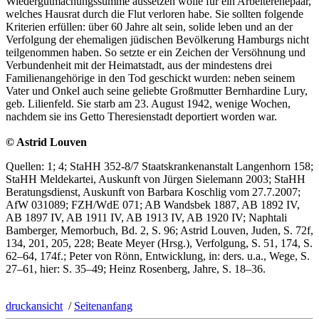
Wiedergutmachungssumme aussetzen wolle für ein Arbeiterehepaar,
welches Hausrat durch die Flut verloren habe. Sie sollten folgende
Kriterien erfüllen: über 60 Jahre alt sein, solide leben und an der
Verfolgung der ehemaligen jüdischen Bevölkerung Hamburgs nicht
teilgenommen haben. So setzte er ein Zeichen der Versöhnung und
Verbundenheit mit der Heimatstadt, aus der mindestens drei
Familienangehörige in den Tod geschickt wurden: neben seinem
Vater und Onkel auch seine geliebte Großmutter Bernhardine Lury,
geb. Lilienfeld. Sie starb am 23. August 1942, wenige Wochen,
nachdem sie ins Getto Theresienstadt deportiert worden war.
© Astrid Louven
Quellen: 1; 4; StaHH 352-8/7 Staatskrankenanstalt Langenhorn 158;
StaHH Meldekartei, Auskunft von Jürgen Sielemann 2003; StaHH
Beratungsdienst, Auskunft von Barbara Koschlig vom 27.7.2007;
AfW 031089; FZH/WdE 071; AB Wandsbek 1887, AB 1892 IV,
AB 1897 IV, AB 1911 IV, AB 1913 IV, AB 1920 IV; Naphtali
Bamberger, Memorbuch, Bd. 2, S. 96; Astrid Louven, Juden, S. 72f,
134, 201, 205, 228; Beate Meyer (Hrsg.), Verfolgung, S. 51, 174, S.
62–64, 174f.; Peter von Rönn, Entwicklung, in: ders. u.a., Wege, S.
27–61, hier: S. 35–49; Heinz Rosenberg, Jahre, S. 18–36.
druckansicht
/
Seitenanfang