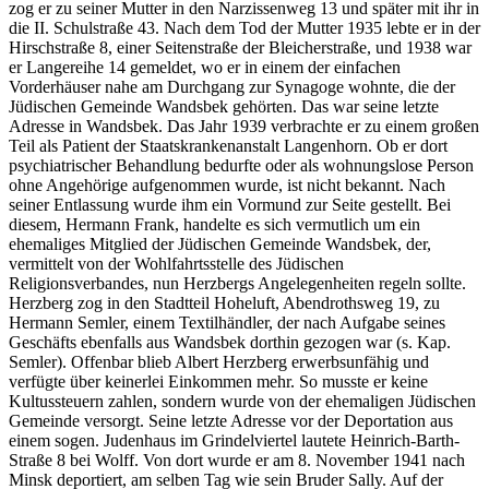
zog er zu seiner Mutter in den Narzissenweg 13 und später mit ihr in
die II. Schulstraße 43. Nach dem Tod der Mutter 1935 lebte er in der
Hirschstraße 8, einer Seitenstraße der Bleicherstraße, und 1938 war
er Langereihe 14 gemeldet, wo er in einem der einfachen
Vorderhäuser nahe am Durchgang zur Synagoge wohnte, die der
Jüdischen Gemeinde Wandsbek gehörten. Das war seine letzte
Adresse in Wandsbek. Das Jahr 1939 verbrachte er zu einem großen
Teil als Patient der Staatskrankenanstalt Langenhorn. Ob er dort
psychiatrischer Behandlung bedurfte oder als wohnungslose Person
ohne Angehörige aufgenommen wurde, ist nicht bekannt. Nach
seiner Entlassung wurde ihm ein Vormund zur Seite gestellt. Bei
diesem, Hermann Frank, handelte es sich vermutlich um ein
ehemaliges Mitglied der Jüdischen Gemeinde Wandsbek, der,
vermittelt von der Wohlfahrtsstelle des Jüdischen
Religionsverbandes, nun Herzbergs Angelegenheiten regeln sollte.
Herzberg zog in den Stadtteil Hoheluft, Abendrothsweg 19, zu
Hermann Semler, einem Textilhändler, der nach Aufgabe seines
Geschäfts ebenfalls aus Wandsbek dorthin gezogen war (s. Kap.
Semler). Offenbar blieb Albert Herzberg erwerbsunfähig und
verfügte über keinerlei Einkommen mehr. So musste er keine
Kultussteuern zahlen, sondern wurde von der ehemaligen Jüdischen
Gemeinde versorgt. Seine letzte Adresse vor der Deportation aus
einem sogen. Judenhaus im Grindelviertel lautete Heinrich-Barth-
Straße 8 bei Wolff. Von dort wurde er am 8. November 1941 nach
Minsk deportiert, am selben Tag wie sein Bruder Sally. Auf der