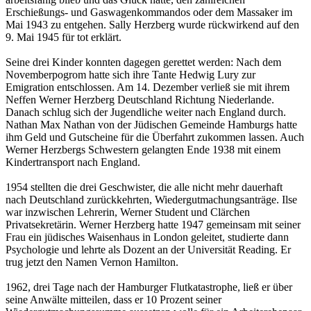
Erschießungs- und Gaswagenkommandos oder dem Massaker im
Mai 1943 zu entgehen. Sally Herzberg wurde rückwirkend auf den
9. Mai 1945 für tot erklärt.
Seine drei Kinder konnten dagegen gerettet werden: Nach dem
Novemberpogrom hatte sich ihre Tante Hedwig Lury zur
Emigration entschlossen. Am 14. Dezember verließ sie mit ihrem
Neffen Werner Herzberg Deutschland Richtung Niederlande.
Danach schlug sich der Jugendliche weiter nach England durch.
Nathan Max Nathan von der Jüdischen Gemeinde Hamburgs hatte
ihm Geld und Gutscheine für die Überfahrt zukommen lassen. Auch
Werner Herzbergs Schwestern gelangten Ende 1938 mit einem
Kindertransport nach England.
1954 stellten die drei Geschwister, die alle nicht mehr dauerhaft
nach Deutschland zurückkehrten, Wiedergutmachungsanträge. Ilse
war inzwischen Lehrerin, Werner Student und Clärchen
Privatsekretärin. Werner Herzberg hatte 1947 gemeinsam mit seiner
Frau ein jüdisches Waisenhaus in London geleitet, studierte dann
Psychologie und lehrte als Dozent an der Universität Reading. Er
trug jetzt den Namen Vernon Hamilton.
1962, drei Tage nach der Hamburger Flutkatastrophe, ließ er über
seine Anwälte mitteilen, dass er 10 Prozent seiner