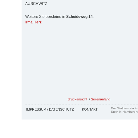
AUSCHWITZ
Weitere Stolpersteine in
Scheideweg 14
:
Irma Herz
druckansicht
/
Seitenanfang
Der Stolperstein i
IMPRESSUM / DATENSCHUTZ
KONTAKT
Stein in Hamburg v