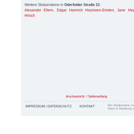
Weitere Stolpersteine in
Oderfelder Straße 21
:
Alexander Ellern
,
Edgar Heinrich Heymann-Emden
,
Jane He
Hirsch
druckansicht
/
Seitenanfang
Der Stolperstein i
IMPRESSUM / DATENSCHUTZ
KONTAKT
Stein in Hamburg v