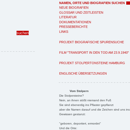
NAMEN, ORTE UND BIOGRAFIEN SUCHEN
NEUE BIOGRAFIEN
GLOSSAR UND ZEITLEISTEN
LITERATUR
DOKUMENTATIONEN
PRESSEBERICHTE
LINKS
PROJEKT BIOGRAFISCHE SPURENSUCHE
FILM "TRANSPORT IN DEN TOD AM 23.9.1940"
PROJEKT STOLPERTONSTEINE HAMBURG
ENGLISCHE ÜBERSETZUNGEN
Vom Stolpern
Die Stolpersteine?
Nein, an ihnen stößt niemand den Fuß
Sie sind ebenerdig ins Pflaster gepflanzt
aber die Namen darauf und die Zeichen sind uns ins
Gewissen gestanzt:
"geboren, deportiert, ermordet"
Und die Orte: