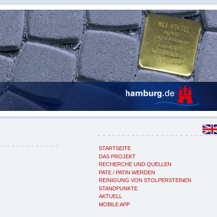
STARTSEITE
DAS PROJEKT
RECHERCHE UND QUELLEN
PATE / PATIN WERDEN
REINIGUNG VON STOLPERSTEINEN
STANDPUNKTE
AKTUELL
MOBILE APP