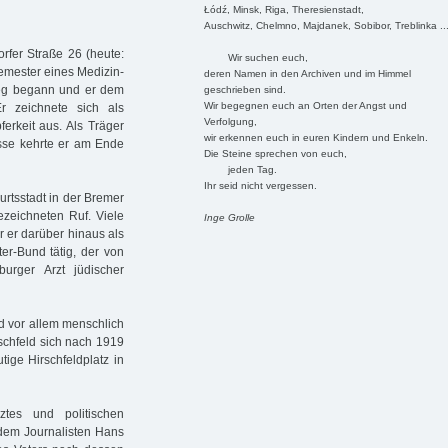
Łódź, Minsk, Riga, Theresienstadt,
Auschwitz, Chelmno, Majdanek, Sobibor, Treblinka ..
fer Straße 26 (heute:
Wir suchen euch,
Semester eines Medizin­
deren Namen in den Archiven und im Himmel
rieg begann und er dem
geschrieben sind.
Wir begegnen euch an Orten der Angst und
r zeichnete sich als
Verfolgung,
ferkeit aus. Als Träger
wir erkennen euch in euren Kindern und Enkeln.
sse kehrte er am Ende
Die Steine sprechen von euch,
jeden Tag.
Ihr seid nicht vergessen.
urtsstadt in der Bremer
ezeichneten Ruf. Viele
Inge Grolle
r er darüber hinaus als
ter-Bund tätig, der von
urger Arzt jüdischer
nd vor allem menschlich
schfeld sich nach 1919
ige Hirschfeldplatz in
tes und politischen
 dem Journalisten Hans