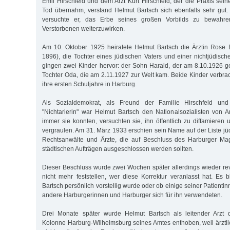
Emil Hirschfeld und dem Arzt Kurt Hirschfeld, der die Praxis sei
Tod übernahm, verstand Helmut Bartsch sich ebenfalls sehr gut
versuchte er, das Erbe seines großen Vorbilds zu bewahr
Verstorbenen weiterzuwirken.
Am 10. Oktober 1925 heiratete Helmut Bartsch die Ärztin Rose 
1896), die Tochter eines jüdischen Vaters und einer nichtjüdisch
gingen zwei Kinder hervor: der Sohn Harald, der am 8.10.1926 
Tochter Oda, die am 2.11.1927 zur Welt kam. Beide Kinder verbrac
ihre ersten Schuljahre in Harburg.
Als Sozialdemokrat, als Freund der Familie Hirschfeld un
"Nichtarierin" war Helmut Bartsch den Nationalsozialisten von
immer sie konnten, versuchten sie, ihn öffentlich zu diffamieren
vergraulen. Am 31. März 1933 erschien sein Name auf der Liste jü
Rechtsanwälte und Ärzte, die auf Beschluss des Harburger Magi
städtischen Aufträgen ausgeschlossen werden sollten.
Dieser Beschluss wurde zwei Wochen später allerdings wieder revi
nicht mehr feststellen, wer diese Korrektur veranlasst hat. Es b
Bartsch persönlich vorstellig wurde oder ob einige seiner Patienti
andere Harburgerinnen und Harburger sich für ihn verwendeten.
Drei Monate später wurde Helmut Bartsch als leitender Arzt de
Kolonne Harburg-Wilhelmsburg seines Amtes enthoben, weil ärztlic