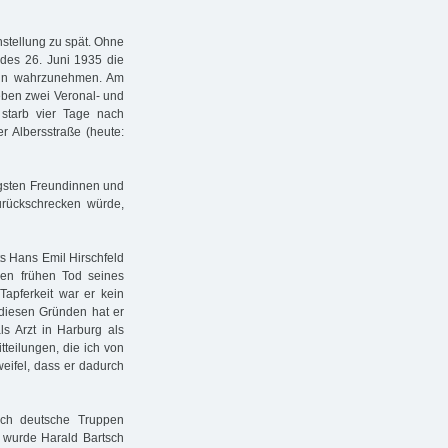
nstellung zu spät. Ohne
 des 26. Juni 1935 die
min wahrzunehmen. Am
eben zwei Veronal- und
 starb vier Tage nach
r Albersstraße (heute:
ngsten Freundinnen und
urückschrecken würde,
s Hans Emil Hirschfeld
den frühen Tod seines
Tapferkeit war er kein
 diesen Gründen hat er
ls Arzt in Harburg als
teilungen, die ich von
eifel, dass er dadurch
rch deutsche Truppen
" wurde Harald Bartsch