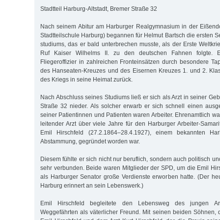
Stadtteil Harburg-Altstadt, Bremer Straße 32
Nach seinem Abitur am Harburger Realgymnasium in der Eißendor
Stadtteilschule Harburg) begannen für Helmut Bartsch die ersten 
studiums, das er bald unterbrechen musste, als der Erste Weltk
Ruf Kaiser Wilhelms II. zu den deutschen Fahnen folgte. E
Fliegeroffizier in zahlreichen Fronteinsätzen durch besondere Tap
des Hanseaten-Kreu­zes und des Eisernen Kreuzes 1. und 2. Kla
des Kriegs in seine Heimat zurück.
Nach Abschluss seines Studiums ließ er sich als Arzt in seiner Geb
Straße 32 nieder. Als solcher erwarb er sich schnell einen ausg
seiner Patientinnen und Patienten waren Arbeiter. Ehrenamtlich wa
leitender Arzt über viele Jahre für den Harburger Arbeiter-Samari
Emil Hirschfeld (27.2.1864–28.4.1927), einem bekannten Harb
Abstammung, gegründet worden war.
Diesem fühlte er sich nicht nur beruflich, sondern auch politisch u
sehr verbunden. Beide waren Mitglieder der SPD, um die Emil Hir
als Harburger Senator große Verdienste erworben hatte. (Der heut
Harburg erinnert an sein Lebenswerk.)
Emil Hirschfeld begleitete den Lebensweg des jungen Arz
Weggefährten als väterlicher Freund. Mit seinen beiden Söhnen,