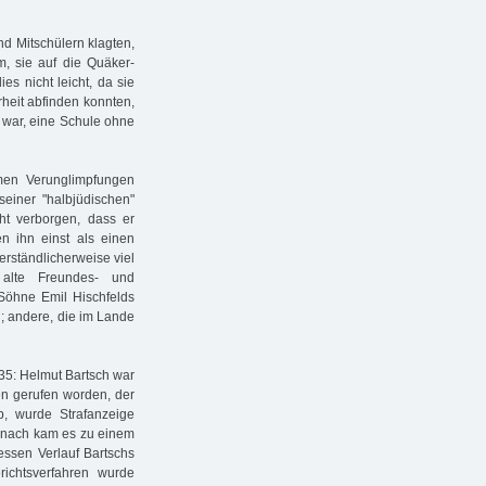
d Mitschülern klagten,
, sie auf die Quäker-
es nicht leicht, da sie
rheit abfinden konnten,
h war, eine Schule ohne
men Verunglimpfungen
einer "halbjüdischen"
ht verborgen, dass er
n ihn einst als einen
erständlicherweise viel
 alte Freundes- und
Söhne Emil Hischfelds
; andere, die im Lande
935: Helmut Bartsch war
en gerufen worden, der
rb, wurde Strafanzeige
danach kam es zu einem
essen Verlauf Bartschs
richtsverfahren wurde