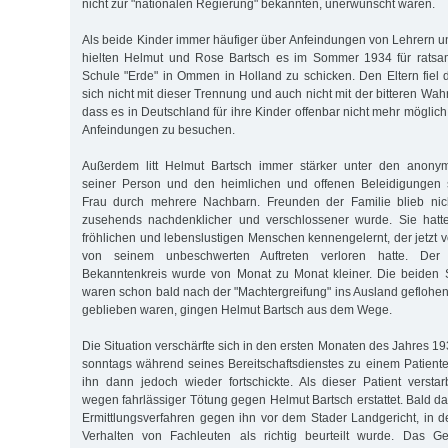
nicht zur "nationalen Regierung" bekannten, unerwünscht waren.
Als beide Kinder immer häufiger über Anfeindungen von Lehrern un
hielten Helmut und Rose Bartsch es im Sommer 1934 für ratsam
Schule "Erde" in Ommen in Holland zu schicken. Den Eltern fiel di
sich nicht mit dieser Trennung und auch nicht mit der bitteren Wah
dass es in Deutschland für ihre Kinder offenbar nicht mehr möglic
Anfeindungen zu besuchen.
Außerdem litt Helmut Bartsch immer stärker unter den anony
seiner Person und den heimlichen und offenen Beleidigungen s
Frau durch mehrere Nachbarn. Freunden der Familie blieb nic
zusehends nachdenklicher und verschlossener wurde. Sie hatte
fröhlichen und lebenslustigen Menschen kennengelernt, der jetzt v
von seinem unbeschwerten Auftreten verloren hatte. Der
Bekanntenkreis wurde von Monat zu Monat kleiner. Die beiden 
waren schon bald nach der "Machtergreifung" ins Ausland geflohen
geblieben waren, gingen Helmut Bartsch aus dem Wege.
Die Situation verschärfte sich in den ersten Monaten des Jahres 1
sonntags während seines Bereitschaftsdienstes zu einem Patient
ihn dann jedoch wieder fortschickte. Als dieser Patient versta
wegen fahrlässiger Tötung gegen Helmut Bartsch erstattet. Bald 
Ermittlungsverfahren gegen ihn vor dem Stader Landgericht, in d
Verhalten von Fachleuten als richtig beurteilt wurde. Das Ge