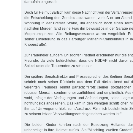
daraufhin eingestellt.
Doch für Helmut Bartsch kam diese Nachricht von der Verfahrensei
die Entscheidung des Gerichts abzuwarten, verließ er am Abend
Wohnung in der Bremer Straße, um angeblich noch einen Ter
nächsten Morgen fand seine Frau ihn bewusstlos in der Garage n
Morphiumspritzen. Alle Rettungsversuche waren vergeblich. Er
seiner Einlieferung in das Harburger Mariahilf-Krankenhaus in de
Knoopstraße).
Zur Trauerfeier auf dem Ohlsdorfer Friedhof erschienen nur die e
Freunde, da viele befürchteten, dass die NSDAP nicht davor z
Spitzel unter die Trauernden zu schleusen.
Der spätere Senatsdirektor und Pressesprecher des Berliner Senat
schrieb nach seiner Rückkehr aus dem Exil rückblickend auf 
verehrten Freundes Helmut Bartsch: "Trotz [seiner] soldatischen 
robuster Mensch, sondern eher zartfühlend und empfindlich. Aus
wohl, infolge der Verfolgungen und Anfeindungen, seine Lage a
hoffnungslos angesehen. Das kam in den wenigen schriftlichen Mit
ihm auf Umwegen erhielt, zum Ausdruck. Für mich besteht kein Zw
zu seinem letzten Verzweiflungsschritt getrieben worden ist."
Die beiden Kinder kehrten nach der Besetzung Hollands du
unbehelligt in ihre Heimat zurück. Als "Mischling zweiten Grades