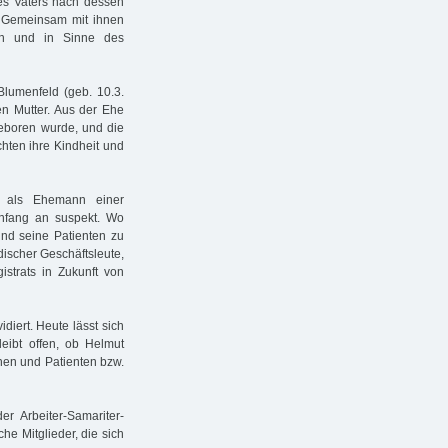
nes Vaters nach dessen
. Gemeinsam mit ihnen
en und in Sinne des
Blumenfeld (geb. 10.3.
en Mutter. Aus der Ehe
geboren wurde, und die
hten ihre Kindheit und
d als Ehemann einer
 Anfang an suspekt. Wo
 und seine Patienten zu
discher Geschäftsleute,
strats in Zukunft von
diert. Heute lässt sich
leibt offen, ob Helmut
nnen und Patienten bzw.
r Arbeiter-Samariter-
he Mitglieder, die sich