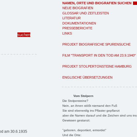
NAMEN, ORTE UND BIOGRAFIEN SUCHEN
NEUE BIOGRAFIEN
GLOSSAR UND ZEITLEISTEN
LITERATUR
DOKUMENTATIONEN
PRESSEBERICHTE
LINKS
PROJEKT BIOGRAFISCHE SPURENSUCHE
FILM "TRANSPORT IN DEN TOD AM 23.9.1940"
PROJEKT STOLPERTONSTEINE HAMBURG
ENGLISCHE ÜBERSETZUNGEN
Vom Stolpern
Die Stolpersteine?
Nein, an ihnen stößt niemand den Fuß
Sie sind ebenerdig ins Pflaster gepflanzt
aber die Namen darauf und die Zeichen sind uns ins
Gewissen gestanzt:
"geboren, deportiert, ermordet"
Tod am 30.6.1935
Und die Orte: