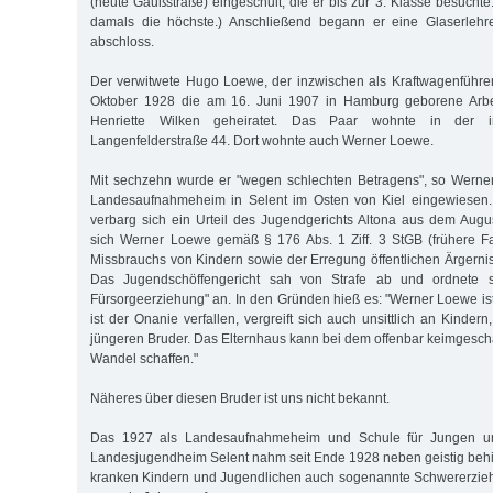
(heute Gaußstraße) eingeschult, die er bis zur 3. Klasse besuchte
damals die höchste.) Anschließend begann er eine Glaserlehre
abschloss.
Der verwitwete Hugo Loewe, der inzwischen als Kraftwagenführer 
Oktober 1928 die am 16. Juni 1907 in Hamburg geborene Arbei
Henriette Wilken geheiratet. Das Paar wohnte in der i
Langenfelderstraße 44. Dort wohnte auch Werner Loewe.
Mit sechzehn wurde er "wegen schlechten Betragens", so Werner
Landesaufnahmeheim in Selent im Osten von Kiel eingewiesen.
verbarg sich ein Urteil des Jugendgerichts Altona aus dem Aug
sich Werner Loewe gemäß § 176 Abs. 1 Ziff. 3 StGB (frühere F
Missbrauchs von Kindern sowie der Erregung öffentlichen Ärgerni
Das Jugendschöffengericht sah von Strafe ab und ordnete sta
Fürsorgeerziehung" an. In den Gründen hieß es: "Werner Loewe ist s
ist der Onanie verfallen, vergreift sich auch unsittlich an Kinde
jüngeren Bruder. Das Elternhaus kann bei dem offenbar keimgesc
Wandel schaffen."
Näheres über diesen Bruder ist uns nicht bekannt.
Das 1927 als Landesaufnahmeheim und Schule für Jungen un
Landesjugendheim Selent nahm seit Ende 1928 neben geistig beh
kranken Kindern und Jugendlichen auch sogenannte Schwererzieh