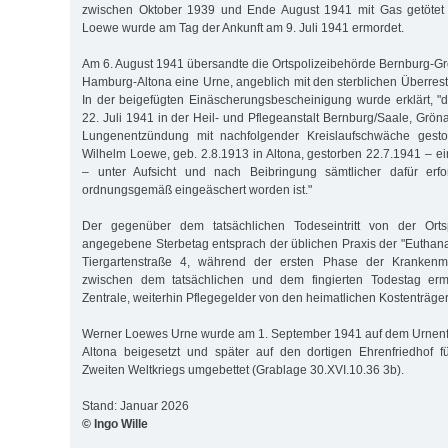
zwischen Oktober 1939 und Ende August 1941 mit Gas getötet
Loewe wurde am Tag der Ankunft am 9. Juli 1941 ermordet.
Am 6. August 1941 übersandte die Ortspolizeibehörde Bernburg-G
Hamburg-Altona eine Urne, angeblich mit den sterblichen Überre
In der beigefügten Einäscherungsbescheinigung wurde erklärt, 
22. Juli 1941 in der Heil- und Pflegeanstalt Bernburg/Saale, Grönae
Lungenentzündung mit nachfolgender Kreislaufschwäche ges
Wilhelm Loewe, geb. 2.8.1913 in Altona, gestorben 22.7.1941 – e
– unter Aufsicht und nach Beibringung sämtlicher dafür erfo
ordnungsgemäß eingeäschert worden ist."
Der gegenüber dem tatsächlichen Todeseintritt von der Ortsp
angegebene Sterbetag entsprach der üblichen Praxis der "Euthanas
Tiergartenstraße 4, während der ersten Phase der Krankenm
zwischen dem tatsächlichen und dem fingierten Todestag ermö
Zentrale, weiterhin Pflegegelder von den heimatlichen Kostenträger
Werner Loewes Urne wurde am 1. September 1941 auf dem Urnenfe
Altona beigesetzt und später auf den dortigen Ehrenfriedhof f
Zweiten Weltkriegs umgebettet (Grablage 30.XVI.10.36 3b).
Stand: Januar 2026
© Ingo Wille