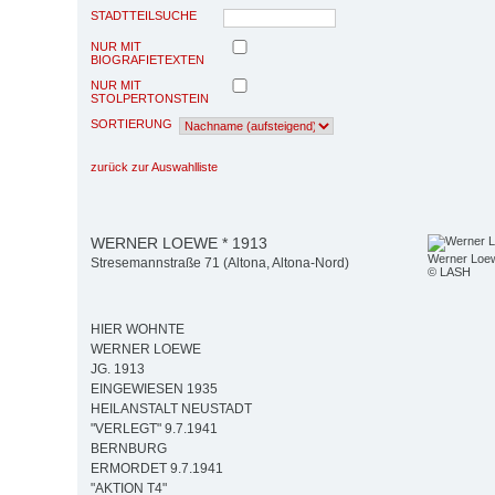
STADTTEILSUCHE
NUR MIT
BIOGRAFIETEXTEN
NUR MIT
STOLPERTONSTEIN
SORTIERUNG
zurück zur Auswahlliste
WERNER LOEWE * 1913
Werner Loe
Stresemannstraße 71 (Altona, Altona-Nord)
© LASH
HIER WOHNTE
WERNER LOEWE
JG. 1913
EINGEWIESEN 1935
HEILANSTALT NEUSTADT
"VERLEGT" 9.7.1941
BERNBURG
ERMORDET 9.7.1941
"AKTION T4"