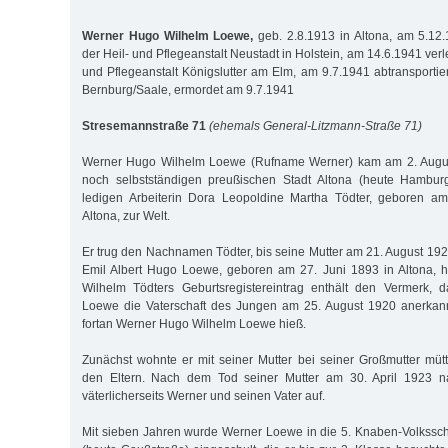
Werner Hugo Wilhelm Loewe,
geb. 2.8.1913 in Altona, am 5.1
der Heil- und Pflegeanstalt Neustadt in Holstein, am 14.6.1941 verl
und Pflegeanstalt Königslutter am Elm, am 9.7.1941 abtransportier
Bernburg/Saale, ermordet am 9.7.1941
Stresemannstraße 71
(ehemals General-Litzmann-Straße 71)
Werner Hugo Wilhelm Loewe (Rufname Werner) kam am 2. Augus
noch selbstständigen preußischen Stadt Altona (heute Hambur
ledigen Arbeiterin Dora Leopoldine Martha Tödter, geboren a
Altona, zur Welt.
Er trug den Nachnamen Tödter, bis seine Mutter am 21. August 
Emil Albert Hugo Loewe, geboren am 27. Juni 1893 in Altona, h
Wilhelm Tödters Geburtsregistereintrag enthält den Vermerk, 
Loewe die Vaterschaft des Jungen am 25. August 1920 anerkan
fortan Werner Hugo Wilhelm Loewe hieß.
Zunächst wohnte er mit seiner Mutter bei seiner Großmutter mütte
den Eltern. Nach dem Tod seiner Mutter am 30. April 1923 n
väterlicherseits Werner und seinen Vater auf.
Mit sieben Jahren wurde Werner Loewe in die 5. Knaben-Volkssch