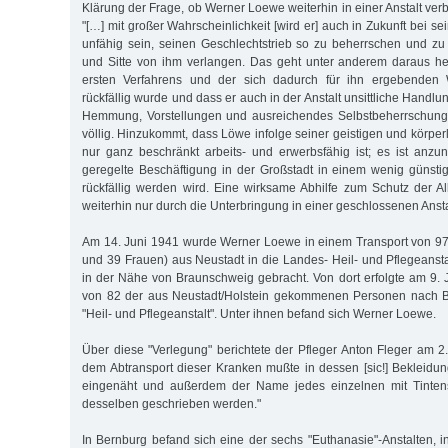
Klärung der Frage, ob Werner Loewe weiterhin in einer Anstalt ver
"[…] mit großer Wahrscheinlichkeit [wird er] auch in Zukunft bei s
unfähig sein, seinen Geschlechtstrieb so zu beherrschen und zu
und Sitte von ihm verlangen. Das geht unter anderem daraus her
ersten Verfahrens und der sich dadurch für ihn ergebenden
rückfällig wurde und dass er auch in der Anstalt unsittliche Hand
Hemmung, Vorstellungen und ausreichendes Selbstbeherrschung
völlig. Hinzukommt, dass Löwe infolge seiner geistigen und körper
nur ganz beschränkt arbeits- und erwerbsfähig ist; es ist anz
geregelte Beschäftigung in der Großstadt in einem wenig günsti
rückfällig werden wird. Eine wirksame Abhilfe zum Schutz der A
weiterhin nur durch die Unterbringung in einer geschlossenen Anstal
Am 14. Juni 1941 wurde Werner Loewe in einem Transport von 97
und 39 Frauen) aus Neustadt in die Landes- Heil- und Pflegeansta
in der Nähe von Braunschweig gebracht. Von dort erfolgte am 9. J
von 82 der aus Neustadt/Holstein gekommenen Personen nach Be
"Heil- und Pflegeanstalt". Unter ihnen befand sich Werner Loewe.
Über diese "Verlegung" berichtete der Pfleger Anton Fleger am 
dem Abtransport dieser Kranken mußte in dessen [sic!] Bekleidu
eingenäht und außerdem der Name jedes einzelnen mit Tintens
desselben geschrieben werden."
In Bernburg befand sich eine der sechs "Euthanasie"-Anstalten,