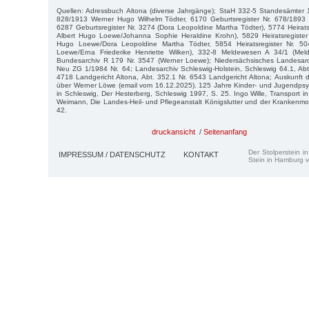
Quellen: Adressbuch Altona (diverse Jahrgänge); StaH 332-5 Standesämter 1
828/1913 Werner Hugo Wilhelm Tödter, 6170 Geburtsregister Nr. 678/1893 
6287 Geburtsregister Nr. 3274 (Dora Leopoldine Martha Tödter), 5774 Heiratsr
Albert Hugo Loewe/Johanna Sophie Heraldine Krohn), 5829 Heiratsregister 
Hugo Loewe/Dora Leopoldine Martha Tödter, 5854 Heiratsregister Nr. 50
Loewe/Erna Friederike Henriette Wilken), 332-8 Meldewesen A 34/1 (Meld
Bundesarchiv R 179 Nr. 3547 (Werner Loewe); Niedersächsisches Landesarch
Neu ZG 1/1984 Nr. 64; Landesarchiv Schleswig-Holstein, Schleswig 64.1, Abt.
4718 Landgericht Altona, Abt. 352.1 Nr. 6543 Landgericht Altona; Auskunft
über Werner Löwe (email vom 16.12.2025). 125 Jahre Kinder- und Jugendpsyc
in Schleswig, Der Hesterberg, Schleswig 1997, S. 25. Ingo Wille, Transport 
Weimann, Die Landes-Heil- und Pflegeanstalt Königslutter und der Krankenm
42.
druckansicht
/
Seitenanfang
Der Stolperstein i
IMPRESSUM / DATENSCHUTZ
KONTAKT
Stein in Hamburg v