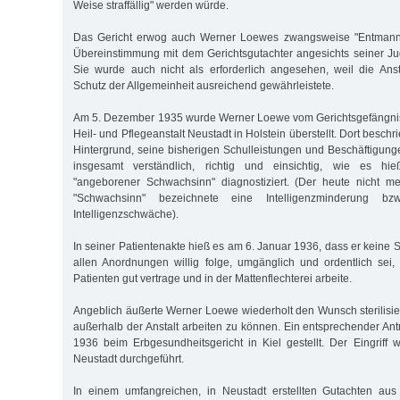
Weise straffällig" werden würde.
Das Gericht erwog auch Werner Loewes zwangsweise "Entmannun
Übereinstimmung mit dem Gerichtsgutachter angesichts seiner Jug
Sie wurde auch nicht als erforderlich angesehen, weil die Ans
Schutz der Allgemeinheit ausreichend gewährleistete.
Am 5. Dezember 1935 wurde Werner Loewe vom Gerichtsgefängnis 
Heil- und Pflegeanstalt Neustadt in Holstein überstellt. Dort beschr
Hintergrund, seine bisherigen Schulleistungen und Beschäftigunge
insgesamt verständlich, richtig und einsichtig, wie es hi
"angeborener Schwachsinn" diagnostiziert. (Der heute nicht me
"Schwachsinn" bezeichnete eine Intelligenzminderung b
Intelligenzschwäche).
In seiner Patientenakte hieß es am 6. Januar 1936, dass er keine S
allen Anordnungen willig folge, umgänglich und ordentlich sei
Patienten gut vertrage und in der Mattenflechterei arbeite.
Angeblich äußerte Werner Loewe wiederholt den Wunsch sterilisi
außerhalb der Anstalt arbeiten zu können. Ein entsprechender Ant
1936 beim Erbgesundheitsgericht in Kiel gestellt. Der Eingriff w
Neustadt durchgeführt.
In einem umfangreichen, in Neustadt erstellten Gutachten au