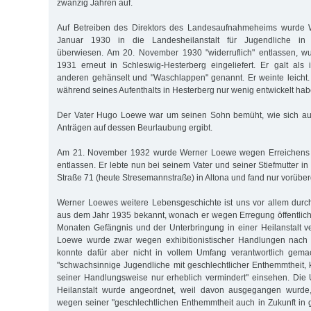
zwanzig Jahren auf.
Auf Betreiben des Direktors des Landesaufnahmeheims wurde
Januar 1930 in die Landesheilanstalt für Jugendliche in 
überwiesen. Am 20. November 1930 "widerruflich" entlassen, w
1931 erneut in Schleswig-Hesterberg eingeliefert. Er galt als i
anderen gehänselt und "Waschlappen" genannt. Er weinte leicht. 
während seines Aufenthalts in Hesterberg nur wenig entwickelt hab
Der Vater Hugo Loewe war um seinen Sohn bemüht, wie sich au
Anträgen auf dessen Beurlaubung ergibt.
Am 21. November 1932 wurde Werner Loewe wegen Erreichens 
entlassen. Er lebte nun bei seinem Vater und seiner Stiefmutter i
Straße 71 (heute Stresemannstraße) in Altona und fand nur vorüber
Werner Loewes weitere Lebensgeschichte ist uns vor allem durch e
aus dem Jahr 1935 bekannt, wonach er wegen Erregung öffentlich
Monaten Gefängnis und der Unterbringung in einer Heilanstalt ve
Loewe wurde zwar wegen exhibitionistischer Handlungen nach §
konnte dafür aber nicht in vollem Umfang verantwortlich gem
"schwachsinnige Jugendliche mit geschlechtlicher Enthemmtheit,
seiner Handlungsweise nur erheblich vermindert" einsehen. Die 
Heilanstalt wurde angeordnet, weil davon ausgegangen wurd
wegen seiner "geschlechtlichen Enthemmtheit auch in Zukunft in g