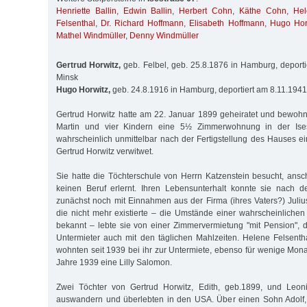
Henriette Ballin
,
Edwin Ballin
,
Herbert Cohn
,
Käthe Cohn
,
Hel
Felsenthal
,
Dr. Richard Hoffmann
,
Elisabeth Hoffmann
,
Hugo Hor
Mathel Windmüller
,
Denny Windmüller
Gertrud Horwitz,
geb. Felbel, geb. 25.8.1876 in Hamburg, deport
Minsk
Hugo Horwitz,
geb. 24.8.1916 in Hamburg, deportiert am 8.11.194
Gertrud Horwitz hatte am 22. Januar 1899 geheiratet und bewoh
Martin und vier Kindern eine 5½ Zimmerwohnung in der Ises
wahrscheinlich unmittelbar nach der Fertigstellung des Hauses e
Gertrud Horwitz verwitwet.
Sie hatte die Töchterschule von Herrn Katzenstein besucht, ansc
keinen Beruf erlernt. Ihren Lebensunterhalt konnte sie nach
zunächst noch mit Einnahmen aus der Firma (ihres Vaters?) Julius
die nicht mehr existierte – die Umstände einer wahrscheinlichen 
bekannt – lebte sie von einer Zimmervermietung "mit Pension", d.
Untermieter auch mit den täglichen Mahlzeiten. Helene Felsenth
wohnten seit 1939 bei ihr zur Untermiete, ebenso für wenige Mona
Jahre 1939 eine Lilly Salomon.
Zwei Töchter von Gertrud Horwitz, Edith, geb.1899, und Leon
auswandern und überlebten in den USA. Über einen Sohn Adolf, 