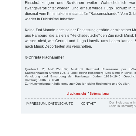
Einschränkungen und Schikanen weiter. Wahrscheinlich war 
zwangsverpflichtet worden. Und erneut wurde Hugo Horwitz in "
diesmal vom Kriminalkommissariat für "Rassenschande". Vom 3. bi
wieder in Fuhlsbüttel inhaftiert.
Keine fünf Monate nach seiner Entlassung gehörte er mit seiner M
aus Hamburg, die als erste "Reichsdeutsche" den Zug nach Minsk 
wissen nicht, wie Gertrud und Hugo Horwitz ums Leben kamen. Si
nach Minsk Deportierten als verschollen.
© Christa Fladhammer
Quellen:1; 2; AfW 250876; Auskunft Bernhard Rosenkranz per E-Mai
Sachsenhausen Ordner 105, S. 286; Heinz Rosenberg, Das Getto in Minsk, in
Verfolgung und Ermordung der Hamburger Juden 1933–1945, Geschicht
Hamburg 2006, S. 134ff.
Zur Nummerierung häufig genutzter Quellen siehe Recherche und Quellen.
druckansicht
/
Seitenanfang
Der Stolperstein i
IMPRESSUM / DATENSCHUTZ
KONTAKT
Stein in Hamburg v