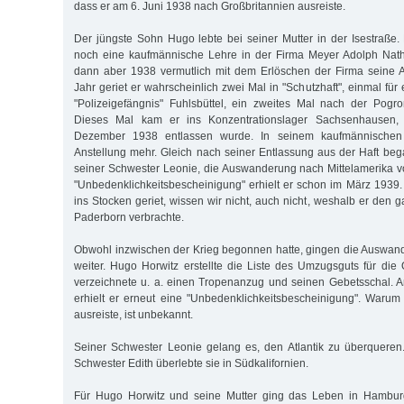
dass er am 6. Juni 1938 nach Großbritannien ausreiste.
Der jüngste Sohn Hugo lebte bei seiner Mutter in der Isestraße
noch eine kaufmännische Lehre in der Firma Meyer Adolph Natha
dann aber 1938 vermutlich mit dem Erlöschen der Firma seine Ar
Jahr geriet er wahrscheinlich zwei Mal in "Schutzhaft", einmal fü
"Polizeigefängnis" Fuhlsbüttel, ein zweites Mal nach der Pog
Dieses Mal kam er ins Konzentrationslager Sachsenhausen
Dezember 1938 entlassen wurde. In seinem kaufmännischen 
Anstellung mehr. Gleich nach seiner Entlassung aus der Haft be
seiner Schwester Leonie, die Auswanderung nach Mittelamerika vo
"Unbedenklichkeitsbescheinigung" erhielt er schon im März 193
ins Stocken geriet, wissen wir nicht, auch nicht, weshalb er den
Paderborn verbrachte.
Obwohl inzwischen der Krieg begonnen hatte, gingen die Auswan
weiter. Hugo Horwitz erstellte die Liste des Umzugsguts für die 
verzeichnete u. a. einen Tropenanzug und seinen Gebetsschal.
erhielt er erneut eine "Unbedenklichkeitsbescheinigung". Warum
ausreiste, ist unbekannt.
Seiner Schwester Leonie gelang es, den Atlantik zu überqueren
Schwester Edith überlebte sie in Südkalifornien.
Für Hugo Horwitz und seine Mutter ging das Leben in Hambu