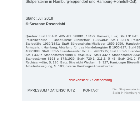
Stolpersteine in Hamburg-Eppendorf und Hamburg-Hoheluft-Ost).
Stand: Juli 2018
© Susanne Rosendahl
Quellen: StaH 351-11 AfW Abl. 2008/1, 10429 Horowitz, Eva; StaH 314-15
Polizeibehörde - Unnatürliche Sterbefälle 1938/483; StaH 331-5 Poliz
Sterbefälle 1939/1841; StaH Bürgerschafts-Mitglieder 1859-1959, Handschr
Amtsgericht Hamburg, Abteilung für das Handelsregister B 1955-327; StaH 
400/1880; StaH 332-5 Standesämter 8707 u 448/1915; StaH 332-5 Stande
StaH 332-5 Standesämter 9888 u 754/1937; StaH 332-5 Standesämter 334
Standesämter 8163 u 374/1939; StaH 720-1, 211-2, 5_43; StaH 241-2, P
Rechtsanwälte, S. 136; Batz: Bitte nicht Wecken!, S. 327; Hamburger Börsenfi
Arbeiterbewegung, S. 103; diverse Hamburger Adressbücher.
druckansicht
/
Seitenanfang
Der Stolperstein i
IMPRESSUM / DATENSCHUTZ
KONTAKT
Stein in Hamburg v