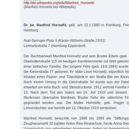
http:/
/
de.wikipedia.org/
wiki/
Manfred_Horowitz
(Manfred Horowitz bei Wikipedia)
Dr. jur. Manfred Horowitz,
geb. am 15.1.1880 in Hamburg, Frei
Hamburg
Axel-Springer-Platz 3
(Kaiser-Wilhelm-Straße 23/31)
Lenhartzstraße 7 (Hamburg-Eppendorf)
Der Rechtsanwalt Manfred Horowitz und sein Bruder Edwin (geb. 
Glashüttenstraße 116 im heutigen Karolinenviertel zur Welt gek
einer jüdischen Familie. Der jüngere Felix (geb. 18.6.1884) wur
die Kielerstraße 77 geboren. Ihr Vater Léon Horowitz, eigentlich hi
Inhaber einer Papier- und Tütenfabrik in der Straße Bei der Klei
Nach einem Umzug in die Deichstraße 54 wurde aus der Fabri
erweitert um eine Buch- und Steindruckerei. 1912 wohnte Familie 
10. Nach dem Tod des Vaters am 24. Juli 1925 und dessen Ge
Mortensen übernahm Manfreds Bruder Felix die väterliche Fir
gegründet worden war. Die Mutter Henriette, geb. Prager (g
Lehrerstochter, war bereits am 12. Oktober 1919 verstorben.
Manfred Horowitz besuchte von 1886 bis 1889 die "Stiftung
Zeughausmarkt 32 (später Anton-Rée-Realschule, heute Anna-Si
Ursprünglich von reformierten Hamburger Juden als Armenschul