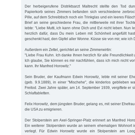
Der herbeigerufene Distriktsarzt Maltrecht stellte den Tod dur
Papierkorb seines Zimmers befanden sich verschiedene zerbro
Pille, auf dem Schreibtisch noch ein Trinkglas und ein leeres Fläs
Brief an seine geschiedene Frau, die mittlerweile mit ihrer Toch
lebte: "Liebe Mutti, ich kann ohne Dich und Evi nicht leben. Nun l
herzlich dafür, dass Du mein Leben mit Schönheit angefüllt ha
geschenkt hast, den Gipfel aller Wonne. Küsse sie von mir, wie ich 
Außerdem ein Zettel, gerichtet an seine Zimmerwirtin:
"Liebe Frau Kuhn. Ich danke Ihnen herzlich für alle Freundlichkeit
Ich glaube, Sie können es mir nachfühlen, dass ich mich nicht vo
kann. Ihr Manfred Horowitz."
Sein Bruder, der Kaufmann Edwin Horowitz, lebte mit seiner Ehe
(geb. 9.9.1889), in einer "Mischehe", die kinderlos geblieben w
Freitod. Zwei Jahre später, am 14. September 1939, vergiftete er s
Schlaftabletten.
Felix Horowitz, dem jüngsten Bruder, gelang es, mit seiner Ehefr
die USA zu emigrieren.
Der Stolperstein am Axel-Springer-Platz erinnert an Manfred Horo
Ein weiterer Stolperstein wurde an seinem ehemaligen Wohnort i
verlegt. Für Edwin Horowitz wurde ein Stolperstein am Looge