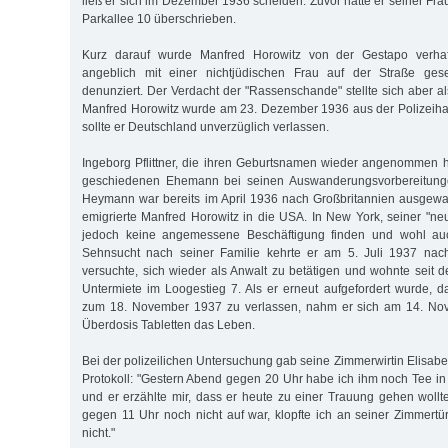
ließ er sich im Dezember 1936 scheiden. Zuvor hatte er seiner Fr
Parkallee 10 überschrieben.
Kurz darauf wurde Manfred Horowitz von der Gestapo verhaf
angeblich mit einer nichtjüdischen Frau auf der Straße gese
denunziert. Der Verdacht der "Rassenschande" stellte sich aber a
Manfred Horowitz wurde am 23. Dezember 1936 aus der Polizeihaft
sollte er Deutschland unverzüglich verlassen.
Ingeborg Pflittner, die ihren Geburtsnamen wieder angenommen hat
geschiedenen Ehemann bei seinen Auswanderungsvorbereitung
Heymann war bereits im April 1936 nach Großbritannien ausgewa
emigrierte Manfred Horowitz in die USA. In New York, seiner "ne
jedoch keine angemessene Beschäftigung finden und wohl a
Sehnsucht nach seiner Familie kehrte er am 5. Juli 1937 nac
versuchte, sich wieder als Anwalt zu betätigen und wohnte seit 
Untermiete im Loogestieg 7. Als er erneut aufgefordert wurde, 
zum 18. November 1937 zu verlassen, nahm er sich am 14. Nov
Überdosis Tabletten das Leben.
Bei der polizeilichen Untersuchung gab seine Zimmerwirtin Elisab
Protokoll: "Gestern Abend gegen 20 Uhr habe ich ihm noch Tee in
und er erzählte mir, dass er heute zu einer Trauung gehen wollt
gegen 11 Uhr noch nicht auf war, klopfte ich an seiner Zimmertür
nicht."