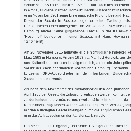
Schule seit 1859 auch christliche Schüler auf. Nach bestandenem 
in Altona, studierte Manfred Horowitz Rechtswissenschaft in Münch
er im November 1901 seine Erste juristische Prüfung bestand. Nac
Doktor der Rechte in Rostock, legte er seine Zweite juristi
Hanseatischen Oberlandesgericht ab. Am 28. April 1905 ließ er si
Hamburg nieder. Seine gutgehende Kanzlei in der Kaiser-Wil
"Rosenhof" betrieb er in einer Sozietät mit Hans Heymann (
13.12.1948).
Am 26. November 1915 heiratete er die nichtjüdische Ingeborg Pfl
März 1893 in Hamburg. Anfang 1918 trat Manfred Horowitz aus d
aus. Kulturell und politisch betätigte er sich, als er ein Jahr spä
Vorsitz der eben gegründeten Volksbühne Hamburg übernahm u
kurzzeitig SPD-Abgeordneter in der Hamburger Bürgerscha
Steuerdeputation wurde.
Als nach dem Machtantritt der Nationalsozialisten den jüdische
April 1933 per Gesetz die Zulassung entzogen werden konnte, ge
zu denjenigen, die zunächst noch weiter tätig sein konnten, da e
Rechtsanwalt zugelassen worden war und am Ersten Weltkrieg te
mit den auferlegten Beschränkungen durch die antijüdischen Ge
ging das Auftragsvolumen der Kanzlei stark zurück.
Um seine Ehefrau Ingeborg und seine 1929 geborene Tochter Ev