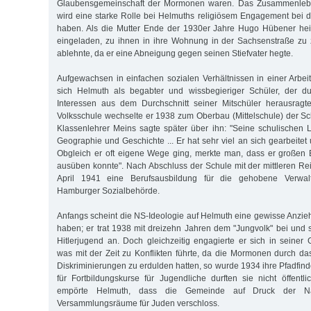
Glaubensgemeinschaft der Mormonen waren. Das Zusammenlebe
wird eine starke Rolle bei Helmuths religiösem Engagement bei
haben. Als die Mutter Ende der 1930er Jahre Hugo Hübener hei
eingeladen, zu ihnen in ihre Wohnung in der Sachsenstraße zu 
ablehnte, da er eine Abneigung gegen seinen Stiefvater hegte.
Aufgewachsen in einfachen sozialen Verhältnissen in einer Arbe
sich Helmuth als begabter und wissbegieriger Schüler, der dur
Interessen aus dem Durchschnitt seiner Mitschüler herausrag
Volksschule wechselte er 1938 zum Oberbau (Mittelschule) der 
Klassenlehrer Meins sagte später über ihn: "Seine schulischen 
Geographie und Geschichte ... Er hat sehr viel an sich gearbeitet u
Obgleich er oft eigene Wege ging, merkte man, dass er großen 
ausüben konnte". Nach Abschluss der Schule mit der mittleren R
April 1941 eine Berufsausbildung für die gehobene Verwal
Hamburger Sozialbehörde.
Anfangs scheint die NS-Ideologie auf Helmuth eine gewisse Anzie
haben; er trat 1938 mit dreizehn Jahren dem "Jungvolk" bei und s
Hitlerjugend an. Doch gleichzeitig engagierte er sich in seiner
was mit der Zeit zu Konflikten führte, da die Mormonen durch d
Diskriminierungen zu erdulden hatten, so wurde 1934 ihre Pfadfin
für Fortbildungskurse für Jugendliche durften sie nicht öffent
empörte Helmuth, dass die Gemeinde auf Druck der Na
Versammlungsräume für Juden verschloss.