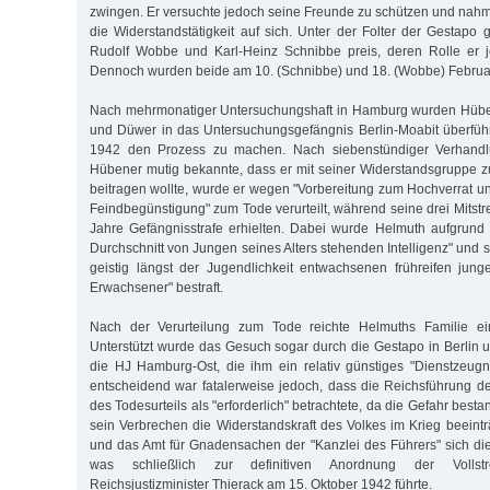
zwingen. Er versuchte jedoch seine Freunde zu schützen und nahm 
die Widerstandstätigkeit auf sich. Unter der Folter der Gestap
Rudolf Wobbe und Karl-Heinz Schnibbe preis, deren Rolle er je
Dennoch wurden beide am 10. (Schnibbe) und 18. (Wobbe) Februar 
Nach mehrmonatiger Untersuchungshaft in Hamburg wurden Hübe
und Düwer in das Untersuchungsgefängnis Berlin-Moabit überfüh
1942 den Prozess zu machen. Nach siebenstündiger Verhandl
Hübener mutig bekannte, dass er mit seiner Widerstandsgruppe 
beitragen wollte, wurde er wegen "Vorbereitung zum Hochverrat un
Feindbegünstigung" zum Tode verurteilt, während seine drei Mitstrei
Jahre Gefängnisstrafe erhielten. Dabei wurde Helmuth aufgrund
Durchschnitt von Jungen seines Alters stehenden Intelligenz" und s
geistig längst der Jugendlichkeit entwachsenen frühreifen jun
Erwachsener" bestraft.
Nach der Verurteilung zum Tode reichte Helmuths Familie e
Unterstützt wurde das Gesuch sogar durch die Gestapo in Berlin u
die HJ Hamburg-Ost, die ihm ein relativ günstiges "Dienstzeugnis
entscheidend war fatalerweise jedoch, dass die Reichsführung de
des Todesurteils als "erforderlich" betrachtete, da die Gefahr best
sein Verbrechen die Widerstandskraft des Volkes im Krieg beeintr
und das Amt für Gnadensachen der "Kanzlei des Führers" sich die
was schließlich zur definitiven Anordnung der Volls
Reichsjustizminister Thierack am 15. Oktober 1942 führte.