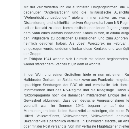
Mit der Zeit widerten ihn die autoritären Umgangsformen, die w
gegenüber "Andersartigen" und die militaristische Ausric
"Wehrertüchtigungsübungen" gipfelte, immer stärker an, was 
Distanzierung und schließlich aktiven Gegnerschaft zum NS-Regim
soll er Kontakt zu einer kommunistisch orientierten Jugendgrup
dem Sohn eines damals inhaftierten Kommunisten, in Altona auf
den Mitgliedern zu politischen Diskussionen und zum Abhören
heimlich getroffen haben. Als Josef Wieczorek im Februar
eingezogen wurde, endeten offenbar diese Kontakte und womöglic
der Gruppe.
Im Frühjahr 1941 wandte sich Helmuth mit seinen beginnenden W
wieder stärker dem Stadtteil zu, in dem er wohnte.
In der Wohnung seiner Großeltern hörte er nun mit einem Run
Halbbruder Gerhard als Soldat kurz zuvor aus Frankreich mitgebra
sprachigen Sendungen der BBC ab und verschaffte sich damit 
Informationen über das NS-Regime und die Kriegslage. Dabei 
Nazipropaganda noch die damaligen militärischen Erfolge der
Gewissheit abbringen, dass der deutsche Aggressionskrieg le
verurteilt war. Im Sommer 1941 begann er auf der S
Mormonengemeinde kleine Handzettel anzufertigen, die kurze Pa
Hitler! Volksverführer, Volksverderber, Volksverräter" enth
Bekanntenkreis persönlich verteilte, in Briefkästen steckte, an Ans
oder mit der Post versandte. Von ihm verfasste Flugblätter enthielt