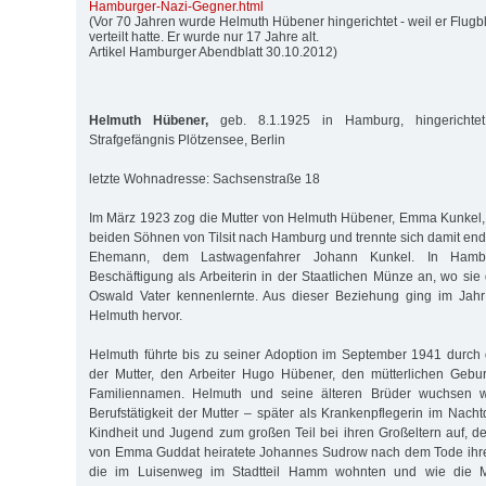
Hamburger-Nazi-Gegner.html
(Vor 70 Jahren wurde Helmuth Hübener hingerichtet - weil er Flugbl
verteilt hatte. Er wurde nur 17 Jahre alt.
Artikel Hamburger Abendblatt 30.10.2012)
Helmuth Hübener,
geb. 8.1.1925 in Hamburg, hingerichte
Strafgefängnis Plötzensee, Berlin
letzte Wohnadresse: Sachsenstraße 18
Im März 1923 zog die Mutter von Helmuth Hübener, Emma Kunkel, 
beiden Söhnen von Tilsit nach Hamburg und trennte sich damit end
Ehemann, dem Lastwagenfahrer Johann Kunkel. In Ham
Beschäftigung als Arbeiterin in der Staatlichen Münze an, wo sie
Oswald Vater kennenlernte. Aus dieser Beziehung ging im Jahr 
Helmuth hervor.
Helmuth führte bis zu seiner Adoption im September 1941 durc
der Mutter, den Arbeiter Hugo Hübener, den mütterlichen Gebu
Familiennamen. Helmuth und seine älteren Brüder wuchsen 
Berufstätigkeit der Mutter – später als Krankenpflegerin im Nach
Kindheit und Jugend zum großen Teil bei ihren Großeltern auf, d
von Emma Guddat heiratete Johannes Sudrow nach dem Tode ihr
die im Luisenweg im Stadtteil Hamm wohnten und wie die M