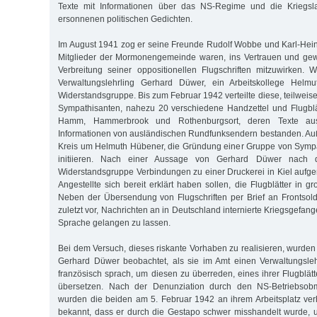
Texte mit Informationen über das NS-Regime und die Kriegsla
ersonnenen politischen Gedichten.
Im August 1941 zog er seine Freunde Rudolf Wobbe und Karl-Hein
Mitglieder der Mormonengemeinde waren, ins Vertrauen und gewa
Verbreitung seiner oppositionellen Flugschriften mitzuwirken. 
Verwaltungslehrling Gerhard Düwer, ein Arbeitskollege Helmu
Widerstandsgruppe. Bis zum Februar 1942 verteilte diese, teilweise
Sympathisanten, nahezu 20 verschiedene Handzettel und Flugblät
Hamm, Hammerbrook und Rothenburgsort, deren Texte aus 
Informationen von ausländischen Rund­funksendern bestanden. A
Kreis um Helmuth Hübener, die Gründung einer Gruppe von Sympa
initiieren. Nach einer Aussage von Gerhard Düwer nach 
Widerstandsgruppe Verbindungen zu einer Druckerei in Kiel auf
Angestellte sich bereit erklärt haben sollen, die Flugblätter in gr
Neben der Übersendung von Flugschriften per Brief an Frontsol
zuletzt vor, Nachrichten an in Deutschland internierte Kriegsgefang
Sprache gelangen zu lassen.
Bei dem Versuch, dieses riskante Vorhaben zu realisieren, wurd
Gerhard Düwer beobachtet, als sie im Amt einen Verwaltungsleh
französisch sprach, um diesen zu überreden, eines ihrer Flugblät
übersetzen. Nach der Denunziation durch den NS-Betriebso
wurden die beiden am 5. Februar 1942 an ihrem Arbeitsplatz verh
bekannt, dass er durch die Gestapo schwer misshandelt wurde, 