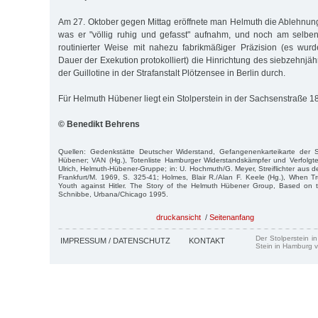
Am 27. Oktober gegen Mittag eröffnete man Helmuth die Ablehnu
was er "völlig ruhig und gefasst" aufnahm, und noch am selbe
routinierter Weise mit nahezu fabrikmäßiger Präzision (es wu
Dauer der Exekution protokolliert) die Hinrichtung des siebzehnjä
der Guillotine in der Strafanstalt Plötzensee in Berlin durch.
Für Helmuth Hübener liegt ein Stolperstein in der Sachsenstraße 18
© Benedikt Behrens
Quellen: Gedenkstätte Deutscher Widerstand, Gefangenenkarteikarte der St
Hübener; VAN (Hg.), Totenliste Hamburger Widerstandskämpfer und Verfolgt
Ulrich, Helmuth-Hübener-Gruppe; in: U. Hochmuth/G. Meyer, Streiflichter aus
Frankfurt/M. 1969, S. 325-41; Holmes, Blair R./Alan F. Keele (Hg.), When 
Youth against Hitler. The Story of the Helmuth Hübener Group, Based on th
Schnibbe, Urbana/Chicago 1995.
druckansicht
/
Seitenanfang
Der Stolperstein i
IMPRESSUM / DATENSCHUTZ
KONTAKT
Stein in Hamburg v