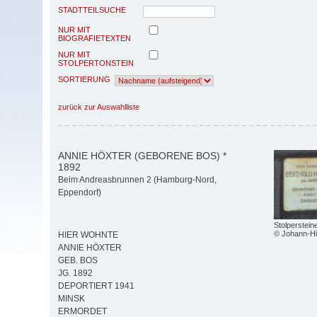
STADTTEILSUCHE
NUR MIT
BIOGRAFIETEXTEN
NUR MIT
STOLPERTONSTEIN
SORTIERUNG
zurück zur Auswahlliste
ANNIE HÖXTER (GEBORENE BOS) *
1892
Beim Andreasbrunnen 2 (Hamburg-Nord,
Eppendorf)
Stolperstei
© Johann-Hi
HIER WOHNTE
ANNIE HÖXTER
GEB. BOS
JG. 1892
DEPORTIERT 1941
MINSK
ERMORDET