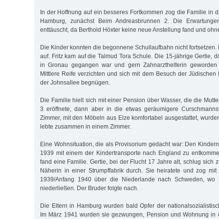
In der Hoffnung auf ein besseres Fortkommen zog die Familie in d
Hamburg, zunächst Beim Andreasbrunnen 2. Die Erwartunge
enttäuscht, da Berthold Höxter keine neue Anstellung fand und ohne
Die Kinder konnten die begonnene Schullaufbahn nicht fortsetzen.
auf. Fritz kam auf die Talmud Tora Schule. Die 15-jährige Gertie, d
in Gronau gegangen war und gern Zahnarzthelferin geworden 
Mittlere Reife verzichten und sich mit dem Besuch der Jüdischen
der Johnsallee begnügen.
Die Familie hielt sich mit einer Pension über Wasser, die die Mutte
3 eröffnete, dann aber in die etwas geräumigere Curschmannst
Zimmer, mit den Möbeln aus Elze komfortabel ausgestattet, wurden
lebte zusammen in einem Zimmer.
Eine Wohnsituation, die als Provisorium gedacht war: Den Kindern
1939 mit einem der Kindertransporte nach England zu entkommen
fand eine Familie. Ger­tie, bei der Flucht 17 Jahre alt, schlug sich
Näherin in einer Strumpffabrik durch. Sie heiratete und zog m
1939/Anfang 1940 über die Niederlande nach Schweden, wo s
niederließen. Der Bruder folgte nach.
Die Eltern in Hamburg wurden bald Opfer der nationalsozialistisc
Im März 1941 wurden sie gezwungen, Pension und Wohnung in 