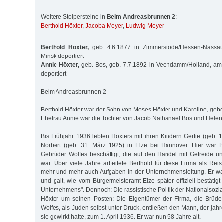
Weitere Stolpersteine in
Beim Andreasbrunnen 2
:
Berthold Höxter
,
Jacoba Meyer
,
Ludwig Meyer
Berthold Höxter,
geb. 4.6.1877 in Zimmersrode/Hessen-Nassa
Minsk deportiert
Annie Höxter,
geb. Bos, geb. 7.7.1892 in Veendamm/Holland, am
deportiert
Beim Andreasbrunnen 2
Berthold Höxter war der Sohn von Moses Höxter und Karoline, gebo
Ehefrau Annie war die Tochter von Jacob Nathanael Bos und Helen
Bis Frühjahr 1936 lebten Höxters mit ihren Kindern Gertie (geb. 
Norbert (geb. 31. März 1925) in Elze bei Hannover. Hier war B
Gebrüder Wolfes beschäftigt, die auf den Handel mit Getreide un
war. Über viele Jahre arbeitete Berthold für diese Firma als Re
mehr und mehr auch Aufgaben in der Unternehmensleitung. Er war
und galt, wie vom Bürgermeisteramt Elze später offiziell bestätig
Unternehmens". Dennoch: Die rassistische Politik der Nationalsozia
Höxter um seinen Posten: Die Eigentümer der Firma, die Brüde
Wolfes, als Juden selbst unter Druck, entließen den Mann, der jahre
sie gewirkt hatte, zum 1. April 1936. Er war nun 58 Jahre alt.