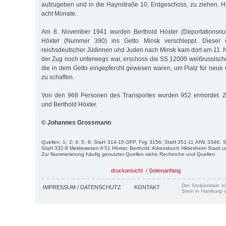
aufzugeben und in die Haynstraße 10, Erdgeschoss, zu ziehen. H
acht Monate.
Am 8. November 1941 wurden Berthold Höxter (Deportationsn
Höxter (Nummer 390) ins Getto Minsk verschleppt. Dieser e
reichsdeutscher Jüdinnen und Juden nach Minsk kam dort am 11.
der Zug noch unterwegs war, erschoss die SS 12000 weißrussisc
die in dem Getto eingepfercht gewesen waren, um Platz für neue 
zu schaffen.
Von den 968 Personen des Transportes wurden 952 ermordet. Z
und Berthold Höxter.
© Johannes Grossmann
Quellen: 1; 2; 4; 5; 8; StaH 314-15 OFP, Fvg 3156; StaH 351-11 AfW, 3346;
StaH 332-8 Meldewesen A 51 Höxter, Berthold; Adressbuch Hildesheim Stadt u
Zur Nummerierung häufig genutzter Quellen siehe Recherche und Quellen.
druckansicht
/
Seitenanfang
Der Stolperstein i
IMPRESSUM / DATENSCHUTZ
KONTAKT
Stein in Hamburg v