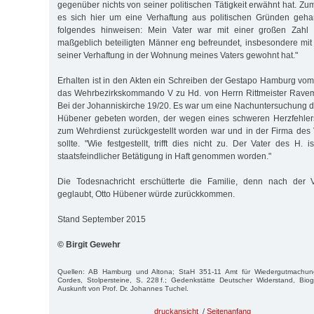
gegenüber nichts von seiner politischen Tätigkeit erwähnt hat. Z
es sich hier um eine Verhaftung aus politischen Gründen gehan
folgendes hinweisen: Mein Vater war mit einer großen Zahl
maßgeblich beteiligten Männer eng befreundet, insbesondere mit 
seiner Verhaftung in der Wohnung meines Vaters gewohnt hat."
Erhalten ist in den Akten ein Schreiben der Gestapo Hamburg v
das Wehrbezirkskommando V zu Hd. von Herrn Rittmeister Rave
Bei der Johanniskirche 19/20. Es war um eine Nachuntersuchung 
Hübener gebeten worden, der wegen eines schweren Herzfehler
zum Wehrdienst zurückgestellt worden war und in der Firma des V
sollte. "Wie festgestellt, trifft dies nicht zu. Der Vater des H
staatsfeindlicher Betätigung in Haft genommen worden."
Die Todesnachricht erschütterte die Familie, denn nach der V
geglaubt, Otto Hübener würde zurückkommen.
Stand September 2015
© Birgit Gewehr
Quellen: AB Hamburg und Altona; StaH 351-11 Amt für Wiedergutmachun
Cordes, Stolpersteine, S. 228 f.; Gedenkstätte Deutscher Widerstand, Bi
Auskunft von Prof. Dr. Johannes Tuchel.
druckansicht
/
Seitenanfang