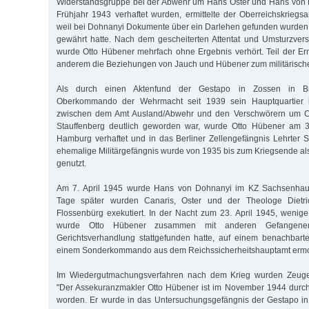
Widerstandsgruppe bei der Abwehr um Hans Oster und Hans von D
Frühjahr 1943 verhaftet wurden, ermittelte der Oberreichskrieg
weil bei Dohnanyi Dokumente über ein Darlehen gefunden wurden
gewährt hatte. Nach dem gescheiterten Attentat und Umsturzver
wurde Otto Hübener mehrfach ohne Ergebnis verhört. Teil der Er
anderem die Beziehungen von Jauch und Hübener zum militärisch
Als durch einen Aktenfund der Gestapo in Zossen in B
Oberkommando der Wehrmacht seit 1939 sein Hauptquartier h
zwischen dem Amt Ausland/Abwehr und den Verschwörern um C
Stauffenberg deutlich geworden war, wurde Otto Hübener am 
Hamburg verhaftet und in das Berliner Zellengefängnis Lehrter St
ehemalige Militärgefängnis wurde von 1935 bis zum Kriegsende 
genutzt.
Am 7. April 1945 wurde Hans von Dohnanyi im KZ Sachsenhause
Tage später wurden Canaris, Oster und der Theologe Dietr
Flossenbürg exekutiert. In der Nacht zum 23. April 1945, wenig
wurde Otto Hübener zusammen mit anderen Gefangene
Gerichtsverhandlung stattgefunden hatte, auf einem benachbar
einem Sonderkommando aus dem Reichssicherheitshauptamt ermo
Im Wiedergutmachungsverfahren nach dem Krieg wurden Zeuge
"Der Assekuranzmakler Otto Hübener ist im November 1944 durch
worden. Er wurde in das Untersuchungsgefängnis der Gestapo in B