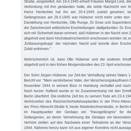
Straße, eingeliefert. Am 19.4.1945 erhielt Fräulein Margot Lind, di
Verbindung mit ihm gestanden hatte, die letzte Nachricht von i
Heinz Hentschke hat ihn am 20.4.1945 zuletzt gesehen; 
Gefängnisses am 28.4.1945 war Hübener nicht mehr unter den I
Darstellung von Hentschke, Otto Runge, Dr. Ense und Superinten
der Zwischenzeit willkürliche Erschießungen stattgefunden. Dr. En
sich mit Sicherheit daran erinnert, daß Hübener in der Nacht vom 
abgeholt und dann höchstwahrscheinlich erschossen worden ist; er
‚Entlassungstrupp‘ der nächsten Nacht und konnte dem Erschi
Zufall entrinnen."
Wahrscheinlich ist, dass Otto Hübener und die anderen Inhaft
abgeholt und in den frühen Morgenstunden des 23. April erschoss
Der Sohn Jürgen Hübener, zur Zeit der Verhaftung seines Vaters 14
Bericht vor: "Mein verstorbener Vater, der Versicherungskaufmann
November 1944 in seinem Büro in Hamburg verhaftet und nach F
Nach kurzer Haftzeit wurde er im Zusammenhang mit den Ermittl
Berlin überführt. Die restliche Zeit bis zu seinem Tode am 23.4.19
Verhörzellen des Reichsicherheitshauptamtes in der Prinz-Albrech
der Prinz-Albrecht-Straße 8, heute Niederkirchnerstraße, in Berlin
im Hauptquartier der Gestapo ein "Hausgefängnis" für di
Gefangenen, an deren Vernehmung die Gestapo ein besonderes 
Verhöre zielten auf den Nachweis einer Teilnahme an der Vers
1944. Näheres hierzu kann ich aus eigener Kenntnis nicht aussage