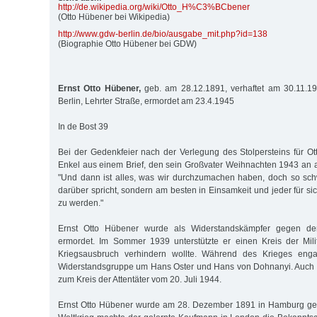
http:/
/
de.wikipedia.org/
wiki/
Otto_H%C3%BCbener
(Otto Hübener bei Wikipedia)
http:/
/
www.gdw-berlin.de/
bio/
ausgabe_mit.php?id=138
(Biographie Otto Hübener bei GDW)
Ernst Otto Hübener,
geb. am 28.12.1891, verhaftet am 30.11.19
Berlin, Lehrter Straße, ermordet am 23.4.1945
In de Bost 39
Bei der Gedenkfeier nach der Verlegung des Stolpersteins für Ott
Enkel aus einem Brief, den sein Großvater Weihnachten 1943 an al
"Und dann ist alles, was wir durchzumachen haben, doch so sc
darüber spricht, sondern am besten in Einsamkeit und jeder für sich
zu werden."
Ernst Otto Hübener wurde als Widerstandskämpfer gegen den
ermordet. Im Sommer 1939 unterstützte er einen Kreis der Mili
Kriegsausbruch verhindern wollte. Während des Krieges engag
Widerstandsgruppe um Hans Oster und Hans von Dohnanyi. Auch s
zum Kreis der Attentäter vom 20. Juli 1944.
Ernst Otto Hübener wurde am 28. Dezember 1891 in Hamburg ge