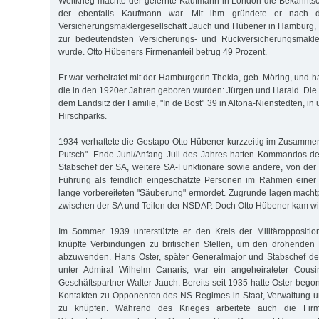
Weltkrieg machte der gelernte Kaufmann in London die Bekanntsc
der ebenfalls Kaufmann war. Mit ihm gründete er nach 
Versicherungsmaklergesellschaft Jauch und Hübener in Hamburg, T
zur bedeutendsten Versicherungs- und Rückversicherungsmakle
wurde. Otto Hübeners Firmenanteil betrug 49 Prozent.
Er war verheiratet mit der Hamburgerin Thekla, geb. Möring, und ha
die in den 1920er Jahren geboren wurden: Jürgen und Harald. Di
dem Landsitz der Familie, "In de Bost" 39 in Altona-Nienstedten, in
Hirschparks.
1934 verhaftete die Gestapo Otto Hübener kurzzeitig im Zusamm
Putsch". Ende Juni/Anfang Juli des Jahres hatten Kommandos d
Stabschef der SA, weitere SA-Funktionäre sowie andere, von der n
Führung als feindlich eingeschätzte Personen im Rahmen einer 
lange vorbereiteten "Säuberung" ermordet. Zugrunde lagen mach
zwischen der SA und Teilen der NSDAP. Doch Otto Hübener kam wie
Im Sommer 1939 unterstützte er den Kreis der Militäropposit
knüpfte Verbindungen zu britischen Stellen, um den drohenden K
abzuwenden. Hans Oster, später Generalmajor und Stabschef der
unter Admiral Wilhelm Canaris, war ein angeheirateter Cous
Geschäftspartner Walter Jauch. Bereits seit 1935 hatte Oster beg
Kontakten zu Opponenten des NS-Regimes in Staat, Verwaltung u
zu knüpfen. Während des Krieges arbeitete auch die Fir