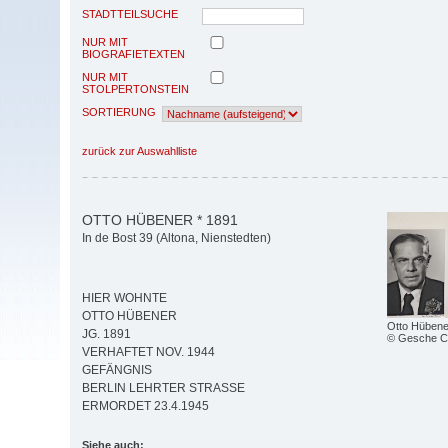
STADTTEILSUCHE
NUR MIT
BIOGRAFIETEXTEN
NUR MIT
STOLPERTONSTEIN
SORTIERUNG
zurück zur Auswahlliste
OTTO HÜBENER * 1891
In de Bost 39 (Altona, Nienstedten)
HIER WOHNTE
OTTO HÜBENER
Otto Hübene
JG. 1891
© Gesche C
VERHAFTET NOV. 1944
GEFÄNGNIS
BERLIN LEHRTER STRASSE
ERMORDET 23.4.1945
Siehe auch: