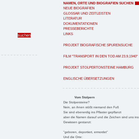
NAMEN, ORTE UND BIOGRAFIEN SUCHEN
NEUE BIOGRAFIEN
GLOSSAR UND ZEITLEISTEN
LITERATUR
DOKUMENTATIONEN
PRESSEBERICHTE
LINKS
PROJEKT BIOGRAFISCHE SPURENSUCHE
FILM "TRANSPORT IN DEN TOD AM 23.9.1940"
PROJEKT STOLPERTONSTEINE HAMBURG
ENGLISCHE ÜBERSETZUNGEN
Vom Stolpern
Die Stolpersteine?
Nein, an ihnen stößt niemand den Fuß
Sie sind ebenerdig ins Pflaster gepflanzt
aber die Namen darauf und die Zeichen sind uns ins
Gewissen gestanzt:
"geboren, deportiert, ermordet"
Und die Orte: