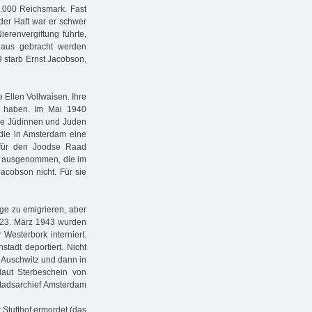
5.000 Reichsmark. Fast
 der Haft war er schwer
ierenvergiftung führte,
haus gebracht werden
9 starb Ernst Jacobson,
 Ellen Vollwaisen. Ihre
zu haben. Im Mai 1940
lle Jüdinnen und Juden
, die in Amsterdam eine
un für den Joodse Raad
en ausgenommen, die im
cobson nicht. Für sie
nge zu emigrieren, aber
m 23. März 1943 wurden
Westerbork interniert.
tadt deportiert. Nicht
Z Auschwitz und dann in
laut Sterbeschein von
Stadsarchief Amsterdam
Stutthof ermordet (das