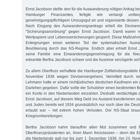
Ernst Jacobson stellte den für die Auswanderung nötigen Antrag be
Hamburger Finanzamtes, fertigte wie verlangt umfan
genehmigungspflichtigem Umzugsgut an und organisierte dessen 
Nach Eingang des Auswanderungsantrags erließ die Devisen
"Sicherungsanordnung" gegen Ernst Jacobson. Damit waren 
Wertpapiere und Lebensversicherungen gesperrt. Diese Maßnahm
Enteignungen einen weiteren Teil der systematischen Ausr
Bevölkerung durch das NS-Regime. Endlich aber erhielt Ernst 
seine Familie eine Einwanderungsgenehmigung für die Nie
erkrankte Bertha Jacobson schwer und die Ausreise verzögerte sich
Zu allem Überfluss verhaftete die Hamburger Zollfahndungsstelle
November 1938 wegen Devisenvergehens. Vermittelt durch se
Lehmann hatte er einem nichtjüdischen deutschen Kaufmann ein r
Darlehen gegeben. Dafür sollte der Schuldner einen bestimmten Be
ein Konto in den Niederlanden einzahlen. Deshalb verdächtigte d
Ernst Jacobson, auf diesem Weg Geld ins Ausland transferieren z
und Juden bereits seit 1934 grundsätzlich nur noch über die Deu
erlaubt war – mit extrem hohen Verlusten. Der NS-Staat brau
Kriegsvorbereitungen.
Bertha Jacobson nahm daraufhin allen Mut zusammen und f
Oberfinanzpräsidenten an, ihren Mann freizulassen – denn die 
die Niederlande galt nur bis zum 1. Dezember 1938. Am 23. No