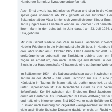
Hamburger Bornplatz-Synagoge entworfen hatte.
Auch Ernst erwarb kaufmännisches Wissen und stieg in die väterl
später ganz übernahm. Ab 1917 gehörte er der Jüdischen Ge
Bekanntschaft der Väter lernten sich vermutlich deren Kinder Erns
Jahre jüngere Paula Friedheim kennen. Im Sommer 1923 heiratete
ihrem Mann in den Leinpfad. Im Jahr darauf, am 23. Juli 1924,
Ulla, geboren.
Mit ihrer Geburt siedelte das Paar zu Paula Jacobsons inzwisc
Hedwig Friedheim in die Heimhuderstraße 26 über, in Hamburg
drei Jahre später, am 6. Oktober 1927, Ellen Henriette zur Welt. Di
großbürgerlichen Lebensstil, zur Einrichtung gehörte auch ein 
zogen sie erneut um, nun nach Hamburg-Harvestehude. In der 
Stock, in der Hagedornstraße 47 hatten sie eine geräumige Wohnu
Im Spätsommer 1934 – die Nationalsozialisten waren inzwischen se
Jahren an der Macht – fuhr Paula Jacobson zur Kur in eine psy
Königstein im Taunus. Ihr Mann hatte sie dorthin geschickt, da s
unter Depressionen litt. Der tatsächliche Grund für ihre Verz
tiefgreifender Konflikt zwischen den Eheleuten. Ernst Jacobson
durch als Deutscher. Als Frontkämpfer im Ersten Weltkrieg war er
und hatte eine Niere verloren. Erst 1920 war er nach fünfjähriger 
Russland nach Hamburg zurückgekehrt – ausgezeichnet mit dem E
viele assimilierte jüdische Deutsche dachte er nicht an Flucht 