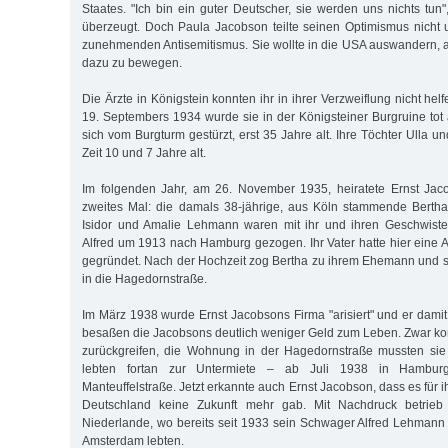
Staates. "Ich bin ein guter Deutscher, sie werden uns nichts tun"
überzeugt. Doch Paula Jacobson teilte seinen Optimismus nicht u
zunehmenden Antisemitismus. Sie wollte in die USA auswandern, a
dazu zu bewegen.
Die Ärzte in Königstein konnten ihr in ihrer Verzweiflung nicht he
19. Septembers 1934 wurde sie in der Königsteiner Burgruine tot 
sich vom Burgturm gestürzt, erst 35 Jahre alt. Ihre Töchter Ulla u
Zeit 10 und 7 Jahre alt.
Im folgenden Jahr, am 26. November 1935, heiratete Ernst Ja
zweites Mal: die damals 38-jährige, aus Köln stammende Bertha
Isidor und Amalie Lehmann waren mit ihr und ihren Geschwiste
Alfred um 1913 nach Hamburg gezogen. Ihr Vater hatte hier eine A
gegründet. Nach der Hochzeit zog Bertha zu ihrem Ehemann und 
in die Hagedornstraße.
Im März 1938 wurde Ernst Jacobsons Firma "arisiert" und er damit
besaßen die Jacobsons deutlich weniger Geld zum Leben. Zwar kon
zurückgreifen, die Wohnung in der Hagedornstraße mussten si
lebten fortan zur Untermiete – ab Juli 1938 in Hamburg
Manteuffelstraße. Jetzt erkannte auch Ernst Jacobson, dass es für i
Deutschland keine Zukunft mehr gab. Mit Nachdruck betrieb 
Niederlande, wo bereits seit 1933 sein Schwager Alfred Lehmann
Amsterdam lebten.