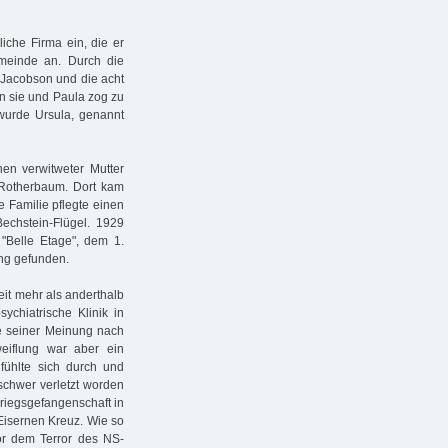
iche Firma ein, die er
meinde an. Durch die
t Jacobson und die acht
n sie und Paula zog zu
 wurde Ursula, genannt
hen verwitweter Mutter
-Rotherbaum. Dort kam
e Familie pflegte einen
Bechstein-Flügel. 1929
"Belle Etage", dem 1.
ng gefunden.
it mehr als anderthalb
chiatrische Klinik in
ie seiner Meinung nach
weiflung war aber ein
 fühlte sich durch und
 schwer verletzt worden
Kriegsgefangenschaft in
isernen Kreuz. Wie so
vor dem Terror des NS-