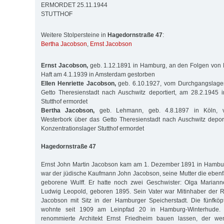
ERMORDET 25.11.1944
STUTTHOF
Weitere Stolpersteine in
Hagedornstraße 47
:
Bertha Jacobson
,
Ernst Jacobson
Ernst Jacobson,
geb. 1.12.1891 in Hamburg, an den Folgen von 
Haft am 4.1.1939 in Amsterdam gestorben
Ellen Henriette Jacobson,
geb. 6.10.1927, vom Durchgangslage
Getto Theresienstadt nach Auschwitz deportiert, am 28.2.1945 
Stutthof ermordet
Bertha Jacobson,
geb. Lehmann, geb. 4.8.1897 in Köln, 
Westerbork über das Getto Theresienstadt nach Auschwitz depor
Konzentrationslager Stutthof ermordet
Hagedornstraße 47
Ernst John Martin Jacobson kam am 1. Dezember 1891 in Hamburg
war der jüdische Kaufmann John Jacobson, seine Mutter die ebenfa
geborene Wulff. Er hatte noch zwei Geschwister: Olga Marian
Ludwig Leopold, geboren 1895. Sein Vater war Mitinhaber der 
Jacobson mit Sitz in der Hamburger Speicherstadt. Die fünfköp
wohnte seit 1909 am Leinpfad 20 in Hamburg-Winterhude.
renommierte Architekt Ernst Friedheim bauen lassen, der we