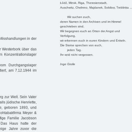
Łódź, Minsk, Riga, Theresienstadt,
Auschwitz, Chelmno, Majdanek, Sobibor, Treblinka ..
Wir suchen euch,
deren Namen in den Archiven und im Himmel
geschrieben sind.
Wir begegnen euch an Orten der Angst und
Verfolgung,
Misshandlungen in der
wir erkennen euch in euren Kindern und Enkeln.
Die Steine sprechen von euch,
r Westerbork über das
jeden Tag.
im Konzentrationslager
Ihr seid nicht vergessen.
Inge Grolle
vom Durchgangslager
tiert, am 7.12.1944 im
 zur Welt. Sein Vater
lls jüdische Henriette,
ne, geboren 1893, und
Rohtabakfirma Meyer &
fige Familie Jacobson
 Das Haus hatte der
nige Jahre zuvor die