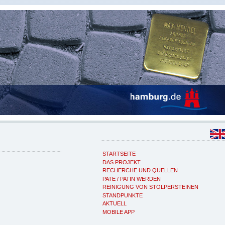
STARTSEITE
DAS PROJEKT
RECHERCHE UND QUELLEN
PATE / PATIN WERDEN
REINIGUNG VON STOLPERSTEINEN
STANDPUNKTE
AKTUELL
MOBILE APP