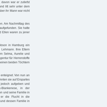
, davon war er zutiefst
nd litt sehr unter dem
ber ihr Mann war nicht
lfen. Am Nachmittag des
aufgefunden. Sie hatte
nd Ellen waren zu jener
cobson in Hamburg ein
 Lehmann. Ihre Eltern
rn Selma, Aurelie und
gentur für Herrenstoffe
seinen beiden Töchtern
 enteignet. Von nun an
nten sie auf Erspartes
e jedoch aufgeben und
-Blankenese, in der
hn und seine Familie in
er die Flucht in die
 und dessen Familie in