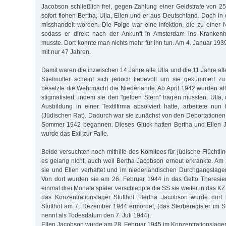
Jacobson schließlich frei, gegen Zahlung einer Geldstrafe von 2
sofort flohen Bertha, Ulla, Ellen und er aus Deutschland. Doch in
misshandelt worden. Die Folge war eine Infektion, die zu einer N
sodass er direkt nach der Ankunft in Amsterdam ins Kranken
musste. Dort konnte man nichts mehr für ihn tun. Am 4. Januar 193
mit nur 47 Jahren.
Damit waren die inzwischen 14 Jahre alte Ulla und die 11 Jahre alte
Stiefmutter scheint sich jedoch liebevoll um sie gekümmert 
besetzte die Wehrmacht die Niederlande. Ab April 1942 wurden a
stigmatisiert, indem sie den "gelben Stern" tragen mussten. Ulla
Ausbildung in einer Textilfirma absolviert hatte, arbeitete n
(Jüdischen Rat). Dadurch war sie zunächst von den Deportation
Sommer 1942 begannen. Dieses Glück hatten Bertha und Ellen Ja
wurde das Exil zur Falle.
Beide versuchten noch mithilfe des Komitees für jüdische Flüchtli
es gelang nicht, auch weil Bertha Jacobson erneut erkrankte. A
sie und Ellen verhaftet und im niederländischen Durchgangslager 
Von dort wurden sie am 26. Februar 1944 in das Getto Theresiens
einmal drei Monate später verschleppte die SS sie weiter in das K
das Konzentrationslager Stutthof. Bertha Jacobson wurde dort 
Stutthof am 7. Dezember 1944 ermordet, (das Sterberegister im 
nennt als Todesdatum den 7. Juli 1944).
Ellen Jacobson wurde am 28. Februar 1945 im Konzentrationslager 