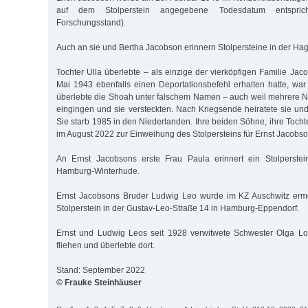
auf dem Stolperstein angegebene Todesdatum entsprich
Forschungsstand).
Auch an sie und Bertha Jacobson erinnern Stolpersteine in der Ha
Tochter Ulla überlebte – als einzige der vierköpfigen Familie Ja
Mai 1943 ebenfalls einen Deportationsbefehl erhalten hatte, war
überlebte die Shoah unter falschem Namen – auch weil mehrere N
eingingen und sie versteckten. Nach Kriegsende heiratete sie un
Sie starb 1985 in den Niederlanden. Ihre beiden Söhne, ihre Toch
im August 2022 zur Einweihung des Stolpersteins für Ernst Jacob
An Ernst Jacobsons erste Frau Paula erinnert ein Stolperste
Hamburg-Winterhude.
Ernst Jacobsons Bruder Ludwig Leo wurde im KZ Auschwitz ermor
Stolperstein in der Gustav-Leo-Straße 14 in Hamburg-Eppendorf.
Ernst und Ludwig Leos seit 1928 verwitwete Schwester Olga L
fliehen und überlebte dort.
Stand: September 2022
© Frauke Steinhäuser