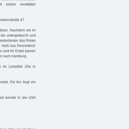
t einem veralteten
gedornstraße 47.
cobson. Nachdem sie im
 sie untergetaucht und
iederländer das Risiko
d hieß nun Penninkhof.
ter und ihr Enkel kamen
son nach Hamburg.
in im Leinpfad 20a in
det. Für ihn liegt ein
oeb konnte in die USA