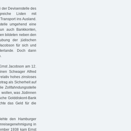
i der Devisenstelle des
greiche Listen mit
Transport ins Ausland.
stelle umgehend eine
nun auch Bankkonten,
en bildeten neben den
aubung der jüdischen
Jacobson für sich und
derlande. Doch dann
.
 Ernst Jacobson am 12.
inen Schwager Alfred
elativ hohes zinsloses
trag als Sicherheit auf
ie Zollfahndungsstelle
u wollen, was Jüdinnen
tsche Golddiskont-Bank
chte das Geld für die
lehte den Hamburger
Einreisegenehmigung in
vember 1938 kam Ernst