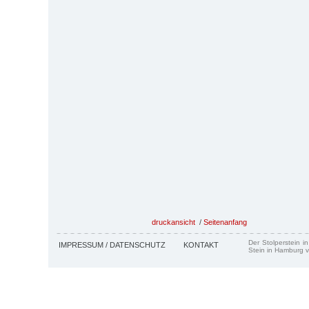
druckansicht
/
Seitenanfang
Der Stolperstein i
IMPRESSUM / DATENSCHUTZ
KONTAKT
Stein in Hamburg v