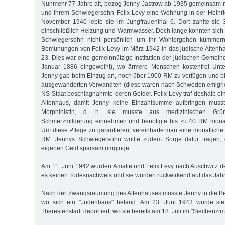
Nunmehr 77 Jahre alt, bezog Jenny Jastrow ab 1935 gemeinsam mi
und ihrem Schwiegersohn Felix Levy eine Wohnung in der Heinri
November 1940 lebte sie im Jungfrauenthal 6. Dort zahlte sie
einschließlich Heizung und Warmwasser. Doch lange konnten sich 
Schwiegersohn nicht persönlich um ihr Wohlergehen kümmer
Bemühungen von Felix Levy im März 1942 in das jüdische Altenh
23. Dies war eine gemeinnützige Institution der jüdischen Gemei
Januar 1886 eingeweiht), wo ärmere Menschen kostenfrei Unter
Jenny gab beim Einzug an, noch über 1900 RM zu verfügen und bi
ausgewanderten Verwandten (diese waren nach Schweden emigrier
NS-Staat beschlagnahmte deren Gelder. Felix Levy traf deshalb 
Altenhaus, damit Jenny keine Einzahlsumme aufbringen muss
Morphinistin, d. h. sie musste aus medizinischen Gr
Schmerzmilderung einnehmen und benötigte bis zu 40 RM monat
Um diese Pflege zu garantieren, vereinbarte man eine monatlic
RM. Jennys Schwiegersohn wollte zudem Sorge dafür tragen, 
eigenen Geld sparsam umginge.
Am 11. Juni 1942 wurden Amalie und Felix Levy nach Auschwitz dep
es keinen Todesnachweis und sie wurden rückwirkend auf das Jahr 19
Nach der Zwangsräumung des Altenhauses musste Jenny in die Be
wo sich ein "Judenhaus" befand. Am 23. Juni 1943 wurde sie
Theresienstadt deportiert, wo sie bereits am 18. Juli im "Siechenzim