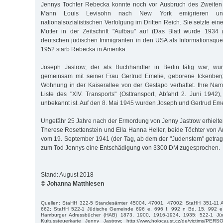
Jennys Tochter Rebecka konnte noch vor Ausbruch des Zweiten 
Mann Louis Levisohn nach New York emigrieren un
nationalsozialistischen Verfolgung im Dritten Reich. Sie setzte ein
Mutter in der Zeitschrift "Aufbau" auf (Das Blatt wurde 1934
deutschen jüdischen Immigranten in den USA als Informationsqu
1952 starb Rebecka in Amerika.
Joseph Jastrow, der als Buchhändler in Berlin tätig war, w
gemeinsam mit seiner Frau Gertrud Emelie, geborene Ickenberg 
Wohnung in der Kaiserallee von der Gestapo verhaftet. Ihre Nam
Liste des "XIV. Transports" (Osttransport, Abfahrt 2. Juni 1942
unbekannt ist. Auf den 8. Mai 1945 wurden Joseph und Gertrud Emelie
Ungefähr 25 Jahre nach der Ermordung von Jenny Jastrow erhielte
Therese Rosettenstein und Ella Hanna Heller, beide Töchter von A
vom 19. September 1941 (der Tag, ab dem der "Judenstern" getra
zum Tod Jennys eine Entschädigung von 3300 DM zugesprochen.
Stand: August 2018
© Johanna Matthiesen
Quellen: StaHH 322-5 Standesämter 45004, 47001, 47002; StaHH 351-11 
662; StaHH 522-1 Jüdische Gemeinde 696 e, 696 f, 992 n Bd. 15, 992 e
Hamburger Adressbücher (HAB) 1873, 1900, 1916-1934, 1935; 522-1 J
Kultussteuerkarte Jenny Jastrow; http://www.holocaust.cz/de/victims/PERS