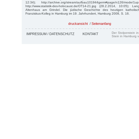
12:34); http://archive.org/stream/aufbau101944germ#page/n126/mode/1
http://www.statistik-des-holocaust.de/OT14-21.jpg (28.2.2014, 10:05); La
Altenhaus am Grindel. Die jüdische Geschichte des heutigen katholis
Franziskus-Kolleg in Hamburg im 19. Jahrhundert, Hamburg 2008, S. 16.
druckansicht
/
Seitenanfang
Der Stolperstein i
IMPRESSUM / DATENSCHUTZ
KONTAKT
Stein in Hamburg v