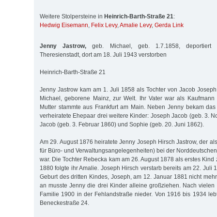
Weitere Stolpersteine in
Heinrich-Barth-Straße 21
:
Hedwig Eisemann
,
Felix Levy
,
Amalie Levy
,
Gerda Link
Jenny Jastrow,
geb. Michael, geb. 1.7.1858, deportiert
Theresienstadt, dort am 18. Juli 1943 verstorben
Heinrich-Barth-Straße 21
Jenny Jastrow kam am 1. Juli 1858 als Tochter von Jacob Josep
Michael, geborene Mainz, zur Welt. Ihr Vater war als Kaufmann 
Mutter stammte aus Frankfurt am Main. Neben Jenny bekam das 
verheiratete Ehepaar drei weitere Kinder: Joseph Jacob (geb. 3. 
Jacob (geb. 3. Februar 1860) und Sophie (geb. 20. Juni 1862).
Am 29. August 1876 heiratete Jenny Joseph Hirsch Jastrow, der als 
für Büro- und Verwaltungsangelegenheiten) bei der Norddeutschen
war. Die Tochter Rebecka kam am 26. August 1878 als erstes Kind 
1880 folgte ihr Amalie. Joseph Hirsch verstarb bereits am 22. Juli 
Geburt des dritten Kindes, Joseph, am 12. Januar 1881 nicht mehr
an musste Jenny die drei Kinder alleine großziehen. Nach vielen
Familie 1900 in der Fehlandstraße nieder. Von 1916 bis 1934 lebt
Beneckestraße 24.