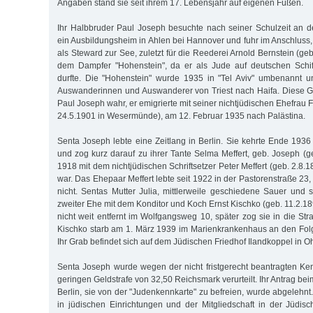
Angaben stand sie seit ihrem 17. Lebensjahr auf eigenen Füßen.
Ihr Halbbruder Paul Joseph besuchte nach seiner Schulzeit an 
ein Ausbildungsheim in Ahlen bei Hannover und fuhr im Anschluss, 
als Steward zur See, zuletzt für die Reederei Arnold Bernstein (geb
dem Dampfer "Hohenstein", da er als Jude auf deutschen Schif
durfte. Die "Hohenstein" wurde 1935 in "Tel Aviv" umbenannt u
Auswanderinnen und Auswanderer von Triest nach Haifa. Diese 
Paul Joseph wahr, er emigrierte mit seiner nichtjüdischen Ehefrau F
24.5.1901 in Wesermünde), am 12. Februar 1935 nach Palästina.
Senta Joseph lebte eine Zeitlang in Berlin. Sie kehrte Ende 19
und zog kurz darauf zu ihrer Tante Selma Meffert, geb. Joseph (ge
1918 mit dem nichtjüdischen Schriftsetzer Peter Meffert (geb. 2.8.1
war. Das Ehepaar Meffert lebte seit 1922 in der Pastorenstraße 23,
nicht. Sentas Mutter Julia, mittlerweile geschiedene Sauer und
zweiter Ehe mit dem Konditor und Koch Ernst Kischko (geb. 11.2.18
nicht weit entfernt im Wolfgangsweg 10, später zog sie in die St
Kischko starb am 1. März 1939 im Marienkrankenhaus an den Fol
Ihr Grab befindet sich auf dem Jüdischen Friedhof Ilandkoppel in Oh
Senta Joseph wurde wegen der nicht fristgerecht beantragten Kenn
geringen Geldstrafe von 32,50 Reichsmark verurteilt. Ihr Antrag be
Berlin, sie von der "Judenkennkarte" zu befreien, wurde abgelehn
in jüdischen Einrichtungen und der Mitgliedschaft in der Jüdi