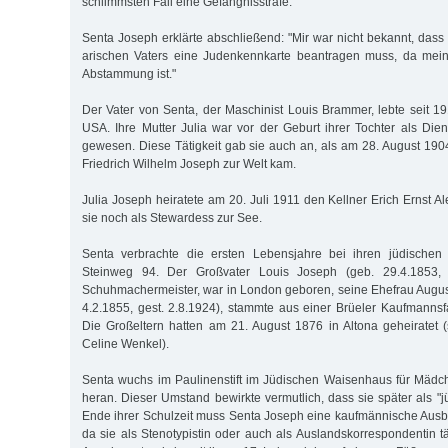
schlimmsten Fall eine Gefängnisstrafe.
Senta Joseph erklärte abschließend: "Mir war nicht bekannt, dass
arischen Vaters eine Judenkennkarte beantragen muss, da mein 
Abstammung ist."
Der Vater von Senta, der Maschinist Louis Brammer, lebte seit 19
USA. Ihre Mutter Julia war vor der Geburt ihrer Tochter als Die
gewesen. Diese Tätigkeit gab sie auch an, als am 28. August 1904
Friedrich Wilhelm Joseph zur Welt kam.
Julia Joseph heiratete am 20. Juli 1911 den Kellner Erich Ernst A
sie noch als Stewardess zur See.
Senta verbrachte die ersten Lebensjahre bei ihren jüdischen
Steinweg 94. Der Großvater Louis Joseph (geb. 29.4.1853, g
Schuhmachermeister, war in London geboren, seine Ehefrau August
4.2.1855, gest. 2.8.1924), stammte aus einer Brüeler Kaufmannsf
Die Großeltern hatten am 21. August 1876 in Altona geheiratet
Celine Wenkel).
Senta wuchs im Paulinenstift im Jüdischen Waisenhaus für Mäd
heran. Dieser Umstand bewirkte vermutlich, dass sie später als "
Ende ihrer Schulzeit muss Senta Joseph eine kaufmännische Ausb
da sie als Stenotypistin oder auch als Auslandskorrespondentin t