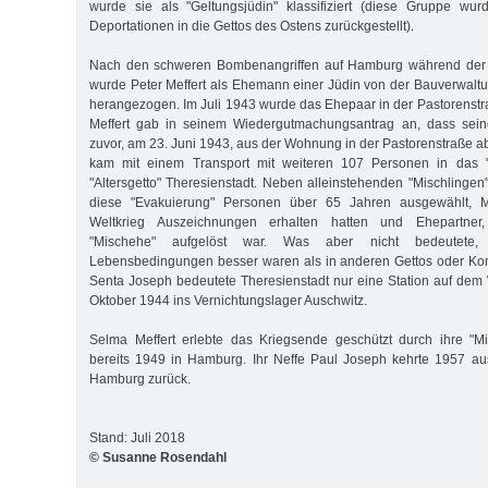
wurde sie als "Geltungsjüdin" klassifiziert (diese Gruppe w
Deportationen in die Gettos des Ostens zurückgestellt).
Nach den schweren Bombenangriffen auf Hamburg während der 
wurde Peter Meffert als Ehemann einer Jüdin von der Bauverwalt
herangezogen. Im Juli 1943 wurde das Ehepaar in der Pastorenst
Meffert gab in seinem Wiedergutmachungsantrag an, dass sein
zuvor, am 23. Juni 1943, aus der Wohnung in der Pastorenstraße a
kam mit einem Transport mit weiteren 107 Personen in das "
"Altersgetto" Theresienstadt. Neben alleinstehenden "Mischlingen
diese "Evakuierung" Personen über 65 Jahren ausgewählt, 
Weltkrieg Auszeichnungen erhalten hatten und Ehepartner,
"Mischehe" aufgelöst war. Was aber nicht bedeutete,
Lebensbedingungen besser waren als in anderen Gettos oder Kon
Senta Joseph bedeutete Theresienstadt nur eine Station auf dem 
Oktober 1944 ins Vernichtungslager Auschwitz.
Selma Meffert erlebte das Kriegsende geschützt durch ihre "Mi
bereits 1949 in Hamburg. Ihr Neffe Paul Joseph kehrte 1957 au
Hamburg zurück.
Stand: Juli 2018
© Susanne Rosendahl