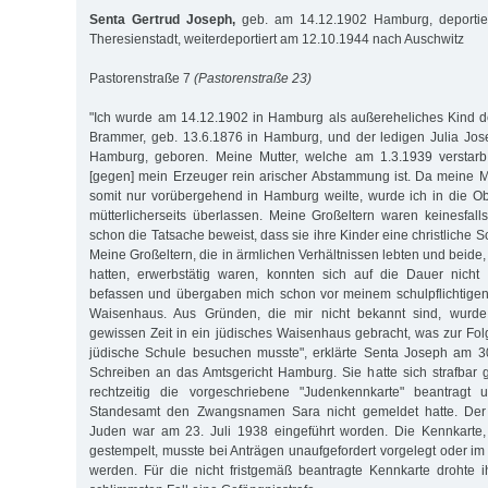
Senta Gertrud Joseph,
geb. am 14.12.1902 Hamburg, deportie
Theresienstadt, weiterdeportiert am 12.10.1944 nach Auschwitz
Pastorenstraße 7
(Pastorenstraße 23)
"Ich wurde am 14.12.1902 in Hamburg als außereheliches Kind de
Brammer, geb. 13.6.1876 in Hamburg, und der ledigen Julia Jos
Hamburg, geboren. Meine Mutter, welche am 1.3.1939 verstarb,
[gegen] mein Erzeuger rein arischer Abstammung ist. Da meine M
somit nur vorübergehend in Hamburg weilte, wurde ich in die O
mütterlicherseits überlassen. Meine Großeltern waren keinesfal
schon die Tatsache beweist, dass sie ihre Kinder eine christliche 
Meine Großeltern, die in ärmlichen Verhältnissen lebten und beide,
hatten, erwerbstätig waren, konnten sich auf die Dauer nicht
befassen und übergaben mich schon vor meinem schulpflichtigen 
Waisenhaus. Aus Gründen, die mir nicht bekannt sind, wurde
gewissen Zeit in ein jüdisches Waisenhaus gebracht, was zur Folg
jüdische Schule besuchen musste", erklärte Senta Joseph am 3
Schreiben an das Amtsgericht Hamburg. Sie hatte sich strafbar g
rechtzeitig die vorgeschriebene "Judenkennkarte" beantragt
Standesamt den Zwangsnamen Sara nicht gemeldet hatte. Der
Juden war am 23. Juli 1938 eingeführt worden. Die Kennkarte,
gestempelt, musste bei Anträgen unaufgefordert vorgelegt oder im
werden. Für die nicht fristgemäß beantragte Kennkarte drohte 