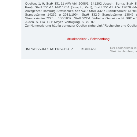
Quellen: 1; 9; StaH 351-11 AfW Abl. 2008/1, 141202 Joseph, Senta; StaH 
Paul); StaH 351-14 AfW 1784 (Joseph, Paul); StaH 351-11 AfW 12079 (Mef
Amtsgericht Hamburg Strafsachen 5657/41; StaH 332-5 Standesämter 13788
Standesämter 14232 u 2031/1904; StaH 332-5 Standesämter 13846 
Standesämter 7223 u 350/1939; StaH 522-1 Jüdische Gemeinde Nr. 992 e 
Juden, S. 114–121; Meyer: Verfolgung, S. 79–87.
Zur Nummerierung häufig genutzter Quellen siehe Link "Recherche und Quelle
druckansicht
/
Seitenanfang
Der Stolperstein i
IMPRESSUM / DATENSCHUTZ
KONTAKT
Stein in Hamburg v