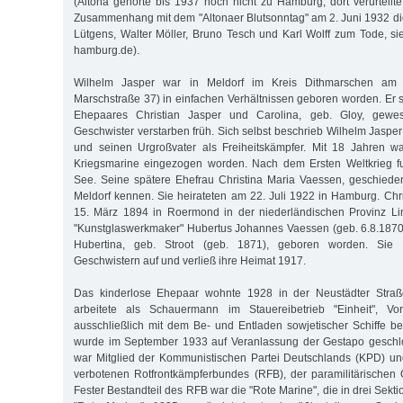
(Altona gehörte bis 1937 noch nicht zu Hamburg, dort verurteilt
Zusammenhang mit dem "Altonaer Blutsonntag" am 2. Juni 1932 d
Lütgens, Walter Möller, Bruno Tesch und Karl Wolff zum Tode, si
hamburg.de).
Wilhelm Jasper war in Meldorf im Kreis Dithmarschen am
Marschstraße 37) in einfachen Verhältnissen geboren worden. Er s
Ehepaares Christian Jasper und Carolina, geb. Gloy, gewes
Geschwister verstarben früh. Sich selbst beschrieb Wilhelm Jasper
und seinen Urgroßvater als Freiheitskämpfer. Mit 18 Jahren w
Kriegsmarine eingezogen worden. Nach dem Ersten Weltkrieg fu
See. Seine spätere Ehefrau Christina Maria Vaessen, geschieden
Meldorf kennen. Sie heirateten am 22. Juli 1922 in Hamburg. Ch
15. März 1894 in Roermond in der niederländischen Provinz Li
"Kunstglaswerkmaker" Hubertus Johannes Vaessen (geb. 6.8.1870
Hubertina, geb. Stroot (geb. 1871), geboren worden. Sie
Geschwistern auf und verließ ihre Heimat 1917.
Das kinderlose Ehepaar wohnte 1928 in der Neustädter Straß
arbeitete als Schauermann im Stauereibetrieb "Einheit", Vo
ausschließlich mit dem Be- und Entladen sowjetischer Schiffe bes
wurde im September 1933 auf Veranlassung der Gestapo geschl
war Mitglied der Kommunistischen Partei Deutschlands (KPD) u
verbotenen Rotfrontkämpferbundes (RFB), der paramilitärischen
Fester Bestandteil des RFB war die "Rote Marine", die in drei Sekti