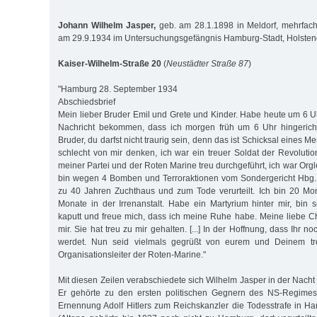
Johann Wilhelm Jasper,
geb. am 28.1.1898 in Meldorf, mehrfach i
am 29.9.1934 im Untersuchungsgefängnis Hamburg-Stadt, Holsteng
Kaiser-Wilhelm-Straße 20
(
Neustädter Straße 87
)
"Hamburg 28. September 1934
Abschiedsbrief
Mein lieber Bruder Emil und Grete und Kinder. Habe heute um 6 U
Nachricht bekommen, dass ich morgen früh um 6 Uhr hingericht
Bruder, du darfst nicht traurig sein, denn das ist Schicksal eines M
schlecht von mir denken, ich war ein treuer Soldat der Revolutio
meiner Partei und der Roten Marine treu durchgeführt, ich war Orgl
bin wegen 4 Bomben und Terroraktionen vom Sondergericht Hbg
zu 40 Jahren Zuchthaus und zum Tode verurteilt. Ich bin 20 Mo
Monate in der Irrenanstalt. Habe ein Martyrium hinter mir, bin s
kaputt und freue mich, dass ich meine Ruhe habe. Meine liebe Chr
mir. Sie hat treu zu mir gehalten. [...] In der Hoffnung, dass Ihr 
werdet. Nun seid vielmals gegrüßt von eurem und Deinem tr
Organisationsleiter der Roten-Marine."
Mit diesen Zeilen verabschiedete sich Wilhelm Jasper in der Nacht 
Er gehörte zu den ersten politischen Gegnern des NS-Regimes
Ernennung Adolf Hitlers zum Reichskanzler die Todesstrafe in 