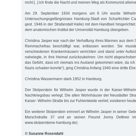
nicht [...] ich finde die Nacht und meinen Weg als Kommunist alleine
Am 29. September 1934 morgens um 6 Uhr wurde Wilhelm
Untersuchungsgefängnisses Hamburg-Stadt von Scharfrichter Car
gest. 1946 in der Strafanstalt Halle) mit dem Handbeil hingericht
dem anatomischen Institut der Universität Hamburg übergeben.
Christina Jasper war nach der Verhaftung ihres Mannes aus dem St
Reinmachefrau beschäftigt war, entlassen worden. Sie musste
verschiedenen Krankenhäusern verrichten und stand unter Aufsich
nahelegte, in ihre Heimat zurückzukehren. Um nicht abgeschoben
das Gefühl, dass ich niemals ins Ausland gekommen wäre, da ich
Nazis schaden konnte"), ging Christina Anfang 1940 eine dritte Ehe
Christina Wassermann starb 1952 in Hamburg.
Der Stolperstein für Wilhelm Jasper wurde in der Kaiser-Wilhe
Nachkriegsbau verlegt. Die alten Wohnhäuser der Neustädter Straß
Kaiser- Wilhelm-Straße bis zur Fuhlentwiete verlief, existieren heute
Ein weiterer Stolperstein erinnert an Wilhelm Jasper in seiner Gebu
Marschstraße 37 und an seinen Freund Jonny Dettmer im 
www.stolpersteine-hamburg.de).
© Susanne Rosendahl