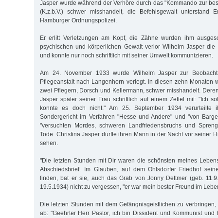
Jasper wurde während der Verhöre durch das "Kommando zur be
(K.z.b.V.) schwer misshandelt, die Befehlsgewalt unterstand 
Hamburger Ordnungspolizei.
Er erlitt Verletzungen am Kopf, die Zähne wurden ihm ausges
psychischen und körperlichen Gewalt verlor Wilhelm Jasper die
und konnte nur noch schriftlich mit seiner Umwelt kommunizieren.
Am 24. November 1933 wurde Wilhelm Jasper zur Beobachtu
Pflegeanstalt nach Langenhorn verlegt. In diesen zehn Monaten 
zwei Pflegern, Dorsch und Kellermann, schwer misshandelt. Deren
Jasper später seiner Frau schriftlich auf einem Zettel mit: "Ich so
konnte es doch nicht." Am 25. September 1934 verurteilte 
Sondergericht im Verfahren "Hesse und Andere" und "von Barg
"versuchten Mordes, schweren Landfriedensbruchs und Sprengs
Tode. Christina Jasper durfte ihren Mann in der Nacht vor seiner 
sehen.
"Die letzten Stunden mit Dir waren die schönsten meines Lebens
Abschiedsbrief. Im Glauben, auf dem Ohlsdorfer Friedhof seine
finden, bat er sie, auch das Grab von Jonny Dettmer (geb. 11.9
19.5.1934) nicht zu vergessen, "er war mein bester Freund im Lebe
Die letzten Stunden mit dem Gefängnisgeistlichen zu verbringen,
ab: "Geehrter Herr Pastor, ich bin Dissident und Kommunist und 