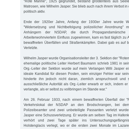
"Rote Marine", 1925 gegründet, bestand größtenteils aus See
Matrosen, wie Wilhelm Jasper. Sie blieb auch nach ihrem Verbot i
politisch aktiv.
Ende der 1920er Jahre, Anfang der 1930er Jahre wurde W
"Widersetzung und Nichtbefolgung polizeilicher Anordnung" me
Anhängern der NSDAP, die durch Propagandamärsche v
Arbeiterwohnvierteln Einfluss zugewinnen, kam es fast täglich zu
bewaffneten Überfällen und Straßenkämpfen. Dabei gab es auf b
Verletzte.
Wilhelm Jasper wurde Organisationsleiter der 3. Sektion der "Rote
ehemalige politische Leiter Herbert Baumann schrieb 1981 in sei
Org.-Leiter der Sektion wurde auf mein Verlangen Willi Jasper ei
ideale Kandidat für diesen Posten, sein einziger Fehler war sei
hinderte ihn jedoch nicht daran, ziemlich anspruchsvoll und 
ausschließliche Autorität als Org.-Leiter erwarb er sich, indem
verlangte, als er selbst zu vollbringen im Stande war."
Am 26. Februar 1933, nach einem bewaffneten Überfall der "R
Verkehrslokal der NSDAP an den Brodschrangen, bei dem 
Polizeibeamter und zwei unbeteiligte Passanten verletzt wurde
Jasper eine Schussverletzung. Er wurde am selben Tag im Hafenk
verhört und zwei Tage später ins Untersuchungsgefängn
Holstenglacis verlegt, wo er die ersten zwei Monate im Lazare