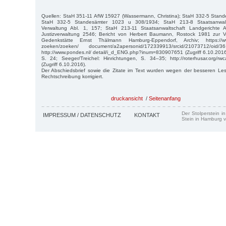
Quellen: StaH 351-11 AfW 15927 (Wassermann, Christina); StaH 332-5 Stan
StaH 332-5 Standesämter 1023 u 308/1934; StaH 213-8 Staatsanwalts
Verwaltung Abl. 1, 157; StaH 213-11 Staatsanwaltschaft Landgerichte
Justizverwaltung 2546; Bericht von Herbert Baumann, Rostock 1981 zur V
Gedenkstätte Ernst Thälmann Hamburg-Eppendorf, Archiv; https://www
zoeken/zoeken/ document/a2apersonid/172339913/srcid/21073712/oid/
http://www.pondes.nl/ detail/i_d_ENG.php?inum=830907651 (Zugriff 6.10.2016
S. 24; Seeger/Treichel: Hinrichtungen, S. 34–35; http://roterhusar.org/rwca/
(Zugriff 6.10.2016).
Der Abschiedsbrief sowie die Zitate im Text wurden wegen der besseren Les
Rechtschreibung korrigiert.
druckansicht
/
Seitenanfang
Der Stolperstein i
IMPRESSUM / DATENSCHUTZ
KONTAKT
Stein in Hamburg v