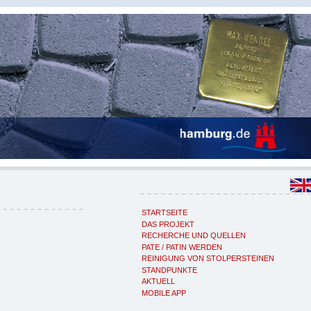
STARTSEITE
DAS PROJEKT
RECHERCHE UND QUELLEN
PATE / PATIN WERDEN
REINIGUNG VON STOLPERSTEINEN
STANDPUNKTE
AKTUELL
MOBILE APP