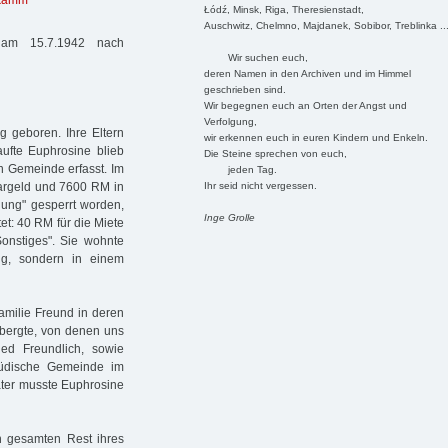
kamm
Łódź, Minsk, Riga, Theresienstadt,
Auschwitz, Chelmno, Majdanek, Sobibor, Treblinka ..
am 15.7.1942 nach
Wir suchen euch,
deren Namen in den Archiven und im Himmel
geschrieben sind.
Wir begegnen euch an Orten der Angst und
Verfolgung,
 geboren. Ihre Eltern
wir erkennen euch in euren Kindern und Enkeln.
ufte Euphrosine blieb
Die Steine sprechen von euch,
en Gemeinde erfasst. Im
jeden Tag.
Ihr seid nicht vergessen.
Bargeld und 7600 RM in
nung" gesperrt worden,
Inge Grolle
et: 40 RM für die Miete
onstiges". Sie wohnte
ng, sondern in einem
amilie Freund in deren
rbergte, von denen uns
ied Freundlich, sowie
üdische Gemeinde im
äter musste Euphrosine
n gesamten Rest ihres