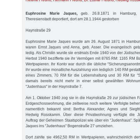
Helene Freund
,
Hermann Freund
,
Dr. Lothar Freund
,
Hedwig Ross
Euphrosine Marie Jaques,
geb. 26.8.1871 in Hamburg, 
Theresienstadt deportiert, dort am 28.1.1944 gestorben
Haynstraße 29
Euphrosine Marie Jaques wurde am 26. August 1871 in Hamburg
waren Ernst Jaques und Anna, geb. Asser. Die evangelisch geta
ledig. Als Christin wurde sie erstmals Ende 1940 von der Jüdisch
Herbst 1940 bezifferte sie ihr Vermögen mit 8765 RM: 1165 RM 
Wertpapieren. Ihr Konto war durch die übliche "Sicherungsanord
ihr wurde eine monatliche Auszahlung von lediglich 140 RM gestatt
eines Zimmers, 70 RM für die Lebenshaltung und 30 RM für "S
damals bereits nicht mehr in einer selbst gewählten Wohnu
"Judenhaus" in der Haynstraße 7.
Am 1. Oktober 1940 zog sie in die Haynstraße 29 zur jüdischen F
Erdgeschosswohnung, die zeitweise noch weitere Verfolgte behe
namentlich bekannt sind: Bertha Alexander, Agnes und Siegfr
Hedwig Rosskamm. Über diese Privatwohnung verfügte die J
Auftrag der Geheimen Staatspolizei wie über ein "Judenhaus". Sp
Jaques ins "Judenhaus" Bogenstraße 27 umziehen.
Dort zahlte sie 4962,50 RM in Wertpapieren, wahrscheinlich de