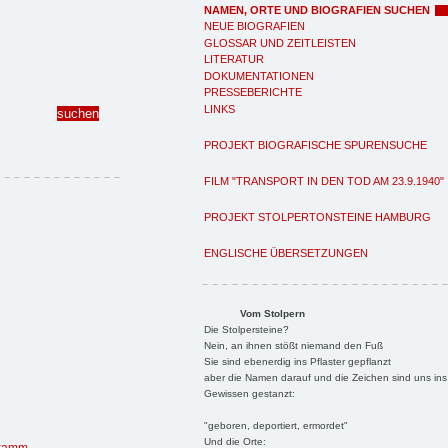
NAMEN, ORTE UND BIOGRAFIEN SUCHEN
NEUE BIOGRAFIEN
GLOSSAR UND ZEITLEISTEN
LITERATUR
DOKUMENTATIONEN
PRESSEBERICHTE
LINKS
PROJEKT BIOGRAFISCHE SPURENSUCHE
FILM "TRANSPORT IN DEN TOD AM 23.9.1940"
PROJEKT STOLPERTONSTEINE HAMBURG
ENGLISCHE ÜBERSETZUNGEN
Vom Stolpern
Die Stolpersteine?
Nein, an ihnen stößt niemand den Fuß
Sie sind ebenerdig ins Pflaster gepflanzt
aber die Namen darauf und die Zeichen sind uns ins
Gewissen gestanzt:
"geboren, deportiert, ermordet"
Und die Orte: