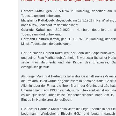
Gertrud Bromberg
,
Herbert Kaftal
,
Margaritha Kaftal
,
Elisabeth Reb
Herbert Kaftal,
geb. 25.5.1894 in Hamburg, deportiert am 8
Todesdatum dort unbekannt
Margherita Kaftal,
geb. Meyer, geb. am 18.5.1902 in Nervi/Italien, 
nach Minsk, Todesdatum dort unbekannt
Gabriele Kaftal,
geb. 2.12.1922 in Hamburg, deportiert am 8
Todesdatum dort unbekannt
Hermann Heinrich Kaftal,
geb. 11.12.1929 in Hamburg, deporti
Minsk, Todesdatum dort unbekannt
Der Kaufmann Herbert Kaftal war der Sohn des Salpetermaklers 
und seiner Frau Martha, geb. Arnhold. Er war zwar jüdischer Herk
seine Frau Margherita und die Kinder des Ehepaares, Ga
evangelisch getauft.
Als junger Mann trat Herbert Kaftal in das Geschäft seines Vaters e
die Prokura, 1920 wurde er gemeinsam mit Antoine Kaftal Gesells
Alleininhaber der Firma, die ihren Sitz in der Gröningerstraße h
Unternehmen nach 1933 geschah, ist nicht bekannt, es ist wohl 
es als "jüdische Firma" keine Überlebenschance hatte. Am 19
Eintrag im Handelsregister gelöscht.
Die Tochter Gabriele Kaftal absolvierte die Firgau-Schule in der Sie
Ledermann, Windesheim, Elsbeth Götz) und begann danach 