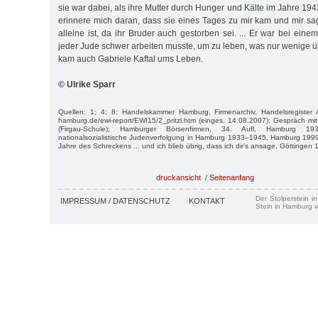
sie war dabei, als ihre Mutter durch Hunger und Kälte im Jahre 1942
erinnere mich daran, dass sie eines Tages zu mir kam und mir sag
alleine ist, da ihr Bruder auch gestorben sei. ... Er war bei e
jeder Jude schwer arbeiten musste, um zu leben, was nur wenige ü
kam auch Gabriele Kaftal ums Leben.
© Ulrike Sparr
Quellen: 1; 4; 8; Handelskammer Hamburg, Firmenarchiv, Handelsregister 
hamburg.de/ewi-report/EWI15/2_pritzl.htm (einges. 14.08.2007); Gespräch mi
(Firgau-Schule); Hamburger Börsenfirmen, 34. Aufl, Hamburg 
nationalsozialistische Judenverfolgung in Hamburg 1933–1945, Hamburg 1999
Jahre des Schreckens ... und ich blieb übrig, dass ich dir’s ansage, Göttingen 
druckansicht
/
Seitenanfang
Der Stolperstein i
IMPRESSUM / DATENSCHUTZ
KONTAKT
Stein in Hamburg v