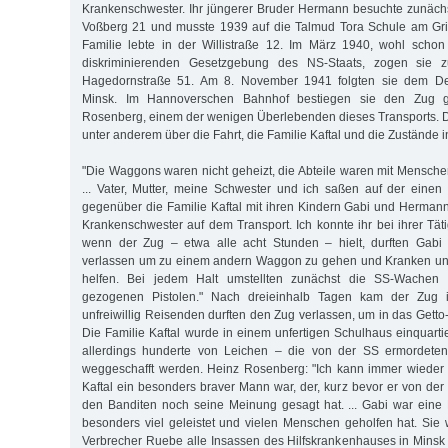
Krankenschwester. Ihr jüngerer Bruder Hermann besuchte zunäch
Voßberg 21 und musste 1939 auf die Talmud Tora Schule am Gri
Familie lebte in der Willistraße 12. Im März 1940, wohl scho
diskriminierenden Gesetzgebung des NS-Staats, zogen sie z
Hagedornstraße 51. Am 8. November 1941 folgten sie dem Dep
Minsk. Im Hannoverschen Bahnhof bestiegen sie den Zug 
Rosenberg, einem der wenigen Überlebenden dieses Transports. Di
unter anderem über die Fahrt, die Familie Kaftal und die Zustände i
"Die Waggons waren nicht geheizt, die Abteile waren mit Mensche
... Vater, Mutter, meine Schwester und ich saßen auf der einen 
gegenüber die Familie Kaftal mit ihren Kindern Gabi und Hermann
Krankenschwester auf dem Transport. Ich konnte ihr bei ihrer Tät
wenn der Zug – etwa alle acht Stunden – hielt, durften Gab
verlassen um zu einem andern Waggon zu gehen und Kranken und
helfen. Bei jedem Halt umstellten zunächst die SS-Wachen
gezogenen Pistolen." Nach dreieinhalb Tagen kam der Zug 
unfreiwillig Reisenden durften den Zug verlassen, um in das Gett
Die Familie Kaftal wurde in einem unfertigen Schulhaus einquarti
allerdings hunderte von Leichen – die von der SS ermordete
weggeschafft werden. Heinz Rosenberg: "Ich kann immer wieder 
Kaftal ein besonders braver Mann war, der, kurz bevor er von de
den Banditen noch seine Meinung gesagt hat. ... Gabi war eine
besonders viel geleistet und vielen Menschen geholfen hat. Sie 
Verbrecher Ruebe alle Insassen des Hilfskrankenhauses in Minsk