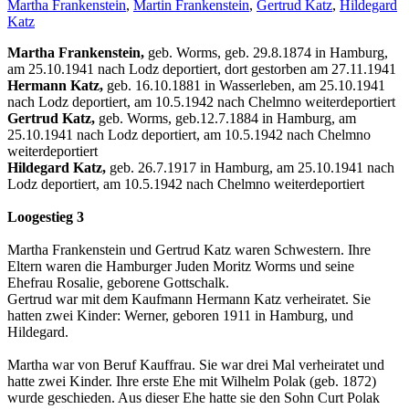
Martha Frankenstein
,
Martin Frankenstein
,
Gertrud Katz
,
Hildegard
Katz
Martha Frankenstein,
geb. Worms, geb. 29.8.1874 in Hamburg,
am 25.10.1941 nach Lodz deportiert, dort gestorben am 27.11.1941
Hermann Katz,
geb. 16.10.1881 in Wasserleben, am 25.10.1941
nach Lodz deportiert, am 10.5.1942 nach Chelmno weiterdeportiert
Gertrud Katz,
geb. Worms, geb.12.7.1884 in Hamburg, am
25.10.1941 nach Lodz deportiert, am 10.5.1942 nach Chelmno
weiterdeportiert
Hildegard Katz,
geb. 26.7.1917 in Hamburg, am 25.10.1941 nach
Lodz deportiert, am 10.5.1942 nach Chelmno weiterdeportiert
Loogestieg 3
Martha Frankenstein und Gertrud Katz waren Schwestern. Ihre
Eltern waren die Hamburger Juden Moritz Worms und seine
Ehefrau Rosalie, geborene Gottschalk.
Gertrud war mit dem Kaufmann Hermann Katz verheiratet. Sie
hatten zwei Kinder: Werner, geboren 1911 in Hamburg, und
Hildegard.
Martha war von Beruf Kauffrau. Sie war drei Mal verheiratet und
hatte zwei Kinder. Ihre erste Ehe mit Wilhelm Polak (geb. 1872)
wurde geschieden. Aus dieser Ehe hatte sie den Sohn Curt Polak