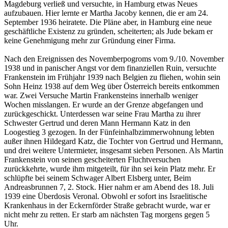
Magdeburg verließ und versuchte, in Hamburg etwas Neues
aufzubauen. Hier lernte er Martha Jacoby kennen, die er am 24.
September 1936 heiratete. Die Pläne aber, in Hamburg eine neue
geschäftliche Existenz zu gründen, scheiterten; als Jude bekam er
keine Genehmigung mehr zur Gründung einer Firma.
Nach den Ereignissen des Novemberpogroms vom 9./10. November
1938 und in panischer Angst vor dem finanziellen Ruin, versuchte
Frankenstein im Frühjahr 1939 nach Belgien zu fliehen, wohin sein
Sohn Heinz 1938 auf dem Weg über Österreich bereits entkommen
war. Zwei Versuche Martin Frankensteins innerhalb weniger
Wochen misslangen. Er wurde an der Grenze abgefangen und
zurückgeschickt. Unterdessen war seine Frau Martha zu ihrer
Schwester Gertrud und deren Mann Hermann Katz in den
Loogestieg 3 gezogen. In der Fünfeinhalbzimmerwohnung lebten
außer ihnen Hildegard Katz, die Tochter von Gertrud und Hermann,
und drei weitere Untermieter, insgesamt sieben Personen. Als Martin
Frankenstein von seinen gescheiterten Fluchtversuchen
zurückkehrte, wurde ihm mitgeteilt, für ihn sei kein Platz mehr. Er
schlüpfte bei seinem Schwager Albert Elsberg unter, Beim
Andreasbrunnen 7, 2. Stock. Hier nahm er am Abend des 18. Juli
1939 eine Überdosis Veronal. Obwohl er sofort ins Israelitische
Krankenhaus in der Eckernförder Straße gebracht wurde, war er
nicht mehr zu retten. Er starb am nächsten Tag morgens gegen 5
Uhr.