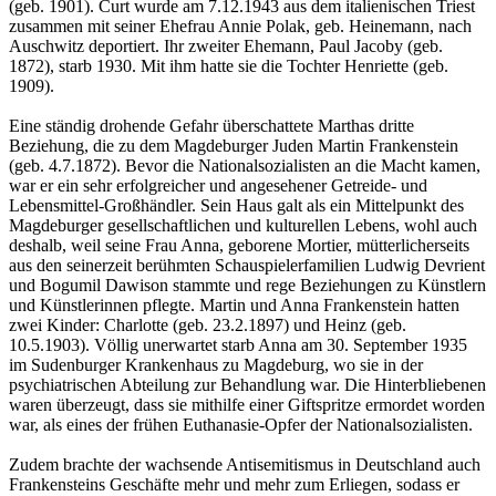
(geb. 1901). Curt wurde am 7.12.1943 aus dem italienischen Triest
zusammen mit seiner Ehefrau Annie Polak, geb. Heinemann, nach
Auschwitz deportiert. Ihr zweiter Ehemann, Paul Jacoby (geb.
1872), starb 1930. Mit ihm hatte sie die Tochter Henriette (geb.
1909).
Eine ständig drohende Gefahr überschattete Marthas dritte
Beziehung, die zu dem Magdeburger Juden Martin Frankenstein
(geb. 4.7.1872). Bevor die Nationalsozialisten an die Macht kamen,
war er ein sehr erfolgreicher und angesehener Getreide- und
Lebensmittel-Großhändler. Sein Haus galt als ein Mittelpunkt des
Magdeburger gesellschaftlichen und kulturellen Lebens, wohl auch
deshalb, weil seine Frau Anna, geborene Mortier, mütterlicherseits
aus den seinerzeit berühmten Schauspielerfamilien Ludwig Devrient
und Bogumil Dawison stammte und rege Beziehungen zu Künstlern
und Künstlerinnen pflegte. Martin und Anna Frankenstein hatten
zwei Kinder: Charlotte (geb. 23.2.1897) und Heinz (geb.
10.5.1903). Völlig unerwartet starb Anna am 30. September 1935
im Sudenburger Krankenhaus zu Magdeburg, wo sie in der
psychiatrischen Abteilung zur Behandlung war. Die Hinterbliebenen
waren überzeugt, dass sie mithilfe einer Giftspritze ermordet worden
war, als eines der frühen Euthanasie-Opfer der Nationalsozialisten.
Zudem brachte der wachsende Antisemitismus in Deutschland auch
Frankensteins Geschäfte mehr und mehr zum Erliegen, sodass er