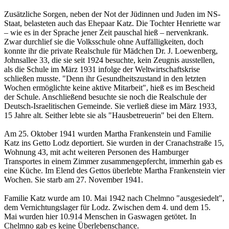
Zusätzliche Sorgen, neben der Not der Jüdinnen und Juden im NS-
Staat, belasteten auch das Ehepaar Katz. Die Tochter Henriette war
– wie es in der Sprache jener Zeit pauschal hieß – nervenkrank.
Zwar durchlief sie die Volksschule ohne Auffälligkeiten, doch
konnte ihr die private Realschule für Mädchen Dr. J. Loewenberg,
Johnsallee 33, die sie seit 1924 besuchte, kein Zeugnis ausstellen,
als die Schule im März 1931 infolge der Weltwirtschaftskrise
schließen musste. "Denn ihr Gesundheitszustand in den letzten
Wochen ermöglichte keine aktive Mitarbeit", hieß es im Bescheid
der Schule. Anschließend besuchte sie noch die Realschule der
Deutsch-Israelitischen Gemeinde. Sie verließ diese im März 1933,
15 Jahre alt. Seither lebte sie als "Hausbetreuerin" bei den Eltern.
Am 25. Oktober 1941 wurden Martha Frankenstein und Familie
Katz ins Getto Lodz deportiert. Sie wurden in der Cranachstraße 15,
Wohnung 43, mit acht weiteren Personen des Hamburger
Transportes in einem Zimmer zusammengepfercht, immerhin gab es
eine Küche. Im Elend des Gettos überlebte Martha Frankenstein vier
Wochen. Sie starb am 27. November 1941.
Familie Katz wurde am 10. Mai 1942 nach Chelmno "ausgesiedelt",
dem Vernichtungslager für Lodz. Zwischen dem 4. und dem 15.
Mai wurden hier 10.914 Menschen in Gaswagen getötet. In
Chelmno gab es keine Überlebenschance.