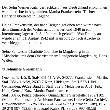
Der Sohn Werner Katz, der rechtzeitig aus Deutschland entkommen
war, überlebte in Argentinien. Martha Frankensteins Tochter
Henriette überlebte in England.
Heinz Frankenstein, der nach Belgien geflohen war, wurde nach
dem Einmarsch der Wehrmacht inhaftiert und 1940 in ein
Internierungslager nach Südfrankreich gebracht. Von Drancy aus
wurde er am 31. August 1942 mit Transport 26 nach Auschwitz
verschleppt und ermordet.
Seine Schwester Charlotte überlebte in Magdeburg in der
"Mischehe" mit dem Oberrichter am Landgericht Magdeburg, Hans
Walter.
© Johannes Grossmann
Quellen: 1; 4; 5; 8; StaH 351-11 AfW, 040772 Frankenstein, Martin;
StaH 351-11 AfW, 260717 Katz, Hildegard; StaH 522-1 Jüd.
Gemeinden, 992e2 Band 1; StaH 332-8 Meldewesen A 51 (Fritz
Katz, Gertrud Katz, Martha Frankenstein);
StaH 331-5, Polizeibehörde - Unnatürliche Sterbefälle, 1939/1185
(Martin Frankenstein); Archivum Panstwowe, Lodz (Getto-Archiv),
Einwohnerliste PL-39-278-278-1022-142.tif (Hermann Katz), PL-
39-278-997-492.tif (Hildegard Katz), PL-39-278-997-482.tif