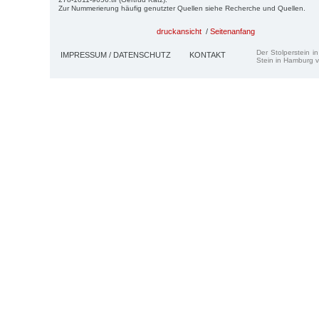
Zur Nummerierung häufig genutzter Quellen siehe Recherche und Quellen.
druckansicht
/
Seitenanfang
Der Stolperstein i
IMPRESSUM / DATENSCHUTZ
KONTAKT
Stein in Hamburg v