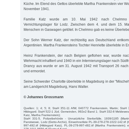
Küche. Im Elend des Gettos überlebte Martha Frankenstein vier Wo
November 1941.
Familie Katz wurde am 10. Mai 1942 nach Chelmno "a
Vernichtungslager für Lodz. Zwischen dem 4. und dem 15. Ma
Menschen in Gaswagen getötet. In Chelmno gab es keine Überleb
Der Sohn Werner Katz, der rechtzeitig aus Deutschland entkom
Argentinien. Martha Frankensteins Tochter Henriette überlebte in E
Heinz Frankenstein, der nach Belgien geflohen war, wurde na
Wehrmacht inhaftiert und 1940 in ein Internierungslager nach Südf
Drancy aus wurde er am 31. August 1942 mit Transport 26 nach 
und ermordet.
Seine Schwester Charlotte überlebte in Magdeburg in der "Mischeh
am Landgericht Magdeburg, Hans Walter.
© Johannes Grossmann
Quellen: 1; 4; 5; 8; StaH 351-11 AfW, 040772 Frankenstein, Martin; StaH
Hildegard; StaH 522-1 Jüd. Gemeinden, 992e2 Band 1; StaH 332-8 Meldewesen
Katz, Martha Frankenstein);
StaH 331-5, Polizeibehörde - Unnatürliche Sterbefälle, 1939/1185 (Marti
Panstwowe, Lodz (Getto-Archiv), Einwohnerliste PL-39-278-278-1022-142.tif 
997-492.tif (Hildegard Katz), PL-39-278-997-482.tif (Martha Frankenstein); e
278-1011-9656.tif (Gertrud Katz).