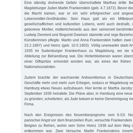
Eine ständig drohende Gefahr überschattete Marthas dritte B
Magdeburger Juden Martin Frankenstein (geb. 4.7.1872). Bevor die
die Macht kamen, war er ein sehr erfolgreicher und anges
Lebensmittel-Großhändler. Sein Haus galt als ein Mittelp
gesellschaftlichen und kulturellen Lebens, wohl auch deshalb,
geborene Mortier, mütterlicherseits aus den seinerzeit berühmte
Ludwig Devrient und Bogumil Dawison stammte und rege Beziehu
Künstlerinnen pflegte. Martin und Anna Frankenstein hatten zwei 
23.2.1897) und Heinz (geb. 10.5.1903). Völlig unerwartet starb
1935 im Sudenburger Krankenhaus zu Magdeburg, wo sie in 
Abteilung zur Behandlung war. Die Hinterbliebenen waren überze
einer Giftspritze ermordet worden war, als eines der frühen
Nationalsozialisten.
Zudem brachte der wachsende Antisemitismus in Deutschlan
Geschäfte mehr und mehr zum Erliegen, sodass er Magdeburg ver
Hamburg etwas Neues aufzubauen. Hier lernte er Martha Jacoby 
September 1936 heiratete. Die Pläne aber, in Hamburg eine neue 
zu gründen, scheiterten; als Jude bekam er keine Genehmigung m
Firma.
Nach den Ereignissen des Novemberpogroms vom 9./10. N
panischer Angst vor dem finanziellen Ruin, versuchte Frankenstei
Belgien zu fliehen, wohin sein Sohn Heinz 1938 auf dem Weg üb
entkommen war. Zwei Versuche Martin Frankensteins inner