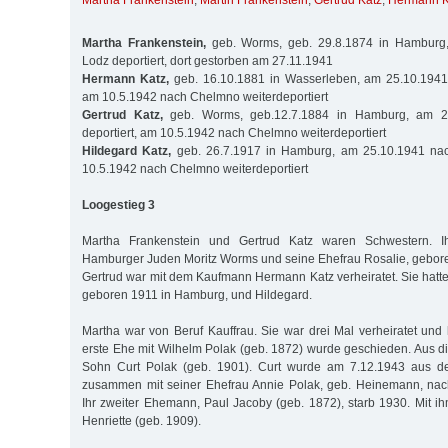
Martha Frankenstein
,
Martin Frankenstein
,
Gertrud Katz
,
Hermann K
Martha Frankenstein,
geb. Worms, geb. 29.8.1874 in Hamburg
Lodz deportiert, dort gestorben am 27.11.1941
Hermann Katz,
geb. 16.10.1881 in Wasserleben, am 25.10.1941 
am 10.5.1942 nach Chelmno weiterdeportiert
Gertrud Katz,
geb. Worms, geb.12.7.1884 in Hamburg, am 2
deportiert, am 10.5.1942 nach Chelmno weiterdeportiert
Hildegard Katz,
geb. 26.7.1917 in Hamburg, am 25.10.1941 nac
10.5.1942 nach Chelmno weiterdeportiert
Loogestieg 3
Martha Frankenstein und Gertrud Katz waren Schwestern. I
Hamburger Juden Moritz Worms und seine Ehefrau Rosalie, gebore
Gertrud war mit dem Kaufmann Hermann Katz verheiratet. Sie hatte
geboren 1911 in Hamburg, und Hildegard.
Martha war von Beruf Kauffrau. Sie war drei Mal verheiratet und 
erste Ehe mit Wilhelm Polak (geb. 1872) wurde geschieden. Aus di
Sohn Curt Polak (geb. 1901). Curt wurde am 7.12.1943 aus dem
zusammen mit seiner Ehefrau Annie Polak, geb. Heinemann, nach
Ihr zweiter Ehemann, Paul Jacoby (geb. 1872), starb 1930. Mit ih
Henriette (geb. 1909).