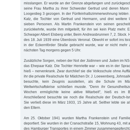
misslangen. Er wurde an der Grenze abgefangen und zurückgesch
seine Frau Martha zu ihrer Schwester Gertrud und deren Mann
Loogestieg 3 gezogen. In der Fünfeinhalbzimmerwohnung lebten 
Katz, die Tochter von Gertrud und Hermann, und drei weitere U
sieben Personen. Als Martin Frankenstein von seinen gescheit
zurückkehrte, wurde ihm mitgeteilt, für ihn sei kein Platz mehr. 
Schwager Albert Elsberg unter, Beim Andreasbrunnen 7, 2. Stock.
des 18. Juli 1939 eine Überdosis Veronal. Obwohl er sofort ins Is
in der Eckernförder Straße gebracht wurde, war er nicht mehr 
nächsten Tag morgens gegen 5 Uhr.
Zusätzliche Sorgen, neben der Not der Jüdinnen und Juden im NS-
das Ehepaar Katz. Die Tochter Henriette war – wie es in der Spra
hieß – nervenkrank. Zwar durchlief sie die Volksschule ohne Auffä
ihr die private Realschule für Mädchen Dr. J. Loewenberg, Johnsalle
besuchte, kein Zeugnis ausstellen, als die Schule im Mä
Weltwirtschaftskrise schließen musste. "Denn ihr Gesundheitsz
Wochen ermöglichte keine aktive Mitarbeit", hieß es im B
Anschließend besuchte sie noch die Realschule der Deutsch-Isr
Sie verließ diese im März 1933, 15 Jahre alt. Seither lebte sie a
den Eltern.
Am 25. Oktober 1941 wurden Martha Frankenstein und Familie
deportiert. Sie wurden in der Cranachstraße 15, Wohnung 43, mit 
des Hamburger Transportes in einem Zimmer zusammengepfercht,